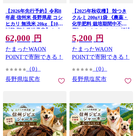
【2026年先行予約】令和8
【2025年秋収穫】 殻つき
年産 信州米 長野県産 コシ
クルミ 200g☓1袋 《農薬・
ヒカリ 無洗米 20kg 【10月
化学肥料 栽培期間中不使
以降 順次発送予定】｜ 令
用》 ｜ くるみ クルミ 胡桃
62,000
5,200
和8年産 米 コシヒカリ 無
殻つき プレゼント ギフト
円
円
洗米 コメ お米 おこめ 信州
くるみっくる 塩尻市 長野
たまったWAON
たまったWAON
米 5kg 10kg 15kg 20kg 塩尻
県
市 長野県 信州
POINTで寄附できる！
POINTで寄附できる！
（0）
（0）
長野県塩尻市
長野県塩尻市