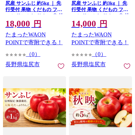
尻産 サンふじ 約5kg ｜ 先
尻産 サンふじ 約3kg ｜ 先
行受付 果物 くだもの フル
行受付 果物 くだもの フル
ーツ サンふじ りんご 赤 林
ーツ サンふじ りんご 赤 林
18,000
14,000
檎 信州 長野県 塩尻市
檎 信州 長野県 塩尻市
円
円
たまったWAON
たまったWAON
POINTで寄附できる！
POINTで寄附できる！
（0）
（0）
長野県塩尻市
長野県塩尻市