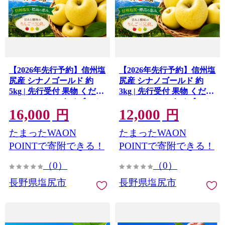
【2026年先行予約】信州塩
【2026年先行予約】信州塩
尻産 シナノゴールド 約
尻産 シナノゴールド 約
5kg | 先行受付 果物 くだも
3kg | 先行受付 果物 くだも
の フルーツ シナノゴール
の フルーツ シナノゴール
16,000
12,000
ド りんご 林檎 りんご3兄
ド りんご 林檎 りんご3兄
円
円
弟 信州 長野県 塩尻市
弟 信州 長野県 塩尻市
たまったWAON
たまったWAON
POINTで寄附できる！
POINTで寄附できる！
（0）
（0）
長野県塩尻市
長野県塩尻市