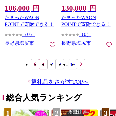
る。 【定期便】 120個(30
る。 【定期便】 60個(30個
106,000
130,000
個×4pc)×6回｜定期便 餃子
×2pc)×12回｜定期便 餃子
円
円
冷凍餃子 ギョウザ ぎょう
冷凍餃子 ギョウザ ぎょう
たまったWAON
たまったWAON
ざ 味噌ダレ みそダレ 秘伝
ざ 味噌ダレ みそダレ 秘伝
のタレ 濃厚 中華 にんにく
のタレ 濃厚 中華 にんにく
POINTで寄附できる！
POINTで寄附できる！
豚肉 キャベツ 肉汁 信州味
豚肉 キャベツ 肉汁 信州味
（0）
（0）
噌 ジューシー 経木 長野県
噌 ジューシー 経木 長野県
塩尻市
塩尻市
長野県塩尻市
長野県塩尻市
1
2
3
...
17
返礼品をさがすTOPへ
総合人気ランキング
1
2
3