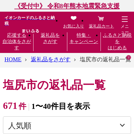
《受付中》 令和8年熊本地震緊急支援
イオンカードのふるさと納
税
お気に入り
返礼品カート
メニ
ュー
応援する
返礼品を
特集・
ふるさと納税
自治体をさが
さがす
キャンペーン
を
す
はじめる
HOME
返礼品をさがす
塩尻市の返礼品一覧
塩尻市の返礼品一覧
671
件
1〜40件目を表示