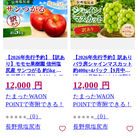
【2026年先行予約】【訳あ
【2026年先行予約】訳あり
り】モモセ果樹園 信州塩
バラ房シャインマスカット
尻産 サンつがる 約5kg ｜
約400g×4パック【9月中旬
先行受付 果物 くだもの フ
頃～11月初旬にかけて順次
12,000
12,000
ルーツ サンつがる りんご
発送予定】｜ シャインマ
円
円
林檎 信州 長野県 塩尻市
スカット シャイン マスカ
たまったWAON
たまったWAON
ット しゃいんますかっと
訳あり バラ房 小粒 不揃い
POINTで寄附できる！
POINTで寄附できる！
粒抜け 曲がり ぶどう 葡萄
（0）
（0）
フルーツ 果物
YoshieVineyard 塩尻市 長
長野県塩尻市
長野県塩尻市
野県 信州