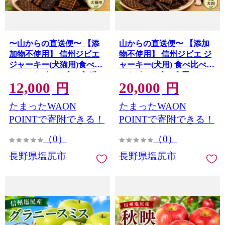
〜山からの直送便〜 【添
山からの直送便〜 【添加
加物不使用】 信州ジビエ
物不使用】 信州ジビエ ジ
ジャーキー(犬猫用)食べ比
ャーキー(犬用) 食べ比べセ
べセット ｜ ジビエ 犬 猫
ット ｜ ジビエ 犬用 ジャー
12,000
20,000
ジャーキー 添加物不使用
キー 添加物不使用 ペット
円
円
ペットフード おやつ 犬用
フード 犬 おやつ 犬用おや
たまったWAON
たまったWAON
おやつ ドッグフード ジビ
つ ドッグフード ジビエ 鹿
エ 鹿肉 食べ比べ セット 長
肉 猪肉 食べ比べ セット 長
POINTで寄附できる！
POINTで寄附できる！
野県 塩尻市
野県 塩尻市
（0）
（0）
長野県塩尻市
長野県塩尻市