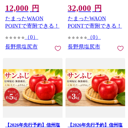
物 くだもの フルーツ シナ
ルーツ サンふじ りんご 赤
12,000
32,000
ノゴールド 秋映 あきばえ
林檎 信州 長野県 塩尻市
円
円
りんご 林檎 りんご3兄弟
たまったWAON
たまったWAON
信州 長野県 塩尻市
POINTで寄附できる！
POINTで寄附できる！
（0）
（0）
長野県塩尻市
長野県塩尻市
【2026年先行予約】信州塩
【2026年先行予約】信州塩