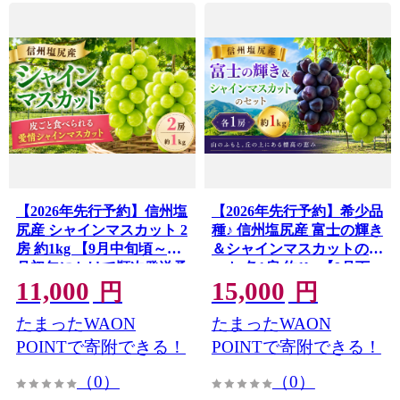
【2026年先行予約】信州塩
【2026年先行予約】希少品
尻産 シャインマスカット 2
種♪ 信州塩尻産 富士の輝き
房 約1kg 【9月中旬頃～11
＆シャインマスカットのセ
月初旬にかけて順次発送予
ット 各1房 約1kg【9月下
11,000
15,000
定】｜ シャインマスカッ
旬頃～11月初旬にかけて順
円
円
ト シャイン マスカット し
次発送予定】｜ 富士の輝
たまったWAON
たまったWAON
ゃいんますかっと ぶどう
き シャインマスカット 希
葡萄 フルーツ 果物
少品種 ぶどう 葡萄 フルー
POINTで寄附できる！
POINTで寄附できる！
YoshieVineyard 塩尻市 長
ツ 果物 YoshieVineyard 塩
（0）
（0）
野県 信州
尻市 長野県 信州