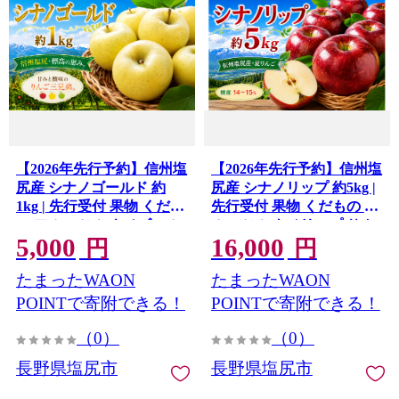
【2026年先行予約】信州塩
【2026年先行予約】信州塩
尻産 シナノゴールド 約
尻産 シナノリップ 約5kg |
1kg | 先行受付 果物 くだも
先行受付 果物 くだもの フ
の フルーツ シナノゴール
ルーツ シナノリップ りん
5,000
16,000
ド りんご 林檎 りんご3兄
ご 林檎 信州 長野県 塩尻市
円
円
弟 信州 長野県 塩尻市
たまったWAON
たまったWAON
POINTで寄附できる！
POINTで寄附できる！
（0）
（0）
長野県塩尻市
長野県塩尻市