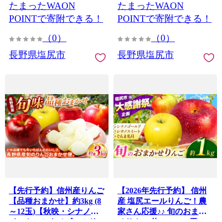
たまったWAON
たまったWAON
ージュ シャインマスカッ
ト ぶどう 葡萄 フルーツ 果
POINTで寄附できる！
POINTで寄附できる！
物 YoshieVineyard 塩尻市
（0）
（0）
長野県 信州
長野県塩尻市
長野県塩尻市
【先行予約】信州産りんご
【2026年先行予約】 信州
【品種おまかせ】約3kg (8
産 塩尻エールりんご！農
～12玉)【秋映・シナノス
家さん応援♪♪ 旬のおまか
イート・シナノゴールド・
せりんご 約1kg(3～5玉)