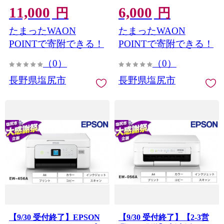
11,000
6,000
名月・サンふじ・あいかの
シナノゴールド・シナノス
円
円
香り】《2026年10月上旬頃
イート・ぐんま名月から旬
たまったWAON
たまったWAON
から発送》 | 果物 くだもの
のりんごをお届け！ 【10
フルーツ 林檎 りんご リン
月中旬～11月下旬にかけて
POINTで寄附できる！
POINTで寄附できる！
ゴ 信州産 秋映 シナノスイ
順次発送予定】 | 果物 くだ
（0）
（0）
ート シナノゴールド 名月
もの フルーツ 林檎 りんご
サンふじ あいかの香り長
リンゴ シナノゴールド シ
長野県塩尻市
長野県塩尻市
野県 塩尻市
ナノスイート ぐんま名月
おまかせ 訳あり 長野県 塩
尻市
【9/30 受付終了】EPSON
【9/30 受付終了】【2-3営