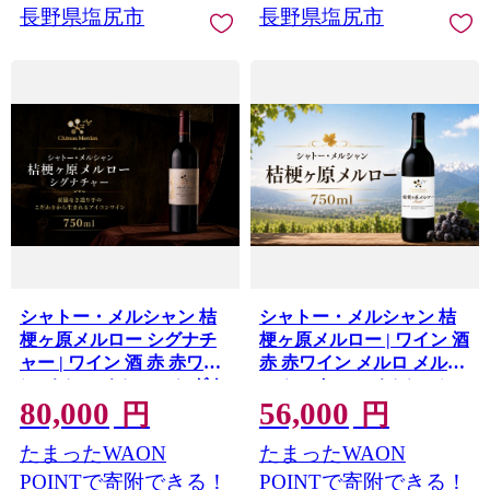
長野県塩尻市
長野県塩尻市
シャトー・メルシャン 桔
シャトー・メルシャン 桔
梗ヶ原メルロー シグナチ
梗ヶ原メルロー | ワイン 酒
ャー | ワイン 酒 赤 赤ワイ
赤 赤ワイン メルロ メルロ
ン メルロ メルロー シグナ
ー シャトー・メルシャン
80,000
56,000
チャー シャトー・メルシ
アルコール 長野県 塩尻市
円
円
ャン アルコール 長野県 塩
たまったWAON
たまったWAON
尻市
POINTで寄附できる！
POINTで寄附できる！