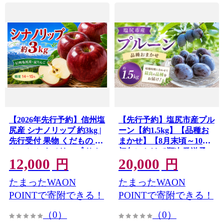
【2026年先行予約】信州塩
【先行予約】塩尻市産プル
尻産 シナノリップ 約3kg |
ーン【約1.5kg】【品種お
先行受付 果物 くだもの フ
まかせ】【8月末頃～10月
ルーツ シナノリップ りん
初旬にかけて順次発送予
12,000
20,000
ご 林檎 信州 長野県 塩尻市
定】 ｜ 果物 くだもの プル
円
円
ーン アーリーリバー オパ
たまったWAON
たまったWAON
ール サマーキュート サン
タス くらしま早生 くらし
POINTで寄附できる！
POINTで寄附できる！
まプルーン ベイラー サン
（0）
（0）
プルーン 長野県 塩尻市