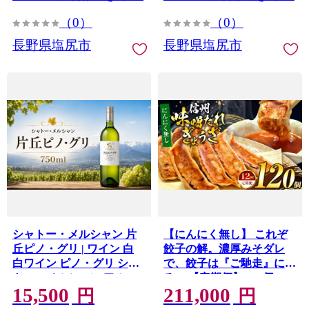
（0）
（0）
長野県塩尻市
長野県塩尻市
シャトー・メルシャン 片
【にんにく無し】 これぞ
丘ピノ・グリ | ワイン 白
餃子の解。濃厚みそダレ
白ワイン ピノ・グリ シャ
で、餃子は『ご馳走』にな
トー・メルシャン アルコ
る。 【定期便】 120個(30
15,500
211,000
ール お酒 長野県 塩尻市
個×4pc)×12回｜定期便 餃
円
円
子 冷凍餃子 ギョウザ ぎょ