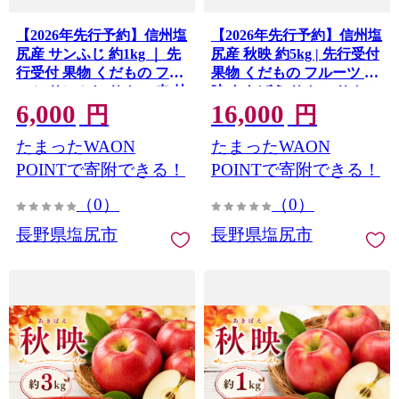
【2026年先行予約】信州塩
【2026年先行予約】信州塩
尻産 サンふじ 約1kg ｜ 先
尻産 秋映 約5kg | 先行受付
行受付 果物 くだもの フル
果物 くだもの フルーツ 秋
ーツ サンふじ りんご 赤 林
映 あきばえ りんご りんご
6,000
16,000
檎 信州 長野県 塩尻市
3兄弟 林檎 信州 長野県 塩
円
円
尻市
たまったWAON
たまったWAON
POINTで寄附できる！
POINTで寄附できる！
（0）
（0）
長野県塩尻市
長野県塩尻市