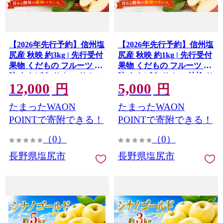
【2026年先行予約】信州塩
【2026年先行予約】信州塩
尻産 秋映 約3kg | 先行受付
尻産 秋映 約1kg | 先行受付
果物 くだもの フルーツ 秋
果物 くだもの フルーツ 秋
映 あきばえ りんご りんご
映 あきばえ りんご 林檎 り
12,000
5,000
三兄弟 林檎 信州 長野県 塩
んご3兄弟 信州 長野県 塩
円
円
尻市
尻市
たまったWAON
たまったWAON
POINTで寄附できる！
POINTで寄附できる！
（0）
（0）
長野県塩尻市
長野県塩尻市