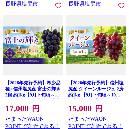
長野県塩尻市
長野県塩尻市
【2026年先行予約】希少品
【2026年先行予約】信州塩
種♪ 信州塩尻産 富士の輝き
尻産 クイーンルージュ 2房
2房 約1kg【9月下旬頃～11
約1kg 【9月下旬頃～10月
月初旬にかけて順次発送予
下旬にかけて順次発送予
17,000
15,000
定】 ｜ 富士の輝き ブラッ
定】｜ クイーンルージュ
円
円
クシャインマスカット 希
ぶどう 葡萄 フルーツ 果物
たまったWAON
たまったWAON
少品種 ぶどう 葡萄 フルー
YoshieVineyard 塩尻市 長
ツ 果物 YoshieVineyard 塩
野県 信州
POINTで寄附できる！
POINTで寄附できる！