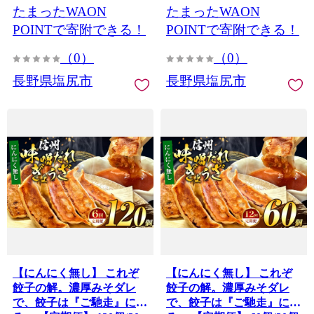
たまったWAON
たまったWAON
うざ 味噌ダレ みそダレ 秘
伝のタレ 濃厚 中華 にんに
POINTで寄附できる！
POINTで寄附できる！
く 豚肉 キャベツ 肉汁 信州
（0）
（0）
味噌 ジューシー 経木 長野
県 塩尻市
長野県塩尻市
長野県塩尻市
【にんにく無し】 これぞ
【にんにく無し】 これぞ
餃子の解。濃厚みそダレ
餃子の解。濃厚みそダレ
で、餃子は『ご馳走』にな
で、餃子は『ご馳走』にな