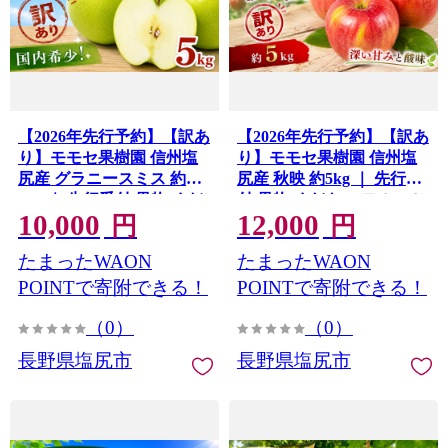
【2026年先行予約】【訳あ
【2026年先行予約】【訳あ
り】モモセ果樹園 信州塩
り】モモセ果樹園 信州塩
尻産 グラニースミス 約
尻産 秋映 約5kg ｜ 先行受
5kg ｜ 先行受付 果物 くだ
付 果物 くだもの フルーツ
10,000
12,000
もの フルーツ グラニース
秋映 りんご 林檎 信州 長野
円
円
ミス りんご 青りんご 林檎
県 塩尻市
たまったWAON
たまったWAON
信州 長野県 塩尻市
POINTで寄附できる！
POINTで寄附できる！
（0）
（0）
長野県塩尻市
長野県塩尻市