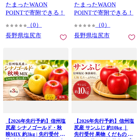
たまったWAON
たまったWAON
塩尻市
信州 長野県 塩尻市
POINTで寄附できる！
POINTで寄附できる！
（0）
（0）
長野県塩尻市
長野県塩尻市
【2026年先行予約】信州塩
【2026年先行予約】信州塩
尻産 シナノゴールド・秋
尻産 サンふじ 約10kg ｜
映MIX 約3kg | 先行受付 果
先行受付 果物 くだもの フ