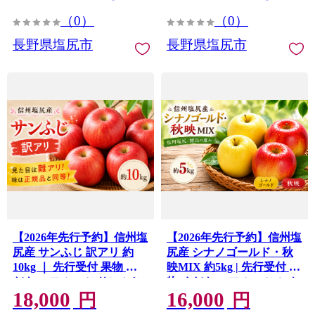
尻市 長野県 信州
（0）
（0）
長野県塩尻市
長野県塩尻市
【2026年先行予約】信州塩
【2026年先行予約】信州塩
尻産 サンふじ 訳アリ 約
尻産 シナノゴールド・秋
10kg ｜ 先行受付 果物 く
映MIX 約5kg | 先行受付 果
だもの フルーツ サンふじ
物 くだもの フルーツ シナ
18,000
16,000
りんご 赤 林檎 訳アリ 訳あ
ノゴールド 秋映 あきばえ
円
円
り 格安 お得 信州 長野県
りんご りんご3兄弟 林檎