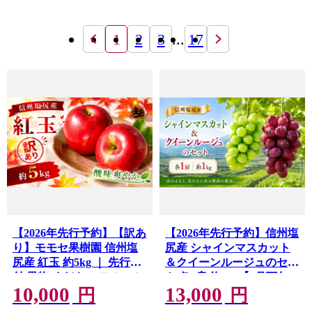
1
2
3
...
17
【2026年先行予約】【訳あ
【2026年先行予約】信州塩
り】モモセ果樹園 信州塩
尻産 シャインマスカット
尻産 紅玉 約5kg ｜ 先行受
＆クイーンルージュのセッ
付 果物 くだもの フルーツ
ト 各1房 約1kg【9月下旬
10,000
13,000
紅玉 りんご 林檎 信州 長野
頃～10月下旬にかけて順次
円
円
県 塩尻市
発送予定】｜ クイーンル