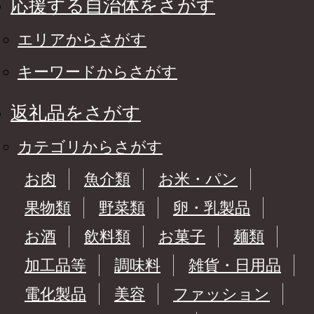
応援する自治体をさがす
エリアからさがす
キーワードからさがす
返礼品をさがす
カテゴリからさがす
お肉
魚介類
お米・パン
果物類
野菜類
卵・乳製品
お酒
飲料類
お菓子
麺類
加工品等
調味料
雑貨・日用品
電化製品
美容
ファッション