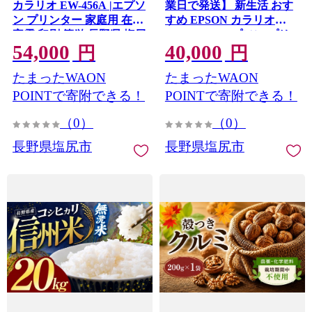
カラリオ EW-456A |エプソ
業日で発送】 新生活 おす
ン プリンター 家庭用 在宅
すめ EPSON カラリオ
家電 印刷 簡単 長野県 塩尻
EW-056A | エプソン プリ
54,000
40,000
市
ンター 家庭用 在宅 家電 印
円
円
刷 簡単 長野県 塩尻市
たまったWAON
たまったWAON
POINTで寄附できる！
POINTで寄附できる！
（0）
（0）
長野県塩尻市
長野県塩尻市