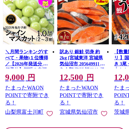
＼月間ランキング(す
訳あり 銀鮭 切身 約
【数量
べて・果物)１位獲得
2kg [宮城東洋 宮城県
リ 】
／【2026年発送分 先
気仙沼市 20564991] 鮭
き 3尾 
行予約】頬張る幸福
魚介類 海鮮 訳アリ 規
大きさ
9,000
12,500
12,
感 〜緑の宝石・ シ
格外 不揃い さけ サケ
レ・山
円
円
ャインマスカット 〜
鮭切身 シャケ 切り身
鰻 ふ
たまったWAON
たまったWAON
たまっ
１ｋｇ以上（２〜３
冷凍 家庭用 おかず 弁
な重 
房） フルーツ 山梨県
当 支援 サーモン 銀鮭
茨城 
POINTで寄附でき
POINTで寄附でき
POI
産 果物 くだもの シャ
切り身 魚 わけあり
と納税 冷
る！
る！
る！
イン マスカット ぶど
山梨県富士川町
宮城県気仙沼市
茨城
う ブドウ 葡萄 大粒 種
なし 先行予約 富士川
町 10000円 一万円