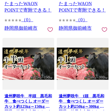
たまったWAON
たまったWAON
飲料 ソフトドリンク まと
無料 健康 飲料 ソフトドリ
め買い 常備品 防災 お
ンク まとめ買い 常備品
POINTで寄附できる！
POINTで寄附できる！
茶 静岡茶
防災 お茶 静岡茶
（0）
（0）
静岡県御前崎市
静岡県御前崎市
遠州夢咲牛 半頭 黒毛和
遠州夢咲牛 1頭 黒毛和
牛 食べつくし オーダー
牛 食べつくし オーダー
カット約125kg～150kg 静
カット約250kg～300kg 静