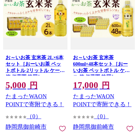
お～いお茶 玄米茶 2L×6本
お～いお茶 玄米茶
セット［おーいお茶 ペッ
600ml×48本セット［おー
トボトル 2リットル ケース
いお茶 ペットボトル ケー
箱 伊藤園 静岡］
ス 箱 伊藤園 静岡］
5,000
17,000
円
円
たまったWAON
たまったWAON
POINTで寄附できる！
POINTで寄附できる！
（0）
（0）
静岡県御前崎市
静岡県御前崎市