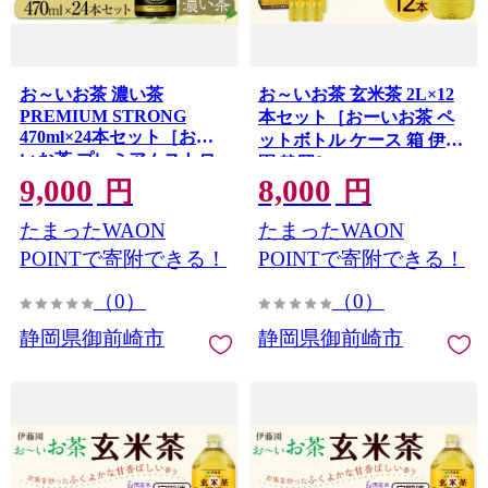
お～いお茶 濃い茶
お～いお茶 玄米茶 2L×12
PREMIUM STRONG
本セット［おーいお茶 ペ
470ml×24本セット［おー
ットボトル ケース 箱 伊藤
いお茶 プレミアムストロ
園 静岡］
ング ペットボトル ケース
9,000
8,000
円
円
箱 伊藤園 静岡］
たまったWAON
たまったWAON
POINTで寄附できる！
POINTで寄附できる！
（0）
（0）
静岡県御前崎市
静岡県御前崎市