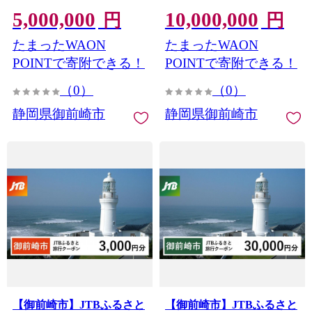
岡県 地元大人気！！ お
岡県 地元大人気！！ お
5,000,000
10,000,000
肉屋さんマルマツ 肉のプ
肉屋さんマルマツ 肉のプ
円
円
ロ
ロ
たまったWAON
たまったWAON
POINTで寄附できる！
POINTで寄附できる！
（0）
（0）
静岡県御前崎市
静岡県御前崎市
【御前崎市】JTBふるさと
【御前崎市】JTBふるさと