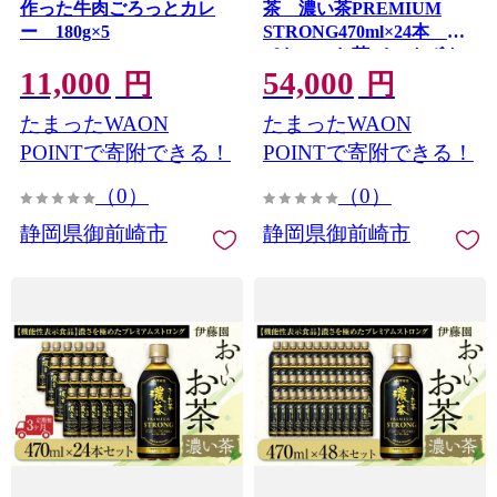
作った牛肉ごろっとカレ
茶 濃い茶PREMIUM
ー 180g×5
STRONG470ml×24本
［おーいお茶 ペットボト
11,000
54,000
ル ケース 箱 伊藤園 静岡］
円
円
たまったWAON
たまったWAON
POINTで寄附できる！
POINTで寄附できる！
（0）
（0）
静岡県御前崎市
静岡県御前崎市