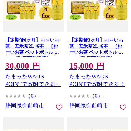
【定期便6ヶ月】お～いお
【定期便3ヶ月】お～いお
茶 玄米茶2L×6本 ［お
茶 玄米茶2L×6本 ［お
ーいお茶 ペットボトル ケ
ーいお茶 ペットボトル ケ
ース 箱 伊藤園 静岡］
ース 箱 伊藤園 静岡］
30,000
15,000
円
円
たまったWAON
たまったWAON
POINTで寄附できる！
POINTで寄附できる！
（0）
（0）
静岡県御前崎市
静岡県御前崎市