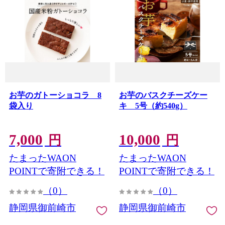
お芋のガトーショコラ 8
お芋のバスクチーズケー
袋入り
キ 5号（約540g）
7,000
10,000
円
円
たまったWAON
たまったWAON
POINTで寄附できる！
POINTで寄附できる！
（0）
（0）
静岡県御前崎市
静岡県御前崎市