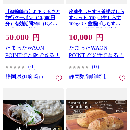
【御前崎市】JTBふるさと
冷凍生しらす＋釜揚げしら
旅行クーポン（15,000円
すセット 510g（生しらす
分）有効期間3年（Eメー
100g×3・釜揚げしらす
ル発行）｜旅行 トラベル
70g×3）静岡県御前崎産 し
50,000
10,000
予約 国内旅行 JTB 宿泊 観
らす丼 小分け 個包装 便利
円
円
光 体験 旅行券 宿泊券 旅行
大容量 徳用 海鮮丼 どんぶ
たまったWAON
たまったWAON
予約 温泉 ホテル 旅館 チケ
り 刺身 おつまみ おかず 惣
ット 子供 子連れ カップル
菜 晩ごはん
POINTで寄附できる！
POINTで寄附できる！
家族 人気 おすすめ 旅行ク
（0）
（0）
ーポン 店頭 オンライン ネ
ット予約 電話 有効期間3年
静岡県御前崎市
静岡県御前崎市