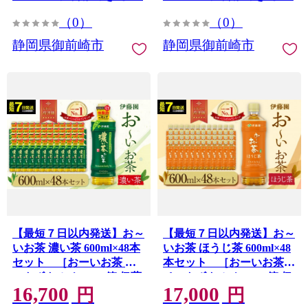
（0）
（0）
静岡県御前崎市
静岡県御前崎市
【最短７日以内発送】お～
【最短７日以内発送】お～
いお茶 濃い茶 600ml×48本
いお茶 ほうじ茶 600ml×48
セット ［おーいお茶 ペ
本セット ［おーいお茶
ットボトル ケース 箱 伊藤
ペットボトル ケース 箱 伊
16,700
17,000
園 静岡］
藤園 静岡］
円
円