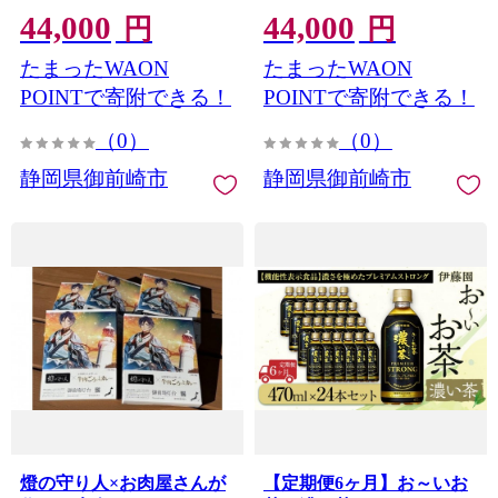
44,000
44,000
円
円
たまったWAON
たまったWAON
POINTで寄附できる！
POINTで寄附できる！
（0）
（0）
静岡県御前崎市
静岡県御前崎市
燈の守り人×お肉屋さんが
【定期便6ヶ月】お～いお