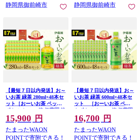
静岡県御前崎市
静岡県御前崎市
【最短７日以内発送】お～
【最短７日以内発送】お～
いお茶 緑茶 280ml×48本セ
いお茶 緑茶 600ml×48本セ
ット［おーいお茶 ペット
ット ［おーいお茶 ペッ
ボトル ケース 箱 伊藤園 静
トボトル ケース 箱 伊藤園
15,900
16,700
岡］
静岡］
円
円
たまったWAON
たまったWAON
POINTで寄附できる！
POINTで寄附できる！