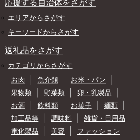
応援する自治体をさがす
エリアからさがす
キーワードからさがす
返礼品をさがす
カテゴリからさがす
お肉
魚介類
お米・パン
果物類
野菜類
卵・乳製品
お酒
飲料類
お菓子
麺類
加工品等
調味料
雑貨・日用品
電化製品
美容
ファッション