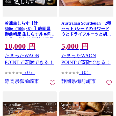
冷凍生しらす【計
Australian Sourdough 2種
800g（100g×8）】静岡県
セット (シードのサワード
御前崎産 生しらす丼 8杯分
ウとドライフルーツと胡桃
小分け 個包装 便利 大容量
のサワードウ)
10,000
5,000
徳用 海鮮丼 使いやすい食
円
円
べきりサイズ どんぶり 刺
たまったWAON
たまったWAON
身 おつまみ おかず 惣菜 晩
ごはん
POINTで寄附できる！
POINTで寄附できる！
（0）
（0）
静岡県御前崎市
静岡県御前崎市