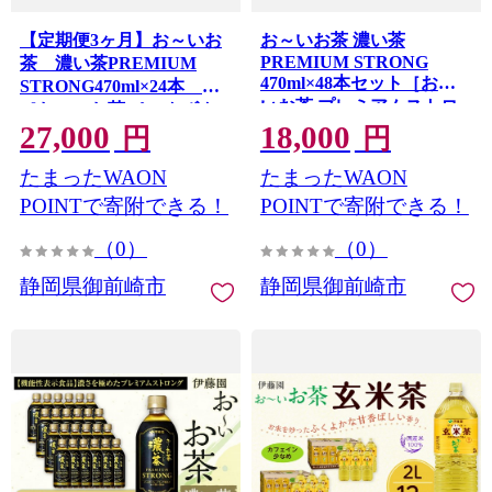
【定期便3ヶ月】お～いお
お～いお茶 濃い茶
PREMIUM STRONG
茶 濃い茶PREMIUM
470ml×48本セット［おー
STRONG470ml×24本
いお茶 プレミアムストロ
［おーいお茶 ペットボト
ング ペットボトル ケース
27,000
18,000
ル ケース 箱 伊藤園 静岡］
円
円
箱 伊藤園 静岡］
たまったWAON
たまったWAON
POINTで寄附できる！
POINTで寄附できる！
（0）
（0）
静岡県御前崎市
静岡県御前崎市