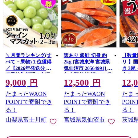
＼月間ランキング(す
訳あり 銀鮭 切身 約
【数量
べて・果物)１位獲得
2kg [宮城東洋 宮城県
リ 】
／【2026年発送分 先
気仙沼市 20564991] 鮭
き 3尾 
行予約】頬張る幸福
魚介類 海鮮 訳アリ 規
大きさ
9,000
12,500
12,
感 〜緑の宝石・ シ
格外 不揃い さけ サケ
レ・山
円
円
ャインマスカット 〜
鮭切身 シャケ 切り身
鰻 ふ
たまったWAON
たまったWAON
たまっ
１ｋｇ以上（２〜３
冷凍 家庭用 おかず 弁
な重 
房） フルーツ 山梨県
当 支援 サーモン 銀鮭
茨城 
POINTで寄附でき
POINTで寄附でき
POI
産 果物 くだもの シャ
切り身 魚 わけあり
と納税 冷
る！
る！
る！
イン マスカット ぶど
山梨県富士川町
宮城県気仙沼市
茨城
う ブドウ 葡萄 大粒 種
なし 先行予約 富士川
町 10000円 一万円