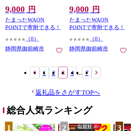
9,000
9,000
円
円
たまったWAON
たまったWAON
POINTで寄附できる！
POINTで寄附できる！
（0）
（0）
静岡県御前崎市
静岡県御前崎市
1
2
3
4
...
7
返礼品をさがすTOPへ
総合人気ランキング
1
2
3