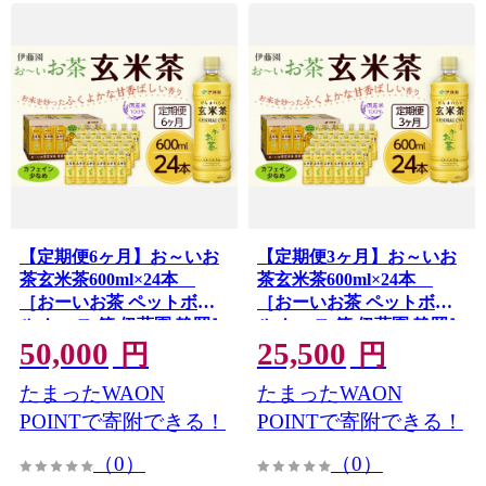
【定期便6ヶ月】お～いお
【定期便3ヶ月】お～いお
茶玄米茶600ml×24本
茶玄米茶600ml×24本
［おーいお茶 ペットボト
［おーいお茶 ペットボト
ル ケース 箱 伊藤園 静岡］
ル ケース 箱 伊藤園 静岡］
50,000
25,500
円
円
たまったWAON
たまったWAON
POINTで寄附できる！
POINTで寄附できる！
（0）
（0）