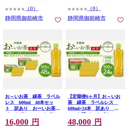
茶 静岡茶
（0）
（0）
静岡県御前崎市
静岡県御前崎市
お～いお茶 緑茶 ラベル
【定期便6ヶ月】お～いお
レス 600ml 48本セッ
茶 緑茶 ラベルレス
ト 訳あり おーいお茶
600ml×24本 訳あり お
ペットボトル ぺットボト
ーいお茶 ペットボトル ぺ
16,000
48,000
ル飲料 ケース 箱 伊藤園 静
ットボトル飲料 ケース 箱
円
円
岡 カテキン 送料無料 健康
伊藤園 静岡 カテキン 送料