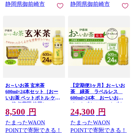
静岡県御前崎市
静岡県御前崎市
お～いお茶 玄米茶
【定期便3ヶ月】お～いお
600ml×24本セット［おー
茶 緑茶 ラベルレス
いお茶 ペットボトル ケー
600ml×24本 おーいお茶
ス 箱 伊藤園 静岡］
ペットボトル ぺットボト
8,500
24,300
ル飲料 ケース 箱 伊藤園 静
円
円
岡 カテキン 送料無料 健康
たまったWAON
たまったWAON
飲料 ソフトドリンク まと
め買い 常備品 防災 お
POINTで寄附できる！
POINTで寄附できる！