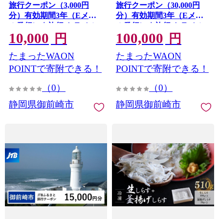
旅行クーポン（3,000円
旅行クーポン（30,000円
分）有効期間3年（Eメー
分）有効期間3年（Eメー
ル発行）｜旅行 トラベル
ル発行）｜旅行 トラベル
10,000
100,000
予約 国内旅行 JTB 宿泊 観
予約 国内旅行 JTB 宿泊 観
円
円
光 体験 旅行券 宿泊券 旅行
光 体験 旅行券 宿泊券 旅行
たまったWAON
たまったWAON
予約 温泉 ホテル 旅館 チケ
予約 温泉 ホテル 旅館 チケ
ット 子供 子連れ カップル
ット 子供 子連れ カップル
POINTで寄附できる！
POINTで寄附できる！
家族 人気 おすすめ 旅行ク
家族 人気 おすすめ 旅行ク
（0）
（0）
ーポン 店頭 オンライン ネ
ーポン 店頭 オンライン ネ
ット予約 電話 有効期間3年
ット予約 電話 有効期間3年
静岡県御前崎市
静岡県御前崎市