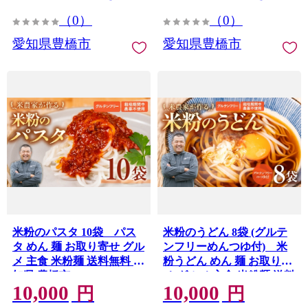
知県 豊橋市
（0）
（0）
愛知県豊橋市
愛知県豊橋市
米粉のパスタ 10袋 パス
米粉のうどん 8袋 (グルテ
タ めん 麺 お取り寄せ グル
ンフリーめんつゆ付) 米
メ 主食 米粉麺 送料無料 愛
粉うどん めん 麺 お取り寄
知県 豊橋市
せ グルメ 主食 米粉麺 送料
10,000
10,000
無料 愛知県 豊橋市
円
円