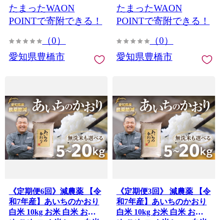
たまったWAON
たまったWAON
料無料 愛知県 豊橋市
送 送料無料 愛知県 豊橋市
POINTで寄附できる！
POINTで寄附できる！
（0）
（0）
愛知県豊橋市
愛知県豊橋市
《定期便6回》減農薬 【令
《定期便3回》 減農薬 【令
和7年産】あいちのかおり
和7年産】あいちのかおり
白米 10kg お米 白米 おこ
白米 10kg お米 白米 おこ