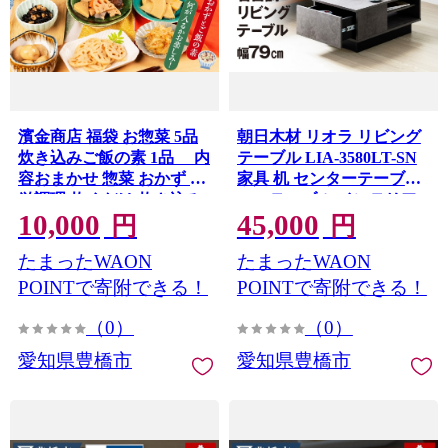
濱金商店 福袋 お惣菜 5品
朝日木材 リオラ リビング
炊き込みご飯の素 1品 内
テーブル LIA-3580LT-SN
容おまかせ 惣菜 おかず 簡
家具 机 センターテーブル
単調理 炊くだけ 炊き込み
ローテーブル インテリア
10,000
45,000
ご飯 味ご飯 たけのこ れん
収納付き 大容量 北欧 モダ
円
円
こん とうもろこし きのこ
ン ナチュラル 韓国風 シン
たまったWAON
たまったWAON
筑前煮 常温保存 10000円
プル おしゃれ 隠せる収納
お中元 お歳暮 愛知県 豊橋
愛知県 豊橋市
POINTで寄附できる！
POINTで寄附できる！
市
（0）
（0）
愛知県豊橋市
愛知県豊橋市