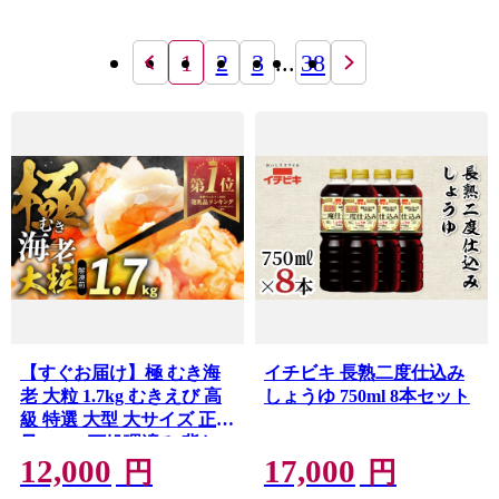
1
2
3
...
38
【すぐお届け】極 むき海
イチビキ 長熟二度仕込み
老 大粒 1.7kg むきえび 高
しょうゆ 750ml 8本セット
級 特選 大型 大サイズ 正味
量 1.5kg 下処理済み 背わ
12,000
17,000
たなし バラ凍結 海鮮 えび
円
円
背ワタ処理済み 時短 簡単