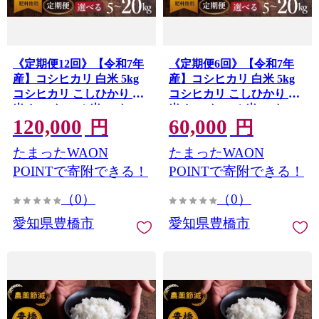
《定期便12回》【令和7年
《定期便6回》【令和7年
産】コシヒカリ 白米 5kg
産】コシヒカリ 白米 5kg
コシヒカリ こしひかり お
コシヒカリ こしひかり お
米 おこめ コメ 米 こめ
米 おこめ コメ 米 こめ
120,000
60,000
kome 5キロ ふるさと納税
kome 5キロ ふるさと納税
円
円
米 令和7年 高評価 高レビ
米 令和7年 高評価 高レビ
たまったWAON
たまったWAON
ュー 産地直送 送料無料 愛
ュー 産地直送 送料無料 愛
知県 豊橋市
知県 豊橋市
POINTで寄附できる！
POINTで寄附できる！
（0）
（0）
愛知県豊橋市
愛知県豊橋市