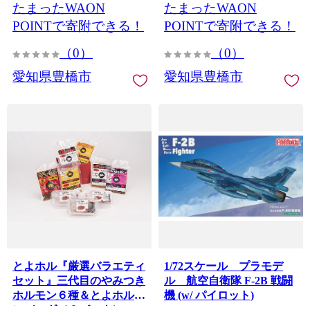
たまったWAON
たまったWAON
調理 冷凍 定期 海鮮
POINTで寄附できる！
POINTで寄附できる！
（0）
（0）
愛知県豊橋市
愛知県豊橋市
とよホル『厳選バラエティ
1/72スケール プラモデ
セット』三代目のやみつき
ル 航空自衛隊 F-2B 戦闘
ホルモン６種＆とよホルハ
機 (w/ パイロット)
ンバーグ（３パック）