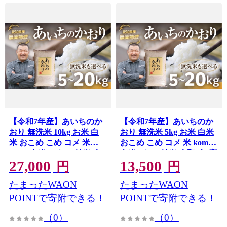
【令和7年産】あいちのか
【令和7年産】あいちのか
おり 無洗米 10kg お米 白
おり 無洗米 5kg お米 白米
米 おこめ こめ コメ 米
おこめ こめ コメ 米 kome
kome 白米 10キロ 精米 令
白米 5キロ 精米 令和7年 高
27,000
13,500
和7年 高評価 高レビュー
評価 高レビュー 産地直送
円
円
産地直送 送料無料 愛知県
送料無料 愛知県 豊橋市
たまったWAON
たまったWAON
豊橋市
POINTで寄附できる！
POINTで寄附できる！
（0）
（0）