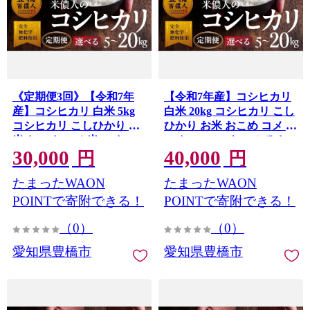
《定期便3回》【令和7年
【令和7年産】コシヒカリ
産】コシヒカリ 白米 5kg
白米 20kg コシヒカリ こし
コシヒカリ こしひかり お
ひかり お米 おこめ コメ 米
米 おこめ コメ 米 こめ
こめ kome 20キロ ふるさ
30,000
40,000
kome 5キロ ふるさと納税
と納税米 令和7年 高評価
円
円
米 令和7年 高評価 高レビ
高レビュー 産地直送 送料
たまったWAON
たまったWAON
ュー 産地直送 送料無料 愛
無料 愛知県 豊橋市
知県 豊橋市
POINTで寄附できる！
POINTで寄附できる！
（0）
（0）
愛知県豊橋市
愛知県豊橋市