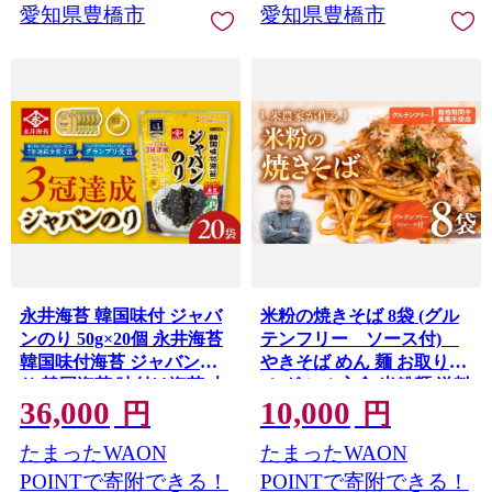
愛知県豊橋市
愛知県豊橋市
永井海苔 韓国味付 ジャバ
米粉の焼きそば 8袋 (グル
ンのり 50g×20個 永井海苔
テンフリー ソース付)
韓国味付海苔 ジャバンの
やきそば めん 麺 お取り寄
り 韓国海苔 味付け海苔 大
せ グルメ 主食 米粉麺 送料
36,000
10,000
容量 簡易包装 のため 訳あ
無料 愛知県 豊橋市
円
円
り 永井海苔 韓国味付海苔
たまったWAON
たまったWAON
ジャバンのり 韓国海苔 味
付け海苔 のり ノリ 海苔 愛
POINTで寄附できる！
POINTで寄附できる！