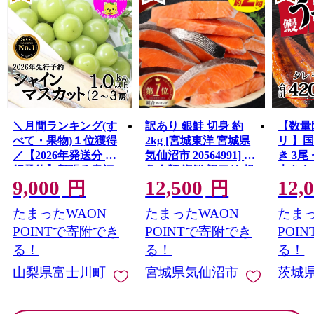
＼月間ランキング(す
訳あり 銀鮭 切身 約
【数量
べて・果物)１位獲得
2kg [宮城東洋 宮城県
リ 】
／【2026年発送分 先
気仙沼市 20564991] 鮭
き 3尾 
行予約】頬張る幸福
魚介類 海鮮 訳アリ 規
大きさ
9,000
12,500
12,
感 〜緑の宝石・ シ
格外 不揃い さけ サケ
レ・山
円
円
ャインマスカット 〜
鮭切身 シャケ 切り身
鰻 ふ
たまったWAON
たまったWAON
たまっ
１ｋｇ以上（２〜３
冷凍 家庭用 おかず 弁
な重 
房） フルーツ 山梨県
当 支援 サーモン 銀鮭
茨城 
POINTで寄附でき
POINTで寄附でき
POI
産 果物 くだもの シャ
切り身 魚 わけあり
と納税 冷
る！
る！
る！
イン マスカット ぶど
山梨県富士川町
宮城県気仙沼市
茨城
う ブドウ 葡萄 大粒 種
なし 先行予約 富士川
町 10000円 一万円