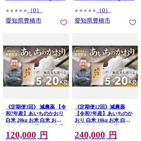
（0）
（0）
愛知県豊橋市
愛知県豊橋市
《定期便3回》 減農薬 【令
《定期便12回》減農薬
和7年産】あいちのかおり
【令和7年産】あいちのか
白米 20kg お米 白米 おこ
おり 白米 10kg お米 白米
め こめ コメ 米 kome 白米
おこめ こめ コメ 米 kome
120,000
240,000
20キロ 精米 令和7年 高評
白米 10キロ 精米 令和7年
円
円
価 高レビュー 産地直送 送
高評価 高レビュー 産地直