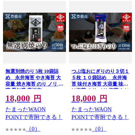
無選別焼のり 5枚 10袋詰
つぶ塩おにぎりのり３切１
め 永井海苔 やき海苔 大
５枚 １０袋詰め 永井海
容量 焼き海苔 のり ノリ 海
苔 味付き海苔 大容量 味付
苔 愛知県 豊橋市
け海苔 のり ノリ 海苔 おに
18,000
18,000
ぎり 巻くだけ 愛知県 豊橋
円
円
市
たまったWAON
たまったWAON
POINTで寄附できる！
POINTで寄附できる！
（0）
（0）