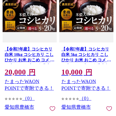
【令和7年産】コシヒカリ
【令和7年産】コシヒカリ
白米 10kg コシヒカリ こし
白米 5kg コシヒカリ こし
ひかり お米 おこめ コメ 米
ひかり お米 おこめ コメ 米
こめ kome 10キロ ふるさ
こめ kome 5キロ ふるさと
20,000
10,000
と納税米 令和7年 高評価
納税米 令和7年 高評価 高
円
円
高レビュー 産地直送 送料
レビュー 産地直送 送料無
たまったWAON
たまったWAON
無料 愛知県 豊橋市
料 愛知県 豊橋市
POINTで寄附できる！
POINTで寄附できる！
（0）
（0）
愛知県豊橋市
愛知県豊橋市