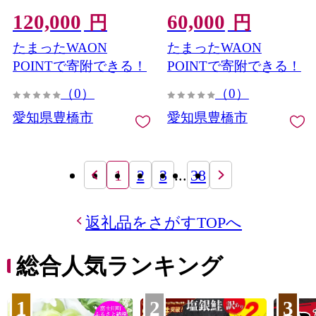
め こめ コメ 米 kome 白米
め こめ コメ 米 kome 白米
120,000
60,000
10キロ 精米 令和7年 高評
10キロ 精米 令和7年 高評
円
円
価 高レビュー 産地直送 送
価 高レビュー 産地直送 送
たまったWAON
たまったWAON
料無料 愛知県 豊橋市
料無料 愛知県 豊橋市
POINTで寄附できる！
POINTで寄附できる！
（0）
（0）
愛知県豊橋市
愛知県豊橋市
1
2
3
...
38
返礼品をさがすTOPへ
総合人気ランキング
1
2
3