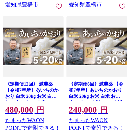
愛知県豊橋市
愛知県豊橋市
《定期便12回》 減農薬
《定期便6回》減農薬 【令
【令和7年産】あいちのか
和7年産】あいちのかおり
おり 白米 20kg お米 白米
白米 20kg お米 白米 おこ
おこめ こめ コメ 米 kome
め こめ コメ 米 kome 白米
480,000
240,000
白米 20キロ 精米 令和7年
20キロ 精米 令和7年 高評
円
円
高評価 高レビュー 産地直
価 高レビュー 産地直送 送
たまったWAON
たまったWAON
送 送料無料 愛知県 豊橋市
料無料 愛知県 豊橋市
POINTで寄附できる！
POINTで寄附できる！