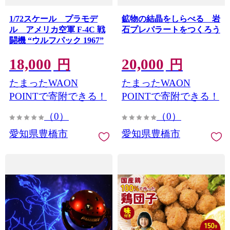
1/72スケール プラモデ
鉱物の結晶をしらべる 岩
ル アメリカ空軍 F-4C 戦
石プレパラートをつくろう
闘機 “ウルフパック 1967”
18,000
20,000
円
円
たまったWAON
たまったWAON
POINTで寄附できる！
POINTで寄附できる！
（0）
（0）
愛知県豊橋市
愛知県豊橋市