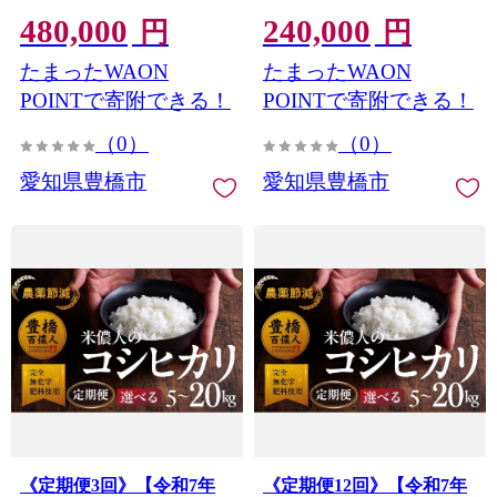
米 おこめ コメ 米 こめ
米 おこめ コメ 米 こめ
480,000
240,000
kome 20キロ ふるさと納税
kome 20キロ ふるさと納税
円
円
米 令和7年 高評価 高レビ
米 令和7年 高評価 高レビ
たまったWAON
たまったWAON
ュー 産地直送 送料無料 愛
ュー 産地直送 送料無料 愛
知県 豊橋市
知県 豊橋市
POINTで寄附できる！
POINTで寄附できる！
（0）
（0）
愛知県豊橋市
愛知県豊橋市
《定期便3回》【令和7年
《定期便12回》【令和7年