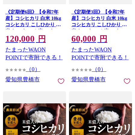
《定期便6回》【令和7年
《定期便3回》【令和7年
産】コシヒカリ 白米 10kg
産】コシヒカリ 白米 10kg
コシヒカリ こしひかり お
コシヒカリ こしひかり お
米 おこめ コメ 米 こめ
米 おこめ コメ 米 こめ
120,000
60,000
kome 10キロ ふるさと納税
kome 10キロ ふるさと納税
円
円
米 令和7年 高評価 高レビ
米 令和7年 高評価 高レビ
たまったWAON
たまったWAON
ュー 産地直送 送料無料 愛
ュー 産地直送 送料無料 愛
知県 豊橋市
知県 豊橋市
POINTで寄附できる！
POINTで寄附できる！
（0）
（0）
愛知県豊橋市
愛知県豊橋市