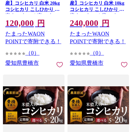
産】コシヒカリ 白米 20kg
産】コシヒカリ 白米 10kg
コシヒカリ こしひかり お
コシヒカリ こしひかり お
米 おこめ コメ 米 こめ
米 おこめ コメ 米 こめ
120,000
240,000
kome 20キロ ふるさと納税
kome 10キロ ふるさと納税
円
円
米 令和7年 高評価 高レビ
米 令和7年 高評価 高レビ
たまったWAON
たまったWAON
ュー 産地直送 送料無料 愛
ュー 産地直送 送料無料 愛
知県 豊橋市
知県 豊橋市
POINTで寄附できる！
POINTで寄附できる！
（0）
（0）
愛知県豊橋市
愛知県豊橋市