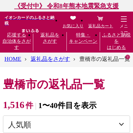
《受付中》 令和8年熊本地震緊急支援
イオンカードのふるさと納
税
お気に入り
返礼品カート
メニ
ュー
応援する
返礼品を
特集・
ふるさと納税
自治体をさが
さがす
キャンペーン
を
す
はじめる
HOME
返礼品をさがす
豊橋市の返礼品一覧
豊橋市の返礼品一覧
1,516
件
1〜40件目を表示