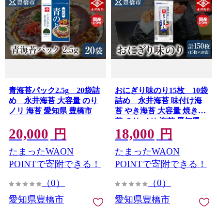
青海苔パック2.5g 20袋詰
おにぎり味のり15枚 10袋
め 永井海苔 大容量 のり
詰め 永井海苔 味付け海
ノリ 海苔 愛知県 豊橋市
苔 やき海苔 大容量 焼き海
苔 のり ノリ 海苔 愛知県
20,000
18,000
豊橋市
円
円
たまったWAON
たまったWAON
POINTで寄附できる！
POINTで寄附できる！
（0）
（0）
愛知県豊橋市
愛知県豊橋市