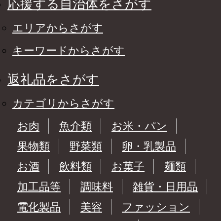
応援する自治体をさがす
エリアからさがす
キーワードからさがす
返礼品をさがす
カテゴリからさがす
お肉
魚介類
お米・パン
果物類
野菜類
卵・乳製品
お酒
飲料類
お菓子
麺類
加工品等
調味料
雑貨・日用品
電化製品
美容
ファッション