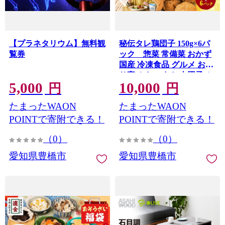
【プラネタリウム】無料観
秘伝タレ鶏団子 150g×6パ
覧券
ック 惣菜 常備菜 おかず
国産 冷凍食品 グルメ お取
り寄せ おつまみ 肉団子 ミ
5,000
10,000
ートボール 小分け 送料無
円
円
料 1万円 愛知県 豊橋市
たまったWAON
たまったWAON
POINTで寄附できる！
POINTで寄附できる！
（0）
（0）
愛知県豊橋市
愛知県豊橋市