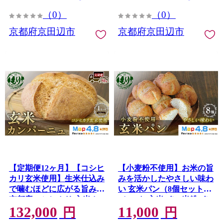
田辺市
（0）
（0）
京都府京田辺市
京都府京田辺市
【定期便12ヶ月】【コシヒ
【小麦粉不使用】お米の旨
カリ玄米使用】生米仕込み
みを活かしたやさしい味わ
で噛むほどに広がる旨み
い 玄米パン（8個セット）
京都産コシヒカリ 玄米カ
1セット 玄米パン 米粉パン
132,000
11,000
ンパーニュ（12カット）1
グルテンフリー 国産米 ア
円
円
セット カンパーニュ パン
レルギー対応 ナチュラル