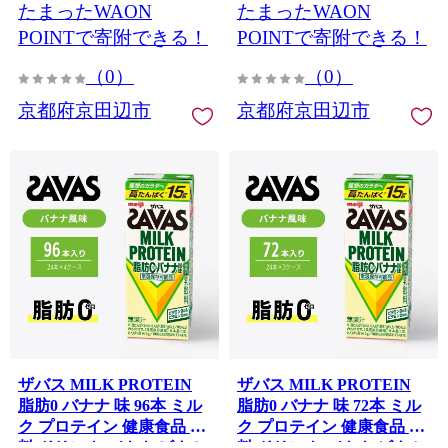
たまったWAON
たまったWAON
ドリンク 飲みやすい 運動
ドリンク 飲みやすい 運動
スポーツ お楽しみ 京都 京
スポーツ お楽しみ 京都 京
POINTで寄附できる！
POINTで寄附できる！
都府 京田辺市
都府 京田辺市
（0）
（0）
京都府京田辺市
京都府京田辺市
ザバス MILK PROTEIN
ザバス MILK PROTEIN
脂肪0 バナナ 味 96本 ミル
脂肪0 バナナ 味 72本 ミル
ク プロテイン 健康食品 飲
ク プロテイン 健康食品 飲
料 ドリンク バナナ ビタミ
料 ドリンク バナナ ビタミ