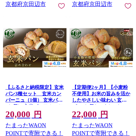
京都府京田辺市
京都府京田辺市
【ふるさと納税限定】玄米
【定期便2ヶ月】【小麦粉
パン3種セット 玄米カン
不使用】お米の旨みを活か
パーニュ（1個） 玄米パン
したやさしい味わい 玄米
（4個） 玄米パンフルーツ
パン（8個セット） 1セッ
20,000
22,000
（1本） 1セット 玄米パ
ト 玄米パン 米粉パン グル
円
円
ン カンパーニュ グルテン
テンフリー 冷凍パン 国産
たまったWAON
たまったWAON
フリー 国産米 小麦不使用
米 アレルギー対応
アレルギー対応 京都府 京
POINTで寄附できる！
POINTで寄附できる！