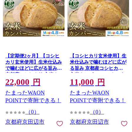
【定期便2ヶ月】【コシヒ
【コシヒカリ玄米使用】生
カリ玄米使用】生米仕込み
米仕込みで噛むほどに広が
で噛むほどに広がる旨み
る旨み 京都産コシヒカリ
京都産コシヒカリ 玄米カ
玄米カンパーニュ 1セット
22,000
11,000
ンパーニュ 1セット カンパ
カンパーニュ パン 米粉パ
円
円
ーニュ パン 米粉パン グル
ン グルテンフリー 玄米パ
たまったWAON
たまったWAON
テンフリー 玄米パン 冷凍
ン 冷凍パン 国産米 小麦不
パン 国産米 アレルギー対
使用 アレルギー対応 京都
POINTで寄附できる！
POINTで寄附できる！
応
府 京田辺市
（0）
（0）
京都府京田辺市
京都府京田辺市