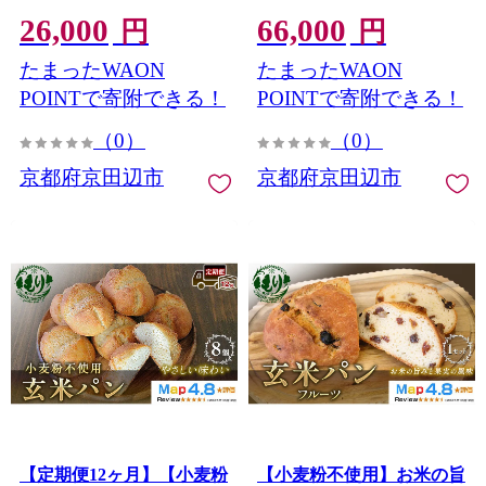
3セット 玄米パン 米粉パン
パン（8個セット） 1セッ
26,000
66,000
グルテンフリー 国産米 ア
ト 玄米パン 米粉パン グル
円
円
レルギー対応 ナチュラル
テンフリー 冷凍パン 国産
たまったWAON
たまったWAON
フード お取り寄せパン
米 アレルギー対応
POINTで寄附できる！
POINTで寄附できる！
（0）
（0）
京都府京田辺市
京都府京田辺市
【定期便12ヶ月】【小麦粉
【小麦粉不使用】お米の旨