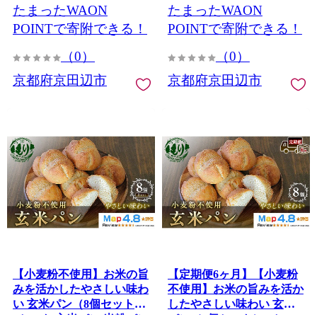
たまったWAON
たまったWAON
米粉パン グルテンフリー
フード お取り寄せパン
玄米パン 国産米 アレルギ
POINTで寄附できる！
POINTで寄附できる！
ー対応
（0）
（0）
京都府京田辺市
京都府京田辺市
【小麦粉不使用】お米の旨
【定期便6ヶ月】【小麦粉
みを活かしたやさしい味わ
不使用】お米の旨みを活か
い 玄米パン（8個セット）
したやさしい味わい 玄米