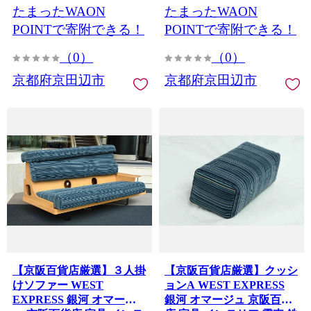
たまったWAON
たまったWAON
kt2026
kt2026
POINTで寄附できる！
POINTで寄附できる！
（0）
（0）
京都府京田辺市
京都府京田辺市
【京阪百貨店厳選】３人掛
【京阪百貨店厳選】クッシ
けソファー WEST
ョンA WEST EXPRESS
EXPRESS 銀河 オマージ
銀河 オマージュ 京阪百貨