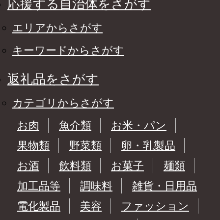
応援する自治体をさがす
エリアからさがす
キーワードからさがす
返礼品をさがす
カテゴリからさがす
お肉
魚介類
お米・パン
果物類
野菜類
卵・乳製品
お酒
飲料類
お菓子
麺類
加工品等
調味料
雑貨・日用品
電化製品
美容
ファッション