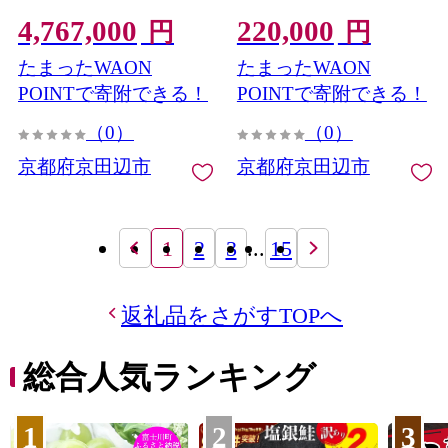
ュ 京阪百貨店 家具 インテ
店 家具 インテリア 電車 鉄
4,767,000
220,000
リア 電車 鉄道 ソファ 3人
道 肘掛け 枕 京都府 京田辺
円
円
掛け 京都府 京田辺市
市
たまったWAON
たまったWAON
POINTで寄附できる！
POINTで寄附できる！
（0）
（0）
京都府京田辺市
京都府京田辺市
1
2
3
...
15
返礼品をさがすTOPへ
総合人気ランキング
1
2
3