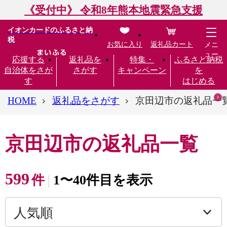
《受付中》 令和8年熊本地震緊急支援
イオンカードのふるさと納
税
お気に入り
返礼品カート
メニ
ュー
応援する
返礼品を
特集・
ふるさと納税
自治体をさが
さがす
キャンペーン
を
す
はじめる
HOME
返礼品をさがす
京田辺市の返礼品一
京田辺市の返礼品一覧
599
件
1〜40件目を表示