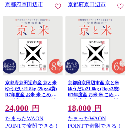
京都府京田辺市
京都府京田辺市
京都府京田辺市産 京と米
京都府京田辺市産 京と米
ゆうだい21 8kg (2kg×4袋)
ゆうだい21 6kg (2kg×3袋)
R7年度産 お米 米 こめ コ
R7年度産 お米 米 こめ コ
メ 精米 白米 ごはん ご飯
メ 精米 白米 ごはん ご飯
24,000
18,000
弁当 おにぎり 真空 長期保
弁当 おにぎり 真空 長期保
円
円
存 防災 京田辺市 京都府
存 防災 京田辺市 京都府
たまったWAON
たまったWAON
kt2026
kt2026
POINTで寄附できる！
POINTで寄附できる！