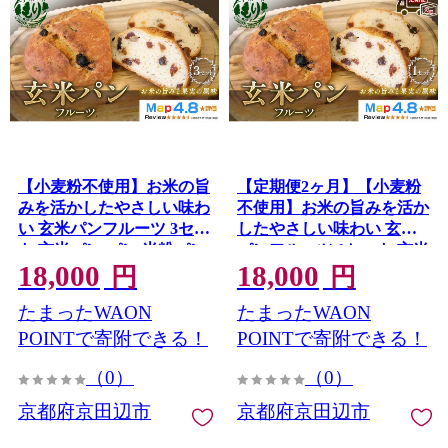
【小麦粉不使用】お米の旨
【定期便2ヶ月】【小麦粉
みを活かしたやさしい味わ
不使用】お米の旨みを活か
い 玄米パンフルーツ 3セッ
したやさしい味わい 玄米
ト 玄米パン パン 米粉パン
パンフルーツ 1セット 玄米
18,000
18,000
グルテンフリー 冷凍パン
パン パン 米粉パン グルテ
円
円
国産米 小麦不使用 アレル
ンフリー 冷凍パン 国産米
たまったWAON
たまったWAON
ギー対応 ベーカリー 京
小麦不使用 アレルギー対
都府 京田辺市
応 ベーカリー 京都府 京田
POINTで寄附できる！
POINTで寄附できる！
辺市
（0）
（0）
京都府京田辺市
京都府京田辺市