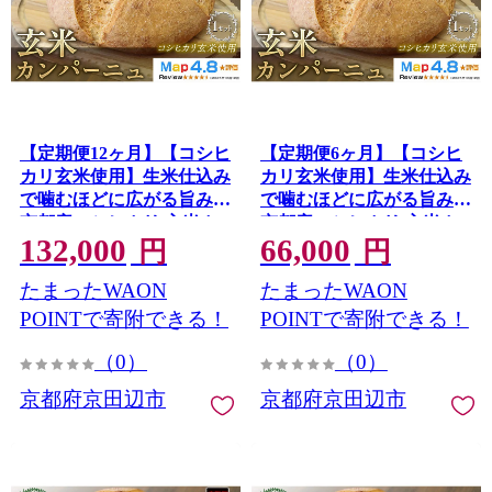
【定期便12ヶ月】【コシヒ
【定期便6ヶ月】【コシヒ
カリ玄米使用】生米仕込み
カリ玄米使用】生米仕込み
で噛むほどに広がる旨み
で噛むほどに広がる旨み
京都産コシヒカリ 玄米カ
京都産コシヒカリ 玄米カ
132,000
66,000
ンパーニュ 1セット カンパ
ンパーニュ 1セット カンパ
円
円
ーニュ パン 米粉パン グル
ーニュ パン 米粉パン グル
たまったWAON
たまったWAON
テンフリー 玄米パン 冷凍
テンフリー 玄米パン 冷凍
パン 国産米 アレルギー対
パン 国産米 アレルギー対
POINTで寄附できる！
POINTで寄附できる！
応
応
（0）
（0）
京都府京田辺市
京都府京田辺市