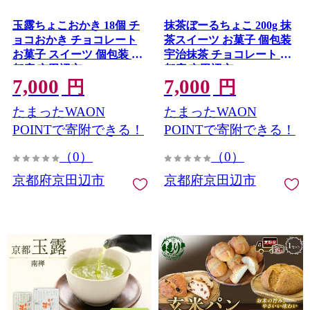
玉露ちょこおかき 18個 チ
抹茶ぼーるちょこ 200g 抹
ョコおかき チョコレート
茶スイーツ お菓子 個包装
お菓子 スイーツ 個包装 京
宇治抹茶 チョコレート 京
都府 京田辺市
都府 京田辺市
7,000
7,000
円
円
たまったWAON
たまったWAON
POINTで寄附できる！
POINTで寄附できる！
（0）
（0）
京都府京田辺市
京都府京田辺市