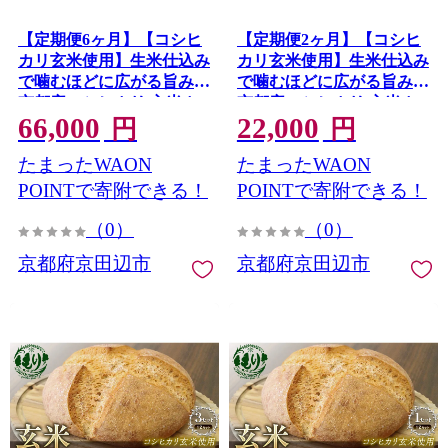
【定期便6ヶ月】【コシヒ
【定期便2ヶ月】【コシヒ
カリ玄米使用】生米仕込み
カリ玄米使用】生米仕込み
で噛むほどに広がる旨み
で噛むほどに広がる旨み
京都産コシヒカリ 玄米カ
京都産コシヒカリ 玄米カ
66,000
22,000
ンパーニュ（12カット）1
ンパーニュ（12カット） 1
円
円
セット カンパーニュ パン
セット カンパーニュ パン
たまったWAON
たまったWAON
米粉パン グルテンフリー
米粉パン グルテンフリー
玄米パン 国産米 アレルギ
玄米パン 国産米 アレルギ
POINTで寄附できる！
POINTで寄附できる！
ー対応
ー対応
（0）
（0）
京都府京田辺市
京都府京田辺市