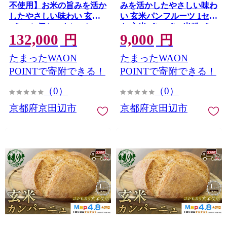
不使用】お米の旨みを活か
みを活かしたやさしい味わ
したやさしい味わい 玄米
い 玄米パンフルーツ 1セッ
パン（8個セット） 1セッ
ト 玄米パン パン 米粉パン
132,000
9,000
ト 玄米パン 米粉パン グル
グルテンフリー 冷凍パン
円
円
テンフリー 冷凍パン 国産
国産米 小麦不使用 アレル
たまったWAON
たまったWAON
米 アレルギー対応
ギー対応 ベーカリー 京
都府 京田辺市
POINTで寄附できる！
POINTで寄附できる！
（0）
（0）
京都府京田辺市
京都府京田辺市