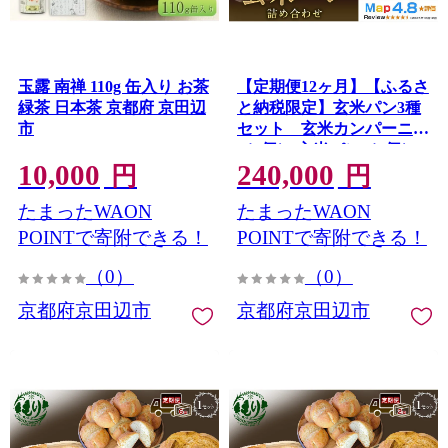
玉露 南禅 110g 缶入り お茶
【定期便12ヶ月】【ふるさ
緑茶 日本茶 京都府 京田辺
と納税限定】玄米パン3種
市
セット 玄米カンパーニュ
（1個） 玄米パン（4個）
10,000
240,000
玄米パンフルーツ（1
円
円
本） 1セット 玄米パン
たまったWAON
たまったWAON
カンパーニュ グルテンフ
リー 国産米 アレルギー対
POINTで寄附できる！
POINTで寄附できる！
応
（0）
（0）
京都府京田辺市
京都府京田辺市