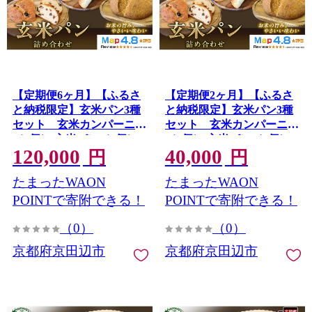
【定期便6ヶ月】【ふるさ
【定期便2ヶ月】【ふるさ
と納税限定】玄米パン3種
と納税限定】玄米パン3種
セット 玄米カンパーニュ
セット 玄米カンパーニュ
（1個） 玄米パン（4個）
（1個） 玄米パン（4個）
120,000
40,000
玄米パンフルーツ（1
玄米パンフルーツ（1
円
円
本） 1セット 玄米パン
本） 1セット 玄米パン
たまったWAON
たまったWAON
カンパーニュ グルテンフ
カンパーニュ グルテンフ
リー 国産米 アレルギー対
リー 国産米 アレルギー対
POINTで寄附できる！
POINTで寄附できる！
応
応
（0）
（0）
京都府京田辺市
京都府京田辺市