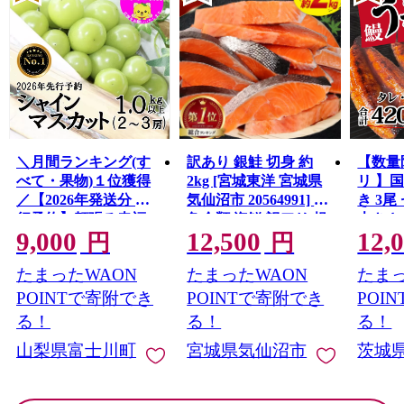
＼月間ランキング(す
訳あり 銀鮭 切身 約
【数量
べて・果物)１位獲得
2kg [宮城東洋 宮城県
リ 】
／【2026年発送分 先
気仙沼市 20564991] 鮭
き 3尾 
行予約】頬張る幸福
魚介類 海鮮 訳アリ 規
大きさ
9,000
12,500
12,
感 〜緑の宝石・ シ
格外 不揃い さけ サケ
レ・山
円
円
ャインマスカット 〜
鮭切身 シャケ 切り身
鰻 ふ
たまったWAON
たまったWAON
たまっ
１ｋｇ以上（２〜３
冷凍 家庭用 おかず 弁
な重 
房） フルーツ 山梨県
当 支援 サーモン 銀鮭
茨城 
POINTで寄附でき
POINTで寄附でき
POI
産 果物 くだもの シャ
切り身 魚 わけあり
と納税 冷
る！
る！
る！
イン マスカット ぶど
山梨県富士川町
宮城県気仙沼市
茨城
う ブドウ 葡萄 大粒 種
なし 先行予約 富士川
町 10000円 一万円