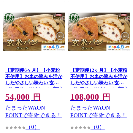
【定期便6ヶ月】【小麦粉
【定期便12ヶ月】【小麦粉
不使用】お米の旨みを活か
不使用】お米の旨みを活か
したやさしい味わい 玄米
したやさしい味わい 玄米
パンフルーツ 1セット 玄米
パンフルーツ 1セット 玄米
54,000
108,000
パン パン 米粉パン グルテ
パン パン 米粉パン グルテ
円
円
ンフリー 冷凍パン 国産米
ンフリー 冷凍パン 国産米
たまったWAON
たまったWAON
小麦不使用 アレルギー対
小麦不使用 アレルギー対
応 ベーカリー 京都府 京田
応 ベーカリー 京都府 京田
POINTで寄附できる！
POINTで寄附できる！
辺市
辺市
（0）
（0）