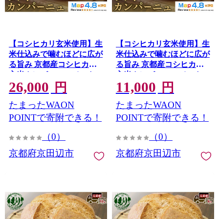
【コシヒカリ玄米使用】生
【コシヒカリ玄米使用】生
米仕込みで噛むほどに広が
米仕込みで噛むほどに広が
る旨み 京都産コシヒカリ
る旨み 京都産コシヒカリ
玄米カンパーニュ（12カッ
玄米カンパーニュ（12カッ
26,000
11,000
ト） 3セット カンパーニュ
ト） 1セット カンパーニュ
円
円
パン 米粉パン グルテンフ
パン 米粉パン グルテンフ
たまったWAON
たまったWAON
リー 玄米パン 冷凍パン 国
リー 玄米パン 冷凍パン 国
産米 アレルギー対応
産米 アレルギー対応
POINTで寄附できる！
POINTで寄附できる！
（0）
（0）
京都府京田辺市
京都府京田辺市