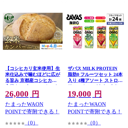
【コシヒカリ玄米使用】生
ザバス MILK PROTEIN
米仕込みで噛むほどに広が
脂肪0 フルーツセット 24本
る旨み 京都産コシヒカリ
入り 4種アソート ストロベ
玄米カンパーニュ 3セット
リー いちご バナナ パイン
26,000
19,000
カンパーニュ パン 米粉パ
ミックス プロテイン 健康
円
円
ン グルテンフリー 玄米パ
食品 飲料 ドリンク ビタミ
たまったWAON
たまったWAON
ン 冷凍パン 国産米 小麦不
ン B6配合 フルーツ
SAVAS
使用 アレルギー対応 京都
POINTで寄附できる！
POINTで寄附できる！
府 京田辺市
（0）
（0）