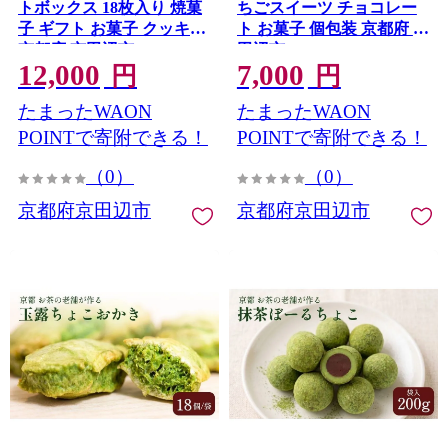
トボックス 18枚入り 焼菓
ちごスイーツ チョコレー
子 ギフト お菓子 クッキー
ト お菓子 個包装 京都府 京
京都府 京田辺市
田辺市
12,000
7,000
円
円
たまったWAON
たまったWAON
POINTで寄附できる！
POINTで寄附できる！
（0）
（0）
京都府京田辺市
京都府京田辺市