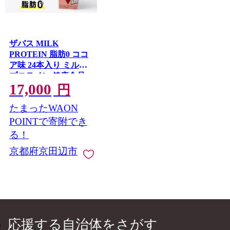
ザバス MILK
PROTEIN 脂肪0 ココ
ア味 24本入り ミルク
プロテイン 健康食品
17,000
飲料 ドリンク ココア
円
ビタミンB6配合 運動
たまったWAON
後 朝食時 SAVAS
POINTで寄附でき
る！
京都府京田辺市
応援する自治体をさがす