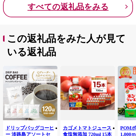
すべての返礼品をみる
この返礼品をみた人が見て
いる返礼品
ドリップバッグコーヒ
カゴメトマトジュース
POM
ー 淡路島アソートセ
食塩無添加 720ml 15本
1,00