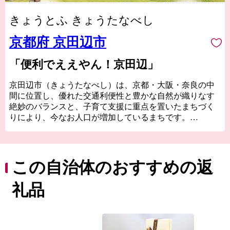
きょうとふ きょうたなべし
京都府 京田辺市
「便利でええやん！京田辺」
京田辺市（きょうたなべし）は、京都・大阪・奈良の中
間に位置し、優れた交通利便性と豊かな自然が織りなす
絶妙のバランスと、子育て支援に重点を置いたまちづく
りにより、今なお人口が増加しているまちです。
古くは筒城宮が遷都された地として多彩な伝統行事や文
化を現代に引き継ぐ一方で、同志社大学・同志社女子大
学や多種多様な企業など、最先端の科学技術を誇る関西
文化学術研究都市の一翼を担うまちとして発展し、新旧
この自治体のおすすめの返
の文化や知的財産が融合する新たな文化を創造していま
す。
礼品
さらに、新名神高速道路の全線開通によって、高速道路
網の結節点となる本市は、北陸新幹線の新駅設置など、
未来に向け大きなポテンシャルを秘めたまちとして発展
を続けています。