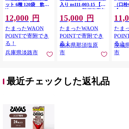
ット 6種 120袋 飲み
入り ns111-003-15 【
（口栓
比べ コーヒー
KAGOME 那須塩原市
【ジュ
12,000
15,000
11,
ギフト トマト 野菜 ジ
Ｍ 爽
円
円
ュース 飲料 ドリンク
ジ 果汁
たまったWAON
たまったWAON
たまっ
健康 GABA 血圧 コレ
ンス 
ステロール】
ンド 
POINTで寄附でき
POINTで寄附でき
POI
庫 ド
る！
る！
る！
栃木県那須塩原
茨城
入れし
兵庫県淡路市
市
市
アタイ
き フ
子ども
田市】
最近チェックした返礼品