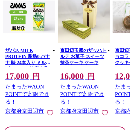
ザバス MILK
京田辺玉露のザッハト
京田辺
PROTEIN 脂肪0 バナ
ルテ お菓子 スイーツ
ョコラ
ナ 味 24本入り ミルク
抹茶ケーキ ケーキ
クッキ
プロテイン 健康食品
ト
17,000
16,000
12,
飲料 ドリンク バナナ
円
円
ビタミン B6配合 フル
たまったWAON
たまったWAON
たまっ
ーツ SAVAS
POINTで寄附でき
POINTで寄附でき
POI
る！
る！
る！
京都府京田辺市
京都府京田辺市
京都