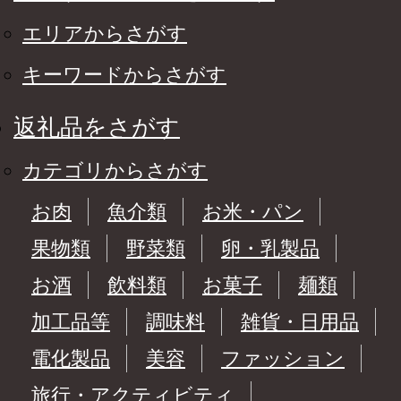
エリアからさがす
キーワードからさがす
返礼品をさがす
カテゴリからさがす
お肉
魚介類
お米・パン
果物類
野菜類
卵・乳製品
お酒
飲料類
お菓子
麺類
加工品等
調味料
雑貨・日用品
電化製品
美容
ファッション
旅行・アクティビティ