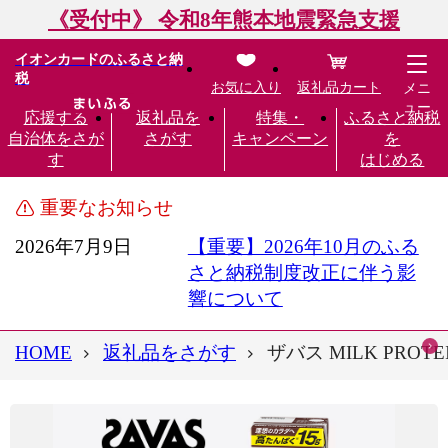
《受付中》 令和8年熊本地震緊急支援
イオンカードのふるさと納
税
お気に入り
返礼品カート
メニ
ュー
応援する
返礼品を
特集・
ふるさと納税
自治体をさが
さがす
キャンペーン
を
す
はじめる
重要なお知らせ
2026年7月9日
【重要】2026年10月のふる
さと納税制度改正に伴う影
響について
HOME
返礼品をさがす
ザバス MILK PRO