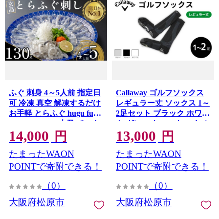
ふぐ 刺身 4～5人前 指定日
Callaway ゴルフソックス
可 冷凍 真空 解凍するだけ
レギュラー丈 ソックス 1～
お手軽 とらふぐ hugu fugu
2足セット ブラック ホワイ
HUGU FUGU 大皿 てっさ
ト グレー キャロウェイ メ
14,000
13,000
国産 フグ刺し 刺し身 河豚
ンズ スポーツ ゴルフ 健康
円
円
高級 鮮魚 魚 魚介 新鮮 家
メーカー 靴下 ゴルフ用品
たまったWAON
たまったWAON
庭用 プレゼント 鍋 大阪府
大阪府 松原市
松原市 限定 下関 に並ぶ 玄
POINTで寄附できる！
POINTで寄附できる！
品ふぐ ふるさと納税ふぐ 4
（0）
（0）
人前 5人前 冬 旬
大阪府松原市
大阪府松原市