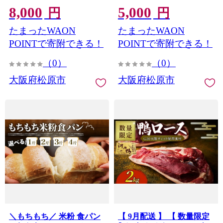
8,000
5,000
グ刺し 刺し身 河豚 高級 鮮
肉 和牛 黒毛和牛 ハンバー
円
円
魚 魚 魚介 新鮮 湯引き 家
グ 個包装 小分け 真空パッ
たまったWAON
たまったWAON
庭用 プレゼント 鍋 大阪府
ク 肉汁 たっぷり 簡単調理
松原市 限定 下関 に並ぶ 玄
お弁当 おかず 惣菜 晩ごは
POINTで寄附できる！
POINTで寄附できる！
品ふぐ ふるさと納税ふぐ 2
ん 贅沢 ギフト 贈答 大阪府
（0）
（0）
人前 フグ刺し ふく フグ 河
松原市
豚 贈答 ギフト 贈り物 お取
大阪府松原市
大阪府松原市
り寄せ 年末年始
＼もちもち／ 米粉 食パン
【 9月配送 】 【 数量限定