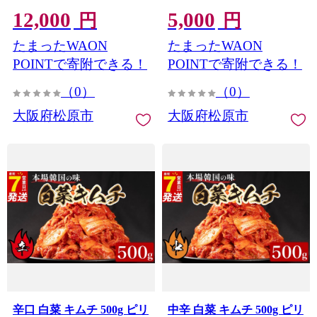
ズケーキ ホールケーキ デ
まみ 小分け 食べ切り 北海
12,000
5,000
ザート 洋菓子 おやつ お取
道 昆布 国産 煮干し りんご
円
円
り寄せ ギフト プレゼント
桃 果物 使用 漬け物 特製
たまったWAON
たまったWAON
誕生日 記念日 パーティー
新鮮 野菜 父の日 BBQ 焼
大阪府 松原市
肉 キムチ鍋 キムチチャー
POINTで寄附できる！
POINTで寄附できる！
ハン 大阪府 松原市 かわち
（0）
（0）
屋
大阪府松原市
大阪府松原市
辛口 白菜 キムチ 500g ピリ
中辛 白菜 キムチ 500g ピリ