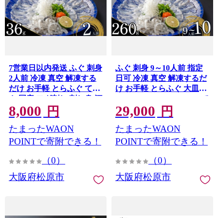
7営業日以内発送 ふぐ 刺身
ふぐ 刺身 9～10人前 指定
2人前 冷凍 真空 解凍する
日可 冷凍 真空 解凍するだ
だけ お手軽 とらふぐ てっ
け お手軽 とらふぐ 大皿
さ 国産 フグ刺し 刺し身 河
hugu fugu HUGU FUGU て
8,000
29,000
豚 高級 hugu HUGU fugu
っさ 国産 フグ刺し 刺し身
円
円
FUGU 鮮魚 魚 魚介
河豚 高級 鮮魚 魚 魚介 新
たまったWAON
たまったWAON
torafugu torahugu 新鮮 湯
鮮 家庭用 プレゼント 鍋 大
引き 家庭用 プレゼント 鍋
阪府 松原市 限定 下関 に並
POINTで寄附できる！
POINTで寄附できる！
大阪府 松原市 限定 下関 に
ぶ 玄品ふぐ ふるさと納税
（0）
（0）
並ぶ 玄品ふぐ ふるさと納
ふぐ 9人前 10人前 冬 旬
税ふぐ 2人前 冬 旬
大阪府松原市
大阪府松原市