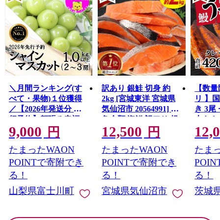
＼月間ランキング(す
訳あり 銀鮭 切身 約
【数量
べて・果物)１位獲得
2kg [宮城東洋 宮城県
リ 】
／【2026年発送分 先
気仙沼市 20564991] 鮭
き 3尾 
行予約】頬張る幸福
魚介類 海鮮 訳アリ 規
大きさ
9,000
12,500
12,
感 〜緑の宝石・ シ
格外 不揃い さけ サケ
レ・山
円
円
ャインマスカット 〜
鮭切身 シャケ 切り身
鰻 ふ
たまったWAON
たまったWAON
たまっ
１ｋｇ以上（２〜３
冷凍 家庭用 おかず 弁
な重 
房） フルーツ 山梨県
当 支援 サーモン 銀鮭
茨城 
POINTで寄附でき
POINTで寄附でき
POI
産 果物 くだもの シャ
切り身 魚 わけあり
と納税 冷
る！
る！
る！
イン マスカット ぶど
山梨県富士川町
宮城県気仙沼市
茨城
う ブドウ 葡萄 大粒 種
なし 先行予約 富士川
町 10000円 一万円