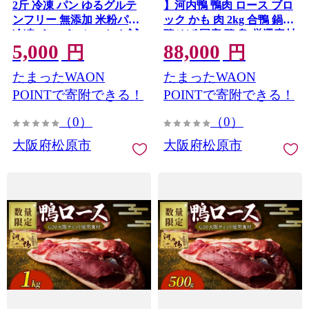
2斤 冷凍 パン ゆるグルテ
】河内鴨 鴨肉 ロース ブロ
ンフリー 無添加 米粉パン
ック かも 肉 2kg 合鴨 鍋
冷凍パン パンセット お試
鴨そば 国産 鴨 鳥 厳選素材
5,000
88,000
し食パン ヘルシー 朝食 お
ツムラ本店 大阪府 松原市
円
円
やつ 食パン 時間指定
たまったWAON
たまったWAON
POINTで寄附できる！
POINTで寄附できる！
（0）
（0）
大阪府松原市
大阪府松原市