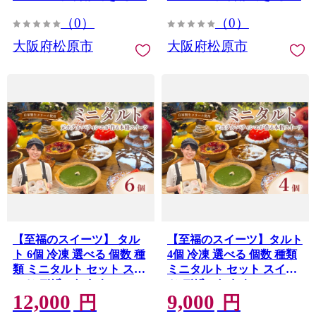
ト お取り寄せ 食べ比べ プ
ト お取り寄せ 食べ比べ プ
（0）
（0）
レゼント 大阪府 松原市
レゼント 大阪府 松原市
大阪府松原市
大阪府松原市
【至福のスイーツ】 タル
【至福のスイーツ】タルト
ト 6個 冷凍 選べる 個数 種
4個 冷凍 選べる 個数 種類
類 ミニタルト セット スイ
ミニタルト セット スイー
ーツ デザート おやつ
ツ デザート おやつ taruto
12,000
9,000
taruto チョコ TARUTO た
チョコ TARUTO たると
円
円
ると カスタード キャラメ
カスタード キャラメル シ