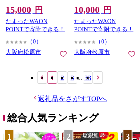
国産 りんご 林檎
国産 りんご 林檎 リンゴ
15,000
10,000
appurupai APPURUPAI リ
appurupai APPURUPAI ア
円
円
ンゴ アップル パイ お菓子
ップル パイ お菓子 洋菓子
たまったWAON
たまったWAON
洋菓子 焼菓子 デザート ス
焼菓子 デザート スイーツ
イーツ おやつ 常温 配送 冬
おやつ 常温 配送 冬季限定
POINTで寄附できる！
POINTで寄附できる！
季限定 限定 プレゼント ギ
限定 プレゼント ギフト お
（0）
（0）
フト お取り寄せ 手土産 贈
取り寄せ 手土産 贈答用 贈
答用 贈り物 大阪府 松原市
り物 大阪府 松原市
大阪府松原市
大阪府松原市
1
2
3
...
33
返礼品をさがすTOPへ
総合人気ランキング
1
2
3