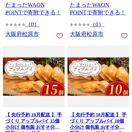
たまったWAON
たまったWAON
ル ショコラ 冷凍スイーツ
ョコラ 冷凍スイーツ 絶品
絶品スイーツ 洋菓子 ギフ
スイーツ 洋菓子 ギフト お
POINTで寄附できる！
POINTで寄附できる！
ト お取り寄せ 食べ比べ プ
取り寄せ 食べ比べ プレゼ
（0）
（0）
レゼント 大阪府 松原市
ント 大阪府 松原市
大阪府松原市
大阪府松原市
【 先行予約 10月配送 】 手
【 先行予約 10月配送 】 手
づくり アップルパイ 15個
づくり アップルパイ 10個
小分け 個包装 おすそ分け
小分け 個包装 おすそ分け