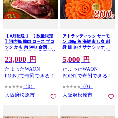
【 8月配送 】 【 数量限定
アトランティック サーモ
】河内鴨 鴨肉 ロース ブロ
ン 200g 魚 海鮮 刺し身 刺
ック かも 肉 500g 合鴨 鍋
身 鮭 さけ サケ シャケ お
鴨そば 国産 鴨 鳥 厳選素材
すすめ ふるさと 海鮮食品
23,000
5,000
ツムラ本店 大阪府 松原市
魚介類 魚介 ランキング 贈
円
円
答用 ギフト 新鮮 生食 サー
たまったWAON
たまったWAON
モン 発送時期 小分け ブロ
ック 鮮度抜群 柵 海鮮丼 冷
POINTで寄附できる！
POINTで寄附できる！
凍
（0）
（0）
大阪府松原市
大阪府松原市