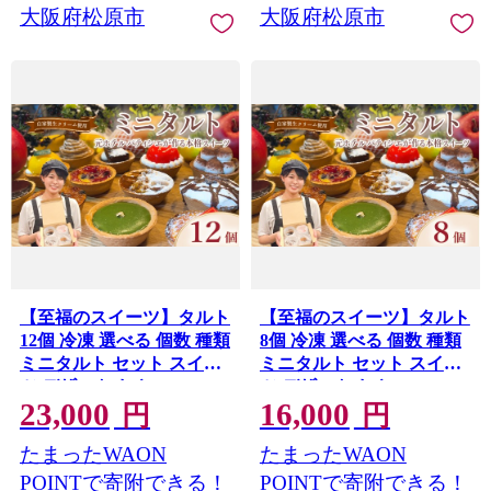
大阪府松原市
大阪府松原市
【至福のスイーツ】タルト
【至福のスイーツ】タルト
12個 冷凍 選べる 個数 種類
8個 冷凍 選べる 個数 種類
ミニタルト セット スイー
ミニタルト セット スイー
ツ デザート おやつ taruto
ツ デザート おやつ taruto
23,000
16,000
チョコ TARUTO たると
チョコ TARUTO たると
円
円
カスタード キャラメル 抹
カスタード キャラメル 抹
たまったWAON
たまったWAON
茶 ショコラ 冷凍スイーツ
茶 ショコラ 冷凍スイーツ
絶品スイーツ 洋菓子 ギフ
絶品スイーツ 洋菓子 ギフ
POINTで寄附できる！
POINTで寄附できる！