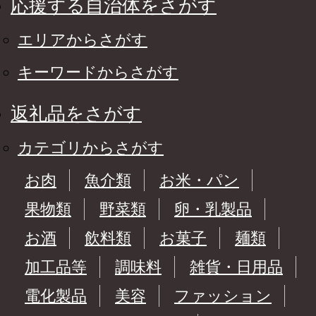
応援する自治体をさがす
エリアからさがす
キーワードからさがす
返礼品をさがす
カテゴリからさがす
お肉
魚介類
お米・パン
果物類
野菜類
卵・乳製品
お酒
飲料類
お菓子
麺類
加工品等
調味料
雑貨・日用品
電化製品
美容
ファッション