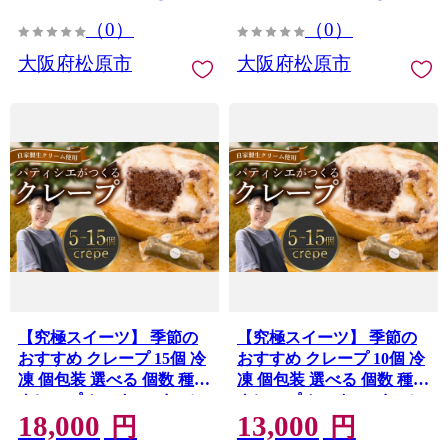
スタード キャラメル クリ
（0）
（0）
ーム ガトーショコラ アイ
スクレープ アイス 冷凍ス
大阪府松原市
大阪府松原市
イーツ 絶品スイーツ 洋菓
子 贈答 ギフト プレゼント
大阪府 松原市
【究極スイーツ】 季節の
【究極スイーツ】 季節の
おすすめ クレープ 15個 冷
おすすめ クレープ 10個 冷
凍 個包装 選べる 個数 種類
凍 個包装 選べる 個数 種類
クレープ セット スイーツ
クレープ セット スイーツ
18,000
13,000
デザート おやつ kure-pu
デザート おやつ kure-pu
円
円
チョコ マンゴー KURE-
チョコ マンゴー KURE-