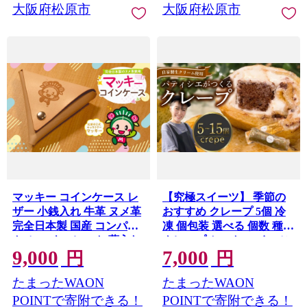
大阪府松原市
大阪府松原市
マッキー コインケース レ
【究極スイーツ】 季節の
ザー 小銭入れ 牛革 ヌメ革
おすすめ クレープ 5個 冷
完全日本製 国産 コンパク
凍 個包装 選べる 個数 種類
ト ミニ ウォレット 薬入れ
クレープ セット スイーツ
9,000
7,000
アクセサリー 入れ 贈答 お
デザート おやつ kure-pu
円
円
祝い 贈り物 ギフト プレゼ
チョコ マンゴー KURE-
たまったWAON
たまったWAON
ント 贈答品 贈答用 手土産
PU 抹茶 くれーぷ ブルー
大阪府 松原市
ベリー はちみつレモン カ
POINTで寄附できる！
POINTで寄附できる！