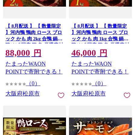
【 8月配送 】 【 数量限定
【 8月配送 】 【 数量限定
】河内鴨 鴨肉 ロース ブロ
】河内鴨 鴨肉 ロース ブロ
ック かも 肉 2kg 合鴨 鍋
ック かも 肉 1kg 合鴨 鍋
鴨そば 国産 鴨 鳥 厳選素材
鴨そば 国産 鴨 鳥 厳選素材
88,000
46,000
ツムラ本店 大阪府 松原市
ツムラ本店 大阪府 松原市
円
円
たまったWAON
たまったWAON
POINTで寄附できる！
POINTで寄附できる！
（0）
（0）
大阪府松原市
大阪府松原市