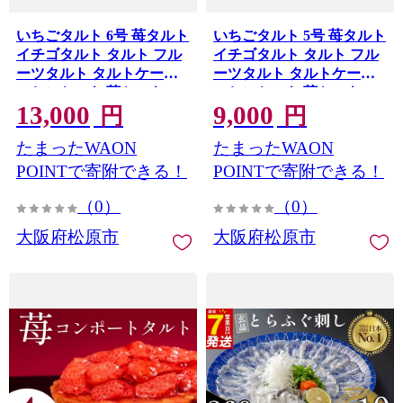
いちごタルト 6号 苺タルト
いちごタルト 5号 苺タルト
イチゴタルト タルト フル
イチゴタルト タルト フル
ーツタルト タルトケーキ
ーツタルト タルトケーキ
いちごケーキ 苺ケーキ ス
いちごケーキ 苺ケーキ ス
13,000
9,000
イーツ デザート 洋菓子 お
イーツ デザート 洋菓子 お
円
円
菓子 お取り寄せ 冷凍 ギフ
菓子 お取り寄せ 冷凍 ギフ
たまったWAON
たまったWAON
ト 贈り物 誕生日 記念日 父
ト 贈り物 誕生日 記念日 父
の日 母の日 クリスマス お
の日 母の日 クリスマス お
POINTで寄附できる！
POINTで寄附できる！
祝い パーティー 大阪府 松
祝い パーティー 大阪府 松
（0）
（0）
原市
原市
大阪府松原市
大阪府松原市