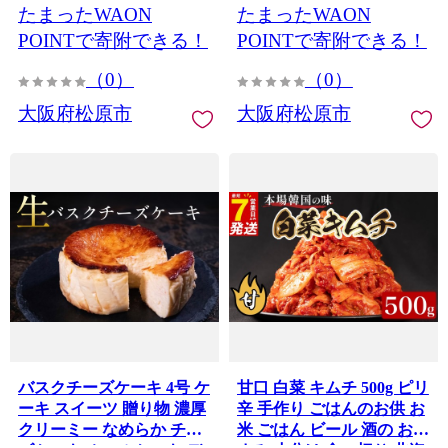
たまったWAON
たまったWAON
PU 抹茶 くれーぷ ブルー
PU 抹茶 くれーぷ ブルー
ベリー はちみつレモン カ
ベリー はちみつレモン カ
POINTで寄附できる！
POINTで寄附できる！
スタード キャラメル クリ
スタード キャラメル クリ
（0）
（0）
ーム ガトーショコラ アイ
ーム ガトーショコラ アイ
スクレープ アイス 冷凍ス
スクレープ アイス 冷凍ス
大阪府松原市
大阪府松原市
イーツ 絶品スイーツ 洋菓
イーツ 絶品スイーツ 洋菓
子 贈答 ギフト プレゼント
子 贈答 ギフト プレゼント
大阪府 松原市
大阪府 松原市
バスクチーズケーキ 4号 ケ
甘口 白菜 キムチ 500g ピリ
ーキ スイーツ 贈り物 濃厚
辛 手作り ごはんのお供 お
クリーミー なめらか チー
米 ごはん ビール 酒の おつ