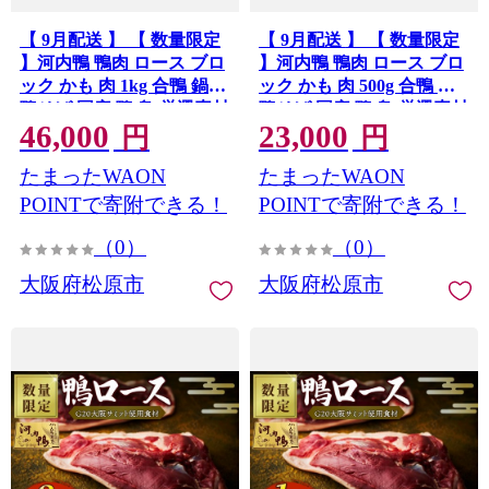
【 9月配送 】 【 数量限定
【 9月配送 】 【 数量限定
】河内鴨 鴨肉 ロース ブロ
】河内鴨 鴨肉 ロース ブロ
ック かも 肉 1kg 合鴨 鍋
ック かも 肉 500g 合鴨 鍋
鴨そば 国産 鴨 鳥 厳選素材
鴨そば 国産 鴨 鳥 厳選素材
46,000
23,000
ツムラ本店 大阪府 松原市
ツムラ本店 大阪府 松原市
円
円
たまったWAON
たまったWAON
POINTで寄附できる！
POINTで寄附できる！
（0）
（0）
大阪府松原市
大阪府松原市