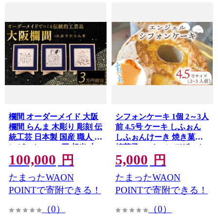
欄間 オーダーメイド 大阪
シフォンケーキ 1個 2～3人
欄間 らんま 木彫り 彫刻 伝
前 4.5号 ケーキ しふぉん
統工芸 日本製 国産 職人 プ
しふぉんけーき 焼き菓子
レゼント 30000円 相当 大
焼菓子 スイーツ デザート
100,000
5,000
阪府 松原市
sifonnke-ki sifoncake おや
円
円
つ 冷凍 ギフト 贈答用 手土
たまったWAON
たまったWAON
産 お取り寄せ プレゼント
洋菓子 ティータイム 誕生
POINTで寄附できる！
POINTで寄附できる！
日 大阪府 松原市
（0）
（0）