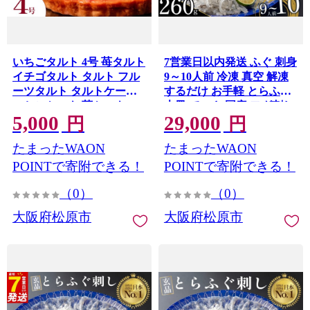
いちごタルト 4号 苺タルト
7営業日以内発送 ふぐ 刺身
イチゴタルト タルト フル
9～10人前 冷凍 真空 解凍
ーツタルト タルトケーキ
するだけ お手軽 とらふぐ
いちごケーキ 苺ケーキ ス
大皿 てっさ 国産 フグ刺し
5,000
29,000
イーツ デザート 洋菓子 お
刺し身 hugu HUGU fugu
円
円
菓子 お取り寄せ 冷凍 ギフ
FUGU 河豚 高級 鮮魚 魚
たまったWAON
たまったWAON
ト 贈り物 誕生日 記念日 父
魚介 新鮮 家庭用 プレゼン
の日 母の日 クリスマス お
ト 鍋 大阪府 松原市 限定
POINTで寄附できる！
POINTで寄附できる！
祝い パーティー 大阪府 松
下関 に並ぶ 玄品ふぐ ふる
（0）
（0）
原市
さと納税ふぐ 9人前 10人前
冬 旬
大阪府松原市
大阪府松原市