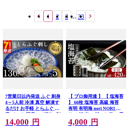
1
2
3
...
33
7営業日以内発送 ふぐ 刺身
【 プロ御用達 】 【 塩海苔
4～5人前 冷凍 真空 解凍す
】 60枚 塩海苔 高級 海苔
るだけ お手軽 とらふぐ 大
有明 有明海 nori NORI の
皿 てっさ 国産 フグ刺し 刺
り ご飯 米 ご飯のお供 一番
14,000
4,000
し身 hugu HUGU fugu
摘み shionori しおのり 塩
円
円
FUGU 河豚 高級 鮮魚 魚
のり SHIONORI しお海苔