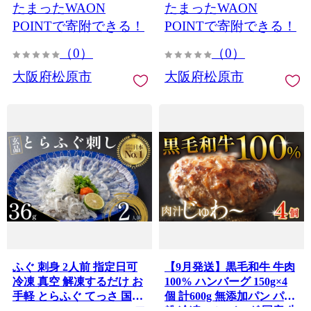
たまったWAON
たまったWAON
魚介 新鮮 torahugu
海苔 ランキング 人気 缶 国
torafugu 家庭用 プレゼン
産 家庭用 無添加 栄養 健康
POINTで寄附できる！
POINTで寄附できる！
ト 鍋 大阪府 松原市 限定
竹内海苔 たけうちのり 大
（0）
（0）
下関 に並ぶ 玄品ふぐ ふる
阪 松原
さと納税ふぐ 4人前 5人前
大阪府松原市
大阪府松原市
冬 旬
ふぐ 刺身 2人前 指定日可
【9月発送】黒毛和牛 牛肉
冷凍 真空 解凍するだけ お
100% ハンバーグ 150g×4
手軽 とらふぐ てっさ 国産
個 計600g 無添加パン パン
hugu fugu HUGU FUGU フ
粉 冷凍 ハンバーグ 国産 牛