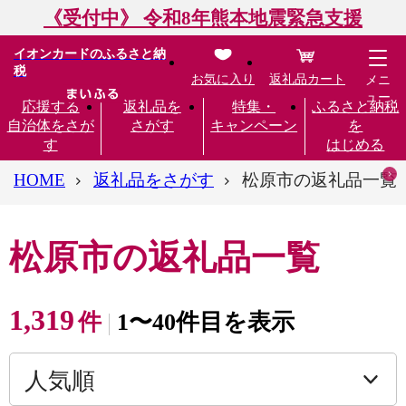
《受付中》 令和8年熊本地震緊急支援
イオンカードのふるさと納
税
お気に入り
返礼品カート
メニ
ュー
応援する
返礼品を
特集・
ふるさと納税
自治体をさが
さがす
キャンペーン
を
す
はじめる
HOME
返礼品をさがす
松原市の返礼品一覧
松原市の返礼品一覧
1,319
件
1〜40件目を表示