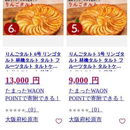
りんごタルト 6号 リンゴタ
りんごタルト 5号 リンゴタ
ルト 林檎タルト タルト フ
ルト 林檎タルト タルト フ
ルーツタルト タルトケー
ルーツタルト タルトケー
キ りんごケーキ 林檎ケー
キ りんごケーキ 林檎ケー
13,000
9,000
キ アップルパイ スイーツ
キ アップルパイ スイーツ
円
円
デザート 洋菓子 お菓子 お
デザート 洋菓子 お菓子 お
たまったWAON
たまったWAON
取り寄せ 冷凍 ギフト 贈り
取り寄せ 冷凍 ギフト 贈り
物 父の日 母の日 クリスマ
物 父の日 母の日 クリスマ
POINTで寄附できる！
POINTで寄附できる！
ス お祝い 大阪府 松原市
ス お祝い 大阪府 松原市
（0）
（0）
大阪府松原市
大阪府松原市