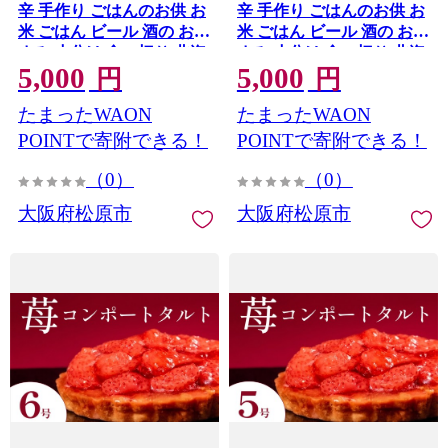
辛 手作り ごはんのお供 お
辛 手作り ごはんのお供 お
米 ごはん ビール 酒の おつ
米 ごはん ビール 酒の おつ
まみ 小分け 食べ切り 北海
まみ 小分け 食べ切り 北海
5,000
5,000
道 昆布 国産 煮干し りんご
道 昆布 国産 煮干し りんご
円
円
桃 果物 使用 漬け物 特製
桃 果物 使用 漬け物 特製
たまったWAON
たまったWAON
新鮮 野菜 父の日 BBQ 焼
新鮮 野菜 父の日 BBQ 焼
肉 キムチ鍋 キムチチャー
肉 キムチ鍋 キムチチャー
POINTで寄附できる！
POINTで寄附できる！
ハン 大阪府 松原市 かわち
ハン 大阪府 松原市 かわち
（0）
（0）
屋
屋
大阪府松原市
大阪府松原市