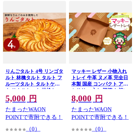
りんごタルト 4号 リンゴタ
マッキー レザー 小物入れ
ルト 林檎タルト タルト フ
トレイ 牛革 ヌメ革 完全日
ルーツタルト タルトケー
本製 国産 コンパクト アク
キ りんごケーキ 林檎ケー
セサリー 入れ 贈答 お祝い
5,000
8,000
キ アップルパイ スイーツ
贈り物 ギフト プレゼント
円
円
デザート 洋菓子 お菓子 お
贈答品 贈答用 手土産 大阪
たまったWAON
たまったWAON
取り寄せ 冷凍 ギフト 贈り
府 松原市
物 父の日 母の日 クリスマ
POINTで寄附できる！
POINTで寄附できる！
ス お祝い 大阪府 松原市
（0）
（0）