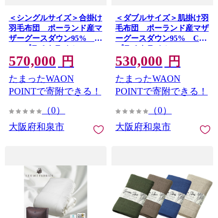
＜シングルサイズ＞合掛け
＜ダブルサイズ＞肌掛け羽
羽毛布団 ポーランド産マ
毛布団 ポーランド産マザ
ザーグースダウン95%
ーグースダウン95% CIL
CILプラチナラベル
プラチナラベル
570,000
530,000
【1396751】
【1502058】
円
円
たまったWAON
たまったWAON
POINTで寄附できる！
POINTで寄附できる！
（0）
（0）
大阪府和泉市
大阪府和泉市