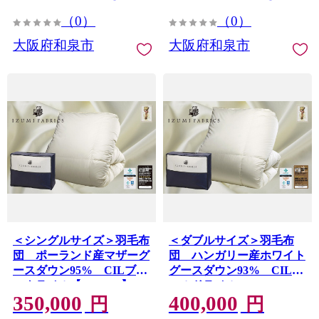
（0）
（0）
大阪府和泉市
大阪府和泉市
＜シングルサイズ＞羽毛布
＜ダブルサイズ＞羽毛布
団 ポーランド産マザーグ
団 ハンガリー産ホワイト
ースダウン95% CILブラ
グースダウン93% CILゴ
ックラベル【1501900】
ールドラベル
350,000
400,000
【1501716】
円
円