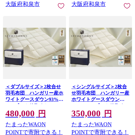
大阪府和泉市
大阪府和泉市
＜ダブルサイズ＞2枚合せ
＜シングルサイズ＞2枚合
羽毛布団 ハンガリー産ホ
せ羽毛布団 ハンガリー産
ワイトグースダウン93%
ホワイトグースダウン
CILゴールドラベル
93% CILゴールドラベ
480,000
350,000
【1501729】
ル 【1501701】
円
円
たまったWAON
たまったWAON
POINTで寄附できる！
POINTで寄附できる！