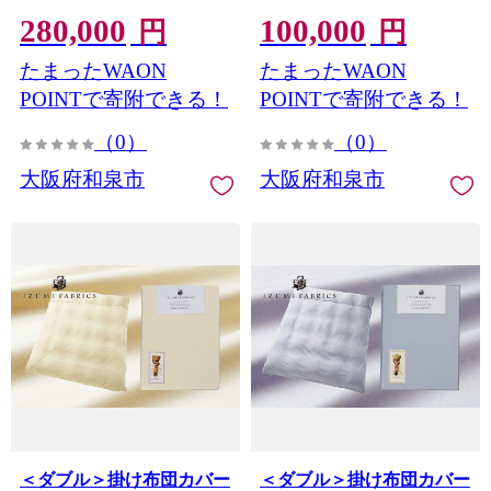
ールドラベル【1501664】
アカシミヤ 100% 繊維の宝
280,000
100,000
石 シングル セミダブル ダ
円
円
ブル クイーン キング 送料
たまったWAON
たまったWAON
無料 贈答 ギフト
【1504485】
POINTで寄附できる！
POINTで寄附できる！
（0）
（0）
大阪府和泉市
大阪府和泉市
＜ダブル＞掛け布団カバー
＜ダブル＞掛け布団カバー