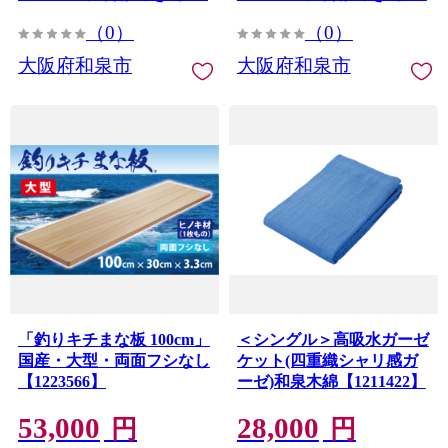
（0）
（0）
大阪府和泉市
大阪府和泉市
「釣りキチまな板 100cm」
＜シングル＞高吸水ガーゼ
国産・大型・両面フシなし
ケット(四重織シャリ感ガ
【1223566】
ーゼ)和泉木綿【1211422】
53,000
28,000
円
円