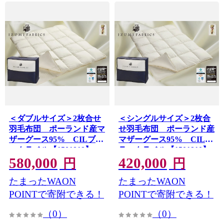
＜ダブルサイズ＞2枚合せ
＜シングルサイズ＞2枚合
羽毛布団 ポーランド産マ
せ羽毛布団 ポーランド産
ザーグース95% CILブラ
マザーグース95% CILブ
ックラベル【1501919】
ラックラベル【1501910】
580,000
420,000
円
円
たまったWAON
たまったWAON
POINTで寄附できる！
POINTで寄附できる！
（0）
（0）