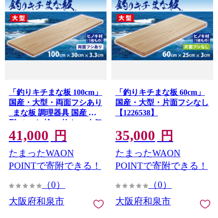
「釣りキチまな板 100cm」
「釣りキチまな板 60cm」
国産・大型・両面フシあり
国産・大型・片面フシなし
_まな板 調理器具 国産 大
【1226538】
型 ひのき 檜 一枚もの 人気
41,000
35,000
おすすめ 送料無料 贈答 ギ
円
円
フト【1226465】
たまったWAON
たまったWAON
POINTで寄附できる！
POINTで寄附できる！
（0）
（0）
大阪府和泉市
大阪府和泉市