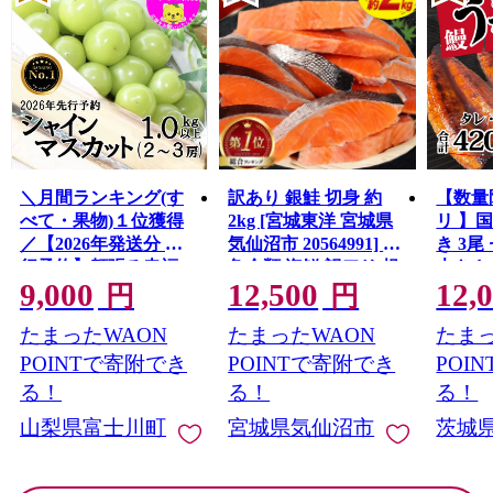
＼月間ランキング(す
訳あり 銀鮭 切身 約
【数量
べて・果物)１位獲得
2kg [宮城東洋 宮城県
リ 】
／【2026年発送分 先
気仙沼市 20564991] 鮭
き 3尾 
行予約】頬張る幸福
魚介類 海鮮 訳アリ 規
大きさ
9,000
12,500
12,
感 〜緑の宝石・ シ
格外 不揃い さけ サケ
レ・山
円
円
ャインマスカット 〜
鮭切身 シャケ 切り身
鰻 ふ
たまったWAON
たまったWAON
たまっ
１ｋｇ以上（２〜３
冷凍 家庭用 おかず 弁
な重 
房） フルーツ 山梨県
当 支援 サーモン 銀鮭
茨城 
POINTで寄附でき
POINTで寄附でき
POI
産 果物 くだもの シャ
切り身 魚 わけあり
と納税 冷
る！
る！
る！
イン マスカット ぶど
山梨県富士川町
宮城県気仙沼市
茨城
う ブドウ 葡萄 大粒 種
なし 先行予約 富士川
町 10000円 一万円