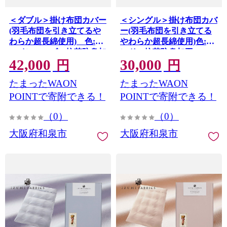
＜ダブル＞掛け布団カバー
＜シングル＞掛け布団カバ
(羽毛布団を引き立てるや
ー(羽毛布団を引き立てる
わらか超長綿使用) 色:シ
やわらか超長綿使用)色:サ
ャインローズ 抗菌防臭加
ンド 抗菌防臭加工
42,000
30,000
工【1210830】
【1210758】
円
円
たまったWAON
たまったWAON
POINTで寄附できる！
POINTで寄附できる！
（0）
（0）
大阪府和泉市
大阪府和泉市