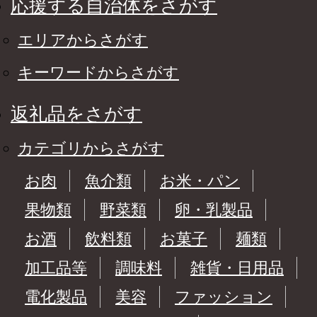
応援する自治体をさがす
エリアからさがす
キーワードからさがす
返礼品をさがす
カテゴリからさがす
お肉
魚介類
お米・パン
果物類
野菜類
卵・乳製品
お酒
飲料類
お菓子
麺類
加工品等
調味料
雑貨・日用品
電化製品
美容
ファッション