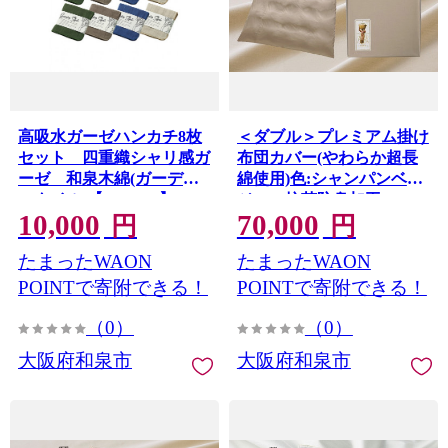
高吸水ガーゼハンカチ8枚
＜ダブル＞プレミアム掛け
セット 四重織シャリ感ガ
布団カバー(やわらか超長
ーゼ 和泉木綿(ガーデン
綿使用)色:シャンパンベー
スタイル)【1211398】
ジュ 抗菌防臭加工
10,000
70,000
【1210847】
円
円
たまったWAON
たまったWAON
POINTで寄附できる！
POINTで寄附できる！
（0）
（0）
大阪府和泉市
大阪府和泉市