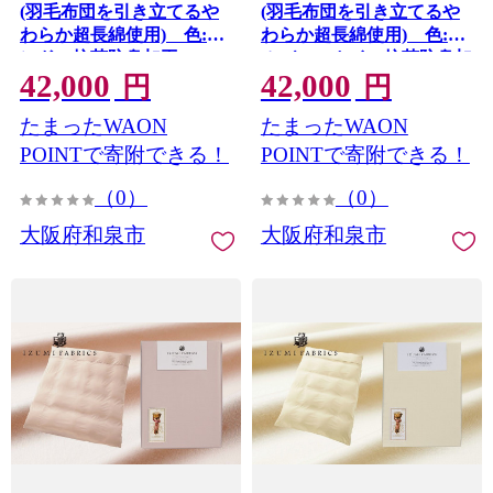
(羽毛布団を引き立てるや
(羽毛布団を引き立てるや
わらか超長綿使用) 色:サ
わらか超長綿使用) 色:シ
ンド 抗菌防臭加工
ルバースカイ 抗菌防臭加
42,000
42,000
【1210829】
工【1210831】
円
円
たまったWAON
たまったWAON
POINTで寄附できる！
POINTで寄附できる！
（0）
（0）
大阪府和泉市
大阪府和泉市