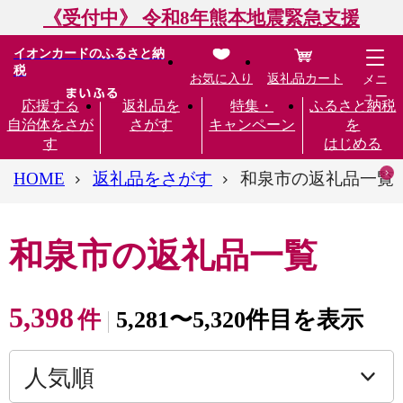
《受付中》 令和8年熊本地震緊急支援
イオンカードのふるさと納
税
お気に入り
返礼品カート
メニ
ュー
応援する
返礼品を
特集・
ふるさと納税
自治体をさが
さがす
キャンペーン
を
す
はじめる
HOME
返礼品をさがす
和泉市の返礼品一覧
和泉市の返礼品一覧
5,398
件
5,281〜5,320件目を表示