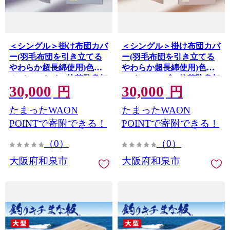
＜シングル＞掛け布団カバ
＜シングル＞掛け布団カバ
ー(羽毛布団を引き立てる
ー(羽毛布団を引き立てる
やわらか超長綿使用)色シ
やわらか超長綿使用)色シ
ルバースカイ 抗菌防臭加
ャインローズ 抗菌防臭加
30,000
30,000
工 _布団カバー カバー 寝
工 【1210762】
円
円
具 掛け布団カバー シング
たまったWAON
たまったWAON
ル 日本製 人気 おすすめ 送
料無料【1210764】
POINTで寄附できる！
POINTで寄附できる！
（0）
（0）
大阪府和泉市
大阪府和泉市