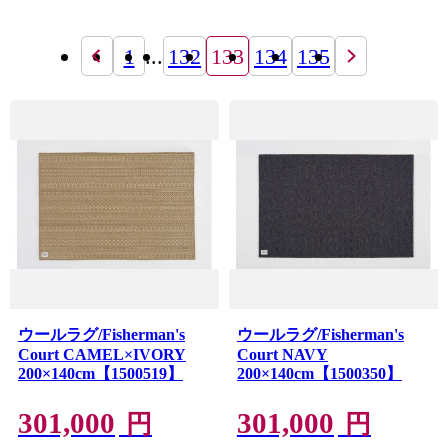
1
...
132
133
134
135
ウールラグ/Fisherman's
ウールラグ/Fisherman's
Court CAMEL×IVORY
Court NAVY
200×140cm【1500519】
200×140cm【1500350】
301,000
301,000
円
円