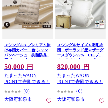
＜シングル＞プレミアム掛
＜シングルサイズ＞羽毛布
け布団カバー 色:シャン
団 ポーランド産マザーグ
パンベージュ 抗菌防臭加
ースダウン95% CILプラ
工【1210823】
チナラベル【1396777】
50,000
820,000
円
円
たまったWAON
たまったWAON
POINTで寄附できる！
POINTで寄附できる！
（0）
（0）
大阪府和泉市
大阪府和泉市