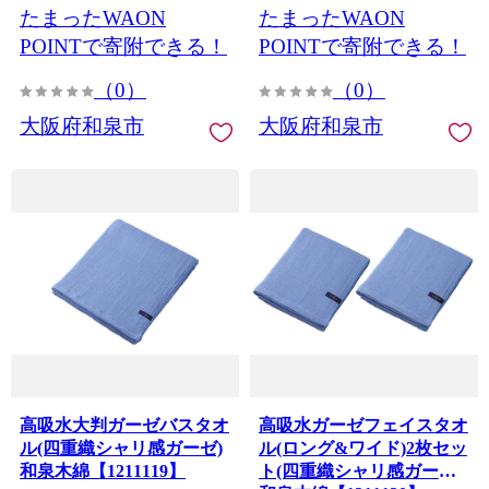
たまったWAON
たまったWAON
POINTで寄附できる！
POINTで寄附できる！
（0）
（0）
大阪府和泉市
大阪府和泉市
高吸水大判ガーゼバスタオ
高吸水ガーゼフェイスタオ
ル(四重織シャリ感ガーゼ)
ル(ロング&ワイド)2枚セッ
和泉木綿【1211119】
ト(四重織シャリ感ガーゼ)