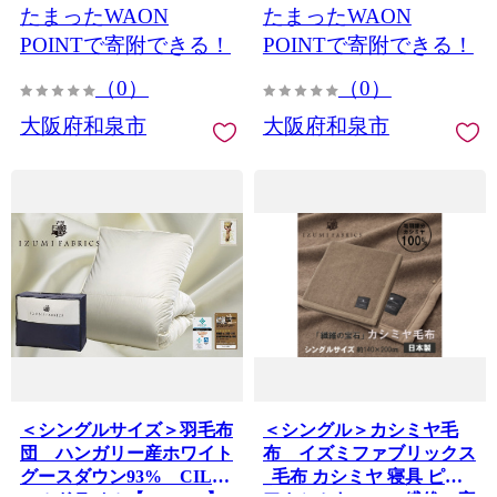
たまったWAON
たまったWAON
POINTで寄附できる！
POINTで寄附できる！
（0）
（0）
大阪府和泉市
大阪府和泉市
＜シングルサイズ＞羽毛布
＜シングル＞カシミヤ毛
団 ハンガリー産ホワイト
布 イズミファブリックス
グースダウン93% CILゴ
_毛布 カシミヤ 寝具 ピュ