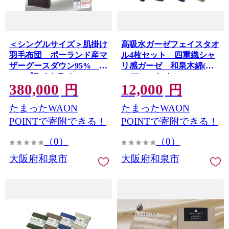
＜シングルサイズ＞肌掛け
高吸水ガーゼフェイスタオ
羽毛布団 ポーランド産マ
ル4枚セット 四重織シャ
ザーグースダウン95%
リ感ガーゼ 和泉木綿(ガ
CILプラチナラベル
ーデンスタイル)
380,000
12,000
【1396764】
【1211399】
円
円
たまったWAON
たまったWAON
POINTで寄附できる！
POINTで寄附できる！
（0）
（0）
大阪府和泉市
大阪府和泉市