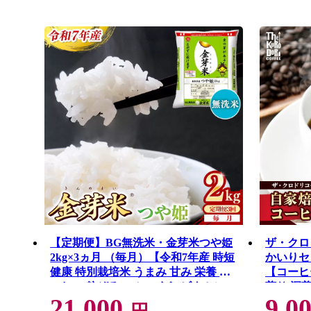
【定期便】BG無洗米・金芽米つや姫
ザ・クロ
2kg×3ヵ月 （毎月）【令和7年産 時短
かいりセッ
健康 特別栽培米 うまみ 甘み 栄養 お
【コーヒー
いしい 粒ぞろい ふっくら ビタミン
煎り 深
21,000
9,0
ミネラル 島根県 安来市】【価格改定
豆 オリ