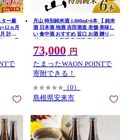
スター厳
月山 特別純米酒 1,800ml×6本 【 純米
×12ヵ月
酒 日本酒 地酒 吉田酒造 老舗 美味し
月 計
い 食中酒 おすすめ 旨口 お酒 贈り物
美味しい 安
ギフト ご自宅用 島根県 安来市】
73,000
安来市】
【73-YF-50】
円
NTで
たまったWAON POINTで
寄附できる！
（0）
島根県安来市