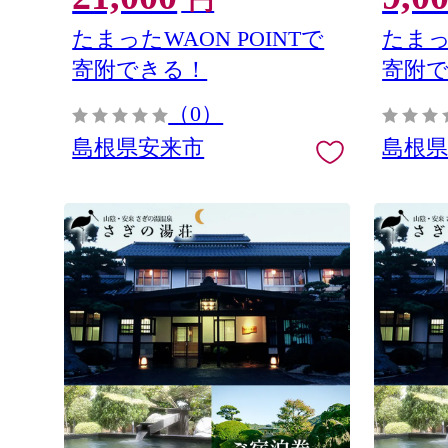
円
XA】【21-SS-62】
市 ザ・ク
02】
たまったWAON POINTで
たまっ
寄附できる！
寄附
（0）
島根県安来市
島根