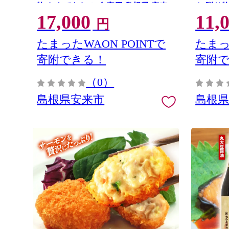
物 おもてなし ご自宅用 島根県 安来
ト 贈り
17,000
11,
市】【価格変更】【17-YA-07】
県 安来市
円
06】
たまったWAON POINTで
たまっ
寄附できる！
寄附
（0）
島根県安来市
島根