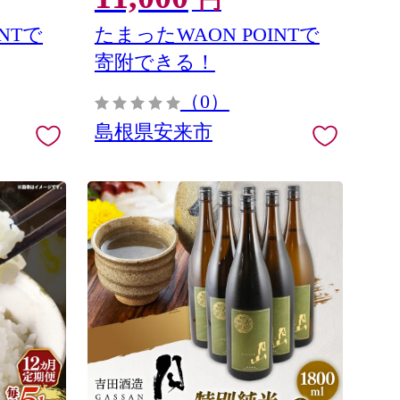
円
 とろとろ
ずわいがに ズワイガニ 生乳 とろとろ
-SF-
おいしい 島根県 安来市】【11-SF-
NTで
たまったWAON POINTで
25】
寄附できる！
（0）
島根県安来市