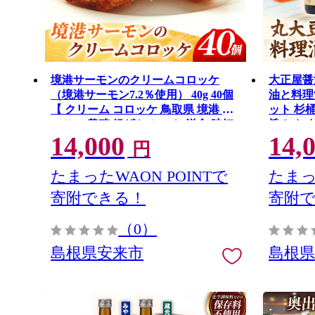
境港サーモンのクリームコロッケ
大正屋醤
（境港サーモン7.2％使用） 40g 40個
油と料理
【 クリーム コロッケ 鳥取県 境港 サ
ット 杉
ーモン 養殖 銀ザケ シャケ 洋食 時短
旨み お
14,000
14,
おかず 惣菜 おべんとう 弁当 簡単 冷
ト 料理 
円
凍 贅沢 おもてなし パーティー 贈答
ト 贈り物
用 ギフト ご自宅用 島根県 安来市】
55】
たまったWAON POINTで
たまっ
【14-SF-24】
寄附できる！
寄附
（0）
島根県安来市
島根