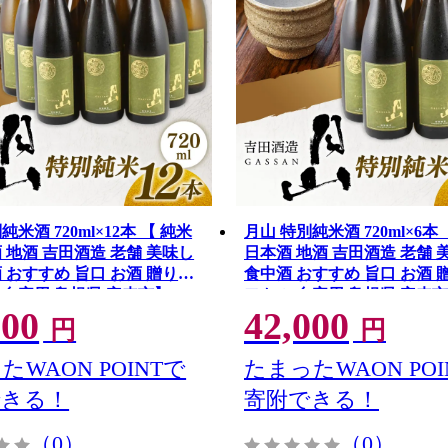
純米酒 720ml×12本 【 純米
月山 特別純米酒 720ml×6本
 地酒 吉田酒造 老舗 美味し
日本酒 地酒 吉田酒造 老舗 
 おすすめ 旨口 お酒 贈り物
食中酒 おすすめ 旨口 お酒 
ご自宅用 島根県 安来市】
フト ご自宅用 島根県 安来市
000
42,000
-48】
YF-47】
円
円
たWAON POINTで
たまったWAON POI
できる！
寄附できる！
（0）
（0）