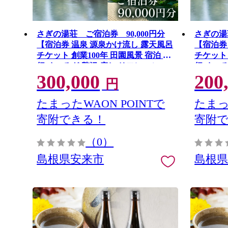
さぎの湯荘 ご宿泊券 90,000円分
さぎの湯
【宿泊券 温泉 源泉かけ流し 露天風呂
【宿泊券
チケット 創業100年 田園風景 宿泊 旅
チケット 
行 くつろぎ 贅沢 癒し リフレッシュ
行 くつ
300,000
200
ご褒美 ギフト 自分用 島根県 安来市
ご褒美 
円
】【300-SY-06】
】【200-
たまったWAON POINTで
たまっ
寄附できる！
寄附
（0）
島根県安来市
島根