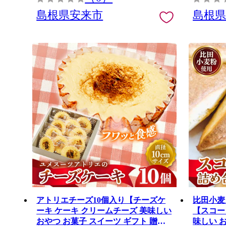
島根県安来市
島根
アトリエチーズ10個入り【チーズケ
比田小麦
ーキ ケーキ クリームチーズ 美味しい
【スコー
おやつ お菓子 スイーツ ギフト 贈り
味しい 