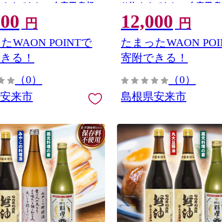
物 おもてなし ご自宅用 島根
り物 おもてなし ご自宅用 島
000
12,000
】【価格変更】【11-YA-
来市】【12-YA-05】
円
円
たWAON POINTで
たまったWAON POI
できる！
寄附できる！
（0）
（0）
県安来市
島根県安来市