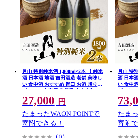
月山 特別純米酒 1,800ml×2本 【 純米
月山 特別
酒 日本酒 地酒 吉田酒造 老舗 美味し
酒 日本酒
い 食中酒 おすすめ 旨口 お酒 贈り物
い 食中酒
ギフト ご自宅用 島根県 安来市】
ギフト 
27,000
73,
【27-YF-49】
【73-YF
円
たまったWAON POINTで
たまっ
寄附できる！
寄附
（0）