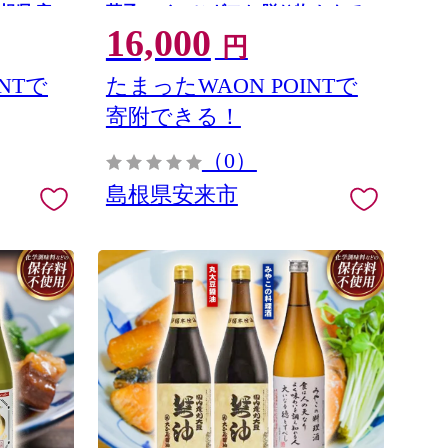
根県 安
菓子 スイーツ ギフト 贈り物 おもて
16,000
なし ご自宅用 島根県 安来市】【価格
円
変更】【16-YA-04】
NTで
たまったWAON POINTで
寄附できる！
（0）
島根県安来市