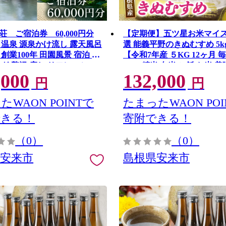
荘 ご宿泊券 60,000円分
【定期便】五ツ星お米マイ
 温泉 源泉かけ流し 露天風呂
選 能義平野のきぬむすめ 5kg
創業100年 田園風景 宿泊 旅
【令和7年産 ５KG 12ヶ月 毎
ろぎ 贅沢 癒し リフレッシュ
60kg 精米 白米 ご飯 お米 
,000
132,000
ギフト 自分用 島根県 安来市
心 安全 沼田米穀店 島根県 
円
円
SY-05】
【132-NB-08】
たWAON POINTで
たまったWAON POI
できる！
寄附できる！
（0）
（0）
県安来市
島根県安来市