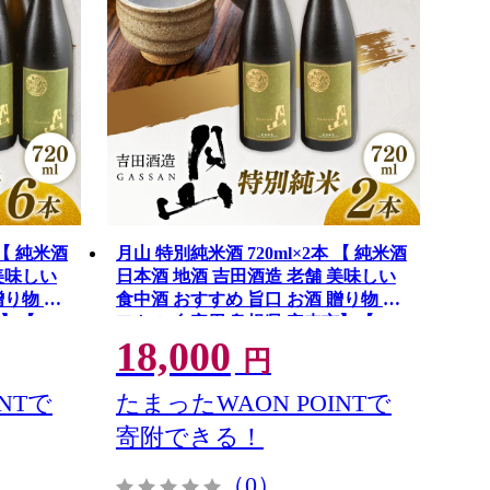
 【 純米酒
月山 特別純米酒 720ml×2本 【 純米酒
美味しい
日本酒 地酒 吉田酒造 老舗 美味しい
贈り物 ギ
食中酒 おすすめ 旨口 お酒 贈り物 ギ
】【42-
フト ご自宅用 島根県 安来市】【18-
18,000
YF-46】
円
NTで
たまったWAON POINTで
寄附できる！
（0）