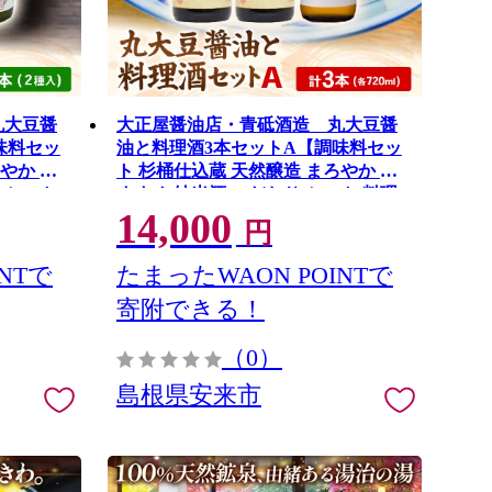
丸大豆醤
大正屋醤油店・青砥酒造 丸大豆醤
味料セッ
油と料理酒3本セットA【調味料セッ
やか 旨
ト 杉桶仕込蔵 天然醸造 まろやか お
 セット
すすめ 純米酒 こだわり セット 料理
14,000
 ギフト
キッチン 調味料 地元産 ギフト 贈り
円
C-54】
物 島根県 安来市】【14-FC-53】
NTで
たまったWAON POINTで
寄附できる！
（0）
島根県安来市