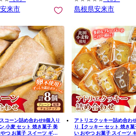
県安来市
島根県安来市
スコーン詰め合わせ8個入り
アトリエクッキー詰め合わせ
ン 小麦 セット 焼き菓子 美
り【クッキー セット 焼き菓
おやつ お菓子 スイーツ ギフ
い おやつ お菓子 スイーツ 