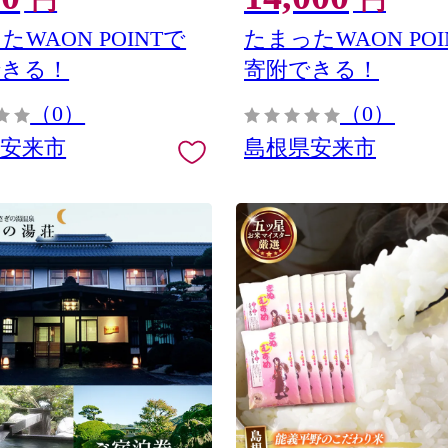
円
円
ロドリコーヒー】【09-TK-
ずわいがに ズワイガニ 生乳
おいしい 島根県 安来市】【14
たWAON POINTで
たまったWAON POI
26】
できる！
寄附できる！
（0）
（0）
県安来市
島根県安来市