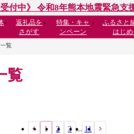
受付中》 令和8年熊本地震緊急支
体
返礼品を
特集・
キャ
ふるさと
さがす
ンペーン
はじめ
品一覧
一覧
1
2
3
...
11