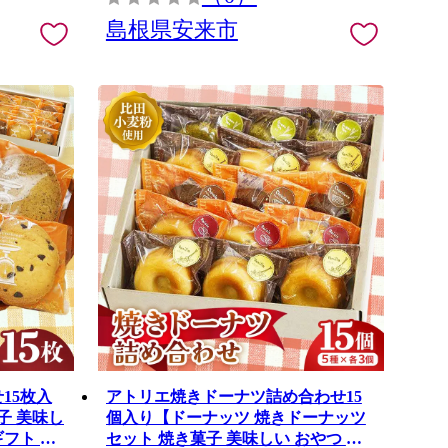
島根県安来市
15枚入
アトリエ焼きドーナツ詰め合わせ15
子 美味し
個入り【ドーナッツ 焼きドーナッツ
ギフト 贈
セット 焼き菓子 美味しい おやつ お