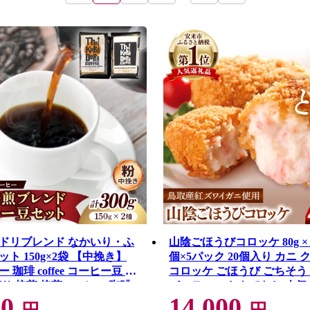
ドリブレンド なかいり・ふ
山陰ごほうびコロッケ 80g × 2
ト 150g×2袋 【中挽き】
個×5パック 20個入り カニ 
 珈琲 coffee コーヒー豆 中
コロッケ ごほうび ごちそう
煎り 焙煎 焙煎コーヒー 珈琲
パーティー おもてなし 人気 
00
14,000
ジナル ブレンド 島根県 安来
短 タイムパフォーマンス 小