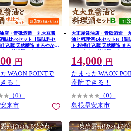
油店・青砥酒造 丸大豆醤
大正屋醤油店・青砥酒造 
酒味比べセット【調味料セ
油と料理酒3本セットB【調
桶仕込蔵 天然醸造 まろやか
ト 杉桶仕込蔵 天然醸造 まろ
すすめ 純米酒 こだわり セッ
み おすすめ 純米酒 こだわり
000
14,000
キッチン 調味料 地元産 ギフ
料理 キッチン 調味料 地元産
円
円
 島根県 安来市】【14-FC-
贈り物 島根県 安来市】【14-F
たWAON POINTで
たまったWAON POI
できる！
寄附できる！
（0）
（0）
県安来市
島根県安来市