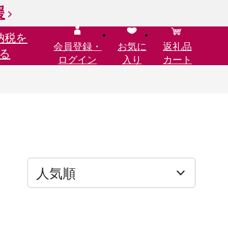
援
納税を
会員登録・
お気に
返礼品
る
ログイン
入り
カート