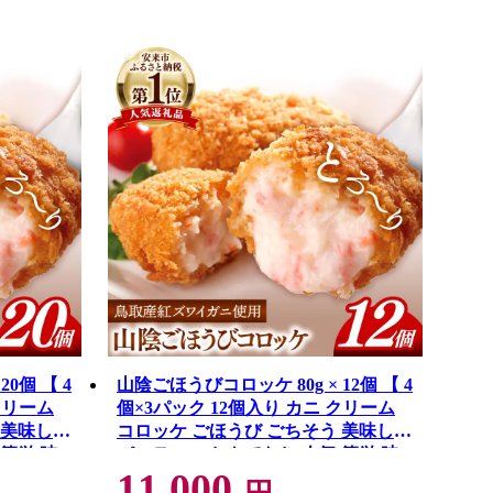
0個 【 4
山陰ごほうびコロッケ 80g × 12個 【 4
クリーム
個×3パック 12個入り カニ クリーム
 美味しい
コロッケ ごほうび ごちそう 美味しい
簡単 時
パーティー おもてなし 人気 簡単 時
11,000
分け べに
短 タイムパフォーマンス 小分け べに