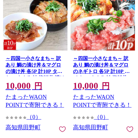
～四国一小さなまち～ 訳
～四国一小さなまち～ 訳
あり 鯛の漬け丼＆マグロ
あり 鯛の漬け丼＆マグロ
の漬け丼 各5P 計10P タイ
のネギトロ 各5P 計10P タ
たい まぐろ 鮪 海鮮丼 漬け
イ たい まぐろ 鮪 海鮮丼
10,000
10,000
丼 魚 魚介 海鮮丼 海鮮 惣
ねぎとろ まぐろたたき 粗
円
円
菜 おかず 真空パック 個包
挽き ねぎとろ丼 ネギトロ
たまったWAON
たまったWAON
装 小分け 訳アリ
丼 魚介 惣菜 おかず 訳アリ
POINTで寄附できる！
POINTで寄附できる！
（0）
（0）
高知県田野町
高知県田野町