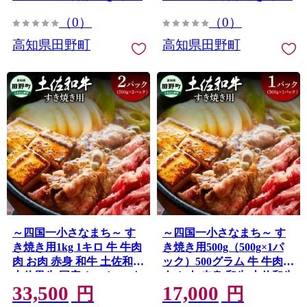
（0）
（0）
高知県田野町
高知県田野町
～四国一小さなまち～ す
～四国一小さなまち～ す
き焼き用1kg 1キロ 牛 牛肉
き焼き用500g（500g×1パ
肉 お肉 赤身 和牛 土佐和牛
ック）500グラム 牛 牛肉
土佐黒牛 国産 おいしい す
肉 お肉 赤身 和牛 土佐和牛
33,500
17,000
きやき スライス お取り寄
土佐黒牛 国産 おいしい す
円
円
せ
きやき スライス お取り寄