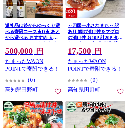
返礼品は後からゆっくり選
～四国一小さなまち～ 訳
べる寄附コース★D★ あと
あり 鯛の漬け丼＆マグロ
から選べる おすすめ 人気
の漬け丼 各10P 計20P タイ
カツオ カツオのたたき う
たい まぐろ 鮪 海鮮丼 漬け
500,000
17,500
なぎ 鰻 肉 酒 塩 魚 魚介 カ
丼 魚 魚介 海鮮丼 海鮮 惣
円
円
タログ 500000円
菜 おかず 真空パック 個包
たまったWAON
たまったWAON
装 小分け 訳アリ
POINTで寄附できる！
POINTで寄附できる！
（0）
（0）
高知県田野町
高知県田野町