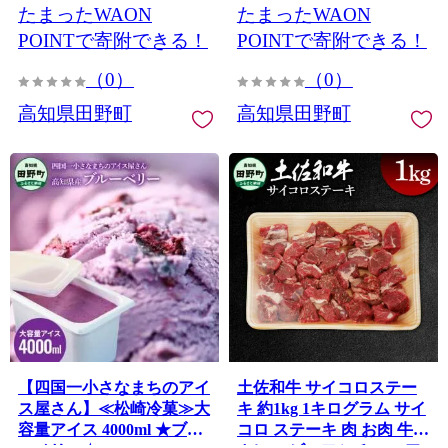
たまったWAON
たまったWAON
わけあり 規格外 傷 訳アリ
わけあり 規格外 傷 訳アリ
POINTで寄附できる！
POINTで寄附できる！
（0）
（0）
高知県田野町
高知県田野町
【四国一小さなまちのアイ
土佐和牛 サイコロステー
ス屋さん】≪松崎冷菓≫大
キ 約1kg 1キログラム サイ
容量アイス 4000ml ★ブル
コロ ステーキ 肉 お肉 牛肉