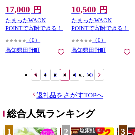
土佐黒牛 国産 おいしい 炒
肉 お肉 赤身 和牛 土佐和牛
17,000
10,500
め物 煮物 牛丼 肉じゃが お
土佐黒牛 国産 おいしい 炒
円
円
取り寄せ
め物 煮物 牛丼 肉じゃが お
たまったWAON
たまったWAON
取り寄せ
POINTで寄附できる！
POINTで寄附できる！
（0）
（0）
高知県田野町
高知県田野町
1
2
3
4
...
10
返礼品をさがすTOPへ
総合人気ランキング
1
2
3