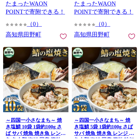
たまったWAON
たまったWAON
理 万能 調味料
理 万能 調味料
POINTで寄附できる！
POINTで寄附できる！
（0）
（0）
高知県田野町
高知県田野町
～四国一小さなまち～ 焼
～四国一小さなまち～ 焼
き塩鯖 10袋 1袋約100g さ
き塩鯖 5袋 1袋約100g さば
ば サバ 焼魚 焼き魚 レンジ
サバ 焼魚 焼き魚 レンジ 魚
魚 魚介類 海鮮 国産 簡単
魚介類 海鮮 国産 簡単 時短