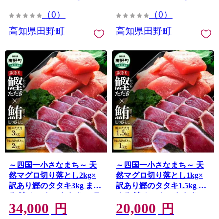
しい 惣菜 おすすめ 加工品
しい 惣菜 おすすめ 加工品
（0）
（0）
魚屋 高知 田野町
魚屋 高知 田野町
高知県田野町
高知県田野町
～四国一小さなまち～ 天
～四国一小さなまち～ 天
然マグロ切り落とし2kg×
然マグロ切り落とし1kg×
訳あり鰹のタタキ3kg まぐ
訳あり鰹のタタキ1.5kg ま
ろ 鮪 かつおのたたき スラ
ぐろ 鮪 かつおのたたき ス
34,000
20,000
イス 刺身 刺し身 さしみ 魚
ライス 刺身 刺し身 さしみ
円
円
介 海鮮 惣菜 赤身 藁焼き
魚介 海鮮 惣菜 赤身 藁焼き