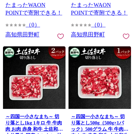
たまったWAON
たまったWAON
せ
POINTで寄附できる！
POINTで寄附できる！
（0）
（0）
高知県田野町
高知県田野町
～四国一小さなまち～ 切
～四国一小さなまち～ 切
り落とし1kg 1キロ 牛 牛肉
り落とし500g（500g×1パ
肉 お肉 赤身 和牛 土佐和牛
ック）500グラム 牛 牛肉