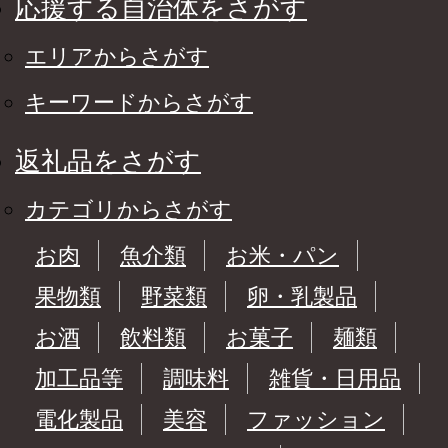
応援する自治体をさがす
エリアからさがす
キーワードからさがす
返礼品をさがす
カテゴリからさがす
お肉
魚介類
お米・パン
果物類
野菜類
卵・乳製品
お酒
飲料類
お菓子
麺類
加工品等
調味料
雑貨・日用品
電化製品
美容
ファッション