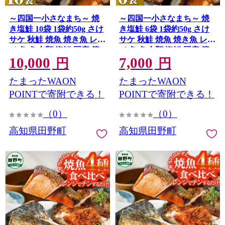
～四国一小さなまち～ 焼
～四国一小さなまち～ 焼
き塩鮭 10袋 1袋約50g さけ
き塩鮭 6袋 1袋約50g さけ
サケ 秋鮭 焼魚 焼き魚 レン
サケ 秋鮭 焼魚 焼き魚 レン
ジ 魚 魚介類 海鮮 国産 簡
ジ 魚 魚介類 海鮮 国産 簡
10,000
7,000
単 時短 おかず おつまみ 和
単 時短 おかず おつまみ 和
円
円
食 惣菜 食品 お取り寄せ ご
食 惣菜 食品 お取り寄せ ご
たまったWAON
たまったWAON
はんのお供 お酒のあて
はんのお供 お酒のあて
POINTで寄附できる！
POINTで寄附できる！
（0）
（0）
高知県田野町
高知県田野町