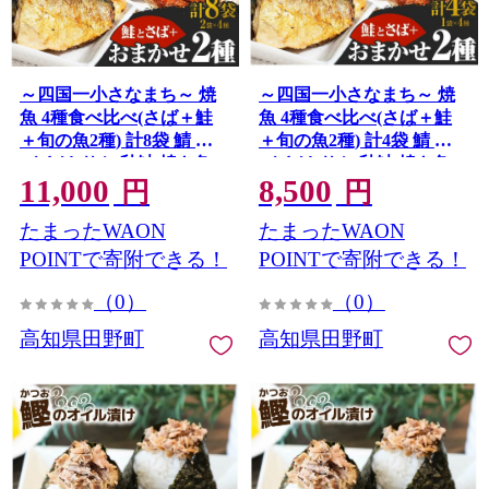
～四国一小さなまち～ 焼
～四国一小さなまち～ 焼
魚 4種食べ比べ(さば＋鮭
魚 4種食べ比べ(さば＋鮭
＋旬の魚2種) 計8袋 鯖 サ
＋旬の魚2種) 計4袋 鯖 サ
バ さけ サケ 秋鮭 焼き魚
バ さけ サケ 秋鮭 焼き魚
11,000
8,500
レンジ 魚 魚介類 海鮮 国産
レンジ 魚 魚介類 海鮮 国産
円
円
簡単 時短 おかず おつまみ
簡単 時短 おかず おつまみ
たまったWAON
たまったWAON
和食 惣菜 食品 お取り寄せ
和食 惣菜 食品 お取り寄せ
POINTで寄附できる！
POINTで寄附できる！
（0）
（0）
高知県田野町
高知県田野町