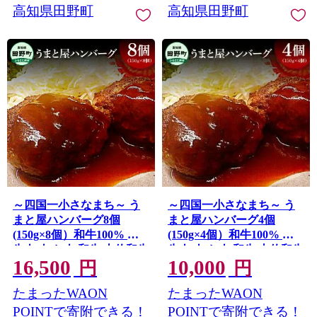
高知県田野町
高知県田野町
～四国一小さなまち～ う
～四国一小さなまち～ う
まと屋ハンバーグ8個
まと屋ハンバーグ4個
(150g×8個）和牛100% 牛
(150g×4個）和牛100% 牛
牛肉 肉 お肉 和牛 土佐和牛
牛肉 肉 お肉 和牛 土佐和牛
16,500
10,000
土佐黒牛 おかず 惣菜 ジュ
土佐黒牛 おかず 惣菜 ジュ
円
円
ーシー おいしい 国産 真空
ーシー おいしい 国産 真空
たまったWAON
たまったWAON
パック お取り寄せ
パック お取り寄せ
POINTで寄附できる！
POINTで寄附できる！