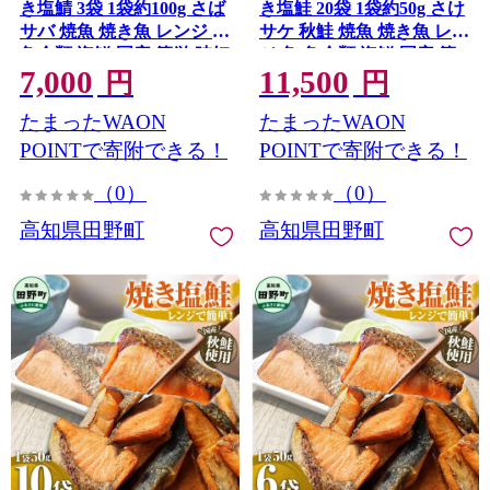
き塩鯖 3袋 1袋約100g さば
き塩鮭 20袋 1袋約50g さけ
サバ 焼魚 焼き魚 レンジ 魚
サケ 秋鮭 焼魚 焼き魚 レン
魚介類 海鮮 国産 簡単 時短
ジ 魚 魚介類 海鮮 国産 簡
7,000
11,500
おかず おつまみ 和食 惣菜
単 時短 おかず おつまみ 和
円
円
食品 お取り寄せ ごはんの
食 惣菜 食品 お取り寄せ ご
たまったWAON
たまったWAON
お供 お酒のあて
はんのお供 お酒のあて
POINTで寄附できる！
POINTで寄附できる！
（0）
（0）
高知県田野町
高知県田野町