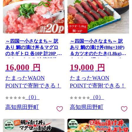
～四国一小さなまち～ 訳
～四国一小さなまち～ 訳
あり 鯛の漬け丼＆マグロ
あり 鯛の漬け丼(80g×10P)
のネギトロ 各10P 計20P タ
＆カツオのたたき(1.8kg)
イ たい まぐろ 鮪 海鮮丼
タイ たい 鰹 かつお 1.8キ
16,000
19,000
ねぎとろ まぐろたたき 粗
ロ 海鮮 海鮮丼 どんぶり タ
円
円
挽き ねぎとろ丼 ネギトロ
タキ 刺身 魚介 魚 惣菜 お
たまったWAON
たまったWAON
丼 魚介 惣菜 おかず 訳アリ
かず 新鮮 訳アリ
POINTで寄附できる！
POINTで寄附できる！
（0）
（0）
高知県田野町
高知県田野町