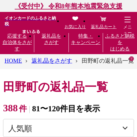
《受付中》 令和8年熊本地震緊急支援
イオンカードのふるさと納
税
お気に入り
返礼品カート
メニ
ュー
応援する
返礼品を
特集・
ふるさと納税
自治体をさが
さがす
キャンペーン
を
す
はじめる
HOME
返礼品をさがす
田野町の返礼品一覧
田野町の返礼品一覧
388
件
81〜120件目を表示