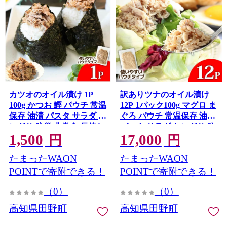
カツオのオイル漬け 1P
訳ありツナのオイル漬け
100g かつお 鰹 パウチ 常温
12P 1パック100g マグロ ま
保存 油漬 パスタ サラダ お
ぐろ パウチ 常温保存 油漬
にぎり 防災 非常食 長持ち
パスタ サラダ おにぎり 防
1,500
17,000
備蓄 キャンプ アウトドア
災 非常食 長持ち 備蓄 キャ
円
円
ふるさと納税 加工品 高知
ンプ アウトドア わけあり
たまったWAON
たまったWAON
田野町
ふるさと納税 加工品 高知
田野町
POINTで寄附できる！
POINTで寄附できる！
（0）
（0）
高知県田野町
高知県田野町