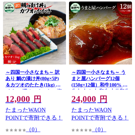
～四国一小さなまち～ 訳
～四国一小さなまち～ う
あり 鯛の漬け丼(80g×5P)
まと屋ハンバーグ12個
＆カツオのたたき(1kg) タ
(150g×12個）和牛100% 牛
イ たい 鰹 かつお 1キロ 海
牛肉 肉 お肉 和牛 土佐和牛
12,000
24,000
鮮 海鮮丼 どんぶり タタキ
土佐黒牛 おかず 惣菜 ジュ
円
円
刺身 魚介 魚 惣菜 おかず
ーシー おいしい 国産 真空
たまったWAON
たまったWAON
本場 新鮮 訳アリ
パック お取り寄せ
POINTで寄附できる！
POINTで寄附できる！
（0）
（0）