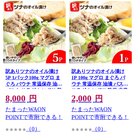
訳ありツナのオイル漬け
訳ありツナのオイル漬け
5P 1パック100g マグロ ま
1P 100g マグロ まぐろ パ
ぐろ パウチ 常温保存 油漬
ウチ 常温保存 油漬 パスタ
パスタ サラダ おにぎり 防
サラダ おにぎり 防災 非常
8,000
2,000
災 非常食 長持ち 備蓄 キャ
食 長持ち 備蓄 キャンプ ア
円
円
ンプ アウトドア わけあり
ウトドア わけあり ふるさ
たまったWAON
たまったWAON
ふるさと納税 加工品 高知
と納税 加工品 高知 田野町
田野町
POINTで寄附できる！
POINTで寄附できる！
（0）
（0）