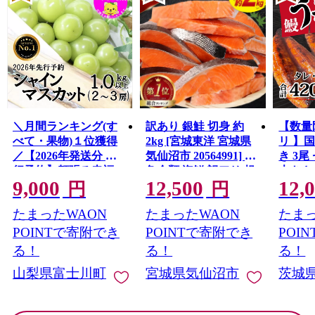
＼月間ランキング(す
訳あり 銀鮭 切身 約
【数量
べて・果物)１位獲得
2kg [宮城東洋 宮城県
リ 】
／【2026年発送分 先
気仙沼市 20564991] 鮭
き 3尾 
行予約】頬張る幸福
魚介類 海鮮 訳アリ 規
大きさ
9,000
12,500
12,
感 〜緑の宝石・ シ
格外 不揃い さけ サケ
レ・山
円
円
ャインマスカット 〜
鮭切身 シャケ 切り身
鰻 ふ
たまったWAON
たまったWAON
たまっ
１ｋｇ以上（２〜３
冷凍 家庭用 おかず 弁
な重 
房） フルーツ 山梨県
当 支援 サーモン 銀鮭
茨城 
POINTで寄附でき
POINTで寄附でき
POI
産 果物 くだもの シャ
切り身 魚 わけあり
と納税 冷
る！
る！
る！
イン マスカット ぶど
山梨県富士川町
宮城県気仙沼市
茨城
う ブドウ 葡萄 大粒 種
なし 先行予約 富士川
町 10000円 一万円