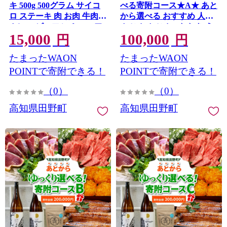
キ 500g 500グラム サイコ
べる寄附コース★A★ あと
ロ ステーキ 肉 お肉 牛肉
から選べる おすすめ 人気
カレー ビーフシチュー ア
カツオ カツオのたたき う
15,000
100,000
レンジ 丼 黒毛和種 煮込み
なぎ 鰻 肉 酒 塩 魚 魚介 カ
円
円
やわらかい 赤身 ジューシ
タログ 100000円
たまったWAON
たまったWAON
ー 上品 旨味 高知県産
POINTで寄附できる！
POINTで寄附できる！
（0）
（0）
高知県田野町
高知県田野町