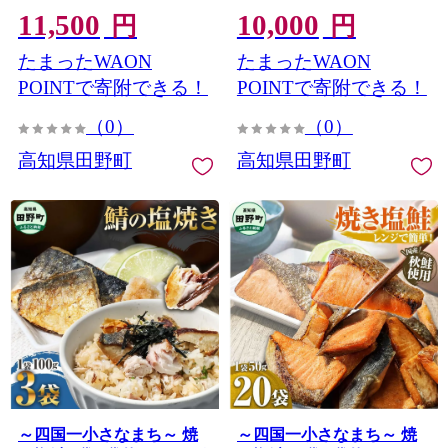
11,500
10,000
時短 おかず おつまみ 和食
おかず おつまみ 和食 惣菜
円
円
惣菜 食品 お取り寄せ ごは
食品 お取り寄せ ごはんの
たまったWAON
たまったWAON
んのお供 お酒のあて
お供 お酒のあて
POINTで寄附できる！
POINTで寄附できる！
（0）
（0）
高知県田野町
高知県田野町
～四国一小さなまち～ 焼
～四国一小さなまち～ 焼