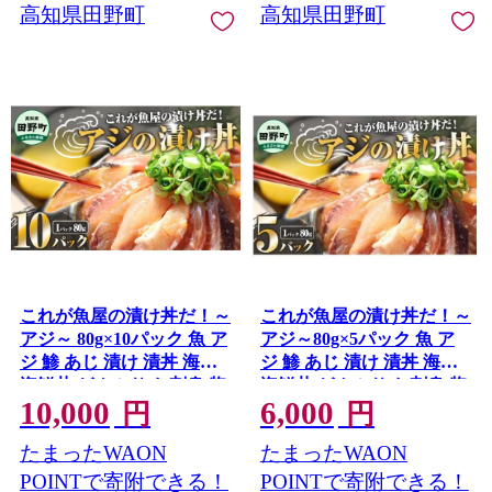
高知県田野町
高知県田野町
これが魚屋の漬け丼だ！～
これが魚屋の漬け丼だ！～
アジ～ 80g×10パック 魚 ア
アジ～80g×5パック 魚 ア
ジ 鯵 あじ 漬け 漬丼 海鮮
ジ 鯵 あじ 漬け 漬丼 海鮮
海鮮丼 どんぶり お刺身 惣
海鮮丼 どんぶり お刺身 惣
10,000
6,000
菜 魚 冷凍 お手軽 個包装
菜 魚 冷凍 お手軽 個包装
円
円
個食 真空パック ご飯のお
個食 真空パック ご飯のお
たまったWAON
たまったWAON
供 簡単 時短 お手軽 人気
供 簡単 時短 お手軽 人気
ご飯 ごはん お茶漬け 美味
ご飯 ごはん お茶漬け 美味
POINTで寄附できる！
POINTで寄附できる！