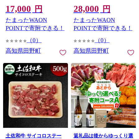
ーベリー★
カレー ビーフシチュー ア
17,000
28,000
レンジ 丼 黒毛和種 煮込み
円
円
やわらかい 赤身 ジューシ
たまったWAON
たまったWAON
ー 上品 旨味 高知県産
POINTで寄附できる！
POINTで寄附できる！
（0）
（0）
高知県田野町
高知県田野町
土佐和牛 サイコロステー
返礼品は後からゆっくり選