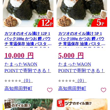
カツオのオイル漬け 12P 1
カツオのオイル漬け 5P 1
パック100g かつお 鰹 パウ
パック100g かつお 鰹 パウ
チ 常温保存 油漬 パスタ サ
チ 常温保存 油漬 パスタ サ
ラダ おにぎり 防災 非常食
ラダ おにぎり 防災 非常食
10,000
5,000
長持ち 備蓄 キャンプ アウ
長持ち 備蓄 キャンプ アウ
円
円
トドア ふるさと納税 加工
トドア ふるさと納税 加工
たまったWAON
たまったWAON
品 高知 田野町
品 高知 田野町
POINTで寄附できる！
POINTで寄附できる！
（0）
（0）
高知県田野町
高知県田野町