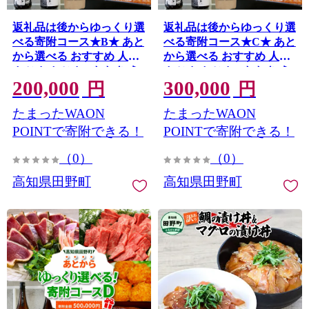
返礼品は後からゆっくり選
返礼品は後からゆっくり選
べる寄附コース★B★ あと
べる寄附コース★C★ あと
から選べる おすすめ 人気
から選べる おすすめ 人気
カツオ カツオのたたき う
カツオ カツオのたたき う
200,000
300,000
なぎ 鰻 肉 酒 塩 魚 魚介 カ
なぎ 鰻 肉 酒 塩 魚 魚介 カ
円
円
タログ 200000円
タログ 300000円
たまったWAON
たまったWAON
POINTで寄附できる！
POINTで寄附できる！
（0）
（0）
高知県田野町
高知県田野町