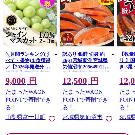
＼月間ランキング(す
訳あり 銀鮭 切身 約
【数量
べて・果物)１位獲得
2kg [宮城東洋 宮城県
リ 】
／【2026年発送分 先
気仙沼市 20564991] 鮭
き 3尾 
行予約】頬張る幸福
魚介類 海鮮 訳アリ 規
大きさ
9,000
12,500
12,
感 〜緑の宝石・ シ
格外 不揃い さけ サケ
レ・山
円
円
ャインマスカット 〜
鮭切身 シャケ 切り身
鰻 ふ
たまったWAON
たまったWAON
たまっ
１ｋｇ以上（２〜３
冷凍 家庭用 おかず 弁
な重 
房） フルーツ 山梨県
当 支援 サーモン 銀鮭
茨城 
POINTで寄附でき
POINTで寄附でき
POI
産 果物 くだもの シャ
切り身 魚 わけあり
と納税 冷
る！
る！
る！
イン マスカット ぶど
山梨県富士川町
宮城県気仙沼市
茨城
う ブドウ 葡萄 大粒 種
なし 先行予約 富士川
町 10000円 一万円