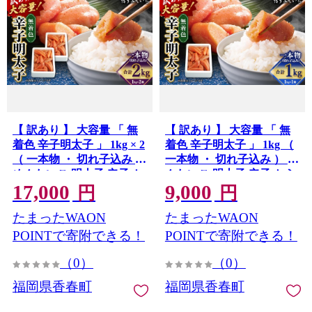
【 訳あり 】 大容量 「 無
【 訳あり 】 大容量 「 無
着色 辛子明太子 」 1kg × 2
着色 辛子明太子 」 1kg （
（ 一本物 ・ 切れ子込み ）
一本物 ・ 切れ子込み ） め
めんたいこ 明太子 辛子 か
んたいこ 明太子 辛子 から
17,000
9,000
らしめんたいこ 切れ子 魚
しめんたいこ 切れ子 魚卵
円
円
卵 たらこ おつまみ おかず
たらこ おつまみ おかず 海
たまったWAON
たまったWAON
海鮮 魚介類 魚介
鮮 魚介類 魚介
POINTで寄附できる！
POINTで寄附できる！
（0）
（0）
福岡県香春町
福岡県香春町