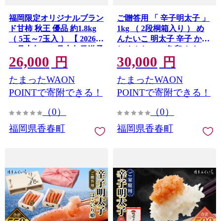
福岡限定オリジナルブラン
ご贈答用 「 辛子明太子 」
ド甘柿 秋王 優品 約1.8kg
1kg （ 2段桐箱入り ） め
（ 5玉～7玉入 ） 【 2026年
んたいこ 明太子 辛子 から
10月上旬～11月上旬発送予
しめんたいこ 魚卵 たらこ
26,000
30,000
定 】 糖度 食感 国産 福岡
おつまみ おかず 海鮮 魚介
円
円
県産 くだもの 果物 フルー
類 魚介
たまったWAON
たまったWAON
ツ 柿 かき カキ 秋王
POINTで寄附できる！
POINTで寄附できる！
（0）
（0）
福岡県香春町
福岡県香春町