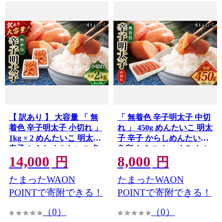
【 訳あり 】 大容量 「 無
「 無着色 辛子明太子 中切
着色 辛子明太子 小切れ 」
れ 」 450g めんたいこ 明太
1kg × 2 めんたいこ 明太子
子 辛子 からしめんたいこ
辛子 からしめんたいこ 魚
魚卵 たらこ おつまみ おか
14,000
8,000
卵 たらこ おつまみ おかず
ず 海鮮 魚介類 魚介
円
円
海鮮 魚介類 魚介
たまったWAON
たまったWAON
POINTで寄附できる！
POINTで寄附できる！
（0）
（0）