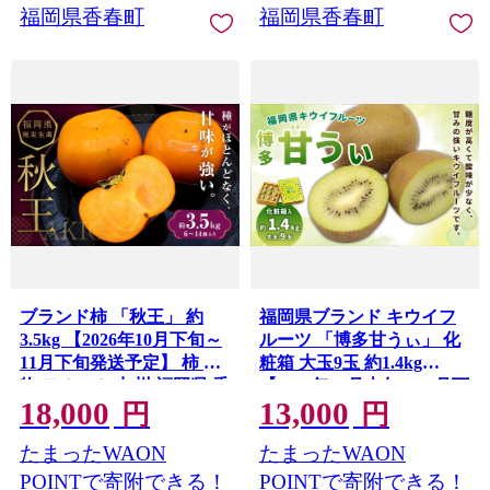
福岡県香春町
福岡県香春町
ブランド柿 「秋王」 約
福岡県ブランド キウイフ
3.5kg 【2026年10月下旬～
ルーツ 「博多甘うぃ」 化
11月下旬発送予定】 柿 果
粧箱 大玉9玉 約1.4kg
物 フルーツ 九州 福岡県 香
【2026年11月上旬～11月下
18,000
13,000
春町 冷蔵
旬発送予定】 キウイ 果物
円
円
フルーツ 九州 福岡県 香春
たまったWAON
たまったWAON
町 冷蔵
POINTで寄附できる！
POINTで寄附できる！