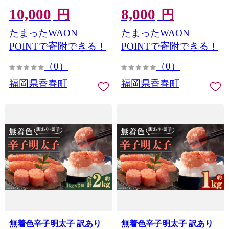
辛子明太子 無着色 めんた
たいこ 冷凍
10,000
8,000
いこ 冷凍
円
円
たまったWAON
たまったWAON
POINTで寄附できる！
POINTで寄附できる！
（0）
（0）
福岡県香春町
福岡県香春町
無着色辛子明太子 訳あり
無着色辛子明太子 訳あり