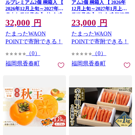
ルプレミアム2個 桐箱入 【
アム2個 桐箱入 【 2026年
2026年12月上旬～2027年1
12月上旬～2027年1月上旬
月上旬発送予定 】 柿 食感
発送予定 】 柿 食感 贈答用
32,000
23,000
贈答用 ギフト プレゼント
くだもの 果物 フルーツ か
円
円
贈答 長期保存 ロイヤルプ
き カキ 秋王 長期保存 贈答
たまったWAON
たまったWAON
レミアム 秋王 くだもの 果
プレゼント ギフト 国産 福
物 フルーツ かき カキ 国産
岡県産 プレミアム
POINTで寄附できる！
POINTで寄附できる！
福岡県産
（0）
（0）
福岡県香春町
福岡県香春町