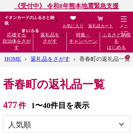
《受付中》 令和8年熊本地震緊急支援
イオンカードのふるさと納
税
お気に入り
返礼品カート
メニ
ュー
応援する
返礼品を
特集・
ふるさと納税
自治体をさが
さがす
キャンペーン
を
す
はじめる
HOME
返礼品をさがす
香春町の返礼品一覧
香春町の返礼品一覧
477
件
1〜40件目を表示