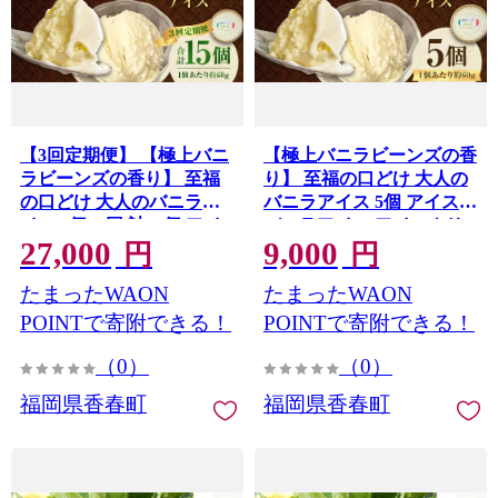
【3回定期便】 【極上バニ
【極上バニラビーンズの香
ラビーンズの香り】 至福
り】 至福の口どけ 大人の
の口どけ 大人のバニラア
バニラアイス 5個 アイス
イス 5個×3回 計15個 アイ
バニラアイス アイスクリ
27,000
9,000
ス バニラアイス アイスク
ーム スイーツ お菓子 洋菓
円
円
リーム スイーツ お菓子 洋
子 デザート 詰め合わせ 冷
たまったWAON
たまったWAON
菓子 デザート 詰め合わせ
凍 福岡県 香春町 九州
冷凍 福岡県 香春町 九州
POINTで寄附できる！
POINTで寄附できる！
（0）
（0）
福岡県香春町
福岡県香春町