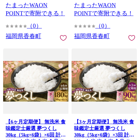
たまったWAON
たまったWAON
イチジク 果物 フルーツ 九
州 福岡県 香春町 冷蔵
POINTで寄附できる！
POINTで寄附できる！
（0）
（0）
福岡県香春町
福岡県香春町
【6ヶ月定期便】 無洗米 食
【3ヶ月定期便】 無洗米 食
味鑑定士厳選 夢つくし
味鑑定士厳選 夢つくし
30kg（5kg×6袋）×6回 計
30kg（5kg×6袋）×3回 計