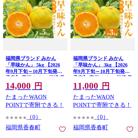
福岡県ブランド みかん
福岡県ブランド みかん
「早味かん」 5kg 【2026
「早味かん」 3kg 【2026
年9月下旬～10月下旬発送
年9月下旬～10月下旬発送
予定】 蜜柑 ミカン 柑橘 果
予定】 蜜柑 ミカン 柑橘 果
14,000
11,000
物 フルーツ 九州 福岡県 香
物 フルーツ 九州 福岡県 香
円
円
春町 冷蔵
春町 冷蔵
たまったWAON
たまったWAON
POINTで寄附できる！
POINTで寄附できる！
（0）
（0）
福岡県香春町
福岡県香春町