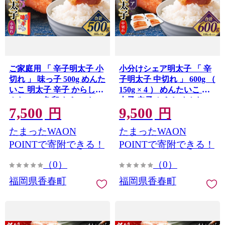
ご家庭用 「 辛子明太子 小
小分けシェア明太子 「 辛
切れ 」 味っ子 500g めんた
子明太子 中切れ 」 600g （
いこ 明太子 辛子 からしめ
150g × 4 ） めんたいこ 明
んたいこ 魚卵 たらこ おつ
太子 辛子 からしめんたい
7,500
9,500
まみ おかず 海鮮 魚介類 魚
こ 魚卵 たらこ おつまみ お
円
円
介
かず 海鮮 魚介類 魚介
たまったWAON
たまったWAON
POINTで寄附できる！
POINTで寄附できる！
（0）
（0）
福岡県香春町
福岡県香春町