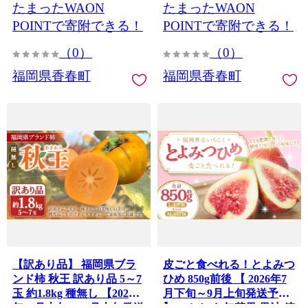
たまったWAON
たまったWAON
POINTで寄附できる！
POINTで寄附できる！
（0）
（0）
福岡県香春町
福岡県香春町
【訳あり品】 福岡県ブラ
皮ごと食べれる！とよみつ
ンド柿 秋王 訳あり品 5～7
ひめ 850g前後 【 2026年7
玉 約1.8kg 種無し 【2026
月下旬～9月上旬発送予定
年11月上旬～12月上旬発送
】 いちじく 無花果 果汁 糖