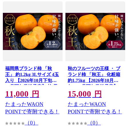
福岡県ブランド柿 「秋
秋のフルーツの王様 ・ ブ
王」 約1.2kg 3Lサイズ 4玉
ランド柿 「秋王」 化粧箱
入り 【2026年10月下旬～
約1.75kg 【2026年10月下
11月下旬発送予定】 柿 果
旬～11月下旬発送予定】
11,000
15,000
物 フルーツ 九州 福岡県 香
柿 果物 フルーツ 九州 福岡
円
円
春町 冷蔵
県 香春町 冷蔵
たまったWAON
たまったWAON
POINTで寄附できる！
POINTで寄附できる！
（0）
（0）