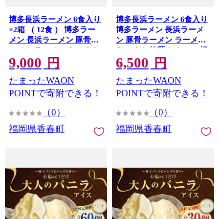
博多長浜ラーメン 6食入り
博多長浜ラーメン 6食入り
×2箱 （ 12食 ） 博多ラー
博多ラーメン 長浜ラーメ
メン 長浜ラーメン 豚骨ラ
ン 豚骨ラーメン ラーメン
ーメン ラーメン らーめん
らーめん 拉麺 とんこつ 極
9,000
6,500
拉麺 とんこつ 極細麺 スト
細麺 ストレート麺
円
円
レート麺
たまったWAON
たまったWAON
POINTで寄附できる！
POINTで寄附できる！
（0）
（0）
福岡県香春町
福岡県香春町