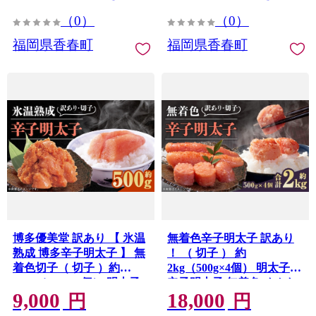
（0）
（0）
福岡県香春町
福岡県香春町
博多優美堂 訳あり 【 氷温
無着色辛子明太子 訳あり
熟成 博多辛子明太子 】 無
！ （ 切子 ） 約
着色切子（ 切子 ）約
2kg（500g×4個） 明太子
500g（250g×2個） 明太子
辛子明太子 無着色 めんた
9,000
18,000
辛子明太子 無着色 めんた
いこ 冷凍
円
円
いこ 冷凍