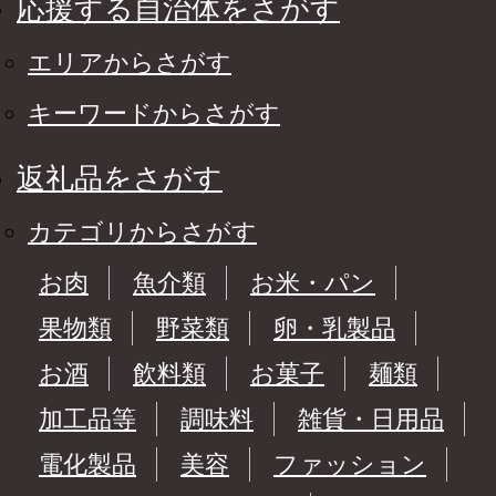
応援する自治体をさがす
エリアからさがす
キーワードからさがす
返礼品をさがす
カテゴリからさがす
お肉
魚介類
お米・パン
果物類
野菜類
卵・乳製品
お酒
飲料類
お菓子
麺類
加工品等
調味料
雑貨・日用品
電化製品
美容
ファッション