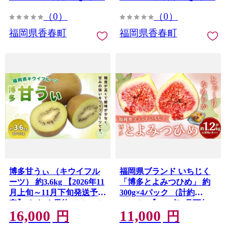
（0）
（0）
福岡県香春町
福岡県香春町
博多甘うぃ （キウイフル
福岡県ブランド いちじく
ーツ） 約3.6kg 【2026年11
「博多とよみつひめ」 約
月上旬～11月下旬発送予
300g×4パック （計約
定】 キウイ 果物 フルーツ
1.2kg） 【2026年8月下旬
16,000
11,000
九州 福岡県 香春町 冷蔵
～2026年10月下旬発送予
円
円
定】 とよみつひめ 無花果