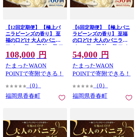
【12回定期便】 【極上バ
【6回定期便】 【極上バニ
ニラビーンズの香り】 至
ラビーンズの香り】 至福
福の口どけ 大人のバニラ
の口どけ 大人のバニラア
アイス 5個×12回 計60個 ア
イス 5個×6回 計30個 アイ
108,000
54,000
イス バニラアイス アイス
ス バニラアイス アイスク
円
円
クリーム スイーツ お菓子
リーム スイーツ お菓子 洋
たまったWAON
たまったWAON
洋菓子 デザート 詰め合わ
菓子 デザート 詰め合わせ
せ 冷凍 福岡県 香春町 九州
冷凍 福岡県 香春町 九州
POINTで寄附できる！
POINTで寄附できる！
（0）
（0）
福岡県香春町
福岡県香春町