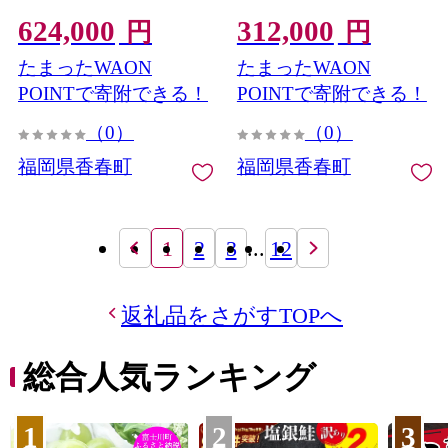
180kg お米 米 白米 食品 ご
90kg お米 米 白米 食品 ご
624,000
312,000
飯 飯 九州 福岡県 香春町
飯 飯 九州 福岡県 香春町
円
円
令和7年
令和7年
たまったWAON
たまったWAON
POINTで寄附できる！
POINTで寄附できる！
（0）
（0）
福岡県香春町
福岡県香春町
1
2
3
...
12
返礼品をさがすTOPへ
総合人気ランキング
1
2
3