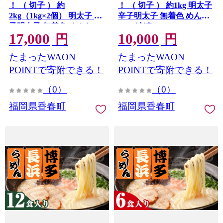
！ （ 切子 ） 約
！ （ 切子 ） 約1kg 明太子
2kg（1kg×2個） 明太子 辛
辛子明太子 無着色 めんた
子明太子 無着色 めんたい
いこ 冷凍
17,000
10,000
こ 冷凍
円
円
たまったWAON
たまったWAON
POINTで寄附できる！
POINTで寄附できる！
（0）
（0）
福岡県香春町
福岡県香春町