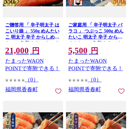
ご贈答用 「 辛子明太子 は
ご家庭用 「 辛子明太子 バ
こいり娘 」 550g めんたい
ラコ 」 つぶっこ 500g めん
こ 明太子 辛子 からしめん
たいこ 明太子 辛子 からし
たいこ 魚卵 たらこ おつま
めんたいこ 魚卵 たらこ お
21,000
5,500
み おかず 海鮮 魚介類 魚介
つまみ おかず 海鮮 魚介類
円
円
魚介
たまったWAON
たまったWAON
POINTで寄附できる！
POINTで寄附できる！
（0）
（0）
福岡県香春町
福岡県香春町