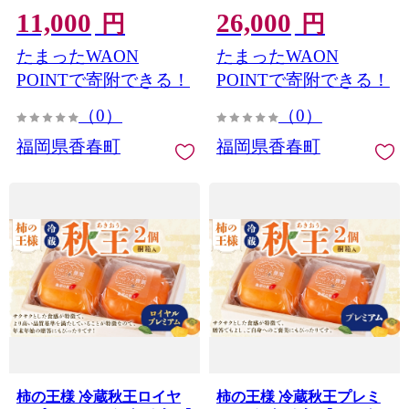
11,000
26,000
予定】 柿 かき カキ 秋王
度 ビタミン ペクチン 消化
円
円
たね無し ブランド柿 甘柿
酵素 ビタミン類 国産 福岡
たまったWAON
たまったWAON
池尻農園
県産 くだもの 果物 フルー
ツ カルシウム 鉄分 灰分 ミ
POINTで寄附できる！
POINTで寄附できる！
ネラル
（0）
（0）
福岡県香春町
福岡県香春町
柿の王様 冷蔵秋王ロイヤ
柿の王様 冷蔵秋王プレミ