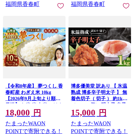
福岡県香春町
福岡県香春町
【令和8年産】 夢つくし 香
博多優美堂 訳あり 【 氷温
春町産 わぎえ米 10kg
熟成 博多辛子明太子 】 無
【2026年9月上旬より順次
着色切子（ 切子 ） 約1kg
発送】 お米 米 白米 ごはん
（500g×2個） 明太子 辛子
18,000
15,000
ご飯 おにぎり 国産 福岡県
明太子 無着色 めんたいこ
円
円
産 福岡県 香春町
冷凍
たまったWAON
たまったWAON
POINTで寄附できる！
POINTで寄附できる！