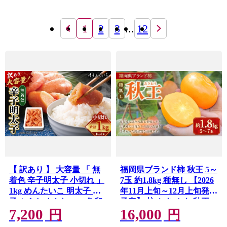
1
2
3
...
12
【 訳あり 】 大容量 「 無
福岡県ブランド柿 秋王 5～
着色 辛子明太子 小切れ 」
7玉 約1.8kg 種無し 【2026
1kg めんたいこ 明太子 辛
年11月上旬～12月上旬発送
子 からしめんたいこ 魚卵
予定】 柿 かき カキ 秋王
7,200
16,000
たらこ おつまみ おかず 海
たね無し ブランド柿 甘柿
円
円
鮮 魚介類 魚介
池尻農園