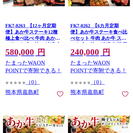
FK7-0263_【12ヶ月定期
FK7-0262_【6カ月定期
便】あか牛ステーキ12種
便】あか牛ステーキ食べ比
極上食べ比べ 牛肉 あか牛
べセット 牛肉 あか牛 ステ
ステーキ 食べ比べ 冷凍 九
ーキ 食べ比べ 冷凍 九州 熊
580,000
240,000
州 熊本県 熊本 嘉島 定期便
本県 熊本 嘉島 定期便
円
円
たまったWAON
たまったWAON
POINTで寄附できる！
POINTで寄附できる！
（0）
（0）
熊本県嘉島町
熊本県嘉島町