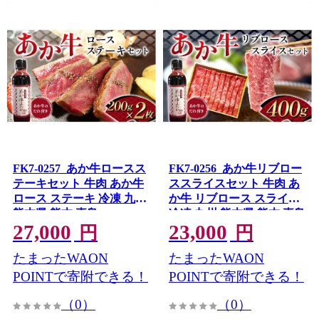
FK7-0257_あか牛ロースス
FK7-0256_あか牛リブロー
テーキセット 牛肉 あか牛
ススライスセット 牛肉 あ
ロース ステーキ 冷凍 九州
か牛 リブロース スライス
熊本県 熊本 嘉島
冷凍 九州 熊本県 熊本 嘉島
27,000
23,000
円
円
たまったWAON
たまったWAON
POINTで寄附できる！
POINTで寄附できる！
（0）
（0）