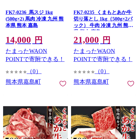
FK7-0236_馬スジ 1kg
FK7-0235_くまもとあか牛
(500g×2) 馬肉 冷凍 九州 熊
切り落とし 1kg（500g×2パ
本県 熊本 嘉島
ック） 牛肉 冷凍 九州 熊本
県 熊本 嘉島
14,000
21,000
円
円
たまったWAON
たまったWAON
POINTで寄附できる！
POINTで寄附できる！
（0）
（0）
熊本県嘉島町
熊本県嘉島町