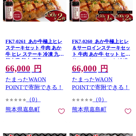
FK7-0261_あか牛極上ヒレ
FK7-0260_あか牛極上ヒレ
ステーキセット 牛肉 あか
＆サーロインステーキセッ
牛 ヒレ ステーキ 冷凍 九州
ト 牛肉 あか牛 セット ヒレ
熊本県 熊本 嘉島
サーロイン ステーキ 冷凍
66,000
66,000
九州 熊本県 熊本 嘉島
円
円
たまったWAON
たまったWAON
POINTで寄附できる！
POINTで寄附できる！
（0）
（0）
熊本県嘉島町
熊本県嘉島町