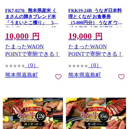
FK7-0276_ 熊本県産米 く
FKK19-24B_うなぎ日本料
まさんの輝きブレンド米
理とくなが お食事券
「うまいとこ獲り」 5kg
（5,000円分） うなぎ ウナ
米 お米 コメ ごはん ご飯
ギ 食事券 食事 利用券 チケ
10,000
19,000
食品 九州 熊本県 熊本 嘉島
ット
円
円
町
たまったWAON
たまったWAON
POINTで寄附できる！
POINTで寄附できる！
（0）
（0）
熊本県嘉島町
熊本県嘉島町