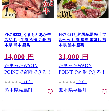
FK7-0232_くまもとあか牛
FK7-0217_純国産馬 極上フ
スジ 1kg 牛肉 冷凍 九州 熊
ルセット 肉 馬肉 馬刺し 熊
本県 熊本 嘉島
本県 熊本 嘉島
14,000
31,000
円
円
たまったWAON
たまったWAON
POINTで寄附できる！
POINTで寄附できる！
（0）
（0）
熊本県嘉島町
熊本県嘉島町