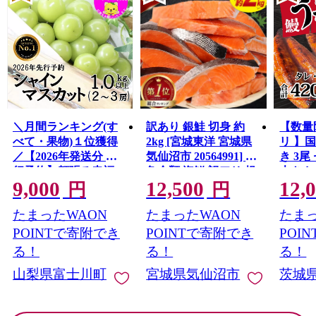
＼月間ランキング(す
訳あり 銀鮭 切身 約
【数量
べて・果物)１位獲得
2kg [宮城東洋 宮城県
リ 】
／【2026年発送分 先
気仙沼市 20564991] 鮭
き 3尾 
行予約】頬張る幸福
魚介類 海鮮 訳アリ 規
大きさ
9,000
12,500
12,
感 〜緑の宝石・ シ
格外 不揃い さけ サケ
レ・山
円
円
ャインマスカット 〜
鮭切身 シャケ 切り身
鰻 ふ
たまったWAON
たまったWAON
たまっ
１ｋｇ以上（２〜３
冷凍 家庭用 おかず 弁
な重 
房） フルーツ 山梨県
当 支援 サーモン 銀鮭
茨城 
POINTで寄附でき
POINTで寄附でき
POI
産 果物 くだもの シャ
切り身 魚 わけあり
と納税 冷
る！
る！
る！
イン マスカット ぶど
山梨県富士川町
宮城県気仙沼市
茨城
う ブドウ 葡萄 大粒 種
なし 先行予約 富士川
町 10000円 一万円