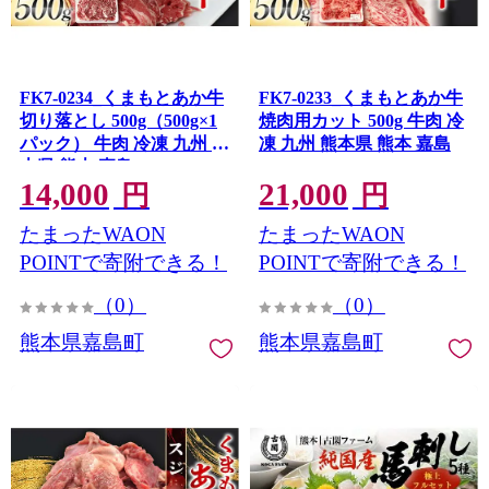
FK7-0234_くまもとあか牛
FK7-0233_くまもとあか牛
切り落とし 500g（500g×1
焼肉用カット 500g 牛肉 冷
パック） 牛肉 冷凍 九州 熊
凍 九州 熊本県 熊本 嘉島
本県 熊本 嘉島
14,000
21,000
円
円
たまったWAON
たまったWAON
POINTで寄附できる！
POINTで寄附できる！
（0）
（0）
熊本県嘉島町
熊本県嘉島町