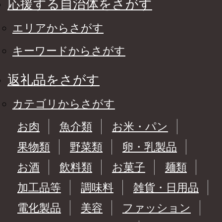
応援する自治体をさがす
エリアからさがす
キーワードからさがす
返礼品をさがす
カテゴリからさがす
お肉
魚介類
お米・パン
果物類
野菜類
卵・乳製品
お酒
飲料類
お菓子
麺類
加工品等
調味料
雑貨・日用品
電化製品
美容
ファッション