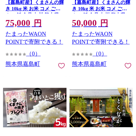
【嘉島町産】くまさんの輝
【嘉島町産】くまさんの輝
き 10kg 米 お米 コメ ごは
き 10kg 米 お米 コメ ごは
ん ご飯 食品 九州 熊本県
ん ご飯 食品 九州 熊本県
75,000
50,000
熊本 嘉島
熊本 嘉島
円
円
たまったWAON
たまったWAON
POINTで寄附できる！
POINTで寄附できる！
（0）
（0）
熊本県嘉島町
熊本県嘉島町