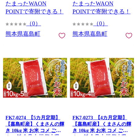
たまったWAON
たまったWAON
POINTで寄附できる！
POINTで寄附できる！
（0）
（0）
熊本県嘉島町
熊本県嘉島町
FK7-0274_【5カ月定期】
FK7-0273_【4カ月定期】
【嘉島町産】くまさんの輝
【嘉島町産】くまさんの輝
き 10kg 米 お米 コメ ごは
き 10kg 米 お米 コメ ごは
ん ご飯 食品 九州 熊本県
ん ご飯 食品 九州 熊本県