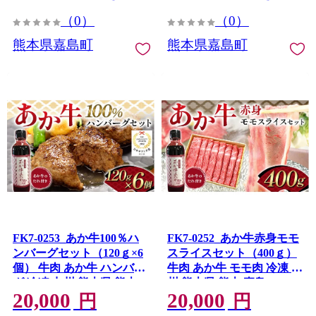
（0）
（0）
熊本県嘉島町
熊本県嘉島町
FK7-0253_あか牛100％ハ
FK7-0252_あか牛赤身モモ
ンバーグセット（120ｇ×6
スライスセット（400ｇ）
個） 牛肉 あか牛 ハンバー
牛肉 あか牛 モモ肉 冷凍 九
グ 冷凍 九州 熊本県 熊本
州 熊本県 熊本 嘉島
20,000
20,000
嘉島
円
円