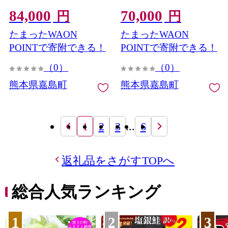
ご飯 食品 九州 熊本県 熊本
ご飯 食品 九州 熊本県 熊本
84,000
70,000
嘉島
嘉島
円
円
たまったWAON
たまったWAON
POINTで寄附できる！
POINTで寄附できる！
（0）
（0）
熊本県嘉島町
熊本県嘉島町
1
2
3
...
6
返礼品をさがすTOPへ
総合人気ランキング
1
2
3