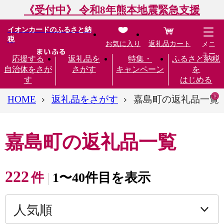
《受付中》 令和8年熊本地震緊急支援
イオンカードのふるさと納
税
お気に入り
返礼品カート
メニ
ュー
応援する
返礼品を
特集・
ふるさと納税
自治体をさが
さがす
キャンペーン
を
す
はじめる
HOME
返礼品をさがす
嘉島町の返礼品一覧
嘉島町の返礼品一覧
222
件
1〜40件目を表示