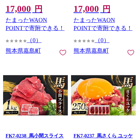
落とし 冷凍 九州 熊本県 熊
ローストビーフ 冷凍 九州
17,000
17,000
本 嘉島
熊本県 熊本 嘉島
円
円
たまったWAON
たまったWAON
POINTで寄附できる！
POINTで寄附できる！
（0）
（0）
熊本県嘉島町
熊本県嘉島町
FK7-0238_馬小間スライス
FK7-0237_馬さくら ユッケ