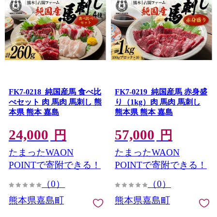
FK7-0218_純国産馬 食べ比
FK7-0219_純国産馬 赤身盛
べセット 肉 馬肉 馬刺し 熊
り（1kg）肉 馬肉 馬刺し
本県 熊本 嘉島
熊本県 熊本 嘉島
24,000
57,000
円
円
たまったWAON
たまったWAON
POINTで寄附できる！
POINTで寄附できる！
（0）
（0）
熊本県嘉島町
熊本県嘉島町