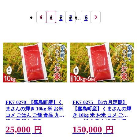
1
2
3
...
6
FK7-0270_【嘉島町産】く
FK7-0275_【6カ月定期】
まさんの輝き 10kg 米 お米
【嘉島町産】くまさんの輝
コメ ごはん ご飯 食品 九州
き 10kg 米 お米 コメ ごは
熊本県 熊本 嘉島
ん ご飯 食品 九州 熊本県
25,000
150,000
熊本 嘉島
円
円