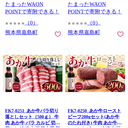
たまったWAON
たまったWAON
POINTで寄附できる！
POINTで寄附できる！
（0）
（0）
熊本県嘉島町
熊本県嘉島町
FK7-0251_あか牛バラ切り
FK7-0250_あか牛ロースト
落としセット（500ｇ） 牛
ビーフ200gセット(あか牛
肉 あか牛 バラ カルビ 切り
のたれ付き) 牛肉 あか牛