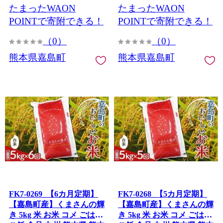
たまったWAON
たまったWAON
POINTで寄附できる！
POINTで寄附できる！
（0）
（0）
熊本県嘉島町
熊本県嘉島町
FK7-0269_【6カ月定期】
FK7-0268_【5カ月定期】
【嘉島町産】くまさんの輝
【嘉島町産】くまさんの輝
き 5kg 米 お米 コメ ごはん
き 5kg 米 お米 コメ ごはん