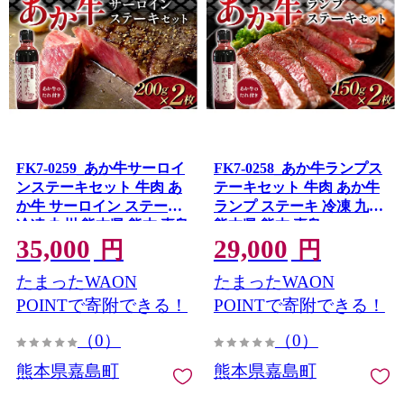
FK7-0259_あか牛サーロイ
FK7-0258_あか牛ランプス
ンステーキセット 牛肉 あ
テーキセット 牛肉 あか牛
か牛 サーロイン ステーキ
ランプ ステーキ 冷凍 九州
冷凍 九州 熊本県 熊本 嘉島
熊本県 熊本 嘉島
35,000
29,000
円
円
たまったWAON
たまったWAON
POINTで寄附できる！
POINTで寄附できる！
（0）
（0）
熊本県嘉島町
熊本県嘉島町