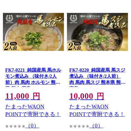
FK7-0221_純国産馬 馬ホル
FK7-0220_純国産馬 馬スジ
モン煮込み （味付き/2人
煮込み （味付き/2人前）
前）肉 馬肉 ホルモン 熊本
肉 馬肉 馬スジ 熊本県 熊本
県 熊本 嘉島
嘉島
11,000
10,000
円
円
たまったWAON
たまったWAON
POINTで寄附できる！
POINTで寄附できる！
（0）
（0）