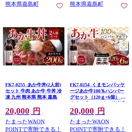
熊本県嘉島町
熊本県嘉島町
FK7-0255_あか牛丼(2人前)
FK7-0254_くまモンパッケ
セット 牛肉 あか牛 牛丼 冷
ージあか牛100％ハンバー
凍 九州 熊本県 熊本 嘉島
グセット（120ｇ×6個） 牛
肉 あか牛 ハンバーグ 冷凍
20,000
20,000
くまモン 九州 熊本県 熊本
円
円
嘉島
たまったWAON
たまったWAON
POINTで寄附できる！
POINTで寄附できる！