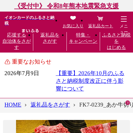
《受付中》 令和8年熊本地震緊急支援
イオンカードのふるさと納
税
お気に入り
返礼品カート
メニ
ュー
応援する
返礼品を
特集・
ふるさと納税
自治体をさが
さがす
キャンペーン
を
す
はじめる
重要なお知らせ
2026年7月9日
【重要】2026年10月のふる
さと納税制度改正に伴う影
響について
HOME
返礼品をさがす
FK7-0239_あか牛切