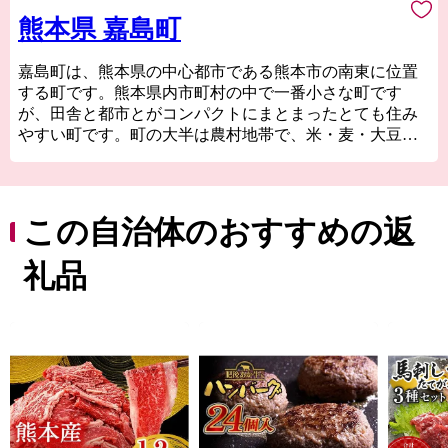
熊本県 嘉島町
嘉島町は、熊本県の中心都市である熊本市の南東に位置
する町です。熊本県内市町村の中で一番小さな町です
が、田舎と都市とがコンパクトにまとまったとても住み
やすい町です。町の大半は農村地帯で、米・麦・大豆の
生産が盛んです。四方を緑川、加勢川、矢形川に囲ま
れ、東部の大地と海抜5～8mほどの平野で構成されていま
す。また、清冽な清水を湛え、「平成の名水百選」に選
ばれた浮島をはじめ、阿蘇の伏流水が湧き出る湧水池が
この自治体のおすすめの返
点在しています。
礼品