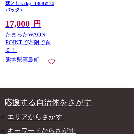
落とし1.2kg （300ｇ×4
パック）
17,000
円
たまったWAON
POINTで寄附でき
る！
熊本県嘉島町
応援する自治体をさがす
エリアからさがす
キーワードからさがす