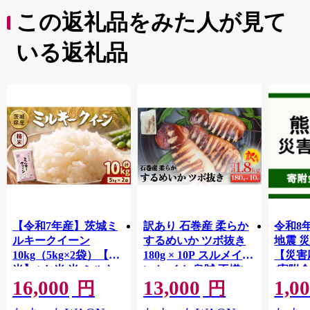
この返礼品をみた人が見て
いる返礼品
【令和7年産】茨城ミ
訳あり 石巻産 柔らか
令和8
ルキークイーン
するめいか ツボ抜き
地震 
10kg（5kg×2袋）【精
180g × 10P スルメイカ
【災害
米】 | お米 米 ミルキ
いか イカ 烏賊 不揃い
(寄附金
16,000
13,000
1,0
ークィーン 茨城県産
小分け 下処理済み 時
【返礼
円
円
白米 もちもち お弁当
短調理 こだわり 冷凍
地のた