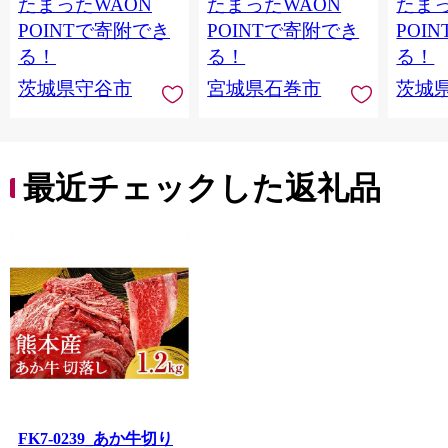
たまったWAON
たまったWAON
たまっ
おにぎり
海鮮 魚介 おかず おつ
共同募
まみ 煮物 焼きイカ
支援金
POINTで寄附でき
POINTで寄附でき
POI
BBQ バーベキュー 宮
ます｜
る！
る！
る！
城県 石巻市
支援 
茨城県守谷市
宮城県石巻市
茨城
最近チェックした返礼品
FK7-0239_あか牛切り