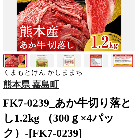
くまもとけん かしままち
熊本県 嘉島町
FK7-0239_あか牛切り落と
し1.2kg （300ｇ×4パッ
ク）-[FK7-0239]