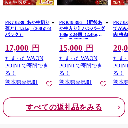
FK7-0239_あか牛切り
FKK19-396_【肥後あ
FK7-
落とし1.2kg （300ｇ×4
か牛入り】ハンバーグ
てがみ
パック）
100gｘ24個（2.4kg）
肉 桜肉
熊本県 嘉島町
17,000
15,000
20,
円
円
たまったWAON
たまったWAON
たまっ
POINTで寄附でき
POINTで寄附でき
POI
る！
る！
る！
熊本県嘉島町
熊本県嘉島町
熊本
すべての返礼品をみる