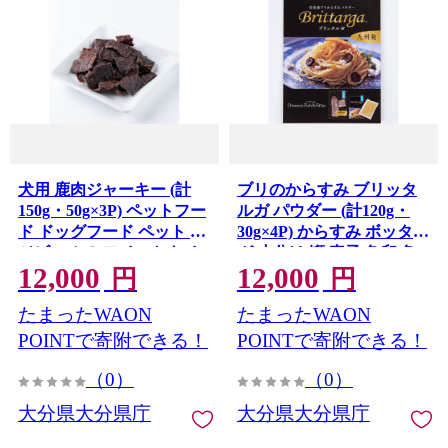
犬用 鹿肉ジャーキー (計
ブリのからすみ ブリッタ
150g・50g×3P) ペットフー
ルガ パウダー (計120g・
ド ドッグフード ペット 犬
30g×4P) からすみ ボッタル
ジビエ セミモイストタイ
ガ 小分け 鰤 真子 魚卵 魚
12,000
12,000
プ 高タンパク 低カロリー
介 パスタ 粉末 おつまみ
円
円
小分け 常温 【opca002】
【opca001】【オートモズ
たまったWAON
たまったWAON
【オートモズフィッシュア
フィッシュアンドファー
ンドファーム】
ム】
POINTで寄附できる！
POINTで寄附できる！
（0）
（0）
大分県大分県庁
大分県大分県庁