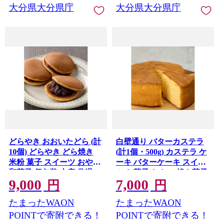
大分県大分県庁
大分県大分県庁
どらやき おおいたどら (計
白壁通り バターカステラ
10個) どらやき どら焼き
(計1個・500g) カステラ ケ
米粉 菓子 スイーツ おやつ
ーキ バターケーキ スイー
和菓子 個包装 土産 常温
ツ お菓子 おやつ 焼き菓子
9,000
7,000
【opbj014】【お菓子のウ
洋菓子 土産 【opbj013】
円
円
メダ】
【お菓子のウメダ】
たまったWAON
たまったWAON
POINTで寄附できる！
POINTで寄附できる！