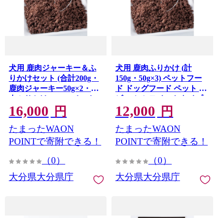
犬用 鹿肉ジャーキー＆ふ
犬用 鹿肉ふりかけ (計
りかけセット (合計200g・
150g・50g×3) ペットフー
鹿肉ジャーキー50g×2・鹿
ド ドッグフード ペット ジ
肉ふりかけ50g×2) ペット
ビエ セミモイストタイプ
16,000
12,000
フード ドッグフード 高タ
低カロリー 高タンパク 低
円
円
ンパク 低カロリー 小分け
カロリー 小分け 常温
たまったWAON
たまったWAON
常温 【opca004】【オート
【opca003】【オートモズ
モズフィッシュアンドファ
フィッシュアンドファー
POINTで寄附できる！
POINTで寄附できる！
ーム】
ム】
（0）
（0）
大分県大分県庁
大分県大分県庁