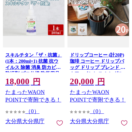
スキルチタン「ザ・抗菌」
ドリップコーヒー (計20P)
(1本：200ml×1) 抗菌 抗ウ
珈琲 コーヒー ドリップバ
イルス 除菌 消臭 防カビ剤
ッグ ドリップ ブレンド 豆
防汚剤 プロ仕様 防災用品
カフェインレス シングル
18,000
20,000
スプレータイプ
オリジン エチオピア コロ
円
円
【opcb002】【キン・ダ
ンビア 【opak003】【大分
たまったWAON
たまったWAON
イ】
県障がい児協会】
POINTで寄附できる！
POINTで寄附できる！
（0）
（0）
大分県大分県庁
大分県大分県庁