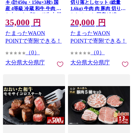
キ (計450g・150g×3枚) 国
切り落としセット (総量
産 4等級 冷蔵 和牛 牛肉 肉
1.6kg) 牛肉 肉 豚肉 切り落
お肉 にく ブランド牛 九州
とし セット 国産 冷凍
35,000
20,000
産 精肉 赤身 焼肉 大分県
【optk011】【大分県畜産
円
円
【opcg001】【吉野】
公社】
たまったWAON
たまったWAON
POINTで寄附できる！
POINTで寄附できる！
（0）
（0）
大分県大分県庁
大分県大分県庁