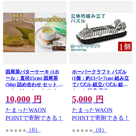
因尾茶バターケーキ (1ホ
ホーバークラフト パズル
ール：直径15cm) 因尾茶
(1個：約13×5×7cm) 組み立
(50g) 詰め合わせ セット ケ
てパズル 組立パズル 組立
ーキ バターケーキ スイー
キット 玩具 工作
10,000
5,000
ツ バター 茶 茶葉 お茶 釜
【opce003】【大分第一ホ
円
円
炒り 自家製 お菓子 おやつ
ーバードライブ】
たまったWAON
たまったWAON
焼き菓子 洋菓子 常温
【opbw005】【クアンカ・
POINTで寄附できる！
POINTで寄附できる！
ドーネ】
（0）
（0）