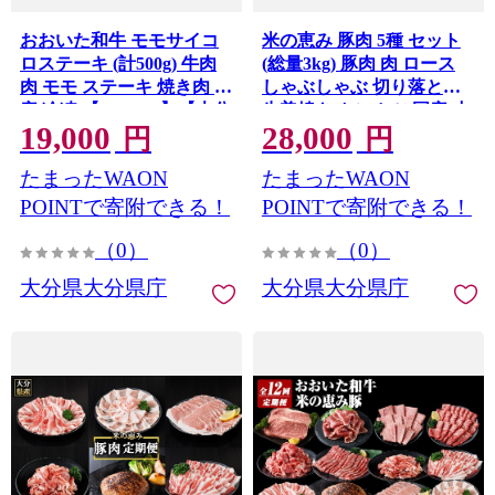
おおいた和牛 モモサイコ
米の恵み 豚肉 5種 セット
ロステーキ (計500g) 牛肉
(総量3kg) 豚肉 肉 ロース
肉 モモ ステーキ 焼き肉 国
しゃぶしゃぶ 切り落とし
産 冷凍 【optk009】【大分
生姜焼き トンカツ 国産 小
19,000
28,000
県畜産公社】
分け 【optk008】【大分県
円
円
畜産公社】
たまったWAON
たまったWAON
POINTで寄附できる！
POINTで寄附できる！
（0）
（0）
大分県大分県庁
大分県大分県庁