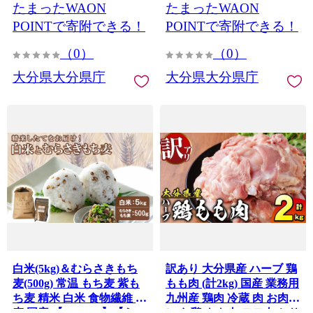
たまったWAON
たまったWAON
POINTで寄附できる！
POINTで寄附できる！
（0）
（0）
大分県大分県庁
大分県大分県庁
白米(5kg)＆むらさきもち
訳あり 大分県産 ハーブ 鶏
麦(500g) 常温 もち麦 紫も
もも肉 (計2kg) 国産 業務用
ち麦 精米 白米 食物繊維 大
九州産 鶏肉 冷蔵 肉 お肉
麦 国産 【opas003】【らい
にく 鶏 もも肉 モモ肉 とり