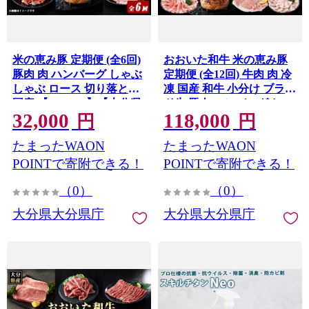
米の恵み豚 定期便 (全6回)
おおいた和牛 米の恵み豚
豚肉 肉 ハンバーグ しゃぶ
定期便 (全12回) 牛肉 肉 冷
しゃぶ ロース 切り落とし
凍 国産 和牛 小分け ブラン
国産 【optk007】【大分県
ド牛 豚肉 ハンバーグ しゃ
32,000
118,000
畜産公社】
ぶしゃぶ ステーキ 切り落
円
円
とし 【optk006】【大分県
たまったWAON
たまったWAON
畜産公社】
POINTで寄附できる！
POINTで寄附できる！
（0）
（0）
大分県大分県庁
大分県大分県庁