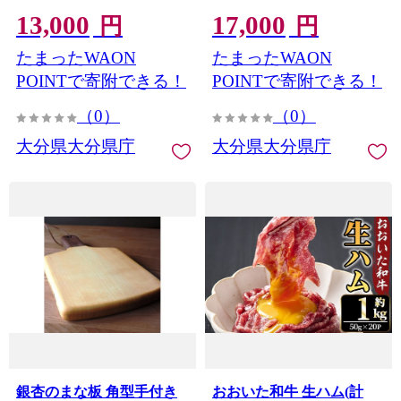
冷凍 国産 個包装 小分け ブ
け ブランド牛 切落とし
13,000
17,000
ランド豚 しゃぶしゃぶ 豚
【optk002】【大分県畜産
円
円
しゃぶ 肩ロース ロース バ
公社】
たまったWAON
たまったWAON
ラ 【optk004】【大分県畜
産公社】
POINTで寄附できる！
POINTで寄附できる！
（0）
（0）
大分県大分県庁
大分県大分県庁
銀杏のまな板 角型手付き
おおいた和牛 生ハム(計