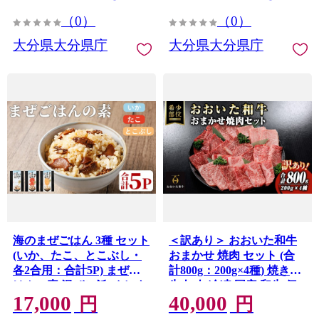
【opce002】【大分第一ホ
（0）
（0）
ーバードライブ】
大分県大分県庁
大分県大分県庁
海のまぜごはん 3種 セット
＜訳あり＞ おおいた和牛
(いか、たこ、とこぶし・
おまかせ 焼肉 セット (合
各2合用：合計5P) まぜご
計800g：200g×4種) 焼き肉
はんの素 混ぜご飯 イカ タ
牛肉 肉 冷凍 国産 和牛 個
17,000
40,000
コ トコブシ 国産 混ぜご飯
包装 小分け ブランド牛 盛
円
円
ご飯 ごはん 常温
り合わせ バラ ロース モモ