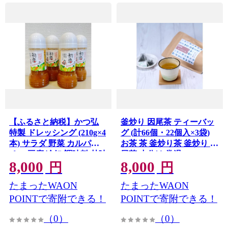
【ふるさと納税】かつ弘
釜炒り 因尾茶 ティーバッ
特製 ドレッシング (210g×4
グ (計66個・22個入×3袋)
本) サラダ 野菜 カルパッ
お茶 茶 釜炒り茶 釜炒り 因
チョ 豆腐 冷奴 調味料 甘味
尾茶 小分け 常温
8,000
8,000
酸味 セット 常温
【opcd002】【きらり】
円
円
【opbc001】【西日本畜
たまったWAON
たまったWAON
産】
POINTで寄附できる！
POINTで寄附できる！
（0）
（0）