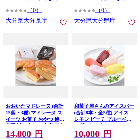
（0）
（0）
大分県大分県庁
大分県大分県庁
おおいたマドレーヌ (合計
和菓子屋さんのアイスバー
15個・3種) マドレーヌ ス
(合計8本・全5種) アイス
イーツ お菓子 おやつ 焼き
レモン ピーチ ブルーベリ
菓子 詰め合わせ 土産 個包
ー 苺 イチゴ スイーツ おや
14,000
10,000
装 常温【opbj012】【お菓
つ 詰め合わせ セット
円
円
子のウメダ】
【opbj011】【お菓子のウ