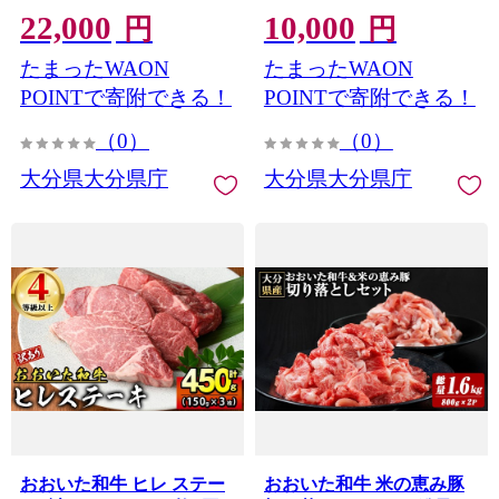
22,000
10,000
む工房】
肉 鳥肉 鳥もも肉 とりもも
円
円
大容量 九州産 唐揚げ 焼き
たまったWAON
たまったWAON
鳥 親子丼 とり天 おかず お
弁当 大分県 【opcg002】
POINTで寄附できる！
POINTで寄附できる！
【吉野】
（0）
（0）
大分県大分県庁
大分県大分県庁
おおいた和牛 ヒレ ステー
おおいた和牛 米の恵み豚