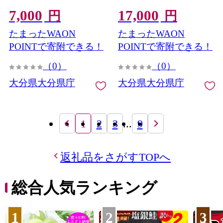
ー 苺 イチゴ スイーツ おや
餅菓子 餡 スイーツ お菓子
7,000
17,000
つ 詰め合わせ セット
おやつ 洋菓子 和菓子 個包
円
円
【opbj010】【お菓子のウ
装 常温【opbj009】【お菓
たまったWAON
たまったWAON
メダ】
子のウメダ】
POINTで寄附できる！
POINTで寄附できる！
（0）
（0）
大分県大分県庁
大分県大分県庁
1
2
3
...
9
返礼品をさがすTOPへ
総合人気ランキング
1
2
3