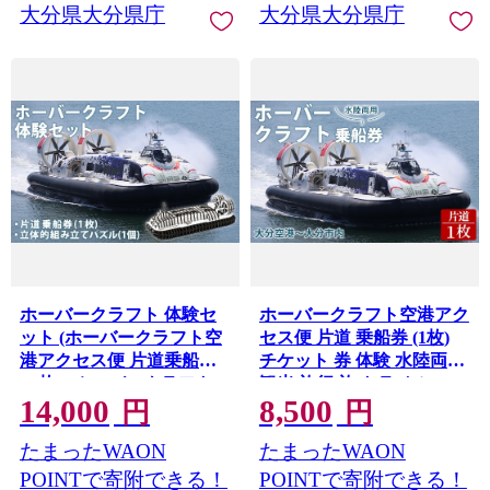
大分県大分県庁
大分県大分県庁
ホーバークラフト 体験セ
ホーバークラフト空港アク
ット (ホーバークラフト空
セス便 片道 乗船券 (1枚)
港アクセス便 片道乗船券
チケット 券 体験 水陸両用
×1枚・ホーバークラフト
観光 旅行 旅 トラベル
14,000
8,500
パズル×1個) チケット 券
【opce001】【大分第一ホ
円
円
体験 水陸両用 観光 旅行 旅
ーバードライブ】
たまったWAON
たまったWAON
トラベル 組立パズル 組立
キット 玩具 工作
POINTで寄附できる！
POINTで寄附できる！