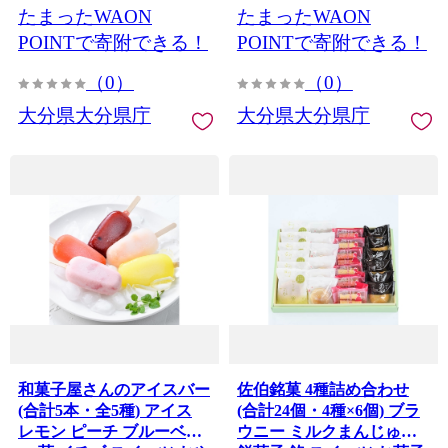
たまったWAON
たまったWAON
メダ】
POINTで寄附できる！
POINTで寄附できる！
（0）
（0）
大分県大分県庁
大分県大分県庁
和菓子屋さんのアイスバー
佐伯銘菓 4種詰め合わせ
(合計5本・全5種) アイス
(合計24個・4種×6個) ブラ
レモン ピーチ ブルーベリ
ウニー ミルクまんじゅう