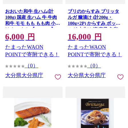
おおいた和牛 生ハム(計
ブリのからすみ ブリッタ
100g) 国産 生ハム 牛 牛肉
ルガ 糠漬け (計200g・
和牛 モモ もも もも肉 小分
100g×2P) からすみ ボッタ
け おつまみ 【opae017】
ルガ 小分け 鰤 真子 魚卵
6,000
16,000
【ミートクレスト】
魚介 おつまみ 【opca007】
円
円
【オートモズフィッシュア
たまったWAON
たまったWAON
ンドファーム】
POINTで寄附できる！
POINTで寄附できる！
（0）
（0）
大分県大分県庁
大分県大分県庁