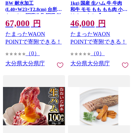
BW 耐水加工
1kg) 国産 生ハム 牛 牛肉
(L40×W23×T2.8cm) 台所
和牛 モモ もも もも肉 小分
キッチン 調理道具 調理 料
け おつまみ 【opae018】
67,000
46,000
理 日用品 銀杏材 銀杏 ブラ
【ミートクレスト】
円
円
ックウォルナット
たまったWAON
たまったWAON
【opbs013】【くにさき六
郷舎】
POINTで寄附できる！
POINTで寄附できる！
（0）
（0）
大分県大分県庁
大分県大分県庁