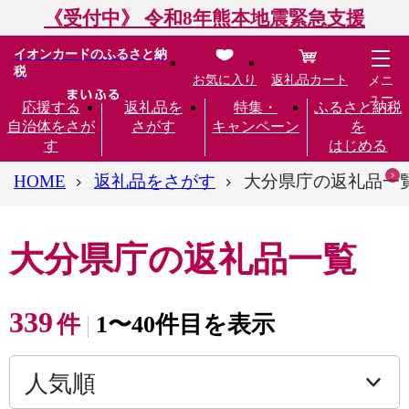
《受付中》 令和8年熊本地震緊急支援
イオンカードのふるさと納
税
お気に入り
返礼品カート
メニ
ュー
応援する
返礼品を
特集・
ふるさと納税
自治体をさが
さがす
キャンペーン
を
す
はじめる
HOME
返礼品をさがす
大分県庁の返礼品一
大分県庁の返礼品一覧
339
件
1〜40件目を表示