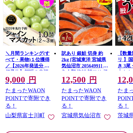
＼月間ランキング(す
訳あり 銀鮭 切身 約
【数量
べて・果物)１位獲得
2kg [宮城東洋 宮城県
リ 】
／【2026年発送分 先
気仙沼市 20564991] 鮭
き 3尾 
行予約】頬張る幸福
魚介類 海鮮 訳アリ 規
大きさ
9,000
12,500
12,
感 〜緑の宝石・ シ
格外 不揃い さけ サケ
レ・山
円
円
ャインマスカット 〜
鮭切身 シャケ 切り身
鰻 ふ
たまったWAON
たまったWAON
たまっ
１ｋｇ以上（２〜３
冷凍 家庭用 おかず 弁
な重 
房） フルーツ 山梨県
当 支援 サーモン 銀鮭
茨城 
POINTで寄附でき
POINTで寄附でき
POI
産 果物 くだもの シャ
切り身 魚 わけあり
と納税 冷
る！
る！
る！
イン マスカット ぶど
山梨県富士川町
宮城県気仙沼市
茨城
う ブドウ 葡萄 大粒 種
なし 先行予約 富士川
町 10000円 一万円