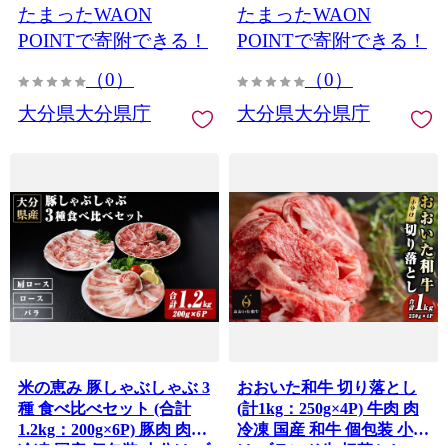
たまったWAON
たまったWAON
【opba008】【海べ】
【optk003】【大分県畜産
公社】
POINTで寄附できる！
POINTで寄附できる！
（0）
（0）
大分県大分県庁
大分県大分県庁
米の恵み 豚しゃぶしゃぶ 3
おおいた和牛 切り落とし
種 食べ比べセット (合計
(計1kg：250g×4P) 牛肉 肉
1.2kg：200g×6P) 豚肉 肉
冷凍 国産 和牛 個包装 小分