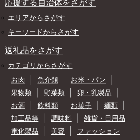
応援する自治体をさがす
エリアからさがす
キーワードからさがす
返礼品をさがす
カテゴリからさがす
お肉
魚介類
お米・パン
果物類
野菜類
卵・乳製品
お酒
飲料類
お菓子
麺類
加工品等
調味料
雑貨・日用品
電化製品
美容
ファッション