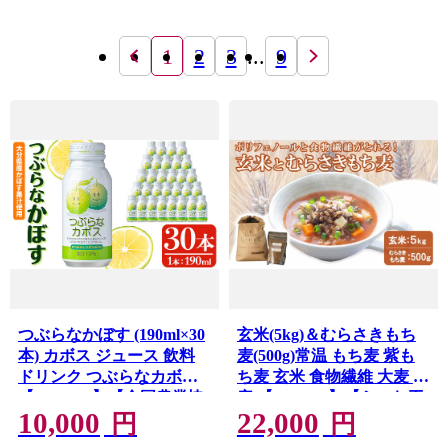
1
2
3
...
9
つぶらなかぼす (190ml×30
玄米(5kg)＆むらさきもち
本) カボス ジュース 飲料
麦(500g)常温 もち麦 紫も
ドリンク つぶらなカボス
ち麦 玄米 食物繊維 大麦 国
【opng012】【全国農業協
産 【opas004】【らいむ工
10,000
22,000
同組合連合会 大分県本
房】
円
円
部】