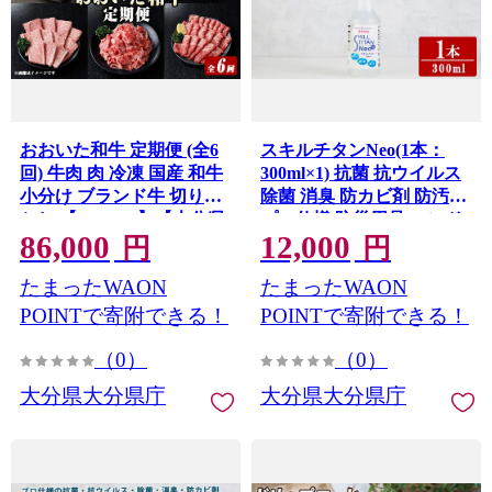
おおいた和牛 定期便 (全6
スキルチタンNeo(1本：
回) 牛肉 肉 冷凍 国産 和牛
300ml×1) 抗菌 抗ウイルス
小分け ブランド牛 切り落
除菌 消臭 防カビ剤 防汚剤
とし 【optk005】【大分県
プロ仕様 防災用品 ハンド
86,000
12,000
畜産公社】
スプレー【opcb003】【キ
円
円
ン・ダイ】
たまったWAON
たまったWAON
POINTで寄附できる！
POINTで寄附できる！
（0）
（0）
大分県大分県庁
大分県大分県庁