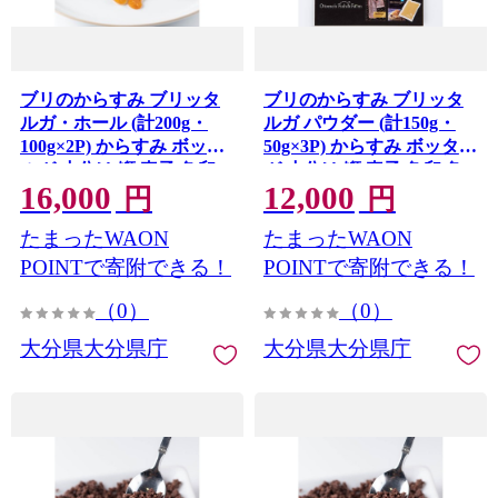
ブリのからすみ ブリッタ
ブリのからすみ ブリッタ
ルガ・ホール (計200g・
ルガ パウダー (計150g・
100g×2P) からすみ ボッタ
50g×3P) からすみ ボッタル
ルガ 小分け 鰤 真子 魚卵
ガ 小分け 鰤 真子 魚卵 魚
16,000
12,000
魚介 おつまみ 【opca006】
介 パスタ 粉末 おつまみ
円
円
【オートモズフィッシュア
【opca005】【オートモズ
たまったWAON
たまったWAON
ンドファーム】
フィッシュアンドファー
ム】
POINTで寄附できる！
POINTで寄附できる！
（0）
（0）
大分県大分県庁
大分県大分県庁