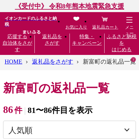
《受付中》 令和8年熊本地震緊急支援
イオンカードのふるさと納
税
お気に入り
返礼品カート
メニ
ュー
応援する
返礼品を
特集・
ふるさと納税
自治体をさが
さがす
キャンペーン
を
す
はじめる
HOME
返礼品をさがす
新富町の返礼品一覧
新富町の返礼品一覧
86
件
81〜86件目を表示