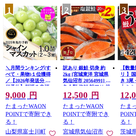
1
2
3
＼月間ランキング(す
訳あり 銀鮭 切身 約
【数量
べて・果物)１位獲得
2kg [宮城東洋 宮城県
リ 】
／【2026年発送分 先
気仙沼市 20564991] 鮭
き 3尾 
行予約】頬張る幸福
魚介類 海鮮 訳アリ 規
大きさ
9,000
12,500
12,
感 〜緑の宝石・ シ
格外 不揃い さけ サケ
レ・山
円
円
ャインマスカット 〜
鮭切身 シャケ 切り身
鰻 ふ
たまったWAON
たまったWAON
たまっ
１ｋｇ以上（２〜３
冷凍 家庭用 おかず 弁
な重 
房） フルーツ 山梨県
当 支援 サーモン 銀鮭
茨城 
POINTで寄附でき
POINTで寄附でき
POI
産 果物 くだもの シャ
切り身 魚 わけあり
と納税 冷
る！
る！
る！
イン マスカット ぶど
山梨県富士川町
宮城県気仙沼市
茨城
う ブドウ 葡萄 大粒 種