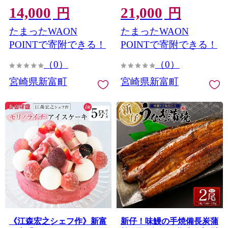
14,000
21,000
本）【A2】
2311】
円
円
たまったWAON
たまったWAON
POINTで寄附できる！
POINTで寄附できる！
（0）
（0）
宮崎県新富町
宮崎県新富町
《江森宏之シェフ作》新富
新仔！味鰻の手焼備長炭蒲