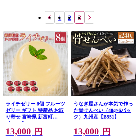
1
2
3
ライチゼリー 8個 フルーツ
うなぎ屋さんが本気で作っ
ゼリー ギフト 特産品 お取
た骨せんべい（40g×6パッ
り寄せ 宮崎県 新富町
ク）九州産【B551】
【B453】
13,000
13,000
円
円