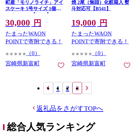
町産「モリノライチ」アイ
焼 2尾（無頭）化粧箱入 熨
スケーキ 5号サイズ 1個
斗対応可【B541】
15cmホール【D131】
30,000
19,000
円
円
たまったWAON
たまったWAON
POINTで寄附できる！
POINTで寄附できる！
（0）
（0）
宮崎県新富町
宮崎県新富町
1
2
3
返礼品をさがすTOPへ
総合人気ランキング