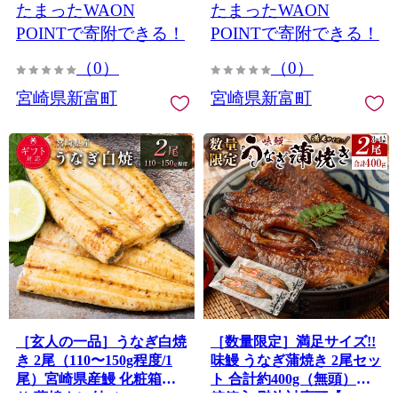
たまったWAON
たまったWAON
POINTで寄附できる！
POINTで寄附できる！
（0）
（0）
宮崎県新富町
宮崎県新富町
［玄人の一品］うなぎ白焼
［数量限定］満足サイズ!!
き 2尾（110〜150g程度/1
味鰻 うなぎ蒲焼き 2尾セッ
尾）宮崎県産鰻 化粧箱入
ト 合計約400g（無頭）化
り 蒲焼タレ付（50ml×1
粧箱入 熨斗対応可【C421-