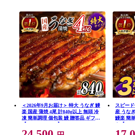
＜2026年9月お届け＞ 特大 うなぎ 鰻
スピード
楽 国産 蒲焼 4尾 計840g以上 無頭 冷
産 うなぎ
凍 簡単調理 個包装 鰻 贈答品 ギフト
鰻楽 簡単
【C388-840-2609】
ト【C444
24,500
17,