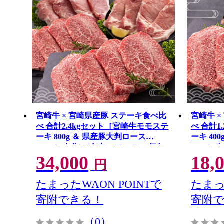
宮崎牛 × 宮崎県産豚 ステーキ食べ比
宮崎牛 
べ 合計2.4kgセット［宮崎牛モモステ
べ 合計
ーキ 800g ＆ 県産豚大判ロース
ーキ 40
1.6kg］小分け 冷凍 バラエティ 個包
800g］
34,000
18,
装 ※ご入金月の翌月中に出荷
※ご入金
円
【D155】
たまったWAON POINTで
たまっ
寄附できる！
寄附
（0）