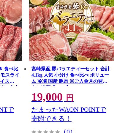
き 食べ比
宮崎県産 豚バラエティーセット 合計
モモスライ
4.1kg 人気 小分け 食べ比べ ボリュー
ライス
ム 冷凍 国産 豚肉 ※ご入金月の翌月
凍 ※ご入金
中に出荷【C456】
19,000
円
NTで
たまったWAON POINTで
寄附できる！
（0）