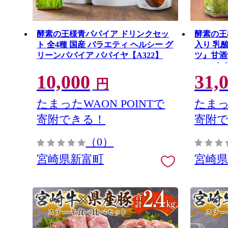
酵素の王様青パパイア ドリンクセッ
酵素の王
ト 全4種 国産 バラエティ ヘルシー グ
入り 乳
リーンパパイア パパイヤ【A322】
ツ』甘酒飲
ーンパパ
10,000
31,
円
たまったWAON POINTで
たまっ
寄附できる！
寄附
（0）
宮崎県新富町
宮崎