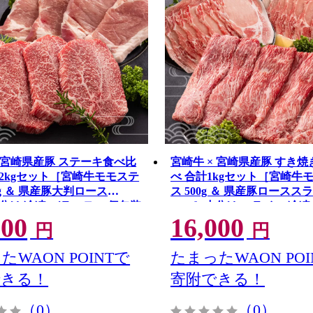
× 宮崎県産豚 ステーキ食べ比
宮崎牛 × 宮崎県産豚 すき焼
1.2kgセット［宮崎牛モモステ
べ 合計1kgセット［宮崎牛
0g ＆ 県産豚大判ロース
ス 500g ＆ 県産豚ロースス
小分け 冷凍 バラエティ 個包装
500g］小分け スライス 冷
000
16,000
月の翌月中に出荷【C458】
月の翌月中に出荷【C457】
円
円
たWAON POINTで
たまったWAON POI
できる！
寄附できる！
（0）
（0）