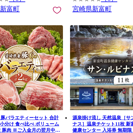
県新富町
宮崎県新富町
 豚バラエティーセット 合計
源泉掛け流し 天然温泉［サ
気 小分け 食べ比べ ボリューム
ナス］温泉チケット11枚 新
産 豚肉 ※ご入金月の翌月中に
健康センター 入浴券 無期限