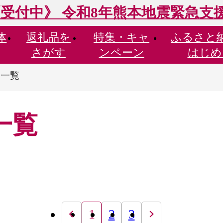
受付中》 令和8年熊本地震緊急支
体
返礼品を
特集・
キャ
ふるさと
さがす
ンペーン
はじめ
品一覧
一覧
1
2
3