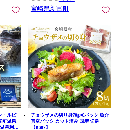
宮崎県新富町
ン・ルピ
チョウザメの切り身70g×8パック 魚介
富町温泉
真空パック カット済み 国産 切身
 温泉利用
【B687】