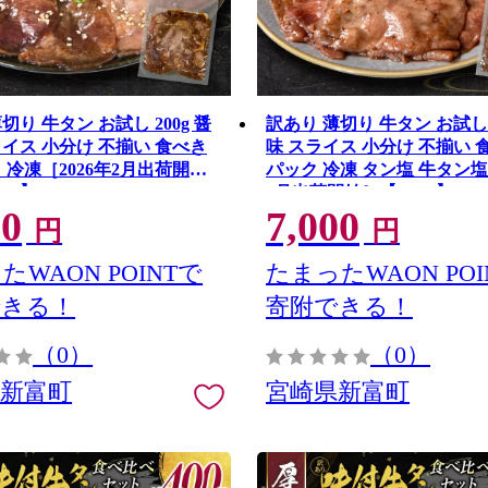
切り 牛タン お試し 200g 醤
訳あり 薄切り 牛タン お試し 2
ライス 小分け 不揃い 食べき
味 スライス 小分け 不揃い 
 冷凍［2026年2月出荷開
パック 冷凍 タン塩 牛タン塩
39】
2月出荷開始］【A338】
00
7,000
円
円
たWAON POINTで
たまったWAON POI
できる！
寄附できる！
（0）
（0）
県新富町
宮崎県新富町