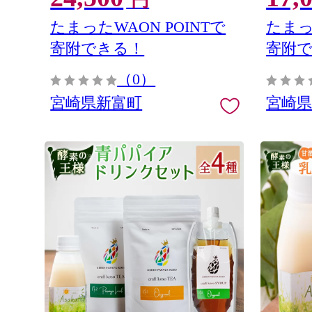
円
たまったWAON POINTで
たまっ
寄附できる！
寄附
（0）
宮崎県新富町
宮崎