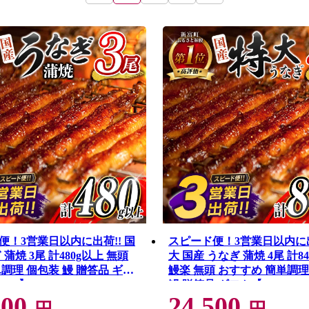
便！3営業日以内に出荷!! 国
スピード便！3営業日以内に出
 蒲焼 3尾 計480g以上 無頭
大 国産 うなぎ 蒲焼 4尾 計8
調理 個包装 鰻 贈答品 ギフ
鰻楽 無頭 おすすめ 簡単調理
-3D】
鰻 贈答品 ギフト【C388-840
000
24,500