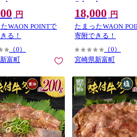
90】
券【C454】
000
18,000
円
円
たWAON POINTで
たまったWAON POI
できる！
寄附できる！
（0）
（0）
県新富町
宮崎県新富町