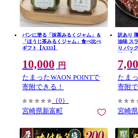
パンに塗る「抹茶みるくジャム」＆
訳あり 薄
「ほうじ茶みるくジャム」食べ比べ
油味 ス
ギフト【A333】
り パック
始］【A3
10,000
7,0
円
たまったWAON POINTで
たまっ
寄附できる！
寄附
（0）
宮崎県新富町
宮崎