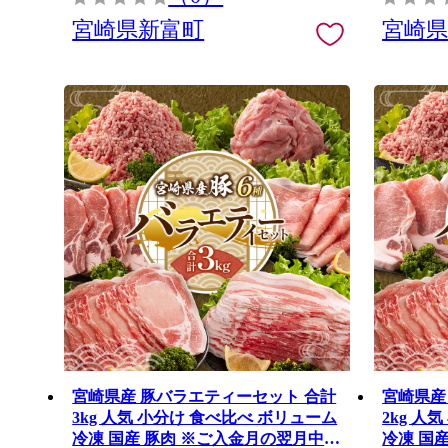
宮崎県新富町
宮崎
宮崎県産 豚バラエティーセット 合計
宮崎県産
3kg 人気 小分け 食べ比べ ボリューム
2kg 人
冷凍 国産 豚肉 ※ご入金月の翌月中に
冷凍 国