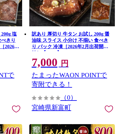
00g 塩
訳あり 厚切り 牛タン お試し 200g 醤
食べきり
油味 スライス 小分け 不揃い 食べき
［2026年
り パック 冷凍［2026年2月出荷開
始］【A337】
7,000
円
NTで
たまったWAON POINTで
寄附できる！
（0）
宮崎県新富町