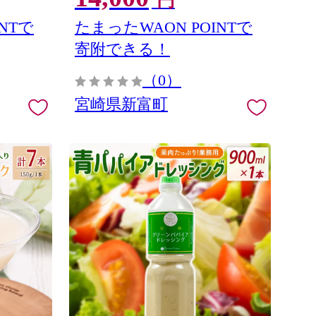
円
NTで
たまったWAON POINTで
寄附できる！
（0）
宮崎県新富町