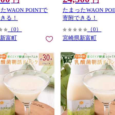
円
円
たWAON POINTで
たまったWAON POI
できる！
寄附できる！
（0）
（0）
県新富町
宮崎県新富町