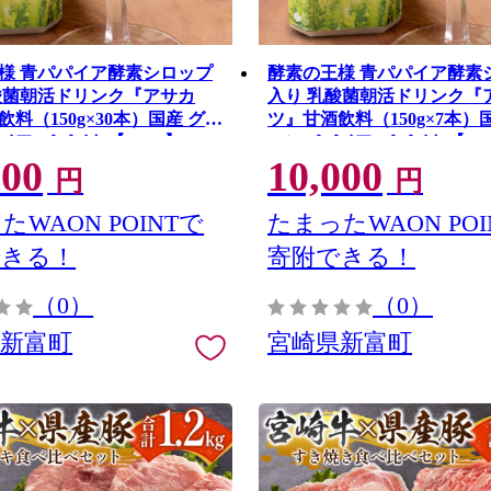
様 青パパイア酵素シロップ
酵素の王様 青パパイア酵素
酸菌朝活ドリンク『アサカ
入り 乳酸菌朝活ドリンク『
料（150g×30本）国産 グリ
ツ』甘酒飲料（150g×7本）
イア パパイヤ【D149】
ーンパパイア パパイヤ【A3
000
10,000
円
円
たWAON POINTで
たまったWAON POI
できる！
寄附できる！
（0）
（0）
県新富町
宮崎県新富町