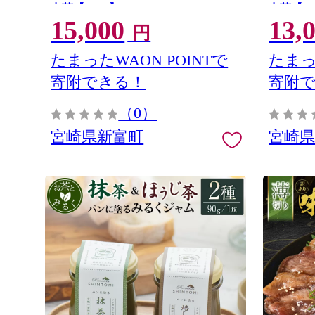
出荷【B691】
出荷【B6
15,000
13,
円
たまったWAON POINTで
たまっ
寄附できる！
寄附
（0）
宮崎県新富町
宮崎