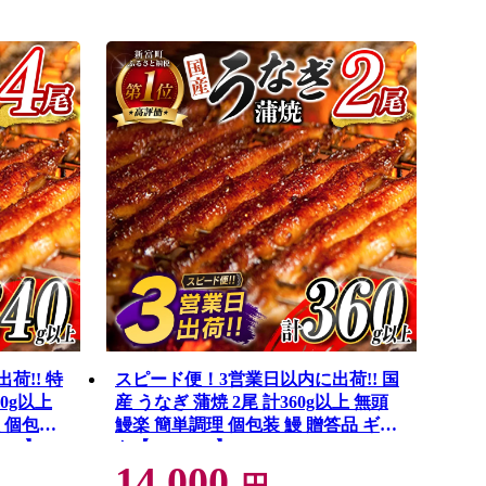
荷!! 特
スピード便！3営業日以内に出荷!! 国
40g以上
産 うなぎ 蒲焼 2尾 計360g以上 無頭
 個包装
鰻楽 簡単調理 個包装 鰻 贈答品 ギフ
-3D】
ト【B555-3D】
14,000