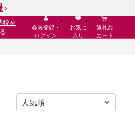
援
納税を
会員登録・
お気に
返礼品
る
ログイン
入り
カート