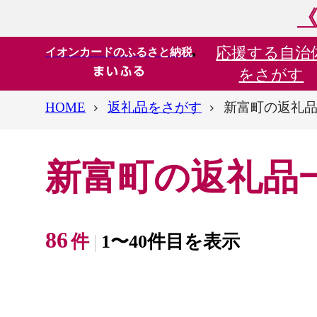
《
応援する
自治
イオンカードのふるさと納税
をさがす
HOME
返礼品をさがす
新富町の返礼
新富町の返礼品
86
件
1〜40件目を表示