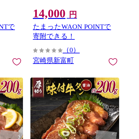
14,000
円
NTで
たまったWAON POINTで
寄附できる！
（0）
宮崎県新富町