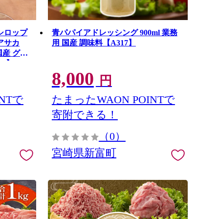
シロップ
青パパイアドレッシング 900ml 業務
アサカ
用 国産 調味料【A317】
国産 グリ
25】
8,000
円
NTで
たまったWAON POINTで
寄附できる！
（0）
宮崎県新富町