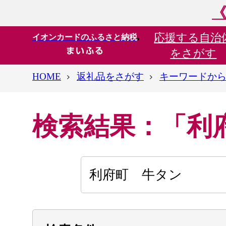
《
応援する
自治
イオンカードのふるさと納税
をさがす
HOME
返礼品をさがす
キーワードか
検索結果：「利