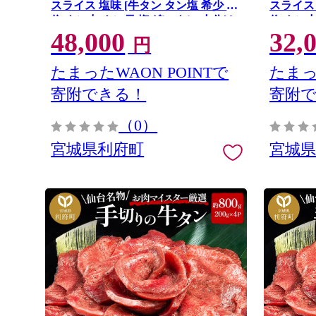
スライス 塩味 [牛タン タン塩 希少 部
スライス 
位 タン中 タン元 塩ダレ タレ 小分け
位 タン中
48,000
32,
仙台 名物 厚切 肉厚 おいしい 美味 牛
仙台 名物
円
肉 焼肉 バーベキュー BBQ 宮城県 利
肉 焼肉 
府町 船田食品] 宮城県利府町
府町 船
たまったWAON POINTで
たまっ
寄附できる！
寄附
（0）
宮城県利府町
宮城