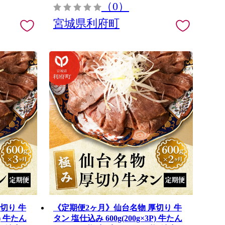
（0）
宮城県利府町
切り 牛
《定期便2ヶ月》仙台名物 厚切り 牛
P) 牛たん
タン 塩仕込み 600g(200g×3P) 牛たん