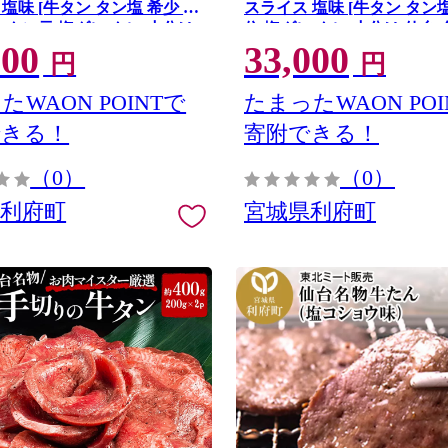
塩味 [牛タン タン塩 希少 部
スライス 塩味 [牛タン タン塩
 タン元 塩ダレ タレ 小分け
位 塩ダレ タレ 小分け 仙台 
000
33,000
 厚切 肉厚 おいしい 美味 牛
肉厚 おいしい 美味 牛 肉 焼
円
円
バーベキュー BBQ 宮城県 利
キュー BBQ 宮城県 利府町 
田食品] 宮城県利府町
宮城県利府町
たWAON POINTで
たまったWAON POI
できる！
寄附できる！
（0）
（0）
県利府町
宮城県利府町