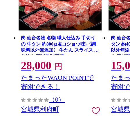
肉 仙台名物 名物 職人仕込み 手切り
肉 仙台
の 牛タン 約800g(塩コショウ味)〈調
タン 約4
味料以外無添加〉 牛たん スライス 塩
以外無添
仕込み 宮城県利府町
み 宮城
28,000
15,
円
たまったWAON POINTで
たまっ
寄附できる！
寄附
（0）
宮城県利府町
宮城