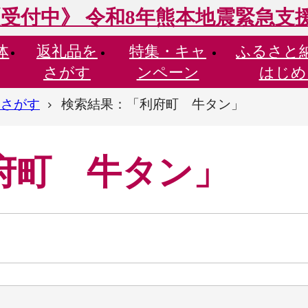
受付中》 令和8年熊本地震緊急支
体
返礼品を
特集・
キャ
ふるさと
さがす
ンペーン
はじめ
らさがす
検索結果：「利府町 牛タン」
府町 牛タン」