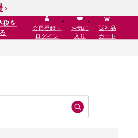
援
納税を
会員登録・
お気に
返礼品
る
ログイン
入り
カート