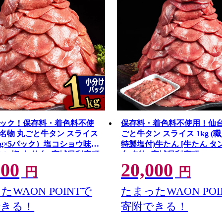
ック！保存料・着色料不使
保存料・着色料不使用！仙台
名物 丸ごと牛タン スライス
ごと牛タン スライス 1kg (
00g×5パック）塩コショウ味
特製塩付)牛たん [牛たん タン
タン塩 肉 仙台] 宮城県利府町
台 名物] 宮城県利府町
000
20,000
円
円
たWAON POINTで
たまったWAON POI
できる！
寄附できる！