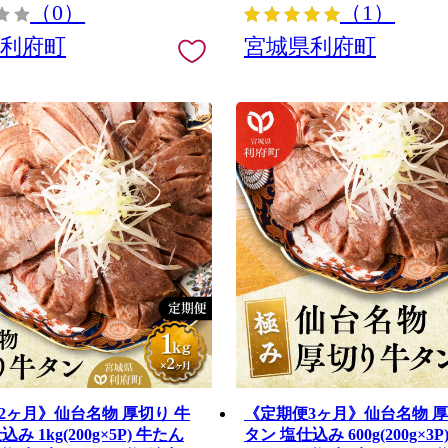
（0）
（1）
県利府町
宮城県利府町
2ヶ月》仙台名物 厚切り 牛
《定期便3ヶ月》仙台名物 厚
み 1kg(200g×5P) 牛たん
タン 塩仕込み 600g(200g×3