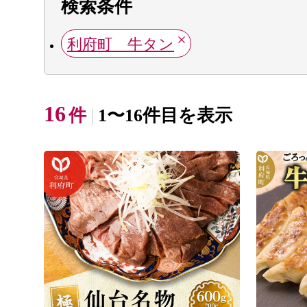
検索条件
利府町 牛タン
16
件
1〜16件目を表示