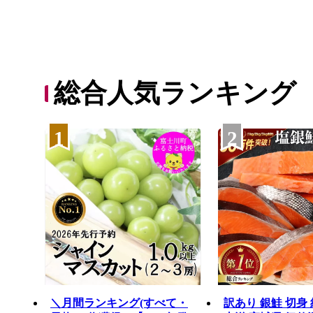
総合人気ランキング
1
2
＼月間ランキング(すべて・
訳あり 銀鮭 切身 約