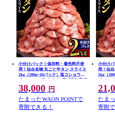
小分けパック！保存料・着色料不使
小分けパ
用！仙台名物 丸ごと牛タン スライス
用！仙台
2kg（200g×10パック）塩コショウ味
1kg（2
[牛タン タン塩 肉 仙台] 宮城県利府町
[牛タン 
38,000
21,
円
たまったWAON POINTで
たまっ
寄附できる！
寄附