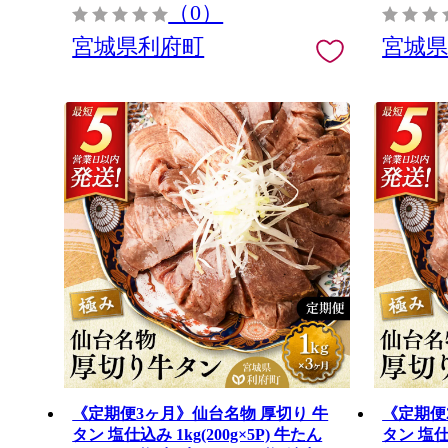
（0）
宮城県利府町
宮城
《定期便3ヶ月》仙台名物 厚切り 牛
《定期便
タン 塩仕込み 1kg(200g×5P) 牛たん
タン 塩仕込