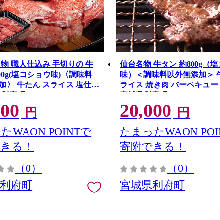
名物 職人仕込み 手切りの 牛
仙台名物 牛タン 約800g（
00g(塩コショウ味)〈調味料
味）＜調味料以外無添加＞ 
加〉 牛たん スライス 塩仕込
ライス 焼き肉 バーベキュー
県利府町
宮城県利府町
000
20,000
円
円
たWAON POINTで
たまったWAON POI
できる！
寄附できる！
（0）
（0）
県利府町
宮城県利府町