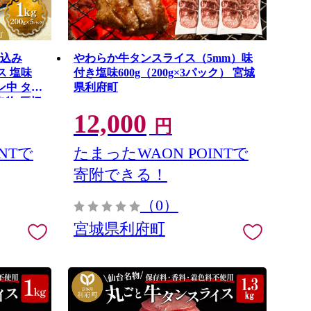
仕込み
やわらか牛タンスライス（5mm）味
イス 塩味
付き塩味600g（200g×3パック） 宮城
ン中 タン
県利府町
名物 厚切
12,000
肉 バーベ
円
船田食品]
NTで
たまったWAON POINTで
寄附できる！
（0）
宮城県利府町