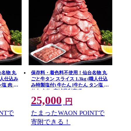
名物 丸
保存料・着色料不使用！仙台名物 丸
職人仕込み
ごと牛タン スライス 1.3kg (職人仕込
塩 肉 仙
み特製塩付) 牛たん [牛たん タン塩 肉
仙台 名物] 宮城県利府町
25,000
円
NTで
たまったWAON POINTで
寄附できる！