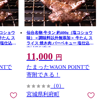
塩コショウ
仙台名物 牛タン 約400g（塩コショウ
牛たん ス
味）＜調味料以外無添加＞ 牛たん ス
 塩仕込み
ライス 焼き肉 バーベキュー 塩仕込み
宮城県利府町
11,000
円
NTで
たまったWAON POINTで
寄附できる！
（0）
宮城県利府町