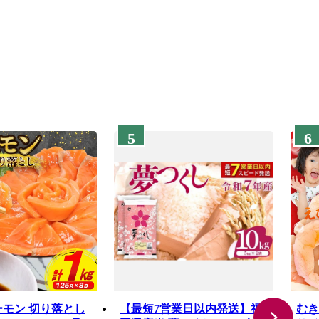
5
6
ーモン 切り落とし
【最短7営業日以内発送】福
むき