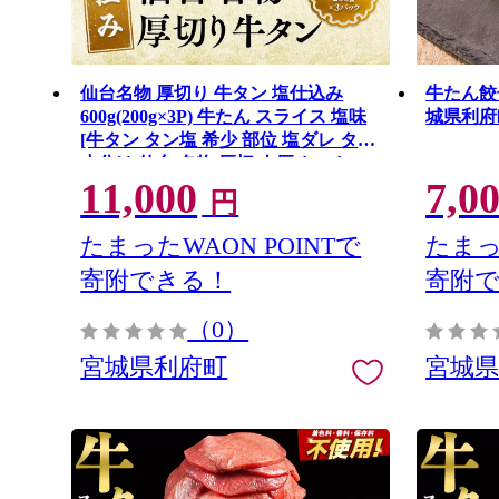
仙台名物 厚切り 牛タン 塩仕込み
牛たん餃子
600g(200g×3P) 牛たん スライス 塩味
城県利府
[牛タン タン塩 希少 部位 塩ダレ タレ
小分け 仙台 名物 厚切 肉厚 おいしい
11,000
7,0
美味 牛 肉 焼肉 バーベキュー BBQ 宮
円
城県 利府町 船田食品] 宮城県利府町
たまったWAON POINTで
たまっ
寄附できる！
寄附
（0）
宮城県利府町
宮城