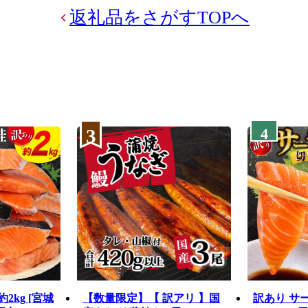
返礼品をさがすTOPへ
3
4
2kg [宮城
【数量限定】【 訳アリ 】国
訳あり サ