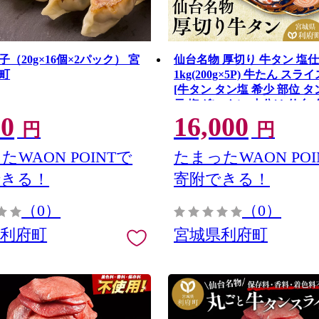
（20g×16個×2パック） 宮
仙台名物 厚切り 牛タン 塩
町
1kg(200g×5P) 牛たん スラ
[牛タン タン塩 希少 部位 タ
元 塩ダレ タレ 小分け 仙台 
00
16,000
肉厚 おいしい 美味 牛 肉 焼
円
円
キュー BBQ 宮城県 利府町 
宮城県利府町
たWAON POINTで
たまったWAON POI
できる！
寄附できる！
（0）
（0）
県利府町
宮城県利府町