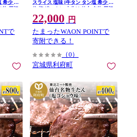
 希少 部
スライス 塩味 [牛タン タン塩 希少 部
名物 厚切
位 塩ダレ タレ 小分け 仙台 名物 厚切
22,000
肉 バーベ
肉厚 おいしい 美味 牛 肉 焼肉 バーベ
円
船田食品]
キュー BBQ 宮城県 利府町 船田食品]
宮城県利府町
NTで
たまったWAON POINTで
寄附できる！
（0）
宮城県利府町