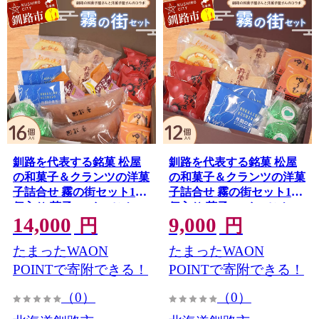
釧路を代表する銘菓 松屋
釧路を代表する銘菓 松屋
の和菓子＆クランツの洋菓
の和菓子＆クランツの洋菓
子詰合せ 霧の街セット16
子詰合せ 霧の街セット12
個入り 菓子 スイーツ ケー
個入り 菓子 スイーツ ケー
14,000
9,000
キ クッキー ロールケーキ
キ クッキー ロールケーキ
円
円
ブラウニー セット 詰め合
ブラウニー セット 詰め合
たまったWAON
たまったWAON
わせ あいちょう あいちょ
わせ あいちょう あいちょ
う釧路 老舗 ご当地 ローカ
う釧路 老舗 ご当地 ローカ
POINTで寄附できる！
POINTで寄附できる！
ル スーパー 釧路 釧路市 人
ル スーパー 釧路 釧路市 人
（0）
（0）
気 おいしい 美味しい うま
気 おいしい 美味しい うま
い 道東 北海道 特選 F4F-
い 道東 北海道 特選 F4F-