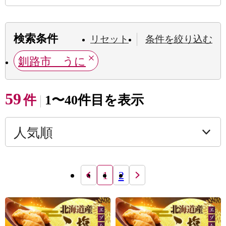
検索条件
リセット
条件を絞り込む
釧路市 うに
59
件
1〜40件目を表示
1
2