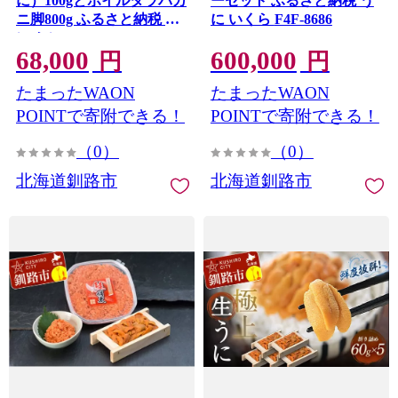
に）100gとボイルタラバカ
ーセット ふるさと納税 う
ニ脚800g ふるさと納税 う
に いくら F4F-8686
に かに F5F-0240
68,000
600,000
円
円
たまったWAON
たまったWAON
POINTで寄附できる！
POINTで寄附できる！
（0）
（0）
北海道釧路市
北海道釧路市