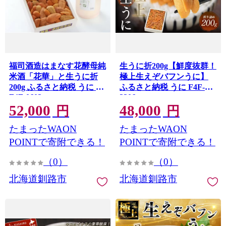
福司酒造はまなす花酵母純
生うに折200g【鮮度抜群！
米酒「花華」と生うに折
極上生えぞバフンうに】
200g ふるさと納税 うに 酒
ふるさと納税 うに F4F-
F4F-0602
3206
52,000
48,000
円
円
たまったWAON
たまったWAON
POINTで寄附できる！
POINTで寄附できる！
（0）
（0）
北海道釧路市
北海道釧路市