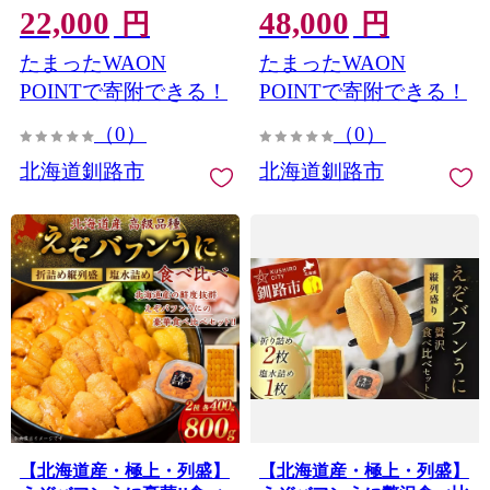
22,000
48,000
0550
円
円
たまったWAON
たまったWAON
POINTで寄附できる！
POINTで寄附できる！
（0）
（0）
北海道釧路市
北海道釧路市
【北海道産・極上・列盛】
【北海道産・極上・列盛】