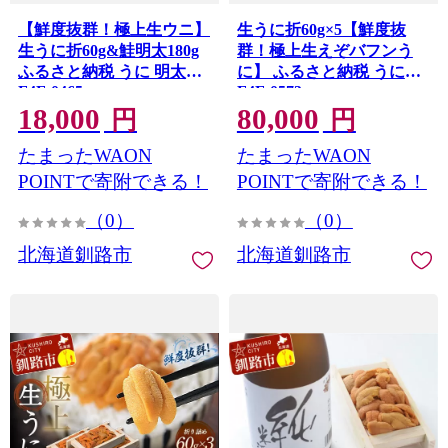
【鮮度抜群！極上生ウニ】
生うに折60g×5【鮮度抜
生うに折60g&鮭明太180g
群！極上生えぞバフンう
ふるさと納税 うに 明太子
に】 ふるさと納税 うに
F4F-0465
F4F-0573
18,000
80,000
円
円
たまったWAON
たまったWAON
POINTで寄附できる！
POINTで寄附できる！
（0）
（0）
北海道釧路市
北海道釧路市