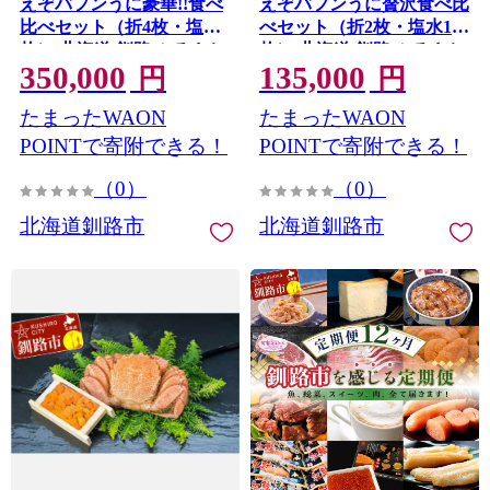
えぞバフンうに豪華!!食べ
えぞバフンうに贅沢食べ比
比べセット（折4枚・塩水4
べセット（折2枚・塩水1
枚） 北海道 釧路 ふるさと
枚） 北海道 釧路 ふるさと
350,000
135,000
納税 うに 雲丹 魚介類 海産
納税 うに 雲丹 魚介類 海産
円
円
物 高級 贈答用 豪華 F4F-
物 高級 贈答用 豪華 F4F-
たまったWAON
たまったWAON
0639
0638
POINTで寄附できる！
POINTで寄附できる！
（0）
（0）
北海道釧路市
北海道釧路市