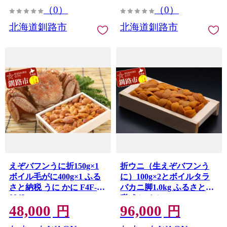
（0）
（0）
北海道釧路市
北海道釧路市
えぞバフンうに折150g×1
折ウニ（生えぞバフンう
ボイル毛がに400g×1 ふる
に）100g×2とボイルタラ
さと納税 うに かに F4F-
バカニ脚1.0kg ふるさと納
0843
税 うに かに F4F-0702
48,000
96,000
円
円