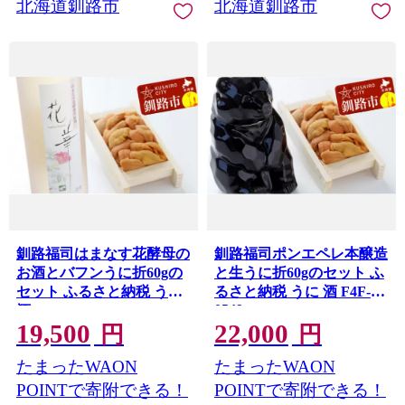
北海道釧路市
北海道釧路市
釧路福司はまなす花酵母の
釧路福司ポンエペレ本醸造
お酒とバフンうに折60gの
と生うに折60gのセット ふ
セット ふるさと納税 うに
るさと納税 うに 酒 F4F-
0549
酒 F4F-0542
19,500
22,000
円
円
たまったWAON
たまったWAON
POINTで寄附できる！
POINTで寄附できる！