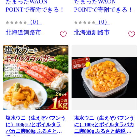
たまったWAON
たまったWAON
POINTで寄附できる！
POINTで寄附できる！
（0）
（0）
北海道釧路市
北海道釧路市
塩水ウニ（生えぞバフンう
塩水ウニ（生えぞバフンう
に）100g×2とボイルタラ
に）100gとボイルタラバカ
バカニ脚800g ふるさと納
ニ脚800g ふるさと納税 う
税 うに かに F4F-0701
に かに F4F-0700