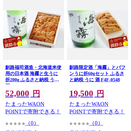
釧路福司酒造・北海道米使
釧路限定酒「海霧」とバフ
用の日本酒 海霧と生うに
ンうに折60gセット ふるさ
折200g ふるさと納税 うに
と納税 うに 酒 F4F-0548
酒 F4F-0601
52,000
19,500
円
円
たまったWAON
たまったWAON
POINTで寄附できる！
POINTで寄附できる！
（0）
（0）