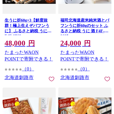
生うに折60g×3【鮮度抜
福司北海道産米純米酒とバ
群！極上生えぞバフンう
フンうに折60gのセット ふ
に】 ふるさと納税 うに
るさと納税 うに 酒 F4F-
F4F-0568
0605
48,000
24,000
円
円
たまったWAON
たまったWAON
POINTで寄附できる！
POINTで寄附できる！
（0）
（0）
北海道釧路市
北海道釧路市