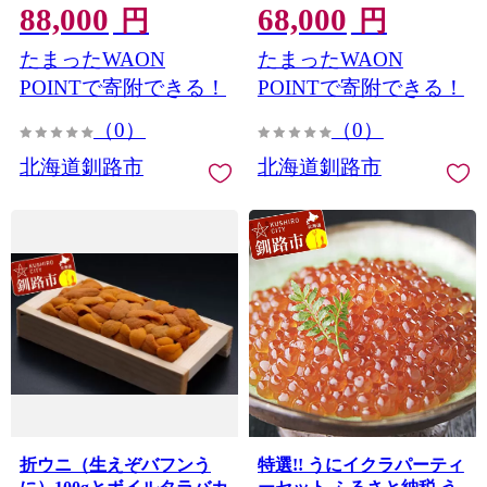
88,000
68,000
円
円
たまったWAON
たまったWAON
POINTで寄附できる！
POINTで寄附できる！
（0）
（0）
北海道釧路市
北海道釧路市
折ウニ（生えぞバフンう
特選!! うにイクラパーティ