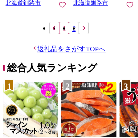
北海道釧路市
北海道釧路市
1
2
返礼品をさがすTOPへ
総合人気ランキング
1
2
3