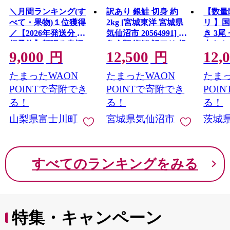
＼月間ランキング(す
訳あり 銀鮭 切身 約
【数量
べて・果物)１位獲得
2kg [宮城東洋 宮城県
リ 】
／【2026年発送分 先
気仙沼市 20564991] 鮭
き 3尾 
行予約】頬張る幸福
魚介類 海鮮 訳アリ 規
大きさ
9,000
12,500
12,
感 〜緑の宝石・ シ
格外 不揃い さけ サケ
レ・山
円
円
ャインマスカット 〜
鮭切身 シャケ 切り身
鰻 ふ
たまったWAON
たまったWAON
たまっ
１ｋｇ以上（２〜３
冷凍 家庭用 おかず 弁
な重 
房） フルーツ 山梨県
当 支援 サーモン 銀鮭
茨城 
POINTで寄附でき
POINTで寄附でき
POI
産 果物 くだもの シャ
切り身 魚 わけあり
と納税 冷
る！
る！
る！
イン マスカット ぶど
山梨県富士川町
宮城県気仙沼市
茨城
う ブドウ 葡萄 大粒 種
なし 先行予約 富士川
町 10000円 一万円
9000円 九千円
すべてのランキングをみる
特集・キャンペーン