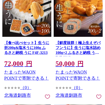
【食べ比べセット】生うに
【鮮度抜群！極上生えぞバ
折200g&塩水うに100g ふ
フンうに】生うに塩水詰め
るさと納税 うに F4F-3213
100g×2 ふるさと納税 うに
F4F-3212
72,000
50,000
円
円
たまったWAON
たまったWAON
POINTで寄附できる！
POINTで寄附できる！
（0）
（0）
北海道釧路市
北海道釧路市