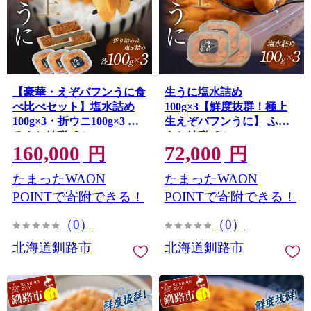
【豪華・えぞバフンうに食
生うに塩水詰め
べ比べセット】塩水詰め
100g×3【鮮度抜群！極上
100g×3・折ウニ100g×3 ふ
生えぞバフンうに】 ふる
るさと納税 うに F4F-0575
さと納税 うに F4F-3214
160,000
72,000
円
円
たまったWAON
たまったWAON
POINTで寄附できる！
POINTで寄附できる！
（0）
（0）
北海道釧路市
北海道釧路市