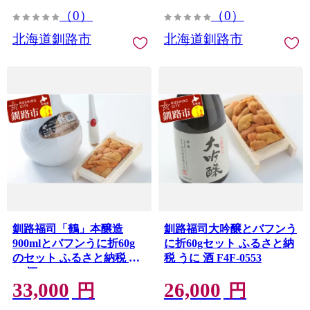
（0）
（0）
北海道釧路市
北海道釧路市
釧路福司「鶴」本醸造
釧路福司大吟醸とバフンう
900mlとバフンうに折60g
に折60gセット ふるさと納
のセット ふるさと納税 う
税 うに 酒 F4F-0553
に 酒 F4F-0554
33,000
26,000
円
円