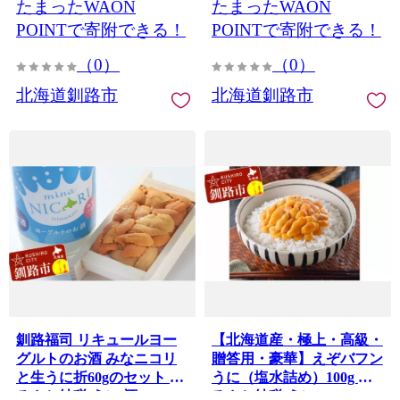
たまったWAON
たまったWAON
POINTで寄附できる！
POINTで寄附できる！
（0）
（0）
北海道釧路市
北海道釧路市
釧路福司 リキュールヨー
【北海道産・極上・高級・
グルトのお酒 みなニコリ
贈答用・豪華】えぞバフン
と生うに折60gのセット ふ
うに（塩水詰め）100g ふ
るさと納税 うに 酒 F4F-
るさと納税 うに F4F-0570