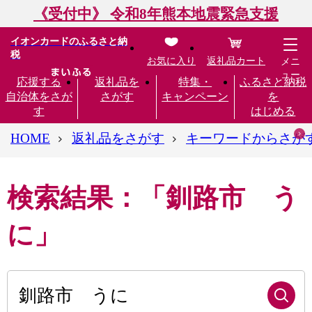
《受付中》 令和8年熊本地震緊急支援
イオンカードのふるさと納
税
お気に入り
返礼品カート
メニ
ュー
応援する
返礼品を
特集・
ふるさと納税
自治体をさが
さがす
キャンペーン
を
す
はじめる
HOME
返礼品をさがす
キーワードからさが
検索結果：「釧路市 う
に」