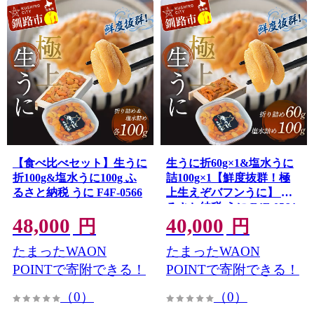
【食べ比べセット】生うに
生うに折60g×1&塩水うに
折100g&塩水うに100g ふ
詰100g×1【鮮度抜群！極
るさと納税 うに F4F-0566
上生えぞバフンうに】 ふ
るさと納税 うに F4F-0564
48,000
40,000
円
円
たまったWAON
たまったWAON
POINTで寄附できる！
POINTで寄附できる！
（0）
（0）