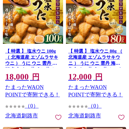
【 特選 】 塩水ウニ 100g
【 特選 】 塩水ウニ 80g （
（ 北海道産 エゾムラサキ
北海道産 エゾムラサキウ
ウニ ） うに ウニ 雲丹 海
ニ ） うに ウニ 雲丹 海鮮
鮮 魚介 ウニ丼 うに丼 ミョ
魚介 ウニ丼 うに丼 ミョウ
18,000
12,000
ウバン不使用 海産物 国産
バン不使用 海産物 国産 【
円
円
【 2026年6月上旬～9月下
2026年6月上旬～9月下旬発
たまったWAON
たまったWAON
旬発送予定 】
送予定 】
POINTで寄附できる！
POINTで寄附できる！
（0）
（0）
北海道釧路市
北海道釧路市