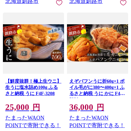
北海道釧路市
北海道釧路市
8520
8519
【鮮度抜群！極上生ウニ】
えぞバフンうに折60g×1 ボ
生うに塩水詰め100g ふる
イル毛がに380〜400g×1 ふ
さと納税 うに F4F-3208
るさと納税 うに かに F4F-
5330
25,000
36,000
円
円
たまったWAON
たまったWAON
POINTで寄附できる！
POINTで寄附できる！