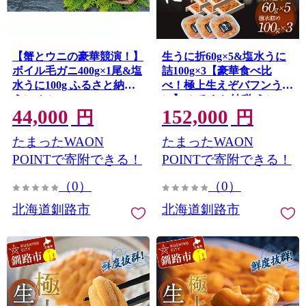
【蟹とウニの豪華競演！】
生うに折60g×5&塩水うに
ボイル毛ガニ400g×1尾&塩
詰100g×3【豪華食べ比
水うに100g ふるさと納税
べ！極上生えぞバフンう
うに かに F4F-5335
に】 ふるさと納税 うに
44,000
152,000
F4F-3215
円
円
たまったWAON
たまったWAON
POINTで寄附できる！
POINTで寄附できる！
（0）
（0）
北海道釧路市
北海道釧路市