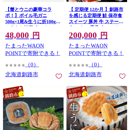
【蟹とウニの豪華コラ
【 定期便 12か月 】釧路市
ボ！】ボイル毛ガニ
を感じる定期便 鮭 保存食
500g×1尾&生うに折100g
スイーツ 豚丼 牛 ステーキ
ふるさと納税 うに かに
うに ウニ 雲丹 肉 コーヒー
48,000
200,000
F4F-5334
たらこ ホタテ いくら 数の
円
円
子 魚卵 頒布会 セット
たまったWAON
たまったWAON
F5F-0297
POINTで寄附できる！
POINTで寄附できる！
（0）
（0）
北海道釧路市
北海道釧路市