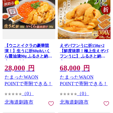
【ウニとイクラの豪華競
えぞバフンうに折150g×2
演！】生うに折60g&いく
【鮮度抜群！極上生えぞバ
ら醤油漬90g ふるさと納税
フンうに】 ふるさと納税
うに いくら F4F-8822
うに F4F-0698
28,000
68,000
円
円
たまったWAON
たまったWAON
POINTで寄附できる！
POINTで寄附できる！
（0）
（0）
北海道釧路市
北海道釧路市