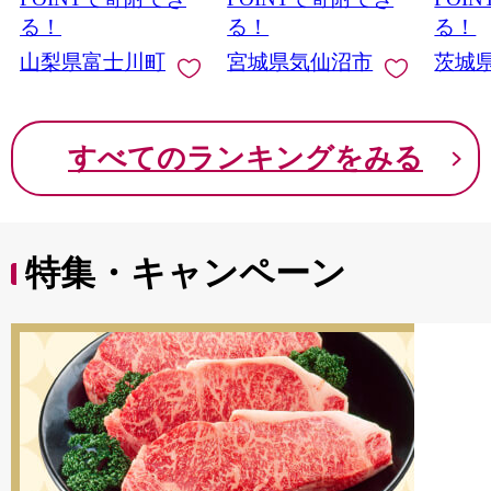
産 果物 くだもの シャ
切り身 魚 わけあり
と納税 冷
る！
る！
る！
イン マスカット ぶど
山梨県富士川町
宮城県気仙沼市
茨城
う ブドウ 葡萄 大粒 種
なし 先行予約 富士川
町 10000円 一万円
9000円 九千円
すべてのランキングをみる
特集・キャンペーン