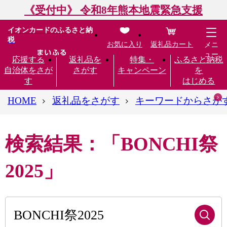
《受付中》 令和8年熊本地震緊急支援
イオンカードのふるさと納
税
お気に入り
返礼品カート
メニ
ュー
応援する
返礼品を
特集・
ふるさと納税
自治体をさが
さがす
キャンペーン
を
す
はじめる
HOME
返礼品をさがす
キーワードからさが
検索結果：「BONCHI祭
2025」