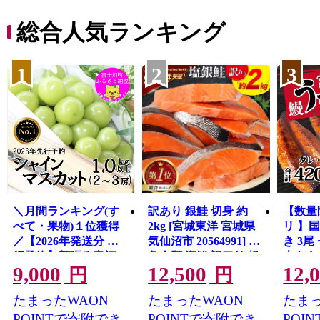
総合人気ランキング
1
2
3
＼月間ランキング(す
訳あり 銀鮭 切身 約
【数量
べて・果物)１位獲得
2kg [宮城東洋 宮城県
リ 】
／【2026年発送分 先
気仙沼市 20564991] 鮭
き 3尾 
行予約】頬張る幸福
魚介類 海鮮 訳アリ 規
大きさ
9,000
12,500
12,
感 〜緑の宝石・ シ
格外 不揃い さけ サケ
レ・山
円
円
ャインマスカット 〜
鮭切身 シャケ 切り身
鰻 ふ
たまったWAON
たまったWAON
たまっ
１ｋｇ以上（２〜３
冷凍 家庭用 おかず 弁
な重 
房） フルーツ 山梨県
当 支援 サーモン 銀鮭
茨城 
POINTで寄附でき
POINTで寄附でき
POI