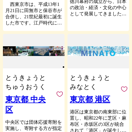
ツ・情報などの生活型の産
徳川幕府の成立から、日本
るおいのある自然環境を大
西東京市は、平成13年1
ムが市内を活動拠点として
業が高度に集積して、調和
の政治・経済・文化の中心
切にしながら、より一層、
月21日に田無市と保谷市が
います。
した「生活核都市」として
として発展してきました。
魅力あふれる豊かなまちを
合併し、21世紀最初に誕生
【ボートレース平和島】
発展し、住んでみたい街と
江戸城の面影を今なお残す
目指していきます。
した市です。江戸時代に青
ボートレース平和島は大田
してそのイメージが定着し
皇居のほか、立法（国会議
梅街道の宿場町として栄
区にありますが、府中市が
ています。
事堂）、行政（首相官邸や
え、北多摩の商業の中心地
主催する競艇場です。Ｓ
現在は、人口約14万8千人
霞が関官庁街）、司法（最
として発展した田無市と、
Ｇ・Ｇ１レースが行われる
（令和4年4月1日現在）、
高裁判所）の三権の主要機
同じく江戸時代に武蔵野の
日本有数の競艇場で、多く
新宿から約12キロメート
関、世界的なビジネス街と
新田開発、後に東京近郊農
のお客さんで賑わいます。
ル、電車で約20分の至近に
して発展する丸の内・大手
村として発展した保谷市の
あり、23区と多摩地区を結
町、落ち着いた景観とたた
2つのまちが合併し、多摩
ぶ東京の『芯』となってい
ずまいを見せる番町・麹
地域5番目の人口規模を有
ます。
町、電気街やポップカルチ
とうきょうと
とうきょうと
する市として発展してきて
ャーの発信地である秋葉
います。
ちゅうおうく
みなとく
市内を東西に貫通するJR
原、古書店街の神保町、ス
市内には世界最大級のド
中央線に沿って主に三駅圏
ポーツ店街の小川町、繊維
ームと世界記録を有するプ
東京都 中央
東京都 港区
に分かれています。市の玄
街の岩本町など、他に例の
ラネタリウムを擁する多摩
関として、デパートや専門
ない多様で特徴ある街並み
区
六都科学館や、平成27年3
店などの商業集積をもつ吉
港区は東京都の南東部に位
が形成されています。
月に国史跡に指定された南
祥寺圏。三鷹駅から北側に
置し、昭和22年に芝区・麻
また、日本有数の桜の名所
関東最大級の規模を誇る縄
中央区では団体応援寄附を
伸びる文化・行政ゾーンの
布区・赤坂区の3区が統合
である千鳥ヶ淵、歴史と風
文遺跡である下野谷遺跡が
実施し、寄附する方が指定
中央圏。武蔵境駅を中心
されて「港区」が誕生しま
格を感じられる赤レンガ造