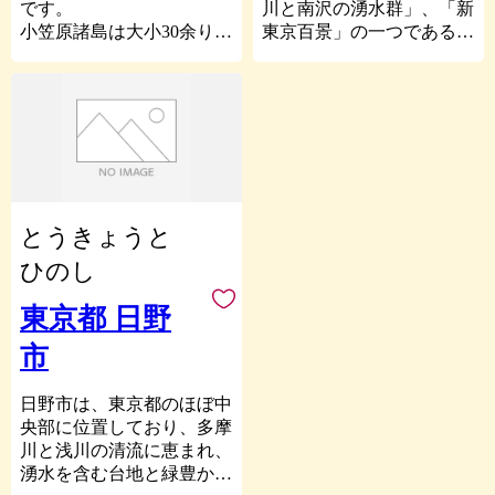
たモヤイ像が島のあちこち
やジュリアの十字架など、
です。
川と南沢の湧水群」、「新
本全体の平均に比べても
に点在していて観光に来た
歴史に触れることができる
小笠原諸島は大小30余りの
東京百景」の一つである
5％強多くなっていてま
方を楽しませています。
建造物も数多くあります。
島々からなり、2011年6月
「竹林公園」など豊かな水
す。「離島＝人口減少、少
式根島は新島から約7㎞南
2020年には、東京都初の
29日に世界自然遺産に登録
と緑に囲まれた東久留米
子高齢化」と思われがちで
下した位置にあり、周囲
「星空保護区」に認定され
されました。
市。
すが、とても活気のある状
12.2㎞、面積3.67㎢と小さ
ました。夏には天の川、冬
現在有人島は父島と母島
況になってきています。
東久留米市を心のふるさと
な島ですが、リアス式海
にはキラキラと輝く冬のダ
で、父島には約2000人、母
としてつながり、応援して
岸、洞窟、断崖、入り江な
イヤモンドを夜空に見るこ
島には約500人が暮らし、
利島にお越しの際は、島の
いただける皆様を心よりお
ど非常に変化に富んだ地形
とができます。夜は波の音
独特の自然、歴史、文化、
風景や食べ物だけでなく、
待ちしております。
をしています。入り江や岩
を聴きながら眠り、朝は鳥
環境を形成してきました。
島民との交流も楽しんでも
とうきょうと
場の多い式根島は海水浴や
のさえずりで目を覚ますこ
お気に入りの海岸でゆった
らえたらと思います。皆さ
釣り、ダイビング等を楽し
とのできる神津島。
り過ごしたり、海に出てイ
ひのし
んとお会いできることを楽
むには最高のロケーション
一度来たらわかります。
ルカと泳いだり、ホエール
しみにしています。
となっています。また、式
ここが東京都とは思えない
ウォッチングをしたり、南
東京都 日野
根島は温泉も豊富で、3つ
ほどの自然あふれる、魅力
洋の魚を釣ってみたり、
市
の海中温泉を持つ島として
のある島だと。
山に登って、雄大な景色を
も有名です。
楽しんだり、亜熱帯に生え
そんな2つの島は1日3便運
る植物や、オガサワラオオ
日野市は、東京都のほぼ中
航している連絡船にしきで
コウモリ、アカガシラカラ
央部に位置しており、多摩
行き来することもできま
スバトなどの天然記念物を
川と浅川の清流に恵まれ、
す。
見てみたり、夜には星空を
湧水を含む台地と緑豊かな
2島とも青い海をはじめと