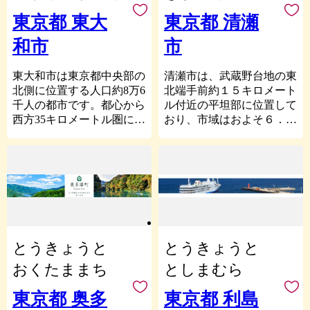
いを残す和の景観、異国情
緒漂う洋の風景、豊かな自
東京都 東大
東京都 清瀬
■お問い合わせ先
然を楽しめる町です。
荒川区ふるさと納税サポ
和市
市
ート室
(営業時間：９時～１７
東大和市は東京都中央部の
清瀬市は、武蔵野台地の東
時 ※土・日・祝、年末年
北側に位置する人口約8万6
北端手前約１５キロメート
始は除く。)
千人の都市です。都心から
ル付近の平坦部に位置して
電話：050-3096-8214
西方35キロメートル圏にあ
おり、市域はおよそ６．５
メールアドレス：
り、都心へ1時間以内の通
キロメートル×２キロメー
support@arakawa.furusato-
勤圏にあります。
トルの狭長の地形をなして
lg.jp
多摩地域を南北に走る多摩
います。
モノレールや、東西に走る
市の南側には多くの医療関
西武拝島線による利便性の
係施設があり、１９３０年
高さから、住宅都市として
代から、一時は亡国病と言
の魅力を備える一方、市北
われた結核の療養と研究に
部は多摩湖（村山貯水池）
おいて、日本における中心
とうきょうと
とうきょうと
を擁する狭山丘陵が東西に
的な役割を果たしてきたこ
ゆるやかに起伏し、自然豊
とを示しております。市で
おくたままち
としまむら
かな環境に溢れています。
は「結核医療と清瀬市の尊
い歴史」を大きな資源と
東京都 奥多
東京都 利島
し、結核予防会と協働で作