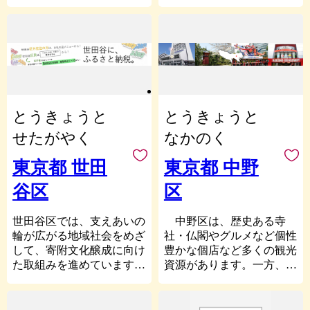
あふれています。また、
学）をはじめ、多くの教育
かした地場産業が発達し、
黒」の風景を題材とした作
100年に一度とも言われる
機関が設立されました。ま
明治から昭和にかけては
品をいくつも残していま
渋谷駅周辺のまちづくりも
た、東京大学周辺には多く
次々と町工場が生まれ、そ
す。富士山を望む構図や目
現在進行中です。
の文化人・文人が集い暮ら
の技術や技能は現代にも受
黒不動の門前の賑わいがい
みなさまに、いつの時代も
していたことから、近代文
け継がれています。毎年夏
きいきと描かれています。
文化の発信地である渋谷区
化の発信地という一面もあ
に開催される隅田川の花火
目黒は、江戸の町から日帰
の魅力を体験・お楽しみい
りました。いまではその旧
大会は、江戸時代より続く
りできる観光地（リゾー
ただけるような返礼品をご
跡等が、街歩きの観光スポ
夏の風物詩。両国にある国
ト）で、多くの庶民が訪れ
とうきょうと
とうきょうと
用意してお待ちしておりま
ットとして人気を博してい
技館では、大相撲の数々の
ていたことが伺えます。
す。
ます。
名勝負が繰り広げられてい
せたがやく
なかのく
現在でも、おしゃれで個
現代に目を移すと、東京ド
ます。2012年には東京スカ
性的なスイーツ店やカフェ
ームシティが、東京ドーム
イツリーが誕生。国内外よ
東京都 世田
東京都 中野
が並ぶ商店街、目黒川の桜
をはじめ、遊園地やホテ
り多くの観光客が訪れてい
谷区
区
並木、目黒のさんま祭な
ル、スパ（温泉）などを合
ます。
ど、大勢のお客様で賑わい
わせた総合的なレジャー施
墨田区は、日本が誇る世界
ます。「住みたいまちラン
設として常に最新のアミュ
世田谷区では、支えあいの
中野区は、歴史ある寺
的絵師・葛飾北斎の生誕の
キング」では、いつも上位
ーズメントを提供し続けて
輪が広がる地域社会をめざ
社・仏閣やグルメなど個性
地でもあります。2016年に
に入る人気の街です。芸能
います。加えて、文京区に
して、寄附文化醸成に向け
豊かな個店など多くの観光
は、郷土で生まれた偉人・
人が多く住む街としても知
は先鋭的で個性的な美術館
た取組みを進めています。
資源があります。一方、若
北斎を区民の誇りとして顕
られ、「めぐろ観光まちづ
や博物館、ギャラリーも数
皆さんの温かい気持ちで地
者も多く、数多くのイベン
彰するとともに、観光や産
くり協会」の名誉会長に
多く、文化の発信地という
域の笑顔が増え、またそこ
トが開催されており、昔な
業へも寄与する地域活性化
は、タモリさんが就任され
一面を継承しています。
から新たな善意が生まれて
がらの人情味あふれる商店