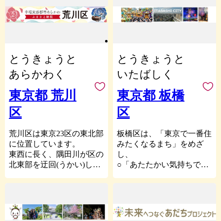
(2)営利を目的としない団
また、寄附者様都合によ
・返礼品の選択は、10品ま
ります。江戸時代には東海
どり」をはじめとした様々
体であって、前号に掲げる
り返礼品がお届けできない
でとさせていただきます。
道第一の宿として賑わい、
なイベントやアニメーショ
活動を主たる目的としてい
場合、返礼品の再送はいた
・返礼品の写真はイメージ
明治時代に入ってからは、
ンミュージアムといった観
ること。
しません。
です。
京浜工業地帯発祥の地とし
光施設のほか、銭湯や公
(3)総会、理事会等により
※20歳未満の方への酒類の
て発展してまいりました。
園、史跡、商店街といった
とうきょうと
とうきょうと
団体の意思決定を行ってい
販売は固くお断りしていま
そして現在、羽田空港の国
多くの観光資源があり、
ること。
す。
際化や、品川駅への新幹線
多様な魅力とにぎわいのあ
あらかわく
いたばしく
(4)定款、規約その他これ
の停車はもとよりリニア中
る快適なまちとなっていま
■個人情報の取扱いについ
に類するものを備えている
央新幹線の乗り入れなど、
す。
東京都 荒川
東京都 板橋
て
こと。
再び交通、産業の拠点とし
寄附者様からいただいた
(5)団体の活動に関する情
区
区
杉並区のふるさと納税は、
て重要な役割を担おうとし
個人情報は、台東区及び台
報を広く公開しているこ
善意の「寄附」であるこ
ています。
東区がふるさと納税関連業
と。
と、ふるさと納税制度を通
荒川区は東京23区の東北部
板橋区は、「東京で一番住
務を委託する事業者が責任
(6)5名以上の構成員で組織
じて地方を活性化すること
に位置しています。
みたくなるまち」をめざ
をもって安全に管理・保管
されていること。
の２つを大事にし、さまざ
東西に長く、隅田川が区の
し、
し、第三者に譲渡・提供す
(7)暴力団（暴力団員によ
まな分野で寄附の使い道を
北東部を迂回(うかい)して
○「あたたかい気持ちで支
ることはございません。ま
る不当な行為の防止等に関
設けるなど、本来の寄附文
流れ、
えあう」
た、寄附金の受付、入金及
する法律（平成３年法律第
化を広める取組を進めてい
南千住、荒川、町屋、東尾
○「元気なまちをみんなで
び返礼品発送に係る確認や
77号）第2条第2号に規定す
ます。
久、西尾久、東日暮里、西
つくる」
連絡、ふるさと納税の使い
る暴力団をいう。以下同
日暮里の各地域がありま
○「みどり豊かな環境を未
道に関する報告、並びにふ
現在では、使途を明確にし
じ。）又は暴力団若しくは
す。
来へつなぐ」温かいまちで