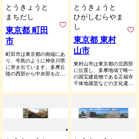
附は、地方自治法第96号第
面積は23区中1位で、四季
■基金の設置について
尾芭蕉の「『奥の細道』旅
ないこと。
とうきょうと
◎防災・危機管理分野：万
とうきょうと
9号の負担付寄附金として
折々のみどりや大地の恵み
区では、ご厚意による寄
立ちの地」にもなった「千
全な備えの安心・安全
受諾するものではありませ
を身近に感じられる都市農
附金のうち、100万円以上
住」からでした。明治以降
まちだし
ひがしむらやま
◎都市づくり分野：快適で
ん。
業は区の誇りです。また、
の寄附金について、寄附者
は、軽工業・重化学工業が
し
魅力あるまち
※荒川区民の方が荒川区に
みどりの中で優れた文化芸
様の意向を踏まえて基金を
さかんになり、鉄道の開通
東京都 町田
寄附した場合、返礼品をお
術を楽しめるまちの実現を
設置しています。
とともに人口も増加してい
東京都 東村
市
贈りすることができません
目指し、独創的で発信力の
基金については、区で直
きました。
ので御了承ください。
ある新たな企画や、文化芸
接寄附申込を受け付け、寄
現在、北千住のまちは昔
山市
術と一体となったまちづく
附目的等をお伺いしますの
ながらの路地や銭湯、祭り
町田市は東京都の南端にあ
■個人情報の取扱いについ
りを進めています。
で、事前に下記担当までお
などの下町情緒を残す一方
り、半島のように神奈川県
東村山市は東京都の北西部
て
「牧野記念庭園」や「23
問い合わせ下さい。
で、6つの大学が集中し、
に突き出ています。多摩丘
に位置し、多摩地域で唯一
寄附者様からいただいた
区唯一の大規模なカタクリ
台東区企画財政部財政課
若者や女性に人気の店や、
陵の西部から中央部を占め
の国宝建造物である正福寺
個人情報は、荒川区が責任
群生地である清水山の森」
電話番号：03-5246-1071
古民家をリノベーションし
る位置に立地していて、東
千体地蔵堂などの文化遺産
をもって安全に蓄積・保管
などの特色ある公園、「練
た個性的な店舗が増えるな
西22.3キロメートル、南北
が伝える「歴史」にあふれ
し、
馬発祥の農業体験農園」や
ど、古さと新しさが交じり
13.2キロメートル、面積は
るとともに、市内に9つの
第三者に譲渡・提供する
「練馬大根引っこ抜き競技
合う人気スポットとなり、
71.80平方キロメートルで
駅を擁し、都心へも短時間
ことはございません。
大会」、「みどりの風 練
民間調査の「穴場だと思う
す。
でアクセス可能な「利便
馬薪能」や「ねりまの森の
街ランキング」で10年連続
市制は1958年2月1日に施行
返礼品発送のために、返
性」の高い生活都市として
音楽祭」などの文化芸術イ
１位を獲得しています。
され、東京都で9番目に生
礼品協力事業者に寄附者様
成熟しております。その一
ベントなど、都心部では味
ほかにも、荒川をはじめ
まれた都市です。古くから
の個人情報を提供する際
方で、映画となりのトトロ
わえない数多くの魅力があ
とした豊かな水辺や、厄除
横浜に向かう街道は「絹の
は、
の舞台ともいわれている八
ります。
けで有名な西新井大師等に
道」とも呼ばれ、交通の要