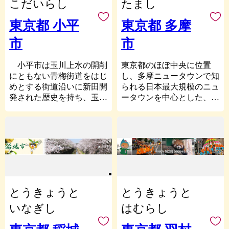
「馬場大門のケヤキ並木」
市の中央部には、東西に走
こだいらし
たまし
E-mail：
条例」
など、豊かな自然にも恵ま
る京王線と、国道20号線
tachikawa@furusato-bpo.com
三鷹市では、目標達成に
れております。人口約５万
(甲州街道)、中央自動車道
東京都 小平
東京都 多摩
向けた計画に基づき、総合
人で昭和２９年に市制を施
があり、これを中心として
市
市
的、計画的に市政運営を行
行した本市は、半世紀以上
市街地を形成しています。
う計画行政を進めていま
にわたる歩みの中で、高い
す。「三鷹市基本構想」を
調布市は、武蔵野の歴史と
行政水準を持つ多摩地域の
小平市は玉川上水の開削
東京都のほぼ中央に位置
最上位計画とし、基本構想
数々の史跡を持つ文化都市
中核的都市として発展し、
にともない青梅街道をはじ
し、多摩ニュータウンで知
に定める基本目標である
でもあります。市役所北側
現在は人口約２６万人を擁
めとする街道沿いに新田開
られる日本最大規模のニュ
「高環境・高福祉のまちづ
にある調布市文化会館たづ
するまでになりました。
発された歴史を持ち、玉川
ータウンを中心とした、自
くり」を実現するため、
くりでは、市民の文化とコ
上水、野火止用水、雑木林
然と調和したゆとりある住
「基本計画」及び「個別計
≪府中市の魅力≫
ミュニティ活動がより発展
などの緑多き閑静なまちを
環境が計画的に整備された
画」を策定しています。
【馬場大門のケヤキ並木】
する場となっています。ま
形成してきました。
街です。
また、市政運営における
府中の表玄関にふさわしい
た、武者小路実篤記念館
「つながり、共に創るま
京王線・小田急線の2路線
最高規範として「三鷹市自
景観を作り出し、けやき並
は、市民の憩いの場として
ち こだいら」を目指す将
で都心にダイレクトアクセ
治基本条例」を制定し、同
木としては国内唯一の国指
も親しまれています。
来像とし、市民が地域に誇
ス、多摩モノレールで中央
条例に基づき地方自治を推
定天然記念物であり、多く
さらに、電気通信大学をは
り・愛着を持ち「住み続け
線方面へと、多彩な鉄道ネ
進しています。基本構想で
の市民に愛される府中のシ
じめ、桐朋学園、白百合女
たい」と思うこと、新たに
ットワークにより、通勤・
とうきょうと
とうきょうと
描く都市の将来像を実現し
ンボルです。
子大学、東京慈恵会医科大
「小平市に住んでみたい」
レジャーなどのお出かけも
ていくため、制度・仕組み
【大國魂神社】
学が立地する学園都市でも
と考える人が増えることな
快適・便利！
いなぎし
はむらし
を定めたものが自治基本条
約１９００年の歴史をもつ
あり、これらの大学のほ
ど、その実現を目指してい
例で、基本構想と自治基本
武蔵国の総社で、８基のみ
か、明治大学、東京外国語
2021年11月1日に市制50周
くためのご支援として、小