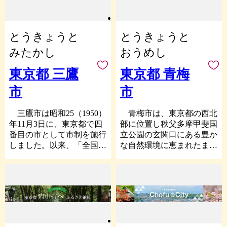
共存する目黒区を知ってい
と納税で応援（寄付）でき
取組みに寄附をしたいと思
にぎやかな毎日を彩りま
など緑豊かな地域を形成し
ただき、親しみを持ってい
る制度、【すみだの夢応援
って頂けた、そのお気持ち
す。一方で、高尾山や陣馬
ています。市域中央には季
ただきたいと考えていま
助成事業】実施中です。
が、世田谷を豊かにするこ
山など、「ここは東京？」
節ごとに色とりどりの花を
す。
集まった寄付金は、全額プ
とに繋がり、地域に幸せの
とうきょうと
とうきょうと
と思うほどの自然がすぐそ
楽しむことができる都会の
ロジェクトの実施団体へ助
輪を広げることができま
ばにあります。
オアシス、国営昭和記念公
みたかし
おうめし
ご寄付の受入事業として
成金として交付されます。
す。
さらに、21の大学・専門学
園をはじめ、国立国語研究
様々な寄付メニューをご用
皆さまのご支援をよろしく
世田谷区では、福祉・子ど
校・高専で約9万人の学生
所、国立極地研究所や
東京都 三鷹
東京都 青梅
意しています。ご寄付いた
お願いいたします。
も・みどりなど12の基金を
が学ぶ、全国有数の「学生
立川広域防災基地などが存
だいた区外にお住まいのか
中心に寄附先を選んでいた
市
市
のまち」としても知られて
在し、中央南寄りには、東
たには、お礼の品をご用意
だいています。皆さまに、
います。
京都の東西を結ぶJR中央
いたしました。
興味のある取組みを選んで
線が走り、東京駅からは、
三鷹市は昭和25（1950）
青梅市は、東京都の西北
ぜひ、目黒区の取組みを
いただき、その善意が積み
八王子市のふるさと納税で
特別快速電車で40分です。
年11月3日に、東京都で四
部に位置し秩父多摩甲斐国
ご理解いただき、多くの皆
重なって、取組みが進み、
は、寄附者の皆様に感謝の
また、JR青梅線、南武線
番目の市として市制を施行
立公園の玄関口にある豊か
さまのご支援をお待ちして
世田谷のまち全体が豊かに
気持ちをお伝えするため、
が乗入れ、多摩都市モノレ
しました。以来、「全国の
な自然環境に恵まれたまち
おります。
なっていく。そんな素敵な
生産者や職人の"わ
ールの立川北駅・立川南駅
自治体で初の公共下水道普
です。
未来につながるよう、ふる
ざ"と"想い"が詰まった、
に
及率100%の達成」、「７
市の総面積の６割以上を占
さと納税制度を活用し、よ
地産地消の「お届け返礼
挟まれたJR立川駅は、1日
つのコミュニティ住区ごと
める豊富な森林と東西を貫
りよいまちづくりを進めま
品」に加え、五感で楽しむ
平均乗車人員が多摩地域で
に組織した市民団体である
く多摩川は、首都圏におけ
す。
「体験型返礼品」をご用意
最も多い交通の要衝となっ
住民協議会が、自ら管理運
る観光・レクリエーション
しました。
ており、駅周辺は商業施設
営を行うコミュニティ・セ
の場としてにぎわっていま
皆さんの善意で地域に幸せ
また、まちづくりに取り組
やオフィスが発展しにぎわ
ンターを拠点に地域づくり
す。
の輪を広げることができる