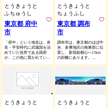
む団体などを応援する「応
いを見せています。
を行うコミュニティ行政の
市内の観光スポットとし
よう、ご支援をお願いしま
とうきょうと
とうきょうと
援型」寄附で、ふるさと八
立川市では、産業や文化
推進」、「メンバー全員を
て、梅の公園、岩倉温泉、
す。
王子を応援する皆様のお気
の振興によるにぎわいと、
公募市民である『みたか市
四季おりおりの景色が楽し
ふちゅうし
ちょうふし
持ちに応えます。
緑あふれる自然に囲まれた
民プラン21会議』による、
める御岳山や御岳渓谷など
やすらぎのある空間がバラ
白紙からの市民参加による
があり、加えて毎年行われ
東京都 府中
東京都 調布
皆様からお預かりした寄附
ンスよく共存し、多くの人
基本構想、基本計画の策
るイベントでは、青梅大祭
金は、このまちを育んでき
市
市
が行き交うまちをイメージ
定」、「コミュニティ・ス
や花火大会、市民マラソン
た自然・伝統文化を未来に
し、「にぎわいとやすらぎ
クールを基盤とした小・中
の草分けである青梅マラソ
つないでいく事業や、子ど
の交流都市 立川」を
一貫教育の全市展開」な
ンなどが開催されていま
「府中」という地名は、奈
調布市は、東京都のほぼ中
もたちや学生が活躍するま
将来像として定めていま
ど、さまざまな分野で先駆
す。
良・平安時代に武蔵国を治
央、多摩地区の南東部に位
ちづくりなどに大切に活用
す。今後も文化や教育、産
的な施策を進めてきまし
青梅市のまちの将来像を
めていた役所である国府
置し、新宿副都心へ15km
していきます。
業をさらに充実発展させ、
た。
「美しい山と渓谷に抱か
が、この地に置かれていた
の距離にあります。
ぜひ、ふるさと納税で、八
笑顔あふれる地域社会の構
現在は、成熟した都市の
れ、東京に暮らす 青梅」
ことに由来します。現在も
市の東は世田谷区、北は三
王子を応援してください。
築を目指していきます。ぜ
質的向上をめざす「都市再
とし、住む場所として、ま
市内には国指定の重要文化
鷹市、小金井市、西は府中
ひ応援をお願いいたしま
生」、ともに支えあう地域
た事業を営む場所として選
財を含む有形無形の文化財
市、南は狛江市および多摩
す。
社会を生み出す「コミュニ
ばれ続けるようなまちを目
が数多く存在し、歴史の面
川をはさんで稲城市、神奈
ティ創生」の２つを最重点
指しています。
影が色濃く残っておりま
川県川崎市に接していま
【お問い合わせ先】
課題として、「参加と協働
す。また、本市は、瀬や波
す。
立川市ふるさと納税事務局
のまちづくり」を進めてい
の音に心が和む多摩川、ム
市の面積は21.58平方キロ
TEL：050-3146-0821（平日
ます。
サシノキスゲが可憐に咲く
メートルで、東京都の約1
とうきょうと
とうきょうと
9:00～18:00）
浅間山、国指定天然記念物
パーセントに当たります。
FAX：050-3488-0889
「三鷹市の計画・自治基本