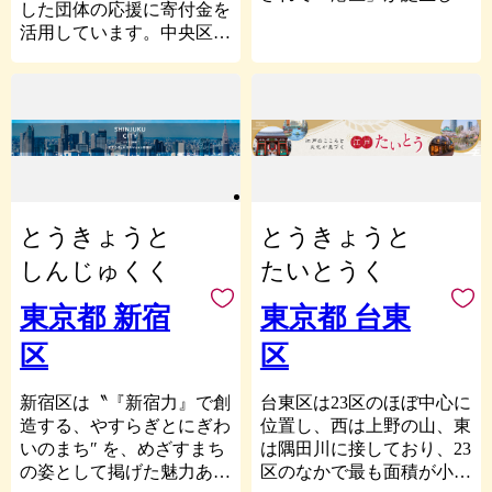
あるなど、新旧の魅力を合
した団体の応援に寄付金を
に、亜細亜大学などの文教
した。
りの東京駅丸の内駅舎など
わせ持つ活気のあるまちで
活用しています。中央区で
施設と、中核病院である日
現在、港区には５つの魅力
の多数の貴重な文化財、江
す。
活躍する様々な分野の団体
赤病院をもつ武蔵境圏。市
的な地区があります。新
戸三大祭りの神田祭と山王
令和6年3月に策定した、
を知っていただき、ぜひ応
では、三域の個性を生かし
橋・虎ノ門・浜松町などの
祭などがまちの魅力となっ
市の羅針盤ともいうべき
援をお願いいたします。
つつ、全体が調和したまち
歴史的名所とビジネス街で
ています。
「西東京市第3次総合計
※指定のあった団体は、区
づくりを進めています。
ある芝地区。多くの大使館
画・後期基本計画」では、
の審査会において支援金交
また、市内には芸術家や事
が立地し、国際色豊かな麻
基本理念を「ともにつな
付対象団体の適否を審査し
業家・学者などが多数居住
布地区。文化活動の最先端
ぐ やさしさといこいの西
ます。
しています。市民の意識も
であり、歴史と伝統が受け
東京」として掲げ、これま
※支援金交付対象団体に対
高く、水準の高い行政が求
継がれる赤坂地区。豊かな
とうきょうと
とうきょうと
で大切にしてきた「やさし
し、いただいた寄附金の7
められることと、堅固な財
緑に囲まれた高輪地区。芝
さ」や「ふれあい」といっ
割を上限として支援金を交
しんじゅくく
政基盤を背景に、全国でも
たいとうく
浦港南地区は、都心の水辺
た想いを継承しつつ、「住
付します。
指折りの先駆的な施策を展
に親しめるベイエリアとし
んでよかった」「住み続け
※応援したい団体が支援金
東京都 新宿
東京都 台東
開してきました。例えば、
て魅力があります。
たい」と実感できる新しい
交付対象団体とならなかっ
元祖コミュニティバス「ム
また、区内の多くの地域が
区
区
まちづくりを市民の皆様と
た場合の寄付金は区の施策
ーバス」、地域の方が年間
地下鉄駅へ10分歩行圏内で
ともに進めております。
に活用します。
1,000万円を上限とした補
あり、区内に新幹線・品川
新宿区は〝『新宿力』で創
台東区は23区のほぼ中心に
助を得てデイサービスやシ
駅もあり、羽田空港や成田
支援金交付団体の要件は以
造する、やすらぎとにぎわ
位置し、西は上野の山、東
ョートステイなどを展開す
空港へのアクセスも良好で
下のとおりです。
いのまち″ を、めざすまち
は隅田川に接しており、23
るテンミリオンハウス、農
す。
(1)次に掲げるいずれかの
の姿として掲げた魅力あふ
区のなかで最も面積が小さ
山漁村と協力し子どもたち
港区は豊富で多彩な観光資
区の施策と整合する活動を