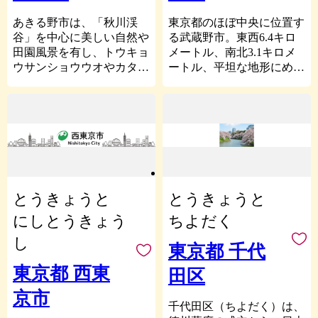
ン会場となりました。
【郷土の森博物館】
5千円以上寄附をしていた
訪れています。
約１４万平方メートルの敷
だいた方には、まちのＰＲ
稲城市にお越しになった際
あきる野市は、「秋川渓
東京都のほぼ中央に位置す
調布市は、市制施行以来、
地全体で府中の自然、地
も兼ねて返礼品をお送りい
には、市の魅力を感じてい
谷」を中心に美しい自然や
る武蔵野市。東西6.4キロ
最大規模の変貌を遂げつつ
形、風土の特徴を表現し、
たします。
ただければ幸いです。
田園風景を有し、トウキョ
メートル、南北3.1キロメ
あります。平成24年8月に
ふるさと府中の自然と歴史
ウサンショウウオやカタク
ートル、平坦な地形にめぐ
実現した京王線の地下化
【ご注意】
を楽しみながら知ることで
リなどの貴重な動植物が生
まれた街は、昭和
と、これに連動する調布・
・返礼品の送付は、羽村市
きます。２０１８年５月に
息するまちです。
22（1947）年、特別区に隣
布田・国領の各駅前広場の
外にお住まいの方に限らせ
リニューアルした迫力ある
また、五日市憲法草案や軍
接する郊外住宅都市として
整備、鉄道敷地の利用な
ていただきます。
プラネタリウムは子どもた
道紙などの素晴らしい歴史
スタートしました。
ど、21世紀のまちの骨格づ
・寄附につきましては、年
ちに大人気です。
と文化をまちの誇りに、
くりが着実に前進しており
内の回数制限は設けており
【府中市美術館】
本市は、施策の計画・展開
「東京のふるさと」づくり
ます。
ません。
「生活と美術」をテーマに
にあたって、早くから市民
を進めています。
また、味の素スタジアムの
・返礼品のお届けには1～2
２０００年に開館し、緑豊
参加を掲げ、先駆的に取り
今後も、「東京のふるさ
西側には、2020年東京オリ
とうきょうと
ヶ月程度かかることがあり
とうきょうと
かな都立府中の森公園の中
組んできました。高い市民
と」として、癒しの場を提
ンピック・パラリンピック
ます。
にあり、身近に美術と出会
意識に基づいて策定された
供できるよう取り組んでま
にしとうきょう
ちよだく
競技大会会場となった、東
・返礼品の写真はイメージ
うことができる多摩地域随
長期計画(10年から12年周
いりますので、皆様の温か
京都の武蔵野の森総合スポ
し
です。
一の総合美術館です。
期)とこれを見直す調整計
いご支援をお願いいたしま
東京都 千代
ーツ施設が建設されまし
【ラグビーのまち府中】
画は、豊かな財政力に支え
す。
た。
東京都 西東
全国でも唯一、ジャパンラ
田区
られて着実に実行され、緑
グビートップリーグの東芝
豊かな住宅都市と教育・福
京市
これまで受け継がれてきた
ブレイブルーパスとサント
祉・健康・文化・スポー
千代田区（ちよだく）は、
ぬくもりのある風土や、う
リーサンゴリアスの２チー