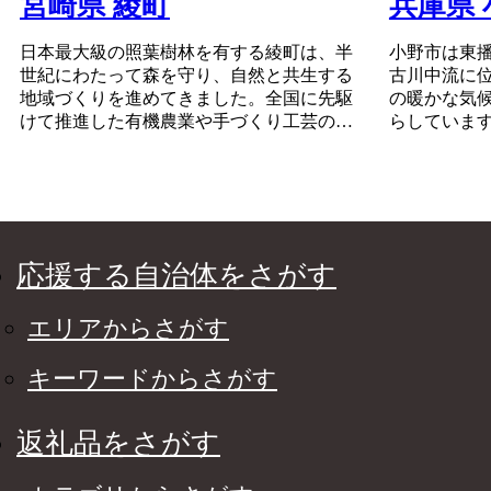
宮崎県 綾町
兵庫県
日本最大級の照葉樹林を有する綾町は、半
小野市は東
世紀にわたって森を守り、自然と共生する
古川中流に
地域づくりを進めてきました。全国に先駆
の暖かな気
けて推進した有機農業や手づくり工芸の里
らしていま
づくり、綾の照葉樹林プロジェクトなど官
夏には一面
民あげての取り組みは世界的に高い評価を
代表するそ
いただき、2012年、ユネスコエコパークに
くな大地が
登録されました。
には皆さま
雄大な自然と、自然の恵みに感謝しながら
と詰まって
生きる人々が綾なす美しいまちです。
応援する自治体をさがす
そんな小野
て知ってい
エリアからさがす
しさに触れ
キーワードからさがす
返礼品をさがす