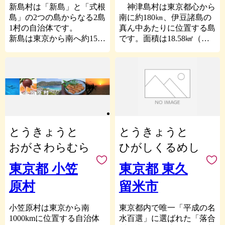
蜂「清瀬みつばちプロジェ
本確認され、全国で一番巨
た。春から夏に草刈りを行
新島村は「新島」と「式根
神津島村は東京都心から
クト」として、市役所本庁
樹の多い町でもあります。
い、秋に椿実を拾い、冬に
島」の2つの島からなる2島
南に約180㎞、伊豆諸島の
舎の屋上に農地から飛散し
昭和30年（1955年）に古里
花が咲き、と椿で四季を感
1村の自治体です。
真ん中あたりに位置する島
た土を再利用した花壇を作
村、氷川町、小河内村の1
じることができます。
新島は東京から南へ約150
です。面積は18.58㎢（東
り、巣箱を3箱設置して試
町2村が合併して現在の奥
㎞に位置し、周囲41.6㎞、
京都新宿区とほぼ同じ大き
験的にミツバチの飼育を開
また太平洋に囲まれ、黒潮
多摩町が誕生しました。過
面積23.87㎢、南北に細長
さ）人口約1,800人の村民
始することで生まれまし
にもまれた伊勢海老やサザ
疎化の波は奥多摩町にも押
い形をしており、島の北側
が暮らしています。神津島
た。
エなども利島に欠かせない
し寄せていますが、東京都
にある若郷地区と島の中心
へは調布飛行場から飛行機
海の幸です。つくり育てる
にあって自然豊かな「水源
部にある本村地区の２つの
で約40分、竹芝桟橋からジ
清瀬市といえば、都内最大
漁業を実践しており、伊勢
の里」として、そして「東
集落があります。島の東側
ェット船で約3時間半、大
級である「清瀬ひまわりフ
海老は200g以下、サザエは
京のオアシス」として、こ
にある羽伏浦海岸は世界的
型船では12時間で到着しま
ェスティバル」が有名で
300g以下のサイズのもの
れからも人と自然の共存を
に有名なサーフスポットと
す。
す。２万４千㎡の農地に１
とうきょうと
とうきょうと
は、獲れても放流しなくて
テーマにしたまちづくりを
なっており、約7㎞にもお
島を取り囲む海の水質と
０万本のひまわりが咲き誇
はなれないことが厳格に決
進めます。多くの皆様から
よぶ白い砂浜はまるで海外
透明度の高さは日本有数
おがさわらむら
ひがしくるめし
る姿は圧巻で、平成２９年
められています。
のご支援をお待ちしており
に来たかと錯覚してしまう
で、島内の各所で清水が湧
度は１２万人もの方が来場
ます。
ロケーションとなっていま
いています。また、島の中
東京都 小笠
東京都 東久
し、大変な賑わいを見せま
近年利島では、20～30代の
す。また、島で採れるコー
央部には標高572mであり
した。毎年７月から市のホ
Iターンが増えて人口も微
原村
留米市
ガ石は新島の他にイタリア
ながら「新日本の百名山」
ームページでは専用のペー
増しています。人口ピラミ
のリパリ島でしか取れない
などに選ばれた、見どころ
ジを設け、開花状況をお知
ッドでは、30代が最も多
貴重な石となっており、そ
あふれる天上山がそびえ立
小笠原村は東京から南
東京都内で唯一「平成の名
らせしておりますので、是
く、それに伴い年少人口
のコーガ石を使って作られ
ち、その他、物忌奈命神社
1000kmに位置する自治体
水百選」に選ばれた「落合
非お越しください。
(14歳以下）も約18％と日