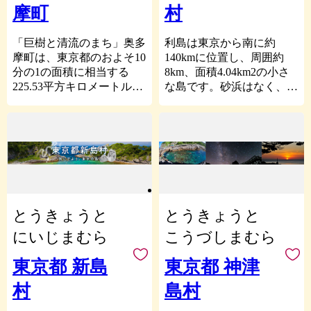
摩町
村
成した文庫本ブックカバー
などの配布による啓発活動
や旅行会社との協働による
「巨樹と清流のまち」奥多
利島は東京から南に約
結核根絶に向けた清瀬の歴
摩町は、東京都のおよそ10
140kmに位置し、周囲約
史を辿る日帰りモニターツ
分の1の面積に相当する
8km、面積4.04km2の小さ
アーを実施するなど、PR
225.53平方キロメートルの
な島です。砂浜はなく、断
活動をおこなっています。
行政面積を有し、その94パ
崖絶壁に囲まれた利島は美
ーセントが山林で町全体が
しい自然があります。島全
市の特産品はにんじん、ほ
秩父多摩甲斐国立公園の中
体が椿林に覆われ、その本
うれん草などの野菜が中心
にあり、古くから東京の奥
数は約20万本と言われてお
です。にんじんについては
座敷と称され首都圏をはじ
り、冬になると島中で咲き
都内随一の生産量を誇り、
め多くの人々に親しまれて
誇る椿の花を見ることがで
当市の多くの返礼品にも使
いる町です。町の中心を西
きます。その椿の実を絞っ
われています。また、新た
から東へと多摩川が貫流
て作るのが椿油です。利島
とうきょうと
とうきょうと
な特産品として養蜂事業の
し、東京都最高峰の雲取山
では、江戸時代中期から生
中で生まれた「きよはち」
（標高2,017メートル）を
産が始まったとされ、年貢
にいじまむら
こうづしまむら
はふるさとチョイスアワー
頂点として、四方を山々に
として納められていまし
ド２０１５で見事ランクイ
囲まれた緑豊かな水源の町
た。250年を超える歴史の
東京都 新島
東京都 神津
ンを果たした人気商品で
です。町内には、地上1.3
中で形成された椿山は、常
村
島村
す。平成26年3月から東京
メートルの幹周りが3.0メ
に人の手が入ることで綺麗
都初の自治体職員による養
ートル以上の巨樹が1,017
な段々畑をつくってきまし