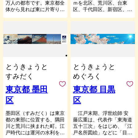
万人の都市です。東京都全
ｍを北区、荒川区、台東
体から見れば東に片寄り、
区、千代田区、新宿区、豊
特別区区域の西南部の中心
島区の6区に接していま
となっています。また、タ
す。根津神社や護国寺な
ーミナル駅の渋谷駅周辺
ど、由緒ある神社・仏閣
は、三大副都心の一角で、
や、歴史ある建造物も数多
有数の繁華街となっていま
く、都心にありながら、み
す。
どりが多いのも特徴で、小
海外からも注目されるスク
石川植物園、 六義園等の
ランブル交差点、渋谷セン
旧大名庭園をはじめとする
とうきょうと
とうきょうと
ター街や原宿といった若者
貴重な緑地を今に残してい
のファッションや流行発信
ます。
すみだく
めぐろく
の街というイメージが強い
また、日本有数の文教地区
渋谷区ですが、裏渋・奥渋
としても知られています。
東京都 墨田
東京都 目黒
エリアや広尾、代官山、恵
江戸時代に設けられた湯島
区
区
比寿といった大人の雰囲気
の孔子廊（湯島聖堂）は、
が漂う街や、笹塚、幡ヶ
昌平坂学問所として幕府の
谷、初台の人情味が漂う
官学を学ぶ場となり、日本
墨田区（すみだく）は東京
江戸末期、浮世絵師 安
街、緑に囲まれて文化・歴
の学校教育発祥の地とされ
都の東部に位置する、隅田
藤広重は、代表作「東海道
史を感じる代々木、千駄ヶ
ています。明治以降は、本
川と荒川に挟まれた町。江
五十三次」をはじめ、「江
谷など、さまざまな魅力に
郷の帝国大学（現・東京大
戸時代には運河の水利を活
戸名所図絵」などに「目