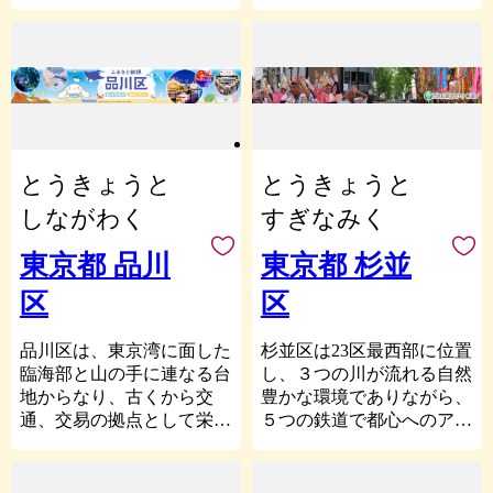
れる大都市です。
い区ですが、江戸の昔から
が授業の一環として自然体
源や都市環境に恵まれ、歴
区の区域内で行っているこ
皆さまからの寄附金は区政
庶民の町、江戸文化発祥の
験をするセカンドスクー
史的な文化財や史跡、緑と
と。
のさまざまな分野で有意義
町として栄え、今なお、江
ル、0歳から3歳の子育て支
運河・海辺、最先端の文
ア まちの活性化を図り、
に活用させていただきま
戸時代からの神社仏閣や粋
援施設である「0123吉祥
化・商業施設を有し、まち
魅力を発信する活動
す。ぜひ、新宿区へのふる
でいなせな町人気質など、
寺・はらっぱ」などがあり
は進化を続けています。港
イ 地域特性を生かしたま
さと納税（寄附）をお願い
江戸の面影を残す都内随一
ます。
区は、「やさしさが響きあ
ちづくりに資する活動
します。
の史跡・文化を擁し、多彩
い、世界とつながる都市・
ウ 子どもの健全育成に資
武蔵野市ふるさと応援寄附
な魅力に溢れています。
港区」を目指しています。
とうきょうと
とうきょうと
する活動
★新宿区にご縁のある方、
1万円以上寄附をしていた
美術館や博物館などの文
ぜひ港区に足を運んでくだ
エ 歴史又は文化の保存・
応援してくださる方からの
だいた方には、まちのPR
化施設が多数存在する「上
しながわく
すぎなみく
さい。
継承に資する活動
ご寄附をお待ちしています
も兼ねて、感謝の気持ちを
野」、芸術・芸能と庶民文
オ 福祉の向上に資する活
★
お送りさせていただきま
化の一大中心地である「浅
東京都 品川
東京都 杉並
動
「新宿区に住んでいる・住
す。
草」、昔ながらの風情や街
区
区
カ 健康の維持・増進を図
んだことがある」、「新宿
【ご注意】
並みが残る「谷中」など、
る活動
の学校に通っていた」、
・返礼品の送付は、武蔵野
下町の人情とぬくもりが息
キ 共生社会の推進を図る
「新宿で仕事をしている」
市外にお住まいの方に限ら
づく個性ある地域が本区を
品川区は、東京湾に面した
杉並区は23区最西部に位置
活動
「買物・飲食・観光などで
せていただきます。
形作っています。
臨海部と山の手に連なる台
し、３つの川が流れる自然
ク 文化又はスポーツの振
訪れた」、「友人・知人が
・寄附の年度内の回数制限
---------------------------
地からなり、古くから交
豊かな環境でありながら、
興を図る活動
いる」など
■ご注意
はございません。
通、交易の拠点として栄
５つの鉄道で都心へのアク
ケ アからクまでに掲げる
寄附申込みのキャンセ
・返礼品の送付は、1～2ヶ
え、考古学発祥の地として
セスがよい住宅都市として
もののほか、区長が認める
ル、返礼品の変更・返品は
月程度かかることがありま
の有名な大森貝塚など歴史
人気があります。
活動
出来ません。
す。
に名を残す史跡も数多くあ
一方、「東京高円寺阿波お