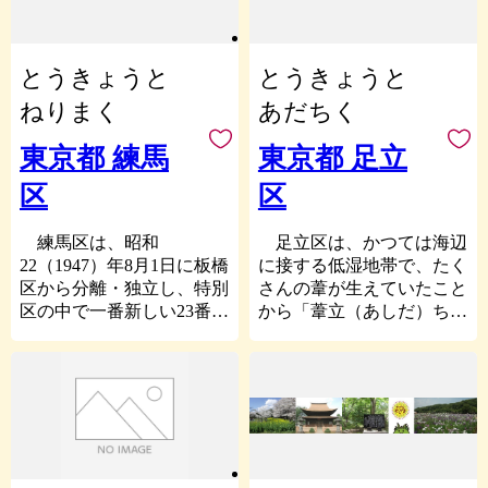
るさと納税に関する情報提
た３つの事業と５つの基金
その構成員（暴力団の構成
古くからの歴史や下町情緒
す。
供等に利用するものであ
を寄附の使い道として設置
団体の構成員を含む。以下
を随所に残しつつ、各地域
り、それ以外の目的で使用
し、皆様からの寄附金をそ
同じ。）若しくは暴力団の
皆様からのご寄付は、さま
の新しい街づくりも進ん
いたしません。
とうきょうと
れぞれの分野に活用してお
とうきょうと
構成員でなくなった日から
ざまな分野で有意義に活用
だ、
ります。
５年を経過しない者の統制
させていただきます。
懐かしさと新しさが混じり
ねりまく
あだちく
返礼品発送のために、返
の下にないこと。
板橋区にご縁のある方、応
あった、人と人とのふれあ
礼品協力事業者に寄附者様
皆さまの支援により希望に
(8)無差別大量殺人行為を
援してくださる方からのご
いを大切にしている街で
東京都 練馬
東京都 足立
の個人情報を提供する際
満ち溢れた未来へとつなが
行った団体の規制に関する
寄付をお待ちしています。
す。
は、必要最低限の情報のみ
るよう、ご支援をお願いし
法律（平成11年法律第147
区
区
---------------------------
とし、個人情報保護に万全
ます。
号）第5条第1項又は第8条
＜分野別のめざす姿＞
■御注意
を期します。
第1項に規定する処分を受
◎子育て分野：子育て安心
寄附申込みのキャンセ
練馬区は、昭和
足立区は、かつては海辺
けていないこと。
◎教育分野：魅力ある学び
ル、返礼品の変更・返品は
22（1947）年8月1日に板橋
に接する低湿地帯で、たく
■お問い合わせ先
(9)前号の処分を受けてい
支援
出来ません。
区から分離・独立し、特別
さんの葦が生えていたこと
台東区ふるさと納税サポ
る団体の構成員の統制の下
◎福祉・介護分野：安心の
また、寄附者様都合によ
区の中で一番新しい23番目
から「葦立（あしだ）ち」
ート室
にないこと。
福祉・介護
り返礼品がお届けできない
の区として誕生しました。
と言われたのが「足立」に
(営業時間：９時～１８
(10)宗教の教義を広め、儀
◎健康分野：豊かな健康長
場合、
都心近くに立地しながら、
なったという説がありま
時 ※土・日・祝、年末年
式行事を行い、及び信者を
寿社会
返礼品の再送はいたしま
今なお武蔵野の面影を残す
す。
始は除く。)
教化育成することを目的と
◎文化・スポーツ分野：心
せん。
みどり豊かな自然が多く見
そんな足立区が発展をは
電話：050-5358-4175
していないこと。
躍るスポーツ・文化
※未成年者への酒類の販売
られる自然と都市が融合し
じめたのは、江戸時代に日
メールアドレス：
(11)政治上の主義を推進
◎産業分野：光輝く板橋ブ
は固くお断りしています。
たまちです。
光街道第一の宿場として
support@taito.furusato-lg.jp
し、支持し、又はこれに反
ランド・産業活力
※本サイトで受け入れる寄
公園・児童遊園数、農地
「千住宿」が設けられ、松
対することを目的としてい
◎環境分野：緑と環境共生