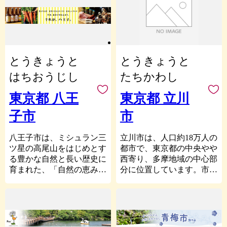
の拠点として、「すみだ北
ています。
いく。そのような社会をめ
街や、サブカルチャーの
斎美術館」を開設しまし
ざしています。
「聖地」と呼ばれる「中野
都市化が進み、今では広
た。墨田区へお寄せいただ
ブロードウェイ」など個性
重が描いた目黒の風景を切
いた寄付金は、「すみだ北
ふるさと納税制度は、「生
豊かな観光スポットがたく
り取るのは、中々難しくな
斎美術館」の管理運営、北
まれ育ったふるさとに貢献
さんあります。
とうきょうと
りましたが、元気な子ども
とうきょうと
斎作品の収集、北斎をテー
できる制度」、「自分の意
また、警察大学校跡地で
たちが暮らすまちであるこ
マとしたアートプロジェク
思で応援したい自治体を選
あった中野四丁目地区が
はちおうじし
たちかわし
とには昔も今も変わりあり
トのほか、すみだトリフォ
ぶことができる制度」とし
「中野四季の都市（ま
ません。区では、園庭のな
ニーホールの大規模修繕工
て創設されました。（総務
ち）」として生まれ変わ
東京都 八王
東京都 立川
い保育所に通う子どもたち
事やその他音楽事業など墨
省「ふるさと納税ポータル
り、新たなランドマークで
が思い切り遊べる広い公園
子市
市
田区の文化芸術関連事業へ
サイト」より）。
ある「中野四季の森公園」
までバスの送迎を行ってい
幅広く活用させていただき
頂いた寄附によって、子育
と、様々な企業や、大学等
ます。その名は「ヒーロー
ます。皆さまのご支援をよ
てを支える、みどりを守
が進出し、東京の新たな地
八王子市は、ミシュラン三
立川市は、人口約18万人の
バス！」。ヒーローバスが
ろしくお願いいたします。
る、高齢者の生活を助ける
域拠点として先進性のある
ツ星の高尾山をはじめとす
都市で、東京都の中央やや
元気な子どもたちを乗せて
等、寄附先の自治体のさま
中野という一面も注目され
る豊かな自然と長い歴史に
西寄り、多摩地域の中心部
【すみだの夢応援助成事業
毎日のように区内を走りま
ざまな取組みが支えられて
ています。
育まれた、「自然の恵みと
分に位置しています。市域
実施中】
わる姿は、都会ならではの
います。皆さまの寄附は、
みなさまからの応援を心よ
グルメ」・「伝統のわ
の南側には東西に流れる多
墨田区で行う地域活性化プ
風景といえます。
そのまちをつくることに繋
りお待ちしております。
ざ」・「おもてなし文化」
摩川が、北側には武蔵野台
ロジェクトに対し、クラウ
がるのです。
が自慢のまちです。
地開墾の源となった玉川上
こうした、「豊かな歴
ドファンディングの機会を
まちなかでは、おまつりや
水の清流が流れ、
史」と「都会の風景」とが
提供し、みなさんがふるさ
皆さまに、世田谷区のこの
イベント、個性的なお店が
都市農業や武蔵野の雑木林