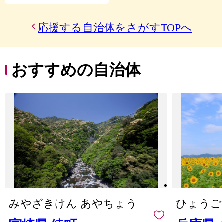
眺めたり、
丘陵をもつ人口約18万人の
し豊かな緑に囲まれ、夜は
自分だけの楽しみ方を見つ
まちです。新選組隊士の土
きれいな星空を望むことが
られるのも小笠原の大きな
方歳三や井上源三郎が生ま
応援する自治体をさがすTOPへ
でき、ここが東京都とは思
魅力です。
れ育った「新選組のふるさ
えないほどの自然あふれる
また特産物としてはミニト
と」であり、関連する資料
島となっています。
マト、パッションフルー
館や屋敷が残されていま
1つの旅行で異なる魅力を
ツ、マンゴー、レモンなど
す。市では、これまで培っ
おすすめの自治体
持つ2つの島を楽しむこと
の農作物やそれらをベース
た固有の文化を生かしなが
ができる新島村へぜひ遊び
にした加工品があります。
ら、市民、団体、企業、学
にいらして下さい。
是非小笠原村に来島してみ
生の皆さまと共にこのまち
てください。
の全ての力を合わせ、地域
--------------------------------------
を共創する「諸力融合」に
-------------------
よってまちづくりに取り組
【新島村ふるさと納税サポ
んでいます。
ート室】
電話：050-3096-7907
メール：
support@niijima.furusato-
lg.jp
※土・日曜日・祝日・年末
年始を除く、電話は9時～
みやざきけん あやちょう
ひょうご
18時