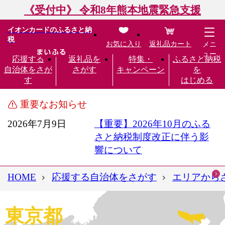
《受付中》 令和8年熊本地震緊急支援
イオンカードのふるさと納
税
お気に入り
返礼品カート
メニ
ュー
応援する
返礼品を
特集・
ふるさと納税
自治体をさが
さがす
キャンペーン
を
す
はじめる
重要なお知らせ
2026年7月9日
【重要】2026年10月のふる
さと納税制度改正に伴う影
響について
HOME
応援する自治体をさがす
エリアから
東京都