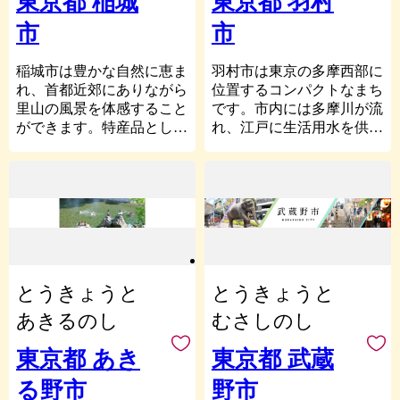
東京都 稲城
東京都 羽村
条例は、市政を進めていく
こしと６張の大太鼓が繰り
大学、ルーテル学院大学と
年を迎え、多摩市に誇りを
平市を応援していただける
うえでの、車の両輪のよう
市
市
出す都無形民俗文化財「武
相互友好協力協定を締結
持ちいつまでも住み続けた
皆さまからの「ご寄附」を
な関係になっています。
蔵府中くらやみ祭」は多く
し、まちづくりにも協力し
い街づくりを目指し「くら
心よりお待ちしておりま
の人で賑わいます。
ていただいています。
し・たのし・たまし」をキ
す。
稲城市は豊かな自然に恵ま
羽村市は東京の多摩西部に
「三鷹市の財政」
【東京競馬場】
ャッチコピーに決めまし
れ、首都近郊にありながら
位置するコンパクトなまち
三鷹市では、低成長時代
一方、スポーツも盛んで、
国内最大級の競馬場とし
た。
里山の風景を体感すること
です。市内には多摩川が流
における緊縮財政を想定
神代植物公園付近の総合体
て、日本ダービーを始めと
市民の皆さんの活動も盛ん
ができます。特産品として
れ、江戸に生活用水を供給
し、行財政改革を日常的な
育館のほか、調布飛行場跡
した８つのＧ１レースが行
で、イベント等も活発に行
「梨」や「ぶどう」の栽培
するために開削された玉川
取り組みとして推進してい
地に隣接する調布基地跡地
われます。場内には、競馬
っています。今後も市民の
が盛んで、毎年シーズンに
上水の取水口である羽村堰
ます。数量的な行政のスリ
に、味の素スタジアム(東
の歴史や楽しいアトラクシ
方とともに文化や教育、産
は多くの人が訪れます。ま
があるまちとして知られて
ム化のみならず、行政サー
京スタジアム)がありま
ョンを楽しめる競馬博物館
業をさらに充実発展させ、
た、ガンダムやヤッターマ
います。春にはさくらやチ
ビスの質と市民満足度の向
す。FC東京と東京ヴェル
もあります。
一人ひとりが幸せを実感し
ンをデザインしたメカニッ
ューリップが咲き誇り、大
上をめざし、「選択と集
ディのホームグラウンドに
【多摩川（府中多摩川かぜ
「この街に住んでよかっ
クデザイナー大河原邦男氏
勢の市民や観光客でにぎわ
中」による施策の重点化な
なっているほか、2002年サ
のみち）】
た！」と笑顔あふれる多摩
とのプロジェクトを立ち上
います。郷土博物館では、
どに努めた財政運営を行っ
ッカー・ワールドカップで
市の南側を流れる多摩川の
市の実現を目指していきま
げ、モニュメントの作成を
羽村堰の江戸時代の水門が
ています。
は、サウディアラビア王国
とうきょうと
とうきょうと
堤防には「府中多摩川かぜ
す。
行うなど、観光事業の推進
実物大で再現展示されてい
代表チームの公認キャンプ
のみち」が整備され、自然
ふるさと納税を通じて多摩
にも取り組んでおります。
るなど、玉川上水の仕組み
あきるのし
むさしのし
地となりました。また、平
を感じながらウォーキング
市の街づくりをぜひ応援し
多摩川や尾根幹線道路な
が詳しく学べます。
成25年に開催された第68回
やジョギング、サイクリン
てください！
ど、自転車を楽しめる場所
東京都 あき
東京都 武蔵
国民体育大会・第13回全国
グを楽しむことができま
■羽村市ふるさと納税：返
が豊富にあるため、市内外
障害者スポーツ大会のメイ
す。
る野市
野市
礼品について
から多くのサイクリストが