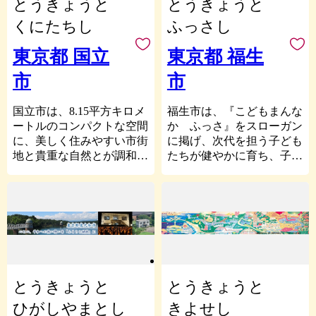
とうきょうと
とうきょうと
必要最低限の情報のみと
国山、新東京百景に指定さ
練馬区は、みどりの豊か
代表される多くの名所旧跡
衝、商都として繁栄してき
し、個人情報保護に万全を
れ６月には約600種8,000株
くにたちし
ふっさし
さと都市生活の利便性が両
に恵まれた区として発展を
ました。近隣からも多くの
期します。
10万本の花菖蒲が咲き誇る
立した多様性のある住宅都
続けています。
人たちが集まり、商圏人口
北山公園、国立ハンセン病
東京都 国立
東京都 福生
市として発展を続けていま
200万人の一大商業都市へ
■返礼品の非対面での受け
療養所多磨全生園の「人権
区では、寄附の際に使い
す。皆さまからお寄せいた
と発展しています。
市
市
取り（置き配・宅配ボック
の森」など東京都でありな
道を選び、皆さんの思いを
だいた寄付金は、練馬区の
ス等）に関わる注意事項
がら豊かな自然に囲まれ、
区の事業に反映する「あだ
更なる発展のため、区政の
・寄附者（返礼品受取人を
ゆっくりと流れる時間の中
国立市は、8.15平方キロメ
福生市は、『こどもまんな
ち虹色寄附制度」を設けて
さまざまな分野に活用させ
含む）から指定された場所
で「たのしむらやま」を合
ートルのコンパクトな空間
か ふっさ』をスローガン
います。皆さんのふるさと
ていただきます。
に返礼品をお届けした時点
言葉に、自己実現を図りな
に、美しく住みやすい市街
に掲げ、次代を担う子ども
である足立区への大切な想
で配達完了となり、その後
がら快適な暮らしができる
地と貴重な自然とが調和す
たちが健やかに育ち、子ど
いを形にしませんか。
の返礼品の事象については
まちです。
る街。 国立駅からまっす
もを産み育てることに安心
寄附者（返礼品受取人を含
ぐ伸びる大学通りやその周
と喜びが実感でき、全ての
む）の責任となりますので
当市の返礼品は、緑豊かな
辺には、文教地区にふさわ
市民の方に「住んでよかっ
あらかじめご了承くださ
地で育った果実や都内では
しい街並みが整備され、閑
た」と思ってもらえる魅力
い。
数少ない酒蔵、ソース製造
静で良好な住環境が広がっ
あるまちづくりを目指して
・雨天時や指定場所に入ら
会社、納豆製造会社など個
ています。
います。また、本市の夏の
ない等の理由で置き配等が
性豊かな商品が中心となっ
風物詩である『福生七夕ま
できない場合、配送業者の
ており、皆様の食や生活に
つり』は、3日間開催して
とうきょうと
とうきょうと
判断により対面でのお届け
彩りを添えるでしょう。
おり毎年大盛況のお祭りで
に変更となることがありま
す。他にも昔ながらの佇ま
ひがしやまとし
きよせし
す。