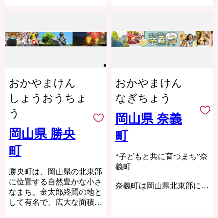
の2大都市の間にあり、県
く、大字のないのが特徴で
等の書類に関しましては、
内最小面積ながら県内一の
す。古くは出雲街道の宿場
１ヶ月以内を
人口密度を誇る、非常にコ
街「新庄宿」として栄え、
目安に別途郵送致しま
ンパクトなまちです。
旧出雲街道は今も当時の面
す。
JRの駅が町内に2駅あり、
影を残す風情ある通りとな
※お預かりした個人情報を
まちを東西に横断する国道
っています。
記念品提供者と発送事業者
2号線といった交通網のほ
また、毛無山を主峰とする
に提供します。ご了承くだ
か、早島ICにより関西・広
1000ｍ級の美しい連山に囲
さい。
おかやまけん
おかやまけん
島・四国及び山陰方面への
まれ、岡山県三大河川のひ
※個人情報はふるさと納税
クロスポイントになってお
とつ旭川の源流域にもあた
しょうおうちょ
なぎちょう
に関する業務以外には使用
り、交通アクセス抜群で
ります。毛無山にあるブナ
いたしません。
う
す。
の原生林を中心とした混生
岡山県 奈義
▼▲▼▲▼▲▼▲▼▲▼▲▼
町南部には干拓地の田園風
樹林が多く植物、野鳥の宝
笠岡市は、ふるさと納税の
岡山県 勝央
町
景が広がり、のどかな風景
庫となっており、希少な動
対象となる地方団体に指定
を目にすることができま
植物も数多く生息していま
町
されています。
す。また、古くは金毘羅往
す。
“子どもと共に育つまち”奈
来のまちとして栄え、伝統
義町
勝央町は、岡山県の北東部
的なまちなみが残っている
※新庄村は総務大臣より、
に位置する自然豊かな小さ
場所もあります。
ふるさと納税の対象となる
奈義町は岡山県北東部に位
なまち。金太郎終焉の地と
かつては畳表の原料である
地方団体として指定されて
置し、国定公園那岐山の南
して有名で、広大な面積を
「い草」の栽培地として発
います。
麓に広がる人口約5,400人
誇る黒大豆や果物栽培をは
展した歴史もあり、毎年夏
のまちです。中山間地域で