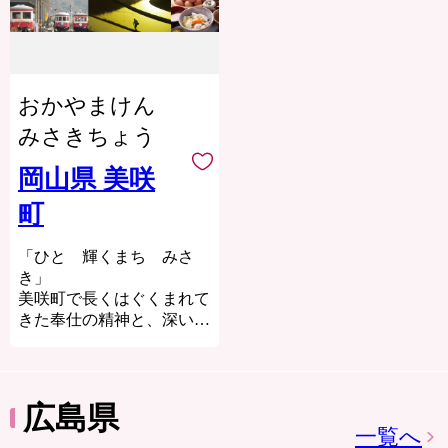
市の約80％が山地で構成
て支援策や、若者定住施策
久米南町は岡山県のほぼ中
され、南部は瀬戸内海に面
を進めた結果、令和元年に
央に位置し、町の中央を南
し、平野部が広がるなど地
は合計特殊出生率2.95を達
北に国道とJRが通り、県
形は変化に富んでいます。
成。結婚・妊娠・出産、子
内外へのアクセスの良い町
また、豊かな自然環境に
育てに温かい地域づくりを
おかやまけん
です。人口約5,000人の小
恵まれているとともに、温
推進しています。
さな町ですが、主要産業で
暖な気候と自然災害の少な
みさきちょう
ある農業は、米作りやぶど
さを兼ね備えた過ごしやす
そんな奈義町のまちづくり
う作りが盛んで、町内2か
い環境にあります。
岡山県 美咲
を支援する「ふるさと納
所にある棚田は日本の棚田
耐火物製造業を中心とす
税」、寄附の使い道につい
町
遺産に認定されています。
る産業を育成した結果、備
てご意向に沿うようでした
また、浄土宗の開祖 法然
前市は工業都市として大き
ら、本町のまちづくりを応
上人の生まれた町でもあ
く発展を遂げた一方で、長
「ひと 輝くまち みさ
援していただき、奈義町の
り、建久4（1193）年、上
い歴史の中で培われてきた
き」
魅力をお伝えできれば幸い
人の生家跡には誕生寺（た
「備前焼」や江戸時代から
美咲町で長くはぐくまれて
に存じます。
んじょうじ）が建てられま
学びの精神を伝え続ける
きた奉仕の精神と、深い絆
した。境内のいちょうは上
「旧閑谷学校」などの伝統
を生かした「人の力」によ
人のお手植えと伝えられて
文化や歴史的遺産が数多く
る地域の再生。住民と行政
いて、いちょうの木の下に
残る文化都市としての側面
がしっかりタッグを組み、
立てば、長い歴史のつなが
をあわせ持った地域です。
だれもが必要とされ、必要
広島県
りを感じます。
とし、「（み）んなで、
一覧へ
【平成27年】旧閑谷学校な
（さ）さえあい、（き）ょ