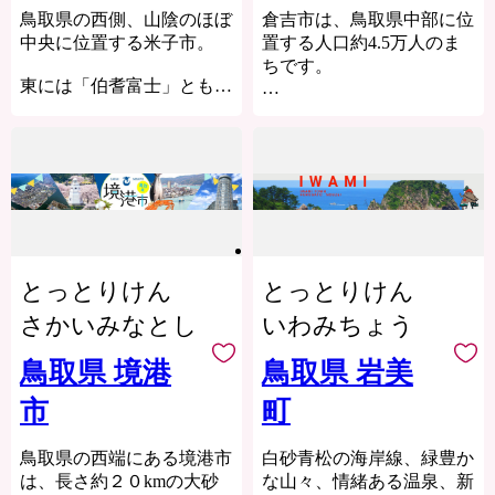
は、日吉津村へ足をお運び
鳥取県の西側、山陰のほぼ
倉吉市は、鳥取県中部に位
ください。
中央に位置する米子市。
置する人口約4.5万人のま
ちです。
東には「伯耆富士」とも呼
ばれる国立公園大山（だい
市内には、国の重要伝統的
せん）、北に日本海、そし
建造物群保存地区として選
て西には汽水湖として日本
定される打吹玉川地区（通
で2番目の大きさを誇り、
称：白壁土蔵群）があり、
ラムサール条約にも登録さ
江戸時代末期から昭和初期
れている中海（なかうみ）
に建てられた町家や土蔵が
という、豊かな自然に囲ま
数多く残り、赤い石州瓦に
れています。
白い漆喰壁、黒い焼き杉板
とっとりけん
とっとりけん
の腰板は、倉吉の特徴的な
紀元前からの歴史を持ち、
美しい景観を形成していま
さかいみなとし
いわみちょう
弥生時代の大規模集落跡や
す。その落ち着いたまちな
古墳時代の遺跡も数多く発
みは、初めて訪れたのにど
鳥取県 境港
鳥取県 岩美
見されています。江戸時代
こか懐かしい日本の原風景
市
町
には城下町として繁栄し、
ともいえるたたずまいをみ
その城下町に住む商人によ
せています。
って「商都米子」の礎が築
鳥取県の西端にある境港市
白砂青松の海岸線、緑豊か
かれました。
市の南部に位置する関金温
は、長さ約２０kmの大砂
な山々、情緒ある温泉、新