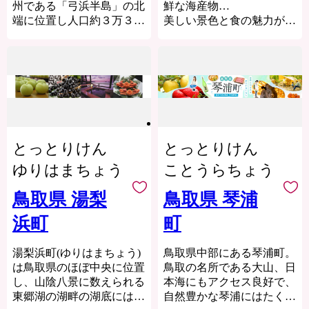
その文化や気質を受け継ぎ
泉は、約１３００年前に開
州である「弓浜半島」の北
鮮な海産物…
ながら、現在では、高速道
かれた山陰屈指の古湯とし
端に位置し人口約３万３千
美しい景色と食の魅力があ
路や鉄道、さらには空路・
て知られ、日本の名湯百選
人、面積約２９㎢と小さな
ふれる町
海路の要衝として「山陰の
にも選ばれています。無色
町で三方が海に開けてお
玄関口」の顔も持っていま
透明なお湯は、その美しさ
り、中国地方最高峰の「大
岩美町は、鳥取県の最東端
す。
から「白金（しろがね）の
山」を背景に風光明媚な白
で兵庫県と接し、日本海に
湯」とも呼ばれており、古
砂青松の海岸線を有してお
遠く弥生時代から大陸との
面した人口約12,000人の町
くから旅人や湯治客に親し
ります。
交流があったとされ、現在
で、町の全体がユネスコ世
まれています。
基幹産業である漁業は特
では「山陰の玄関口」。
界ジオパークに加盟してい
定第３種漁港に指定され過
そんな「交流のまち」、そ
とっとりけん
名峰大山の麓に位置する倉
とっとりけん
る「山陰海岸ジオパーク」
去５年連続水揚げ日本一な
れが米子市です。
吉市は、県内有数の農業ど
エリアの一部になっていま
るなど日本屈指の水揚げを
ゆりはまちょう
ことうらちょう
ころとしても知られていま
す。
誇っております。
す。肥沃な土壌で生産者の
また、ゲゲゲの鬼太郎で有
鳥取県 湯梨
鳥取県 琴浦
山陰海岸国立公園の名勝と
高い技術と熱意で作られる
名な漫画家水木しげる氏の
しても知られる「浦富海岸
米や野菜、二十世紀梨、ス
浜町
町
出身地としても知られてお
（うらどめかいがん）」
イカ、メロン、ワサビなど
り、ＪＲ境港駅から８００
は、東西約15kmにわたる
は質・量とも西日本有数の
ｍ続く「水木しげるロー
湯梨浜町(ゆりはまちょう)
鳥取県中部にある琴浦町。
リアス式海岸で、美しい海
産地です。
ド」には作品に登場する鬼
は鳥取県のほぼ中央に位置
鳥取の名所である大山、日
食地形と白砂青松の砂浜が
また、『肉質日本一』にも
太郎や妖怪たちをかたどっ
し、山陰八景に数えられる
本海にもアクセス良好で、
広がります。海水は高い透
輝いた鳥取和牛は、澄んだ
たブロンズ像が並び、国内
東郷湖の湖畔の湖底には豊
自然豊かな琴浦にはたくさ
明度を誇り、海水浴をはじ
空気と清らかな伏流水など