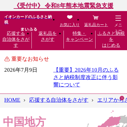
《受付中》 令和8年熊本地震緊急支援
イオンカードのふるさと納
税
お気に入り
返礼品カート
メニ
ュー
応援する
返礼品を
特集・
ふるさと納税
自治体をさが
さがす
キャンペーン
を
す
はじめる
重要なお知らせ
2026年7月9日
【重要】2026年10月のふる
さと納税制度改正に伴う影
響について
HOME
応援する自治体をさがす
エリアから
中国地方