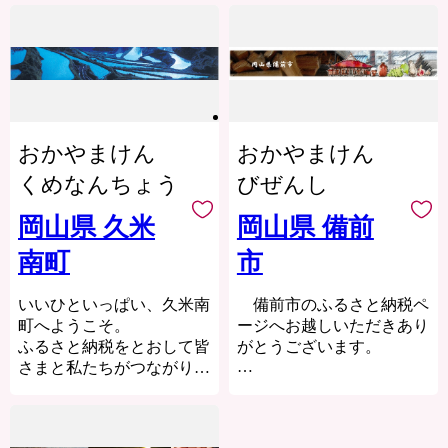
じめとする『農業』と、全
には「花ござまつり」が開
ありながら、空が広く感じ
国的にも有数の規模を誇る
催されています。
られる開けた地形で、四季
内陸型工業団地を中心とし
折々の美しい自然に恵まれ
た『工業』、県北を代表す
【問い合わせ先】
ています。
る体験交流型農業公園「お
早島町ふるさと納税サポー
町には奈義町現代美術館や
かやまファーマーズ・マー
トセンター
横仙歌舞伎があり、独自の
ケット ノースヴィレッ
メール ：
魅力を醸成。自然に溶け込
おかやまけん
おかやまけん
ジ」など、『自然』『産
hayashima@furusato-tax.co.jp
むようにアートと文化が息
業』『文化』がバランス良
電話番号 ：050-3728-5243
くめなんちょう
びぜんし
づいています。
く調和したまち。
※受付時間：9:00～
平成の大合併で合併しない
17:00（年末年始/土日祝除
岡山県 久米
岡山県 備前
ことを選択し、小さいから
く）
こそできるきめ細やかなま
南町
市
ちづくりを進めており、子
どもからお年寄りまで「誰
いいひといっぱい、久米南
備前市のふるさと納税ペ
もが暮らしやすく永続でき
町へようこそ。
ージへお越しいただきあり
るまちづくり」を目指し、
ふるさと納税をとおして皆
がとうございます。
子育て・医療・福祉などラ
さまと私たちがつながり、
イフスタイルに合わせた支
備前市は、岡山県の東南
久米南町を想う人たちがい
援を行っています。
端の兵庫県との県境に位置
っぱいになることを私たち
平成24年に「子育て応援宣
するまちです。
は願っています。
言」を行い、町独自の子育