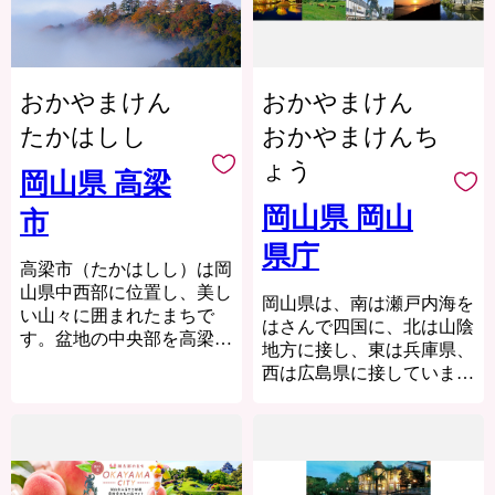
バンテージに、未来向かっ
2021年11月に星空版の世界
の主要都市を結ぶ地域とな
ふるさと納税を通じて、西
て「小さな島の挑戦」を続
遺産と称される国際ダーク
っており、様々な自然の恵
ノ島町への熱いエールを心
けます。
スカイ協会の「星空保護区
みや文化、伝統を有してい
よりお待ちしております。
（コミュニティ部門）」
ます。
「ふるさと納税制度」に
おかやまけん
おかやまけん
に、アジアで初めて認定さ
鏡野町には森や渓谷、田園
よる、皆さんの海士町への
れました。
風景と、四季を通じて感動
たかはしし
おかやまけんち
熱い思いを心からお待ちし
こうした恵まれた自然環境
できる景観が点在していま
ょう
ています。
から、シャインマスカット
す。
岡山県 高梁
をはじめ４０品種を超える
中国山地屈指の岡山県立森
岡山県 岡山
市
「ぶどう」を栽培してお
林公園、岡山を代表する紅
---
り、西日本有数の産地とし
葉スポット・奥津渓、岡山
【返礼品・受領証明書の再
県庁
て知られているほか、世界
県下最大級の規模の恩原高
高梁市（たかはしし）は岡
発行に関すること】
の高級ブランドにも採用さ
原スキー場・・・・・。
山県中西部に位置し、美し
AMAホールディングス株
岡山県は、南は瀬戸内海を
れている「井原デニム」な
鏡野町には、ここでしか味
い山々に囲まれたまちで
式会社（中間支援事業者）
はさんで四国に、北は山陰
ど、多くの特産品がありま
わえない楽しさがありま
す。盆地の中央部を高梁川
ふるさと納税担当
地方に接し、東は兵庫県、
す。ふるさと納税を通じ
す。
が南北に貫流し、流域の平
TEL:08514-2-2244 平日9時
西は広島県に接していま
て、井原市の魅力に触れて
それぞれのスポットを巡っ
地には市街地が広がってい
～17時（定休日：土日祝
す。
いただき、ぜひ、井原市へ
て身も心もリフレッシュ。
ます。現存十二天守のひと
日）
南部は穏やかな瀬戸内海と
お越しいただければ幸いで
豊かな自然が満喫できま
つである備中松山城や城下
Mail:furusato@town.ama.shimane.jp
そこに浮かぶ多くの島々が
す。
す。
町の風情が残る武家屋敷や
美しい自然を形成し、県北
【ワンストップ特例申請に
古い町家、銅山とベンガラ
部では緑豊かな山々と、美