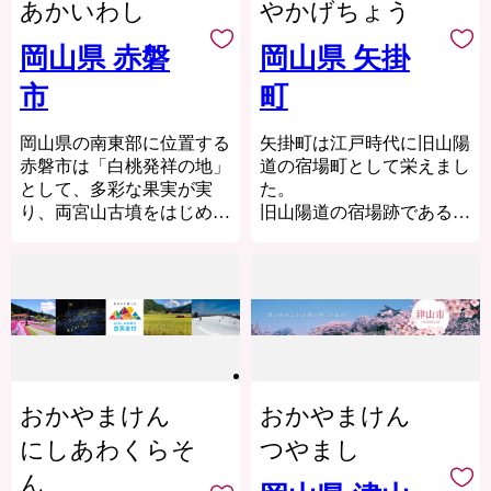
す。
市内には、長い時を経て水
あかいわし
やかげちょう
が多いところです。南は海
くりを進めています。
と大地が築いてきた鍾乳洞
抜0mの瀬戸内海で海水
瀬戸内海国立公園を形成す
や、数多くの貴重な植物が
岡山県 赤磐
岡山県 矢掛
浴、北は関西の軽井沢と呼
る海や海岸線をはじめ、緑
共生する湿原など、美しい
ばれる標高500m超の蒜山
豊かな丘陵などの
市
町
風景が広がっており、「観
（ひるぜん）高原で夏は避
【重要】「令和8年熊本地
自然に恵まれた美しい景観
る」楽しみはもちろん、洞
暑、冬はスキーというよう
震」の影響による返礼品配
や西日本最大級のヨットハ
窟探検やシャワートレッキ
岡山県の南東部に位置する
矢掛町は江戸時代に旧山陽
に、岡山県内だけで四季
送遅延のお知らせ
ーバーなどがあり、
ングなどのアクティビティ
赤磐市は「白桃発祥の地」
道の宿場町として栄えまし
折々の地域の特色、さまざ
2026年7月28日に発生しま
観光客が多く訪れます。
のほか、温泉など「癒やさ
として、多彩な果実が実
た。
まな気候やレジャーが楽し
した「令和8年熊本地震」
れる」楽しみも充実してい
り、両宮山古墳をはじめと
旧山陽道の宿場跡である商
めます。
により被災された皆様に、
また農業はもちろん沿岸漁
ます。
する歴史・ロマンがあふれ
店街には本陣・脇本陣であ
また、温暖な気候や豊かな
心よりお見舞い申し上げま
業や牡蠣などの養殖も盛ん
特産品は、日本最古の蔓牛
るまちです。
る旧矢掛本陣石井家住宅と
自然に恵まれ、四季を通し
す。
です。
(つるうし)の系統を継ぐ黒
旧矢掛脇本陣高草家住宅が
て美味しいものが楽しめま
一日も早い復旧と、皆様の
このすばらしい“ふるさ
毛和種千屋牛(ちやぎゅう)
現存しており
す。白桃やマスカット、ピ
安全を心よりお祈りいたし
と”を“未来”へつなぎ、す
のほか、カルスト台地で栽
どちらも重要文化財に指定
オーネなど岡山県は「くだ
ます。
べての人が健康で笑顔にあ
培されるピオーネをはじ
されている貴重な建物で
もの王国」として全国的に
ふれ、いきいきと暮らせる
め、もも、トマト、リンド
す。
このたび発生いたしました
有名ですが、他にも寿司飯
まちを創りたい。こんな夢
ウなどの農産品、市内産の
熊本地震の影響により、
用のお米として有名でコシ
おかやまけん
おかやまけん
を実現するために、市民と
【業務委託先への委託につ
ぶどうを使ったワインや、
現在、熊本県一部地域への
ヒカリのルーツでもある朝
行政が一体となったまちづ
いて】
キャビアなどがあり、高い
にしあわくらそ
つやまし
配送が停止、および九州全
日米などの米もおいしく、
くりを推進しています。
矢掛町ふるさと納税の業務
評価を受けています。本市
域への配送に遅延が生じて
瀬戸内海では魚介類の種類
ん
を遂行する上で必要な業務
では「Ａ級の誇り」として