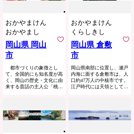
関すること】
製造で発展した吹屋地域な
作三湯（みまさかさんと
海士町役場 交流促進課 ふ
ど美しい歴史的町並みが今
う）と呼ばれる3つの有名
るさと納税係
も色濃く残っています。
な温泉地に恵まれていま
TEL:08514-2-0017 平日9時
また、１７世紀から踊りつ
おかやまけん
おかやまけん
す。県内には吉井川、高梁
～17時（定休日：土日祝
がれている県下３大踊りの
川、旭川の3つの一級河川
おかやまし
くらしきし
日）
備中たかはし松山踊りや県
が流れ、常に豊かな水をた
Mail:ama-furusato-
の郷土芸能である備中神楽
たえており、岡山県は海も
岡山県 岡山
岡山県 倉敷
support@town.ama.shimane.jp
発祥の地であるなど自然環
山も川もある、豊かな自然
境や歴史文化に彩られてい
市
市
に溢れています。
ます。
また、交通アクセスがよ
都市づくりの象徴とし
岡山県南部に位置し、瀬戸
く、昔から中四国地方の交
て、全国的にも知名度が高
内海に面する倉敷市は、人
通の要衝として重要視され
く、岡山の歴史・文化に由
口約47万人の中核市です。
てきました。
来する昔話の主人公「桃太
江戸時代には天領として栄
北部に中国自動車道、南部
郎」に未来への躍動感、力
え、美しい町並みが残る美
に山陽自動車道が東西に走
強さと健康、特産物の一つ
観地区や、日本初の私立西
り、さらに山陰と四国をつ
である白桃を重ね合わせ、
洋近代美術館である大原美
なぐ米子自動車道・岡山自
『桃太郎のまち岡山』を掲
術館などが観光地として人
動車道、瀬戸大橋を通る瀬
げ、市民と行政が一体とな
気を集めています。
戸中央自動車道が南北に走
ってまちづくりに取り組ん
また、温暖な気候と高梁川
っています。
でいます。
の豊かな水を利用して栽培