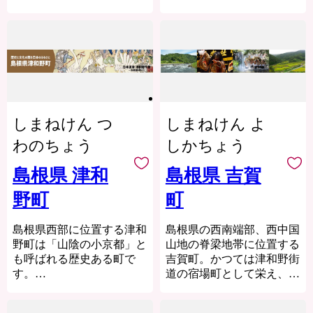
いお米や野菜を育てる環境
減少が進む中、若年層世帯
当町は、関係法令に基づく
然豊かな高原地帯では、豊
として非常に適していま
を中心に様々な移住定住施
場合を除き、寄附者様の同
富な水と気温の寒暖差によ
2004年（平成16年）に6つ
す。
策に取組み、社会人口増に
意なく個人情報を第三者に
って、米や野菜、果物など
のまち（大東町・加茂町・
また昭和30年代から出雲大
取り組んでいます。
提供いたしません。ただ
の作物が美味しく育ってい
木次町・三刀屋町・吉田
社神楽殿の大しめ縄の制作
し、返礼品の発送や広報関
ます。また、石見和牛肉や
村・掛合町）が1つになっ
町の特産品は「エゴマ」で
が行われ、しめ縄づくりの
連業務などを委託する場合
石見ポークなどのブランド
て誕生しました。
す。健康食品であるエゴマ
技術と伝統が受け継がれて
がありますが、その際は委
肉、酪農、養鶏など畜産業
の栽培で知られ、町の面積
います。
託先を適切に監督します。
も盛んな町です。
「雲南」という名前は、旧
しまねけん つ
しまねけん よ
の約81%を山林が占める中
飯南町に根付く、水、空
出雲国の南に位置すること
山間地域でありながら、町
4. 開示・訂正・利用停止等
気、農作物などを活かした
に由来し、古くからこの地
わのちょう
しかちょう
を縦貫する「江の川」の水
個人情報に関する開示・訂
里山の暮らしは、自然と共
方の呼び名として親しまれ
■寄附金受領証明書および
運により、古くは石見銀山
正・利用停止のご要望や、
生し「生命」を身近に実感
てきたことから名づけまし
島根県 津和
島根県 吉賀
ワンストップ特例申請書に
（世界遺産「石見銀山遺
その他お問い合わせにつき
できる誇るべき文化です。
た。
ついて
野町
町
跡」）の玄関口として栄
ましては、下記連絡先まで
寄附金受領証明書・ワンス
え、石見地方の要所、「交
お申し出ください。
日本の25年先の高齢化社会
トップ特例申請書のお届け
＜ふるさと納税の業務委託
流の町」として発展してき
をいく雲南市。今、雲南市
島根県西部に位置する津和
島根県の西南端部、西中国
に、入金確認後１～２週間
のご案内＞
▼詳細なプライバシーポリ
ました。
では様々な地域課題に対
野町は「山陰の小京都」と
山地の脊梁地帯に位置する
程度お時間をいただいてお
令和２年４月１日からふる
シー・個人情報の取り扱い
し、前向きにチャレンジす
も呼ばれる歴史ある町で
吉賀町。かつては津和野街
ります。
さと納税の寄附の受付、お
本町のふるさと納税では、
について
る人が生まれ、少しずつ成
す。
道の宿場町として栄え、現
【ワンストップ特例申請
問い合わせの対応、返礼品
特産品の「エゴマ」を使っ
当町公式ホームページにて
果を生み出しています。
在は中国自動車道の六日市
書送付先】
の発注などの一部業務を㈱
たエゴマ油を中心に、お
公開しております。あわせ
江戸時代から脈々と受け継
ICと国道187号線が交差す
〒696-0192
ワールドワンに委託してい
米、お肉、工芸品などを取
てご確認ください。