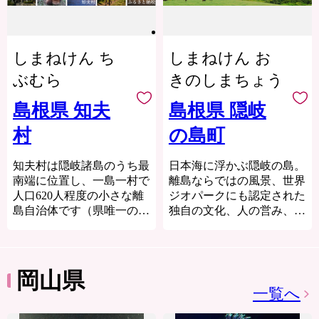
海士町は、急激に進んだ少
合は、別途お申し付けいた
この町に残る伝統や物語が
資源を生かしたイベントや
した独特の地形と生態系が
子高齢化・過疎化など島国
だきますようお願いいたし
一つのストーリーとして文
石見神楽などの伝統芸能も
評価され、平成25年9月に
日本の縮図です。現在の島
ます。
化庁が認定する日本遺産に
盛んです。
は世界ジオパークに認定さ
の人口は 2300 人弱で、年
「津和野今昔 ~百景図を歩
しまねけん ち
しまねけん お
れました。荒々しくも息を
間に生まれる子どもは約10
◆◆ご注意下さい◆◆
く~」として選ばれまし
のむほど美しい国賀海岸の
人、そして人口の4割が65
住民票が邑南町にある方
ぶむら
きのしまちょう
た。
断崖絶壁や、神秘的な通天
歳以上という超少子高齢化
は、返礼品の送付の対象に
橋は、訪れる人々を魅了
の過疎の町です。そうした
なりません。また、寄附お
島根県 知夫
島根県 隠岐
【町を走るＳＬ】
し、年間を通じて約20万人
人口の流出と財政破綻の危
申し込みのキャンセル、返
JR新山口駅を出発駅とし
村
の島町
程が訪れる観光地でもあり
機の中、独自の行財政改革
礼品の変更・返品は承って
て、JR津和野駅まで運行
ます。
と産業創出によって、今や
おりません。あらかじめご
するSLやまぐち号。
西ノ島町では、漁師たちの
日本で最も注目される島の
知夫村は隠岐諸島のうち最
了承下さい。
日本海に浮かぶ隠岐の島。
全長約95kmにわたる鉄道
知恵と技術で獲れる、高品
一つとなっています。
南端に位置し、一島一村で
離島ならではの風景、世界
路線を古めかしい蒸気機関
質なサザエやアワビ、岩ガ
■問い合わせ先
2005年には町長が50％、
人口620人程度の小さな離
ジオパークにも認定された
車が運行しています。
キ、イカ等がございます。
【お礼の品・お礼の品
課長級が30％の給与カット
島自治体です（県唯一の
独自の文化、人の営み、生
市街地を抜け山間部に入る
岩ガキ養殖の発祥地です！
の配送（お届け日など）に
を自ら実施。当時の公務員
村）。山頂からの360度の
態系が息づく島です。
と、どこか懐かしい田園風
平成4年に全国で初めて岩
関すること】
の給与水準としては全国最
眺望に加え中世の輪転式牧
景の中を力強い汽笛の音と
ガキの養殖に成功した「岩
一般社団法人 地
低となりました。その資金
畑遺構と牧歌的な牛の放牧
ともに駆け抜けていくSL
ガキ養殖発祥の地」です。
域商社ビレッジプライド邑
を元手に最新の冷凍技術Ｃ
風景が楽しめる「赤ハゲ
岡山県
は、沿線に多くのファンが
これにより、安定した品質
南 ふるさと納税事業部
ＡＳ導入を決行し、海産物
山」。太古の火山活動を今
一覧へ
駆けつけるなど、多くの方
TEL (
と供給が可能になり、全国
のブランド化により全国の
に伝える名勝天然記念物
を楽しませてくれていま
0855 ) 97 - 8566
的にもその名を知られるよ
食卓をはじめ、海外へも展
「赤壁」。訪れる方の心を