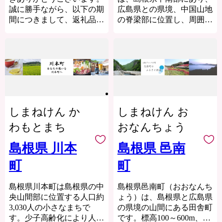
は、寄附者様からお預かり
お願いいたします。
づくり”によるまちづくり
誠に勝手ながら、以下の期
広島県との県境、中国山地
した個人情報を適切に管理
を進めています。
間につきまして、返礼品の
の脊梁部に位置し、周囲を
するため、次のとおり基本
ふるさと納税を通じて、益
発送を停止させていただき
1,000 m前後の琴引山や大
的な方針を定めています。
田市の魅力ある資源と未来
ます。
万木山などに囲まれ、平坦
をぜひ応援してください。
地の標高が約 450 mの県下
1. 利用目的
【発送停止期間】8月6日〜
でも代表的な高原地帯で
当町は、寄附金の受付や返
8月16日
す。
礼品の発送、イベント情報
※日時指定・季節もの・定
町の南端にある女亀山を源
のご案内など、ふるさと納
期便は除く
とする神戸川が北へ貫流
税関連業務を円滑に行うた
し、谷地区を南に流れる塩
めに必要な範囲でのみ、個
しまねけん か
しまねけん お
発送停止に伴い、ポータル
谷川は江の川に注いでいま
人情報を利用します。
サイトに掲載の期日より
す。
わもとまち
おなんちょう
も、お届けまでに時間を要
面積は 242.88平方キロメー
2. 管理体制
する場合がございます。
トル(東西 32km 、南北
島根県 川本
島根県 邑南
当町は、個人情報保護法お
ご迷惑をおかけいたします
32km )で、約 90 %を山
よび奥出雲町個人情報保護
が、何卒ご理解のほどお願
町
町
林・原野が占めています。
条例に則り、個人情報の不
い申し上げます。
人口は約5,000人の小さな
正アクセス・漏えい・紛失
町です。
島根県川本町は島根県の中
島根県邑南町（おおなんち
等を防止するための安全管
標高約 450 mの高原地域で
央山間部に位置する人口約
ょう）は、島根県と広島県
理措置を講じます。
雲南市は、島根県の東部に
あり、昼夜の寒暖差が大き
3,030人の小さなまちで
の県境の山間にある田舎町
位置する人口およそ3万4千
い地域です。これはおいし
す。少子高齢化により人口
3. 第三者への提供
です。標高100～600m、自
人のまちです。