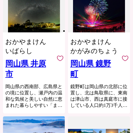
す。
FAX (
うになりました。
開させていきました。
奪う絶景地を有する一方、
0855 ) 97 - 8567
路線を走る車両は、その優
「白いか」などが自慢で
また雇用の拡大や島外と
辺地としての課題の山積も
E-mail
雅なたたずまいから「貴婦
す。これらの特産品は、潮
の積極的な交流により、
また現実です。村を応援し
furusato@ohnan.com
人」の愛称でしたしまれる
流が速く栄養豊富な隠岐の
2004 年から 2018 年の 15
ていただけるみなさまと一
C57型車両と、「デゴイ
海で育つため、身が引き締
【寄附全般に関するこ
年間には 428 世帯 624 人の
緒に、「活力ある住みよい
チ」の愛称で親しまれる
まり、旨味が凝縮されてい
と】
I ターン者、204 人の Uタ
島」を創りたいと思いま
D51型車両で運行されてお
おかやまけん
おかやまけん
ます。
邑南町役場 産業
ーン者が生まれ、島の全人
す。
り、車両がけん引する客車
支援課 商工グループ ふ
口の 20% を占めていま
いばらし
かがみのちょう
も昭和レトロな雰囲気とな
また、漁業の担い手不足解
るさと寄附担当
す。いまでは新しい挑戦を
っています。
消に向けた新規就業者の支
TEL (
したいと思う若者たちの集
岡山県 井原
岡山県 鏡野
0855 ) 95 - 2565
援や、国賀海岸でのシーカ
う島となっており、まちお
FAX (
ヤック体験やトレッキング
市
町
こしの挑戦モデルとして全
0855 ) 95 - 0171
ツアーといった地域資源を
国の自治体や国、研究機関
E-mail
活かした観光振興などに取
など多くの人の関心を集め
furusato@town-ohnan.jp
岡山県の西南部、広島県と
鏡野町は岡山県の北部に位
り組んでおります。
ています。
の境に位置し、瀬戸内の温
置し、北は鳥取県に、東南
西ノ島町は、隠岐の豊かな
海士町には日本らしさがま
和な気候と美しい自然に恵
は津山市、西は真庭市に接
自然と、そこで育まれる恵
だ残っており、そしてそこ
まれた暮らしやすい「ま
している人口約1万3千人の
みを大切に守り続けていま
には新しい価値観と問題解
ち」です。
「森」と「出湯」と「田園
す。皆さまの温かいご支援
決へのヒントがあります。
中でも、井原市美星町で
文化」の里をキャッチフレ
は、この町の未来を築く大
私たちはこれからも、離島
は、長きにわたり星空保護
ーズとした町です。
切な力となります。
のハンデイキャップをアド
活動に取り組んでおり、
古くから山陰、山陽をなど