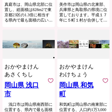
ものであり、それ以外の目
います。
活動に一生懸命取り組んで
真庭市は、岡山県北部に位
美作市は岡山県の北東部、
的で使用するものではあり
近年、市民のまちづくりに
います。私たちの活動を応
置し、総面積は828m2で東
兵庫県と鳥取県の県境に位
ません。
対する参画意識が高まって
援してください。
京都23区の1.3倍に相当す
置しております。平成１７
※ご寄附をいただいた方に
いることから、地域が主体
この外にも，大好きな笠岡
る県内で最も面積の広い市
年に５町１村が合併して現
は、西粟倉村より重要なお
性を持ち、その能力を十分
市を守り発展させる活動に
です。人口は46,124人（平
在の美作市となりました。
知らせやおすすめ情報など
発揮できるよう市民活動の
活用させていただきます。
成27年国勢調査）でこちら
市内には美人の湯として知
をメールでご連絡する場合
積極的な支援を行い、市民
みなさま，笠岡市を応援し
は東京都23区内人口の200
られる湯郷温泉や剣豪宮本
があります。
と行政との協働によるまち
てください!! お願いいた
分の1となっております。
武蔵の生誕地、F１開催実
＝＝＝＝＝＝＝＝＝＝＝＝
づくりを進めるとともに、
します。
市内には「蒜山高原」「湯
績のある岡山国際サーキッ
＝＝＝＝＝＝＝＝＝
本市を取り巻く環境の変化
原温泉郷」をはじめとする
トや女子サッカーチームの
【お問合せ先】
▼▲▼▲▼▲▼▲▼▲▼▲▼
に適切に対応し、限りある
豊かな自然や「旧遷喬尋常
岡山湯郷ベルの本拠地があ
西粟倉村ふるさと納税受託
笠岡市を応援し、1,000円
財源の中で事業の選択と集
小学校」「勝山町並み保存
ったりと
事業者 株式会社エーゼロ
おかやまけん
以上のご寄附をくださった
おかやまけん
中を行いながら、「安心・
地区」といった豊富な歴史
「スポーツといで湯のま
グループ
方に、ポイントの付与、ま
活力・支えあい～みんなで
遺産や観光資源があり多く
ち」と言われています。
あさくちし
わけちょう
TEL：070-1344-5403<ふる
たは、市の特産品をお届け
築く自立都市」を将来像と
の観光客で賑わっていま
主な特産品は桃やぶどう、
さと納税専用窓口>
します。
して掲げ、地域の特色を生
す。
イノシシ肉やシカ肉といっ
岡山県 浅口
岡山県 和気
営業時間：9:00～17:00
《特産品について》
かした満足度の高いまちづ
また、廃棄物として処理さ
たジビエ料理があります。
土日祝日・年末年始休み
※特産品のお届けは、市外
市
町
くりを進めています。
れていた製材端材や林地残
他にも作州黒の黒豆や近年
＜メールでのお問合せ＞
在住の方に限ります。
材を木質バイオマス発電所
ではもち麦やえごまといっ
furusato-nishiawakura@a-
※入金確認後の発送となり
の燃料として活用するな
たスーパーフードも注目さ
浅口市は岡山県南西部に
和気町は岡山県の南東部に
zero.co.jp
ます。
ど、これまで価値の無かっ
れています。
位置する、県内で最も面積
位置する、人口約1万3,000
＝＝＝＝＝＝＝＝＝＝＝＝