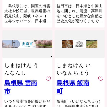
地域特性を活かしながら、
りは、人情豊かで、住民が
ます。
魅力あるまちづくりに取り
島根県には、国宝の出雲
益田市は、日本海と中国山
いきいきと暮らしているこ
砂鉄の採取後、緩やかにな
組んでいます。移住・定住
大社や松江城、世界遺産の
地に囲まれ、清流・高津川
の地域を非常によく表して
った地形と水路を利用し、
促進にも力を入れていま
石見銀山、隠岐ユネスコ
を中心とした豊かな自然と
おり、新町の名称として決
米、ソバ、大豆などを栽培
す！
世界ジオパーク、日本遺産
歴史文化が息づくまちで
定されました。
したことが、現在の本町の
の津和野やたたら製鉄、伝
す。
豊かな里山風景を作り出し
統文化の石見神楽など、
ダムのない高津川は全国屈
町章はみさとの「み」の文
ました。
古くからの歴史遺産や豊か
指の清流として知られ、鮎
字をモチーフに、いきいき
山地からしみ出るミネラル
な自然環境などが受け継が
やわさび、もくずがになど
輝く人とまちの姿を、両翼
たっぷり含んだ水に育まれ
れています。
の水産品、美都ゆずやアム
を広げ力強く飛ぶ鳥の姿で
たこれらの農産物は、高い
また「人のつながり、あ
スメロン、ぶどうなどの農
表現したものです。青と緑
評価を頂いております。
たたかさ」も残っており、
産物を育んでいます。
で水と緑の「豊かな自然」
島根の良さ、魅力となって
市内には画聖「雪舟」が手
を、赤い円は夢あふれる
しまねけん う
豊かな自然と歴史を守り、
しまねけん い
います。
がけた庭園や歌聖「柿本人
「希望」を象徴していま
町民の方々が生き生きとで
麻呂」を祀る神社があり、
んなんし
いなんちょう
す。
きる町づくりへのご協力を
愛着と誇りをもって笑顔
中世の町並みが今も残る文
宜しくお願いします。
で暮らせる「島根の暮ら
化のまちとして日本遺産に
島根県 雲南
島根県 飯南
し」を守り、
も認定されています。
【奥出雲町 プライバシー
市
町
次の世代に引き継いでいく
また、益田市は「過疎」と
ポリシー（概要）】
ために、ふるさと納税制度
いう言葉が生まれた地でも
奥出雲町ふるさと納税（以
を活用し、
あり、人口減少という課題
いつも雲南市を応援いただ
飯南町（いいなんちょう）
下「当町」といいます）
島根県への応援をよろしく
に向き合いながら、“ひと
きありがとうございます。
は、島根県中南部にあり、