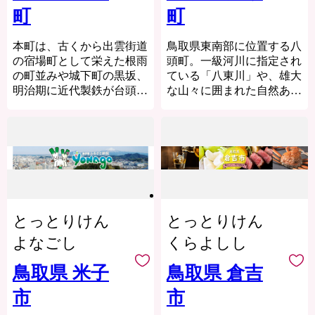
型ショッピングモールや地
町
町
産地消型店舗、そして、令
和4年9月に開館した複合型
本町は、古くから出雲街道
鳥取県東南部に位置する八
子育て拠点施設『ミライト
の宿場町として栄えた根雨
頭町。一級河川に指定され
ひえづ』、役場、学校、病
の町並みや城下町の黒坂、
ている「八東川」や、雄大
院などが集約されたコンパ
明治期に近代製鉄が台頭す
な山々に囲まれた自然あふ
クトヴィレッジです。
るまでわが国の近代化を支
れる美しい街です。特産品
村内には、キャンプ場もあ
えた「たたら製鉄」など、
は柿やネギなど、他にも多
り海にも山にも車ですぐ行
歴史や文化の香りあふれる
くのフルーツや野菜を生産
くことができる最高のアク
まちです。
しています。
セス条件です。
また、自然を活かしたアク
自然、名産品、歴史、語り
テビティも盛んで、春と秋
つくせぬたくさんの魅力あ
アクセスは、米子自動車道
には日野川ラフティング体
ふれる八頭町をご覧くださ
米子I.C.が近く、関西・四
験にたくさんの人が訪れま
い。
国などと直結する交通の玄
とっとりけん
とっとりけん
す。
関口であり、大阪から車で
よなごし
くらよしし
3時間30分、東京からは、
飛行機で75分（米子空港か
鳥取県 米子
鳥取県 倉吉
ら日吉津村まで車で30分）
です。
市
市
ぜひお近くにお越しの際