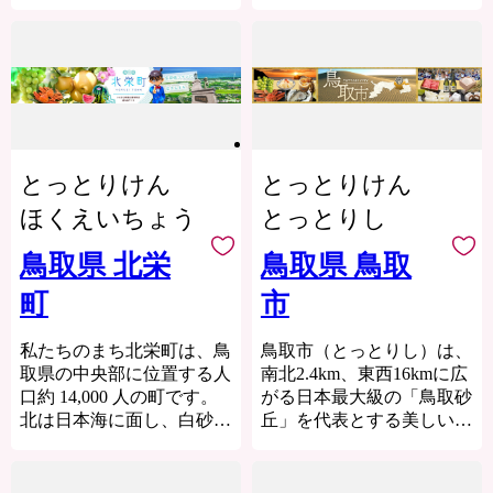
外からの多くの観光客でに
かに湧き出す温泉「はわい
んの観光スポットが存在し
め、シーカヤック、シュノ
の恵まれた自然環境で育っ
ぎわっております。
温泉」、「東郷温泉」のふ
ます。
ーケリング、ダイビング、
た牛で、旨味成分の「オレ
たつの温泉があります。天
大地を育む「大山滝」をは
サーフィンなどのマリンス
イン酸」を豊富に含み、赤
然かけ流しのお湯につかり
じめ、長寿の大木「伯耆の
ポーツが盛んです。
身と脂のバランスが絶妙で
ふるさと納税制度を活用し
四季折々の景色を愛でるの
大シイ」、「船上山」など
国民保養温泉地になってい
す。
た「魚と鬼太郎のまち境港
は、至福の喜びです。
長い年月をかけて育まれた
る「岩井温泉（いわいおん
ふるさと基金」を創設しま
また、国宝銅鏡筒の出土し
神秘的な自然が溢れていま
倉吉市のふるさと納税で
せん）」は、1200年の伝統
した。境港市へのご支援
た伯耆国一宮などの名所・
す。
は、これら農畜産物はもち
を刻む源泉かけ流し。頭に
（寄附金）をお願いいたし
とっとりけん
とっとりけん
旧跡、日本一の産地である
また、食文化も魅力的で、
ろん、市内事業者のこだわ
手ぬぐいをのせ、唄を歌い
ます。
二十世紀梨を始め、ぶど
乳製品、フルーツ、ブラン
ほくえいちょう
とっとりし
りの逸品など豊富な返礼品
ながら柄杓で湯をかむる奇
•「ふるさと納税」とは、
う、いちご、スイカ、メロ
ド牛、カレーなどバラエテ
を揃えています。
習「湯かむり唄」が伝わり
生まれ育った「ふるさとを
ン等の豊富な果物、岩ガキ
ィに富んだ食が楽しめま
鳥取県 北栄
鳥取県 鳥取
「くらしよし」のまちづく
ます。
大切にしたい」、「ふるさ
等の海の幸にも恵まれてい
す。
りへ、皆さまからの応援を
また、日本一の漁獲量を誇
との発展に貢献したい」と
町
市
ます。
琴浦町のより良いまちづく
お待ちしております。
る「松葉がに」（雄のズワ
いう気持ちを形にするもの
グラウンド・ゴルフ、フラ
りのために、ご支援とご協
イガニ）をはじめとした新
ですが、ご支援の受け付け
ダンス、卓球の全国大会を
力をお願いいたします。
私たちのまち北栄町は、鳥
鳥取市（とっとりし）は、
鮮な魚介類に一年を通して
は出身者に限定したもので
開催するとともに、ウォー
取県の中央部に位置する人
南北2.4km、東西16kmに広
出会うことができます。
はありません。どなたでも
キング大会も盛んな魅力と
口約 14,000 人の町です。
がる日本最大級の「鳥取砂
結構です。
活気に溢れる町です。
北は日本海に面し、白砂青
丘」を代表とする美しい景
美しい景色と美味しい食
•この制度による寄附を自
松の景色が美しい北条砂丘
観と、その豊富な「砂」を
事、そして地元の人々の温
治体へ行った場合、現在お
が広がっており、南は大山
素材にした彫刻作品である
かいおもてなしで皆さまを
住まいになっている自治体
を望む黒ぼく地帯の丘陵地
「砂像」に代表されるまち