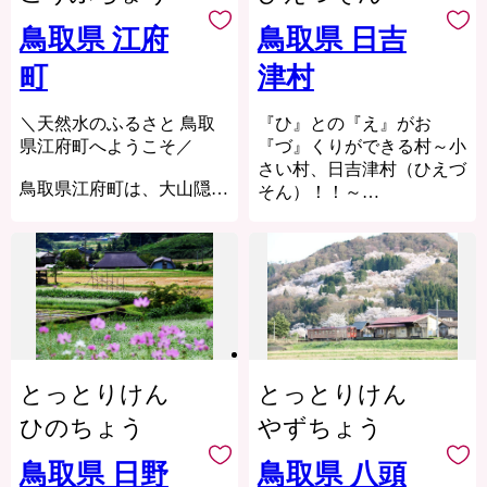
鳥取県 江府
鳥取県 日吉
町
津村
＼天然水のふるさと 鳥取
『ひ』との『え』がお
県江府町へようこそ／
『づ』くりができる村～小
さい村、日吉津村（ひえづ
鳥取県江府町は、大山隠岐
そん）！！～
国立公園の麓に位置する、
人口約3,000人の小さなま
日吉津村は、鳥取県唯一の
ちです。ブナの森や奥大山
村であり、日本で4番目に
の秀景を目当てに、毎年多
小さい村です。
くの観光客が訪れます。天
「小さくても元気な村」を
然水やお米など、豊かな自
目標に掲げ、まちづくりに
然に育まれた特産品をお楽
取り組んでいます。
しみください。
子育ての満足度も高く評価
とっとりけん
とっとりけん
されており、”待機児童ゼ
ロ”を掲げ子育て支援を実
ひのちょう
やずちょう
施しています。
鳥取県 日野
鳥取県 八頭
面積4.2㎢の村の中に、大