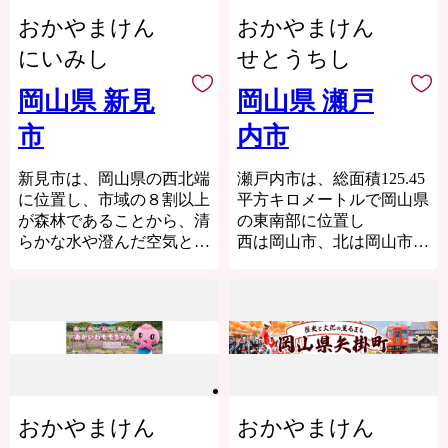
さらに、山陽新幹線をはじ
した桃やマスカット、国産
おかやまけん
おかやまけん
めJR岡山駅から東西南北
＜岡山市のプロフィール＞
ジーンズ発祥の地である児
に7本の在来線が交わる鉄
旭川と吉井川が瀬戸内海
島のデニムなど、各地の個
にいみし
せとうちし
道網を有するなど岡山県は
に注ぐ岡山平野の中央に位
性を活かした特産品が数多
中四国地方の交通の要とな
置し、南部は地味豊かな沃
くあり、伝統と産業を楽し
岡山県 新見
岡山県 瀬戸
っています。
野、北部は吉備高原につな
むことのできる魅力的なま
市
内市
高速道路を利用すれば岡山
がる山並みがひろがってい
ちです。
ICから大阪、広島へ約2時
ます。
ふるさと納税のお礼の品と
間、新幹線（のぞみ）を利
温暖な瀬戸内海特有の風
してご用意させていただい
新見市は、岡山県の西北端
瀬戸内市は、総面積125.45
用すれば東京へ約3時間
土により、春秋は快晴の日
ている返礼品を通じて、倉
に位置し、市域の８割以上
平方キロメートルで岡山県
半、大阪へ約50分、飛行機
が多く、冬は厳しい季節風
敷市に少しでも興味・関心
が森林であることから、清
の東南部に位置し
なら東京へ約1時間で移動
を中国山地が遮って積雪を
を持っていただければ幸い
らかな水や澄んだ空気とい
西は岡山市、北は岡山市、
できます。
みることはまれです。
です。
った自然環境に恵まれてい
備前市と接しています。
夏は本土を襲う台風も四
ます。
国山脈が遮って勢力が弱め
市の西端を南北に一級河川
中世の時代、京都東寺の荘
晴れの国岡山県！季節の変
られ、影響が比較的少ない
吉井川が流れ、中央部には
園「備中(びっちゅう)国(の
化と恵みをお腹いっぱい楽
など、天候にも恵まれた都
千町川との間に
くに)新見庄(にいみのしょ
しめます！
市です。
千町平野が広がり、東南部
う)」として栄えた歴史が
平成21年4月1日には、全
は瀬戸内海に面した丘陵地
あり、それを今に伝える
岡山県は「晴れの国」と呼
国で18番目の政令指定都市
と、長島、前島
数々の資料も残されていま
ばれ、降水量1mm未満の日
おかやまけん
おかやまけん
に移行し、新たなステージ
などの島々からなっていま
す。
数が全国1位で、晴れの日
で魅力と活力あふれる街づ