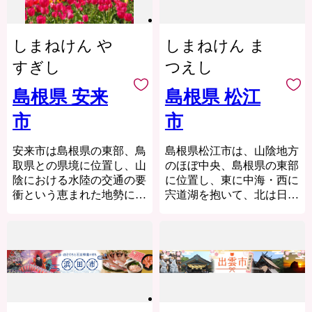
の清澄な水を育くんでいる
受けたお礼の品をたくさん
のが、日南町の面積のうち
ご用意しました。そして是
90％を占める豊かな森林で
非ふるさと納税を通じて、
しまねけん や
しまねけん ま
す。
大山町の魅力を感じてくだ
古くから森と共に生きてき
すぎし
つえし
さい。
た日南町は、森林保全の取
り組みを積極的に行ってい
島根県 安来
島根県 松江
ます。
市
市
安来市は島根県の東部、鳥
島根県松江市は、山陰地方
取県との県境に位置し、山
のほぼ中央、島根県の東部
陰における水陸の交通の要
に位置し、東に中海・西に
衝という恵まれた地勢によ
宍道湖を抱いて、北は日本
り花開いた文化と産業の伝
海に面しています。
統が脈々と受け継がれてい
松江はかつて小泉八雲が愛
ます。
し、神話が息づく城下町。
茶人としても知られる松平
どじょうすくいで有名な民
不昧公の時代から、人々は
謡安来節などの文化。山陰
お茶に親しみ、文化、スポ
の覇者・戦国大名尼子氏の
ーツも盛んです。
本拠地として栄えた歴史。