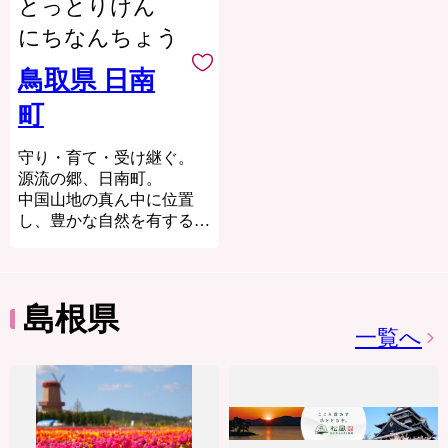
とっとりけん
化”や“地域コミュニティ環
町の南側に鎌倉山
中国地方最高峰の大山
境整備”などの取組みをお
（731m）など日野郡に連
にちなんちょう
は、西日本最大規模のブナ
こなっています。『ふるさ
なる山地、北側に手間要害
林を抱く自然の宝庫です。
と納税』で、伯耆町のまち
山（329m）を挟んで平
鳥取県 日南
降った雪や雨をブナの森が
づくりを応援してくださ
地・丘陵地が広がり、水田
受け止め、ゆっくりと地面
町
い。
地帯と町の特産物である
に浸透させることで、ミネ
柿・梨などの樹園地が形成
ラルをたっぷりと含んだ天
されています。
守り・育て・受け継ぐ。
然水がつくられます。大山
源流の郷、日南町。
の恵みを受けた水は、豊か
中国山地の真ん中に位置
な農産物、海藻、魚介類の
し、豊かな自然を有する日
源になっています。
南町。
漁業では、サザエ、アワ
西は、島根県、南は岡山
ビ、サワラなど県内屈指の
県、南西部は広島県の３県
漁獲量を誇り、農業ではブ
に接し、東西25km・南北
島根県
ロッコリーと梨の生産が盛
23kmという広大な面積が
一覧へ
んで、日本でも有数の生産
広がります。
地です。さらに、観光地と
して、夏は登山、冬はスキ
人間の生活に必要不可欠な
ーを楽しむことができま
水。
す。
鳥取県の一級河川、日野川
大山の恵みをたっぷりと