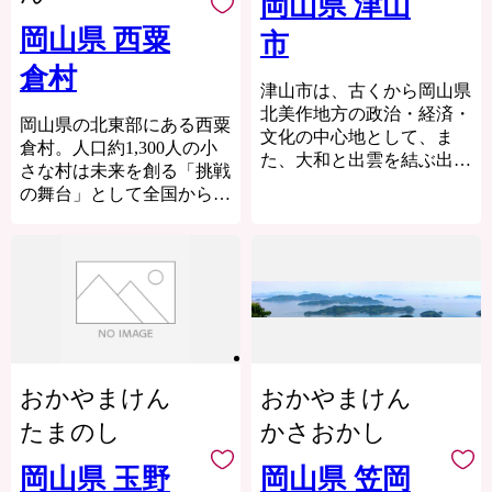
岡山県 津山
おります。
も量も豊富です。
委託先(寄附受付・返礼品
商標登録し、情報発信を図
物流網の復旧状況を確認し
皆さんの心にいつまでも残
岡山県 西粟
市
手配・受領証明書の発行及
っています。
つつ、準備が整い次第順次
るふるさと赤磐市"への思
び送付・各種お問い合わせ
また、ふるさとへの愛着や
返礼品発送の手配を進めて
倉村
い。その思いを 赤磐ふる
受付・配送サービスを委託
誇りを育む教育や、大学を
津山市は、古くから岡山県
おります。
さと応援寄附金によってか
した企業など)へ寄附者様
活かしたまちづくり、移
北美作地方の政治・経済・
お届けまで今しばらくお時
岡山県の北東部にある西粟
たちにしてみませんか。
の個人情報を委託させてい
住・定住、協働による地域
文化の中心地として、ま
間をいただけますよう、何
倉村。人口約1,300人の小
いただいたご寄附は、ふる
ただく場合がございます
づくりなどの推進や、子育
た、大和と出雲を結ぶ出雲
卒ご理解とご協力を賜りま
さな村は未来を創る「挑戦
さとの発展のために大切に
が、その場合には、守秘義
てしやすい社会環境の整備
街道の要衝として栄えてき
すようお願い申し上げま
の舞台」として全国から注
使わせていただきます。
務契約等を締結し、個人情
などに取り組んでいます。
た都市です。津山城跡を中
す。
目されています。
報保護に万全を期します。
心に、白壁や格子窓が美し
================================
い町家など、新旧一体とな
百年の森林構想に基づく全
新見市ふるさと納税事務局
--------------------------------------
った魅力的な風景を醸し出
国でも注目されている林業
--------------------------------------
（ふるさとチョイス）
しています。また、津山ホ
と多くの移住者や起業家が
--
TEL：050-3146-0826
ルモンうどんなど受け継が
本サイトの運営は、株式会
「ローカルベンチャーの聖
FAX：050-3488-0889
れてきた牛肉食文化やディ
社ローカルがおこなってお
地」と呼ばれる土壌を育
メール：niimi@furusato-
ーゼル全盛期の鼓動を感じ
ります。
み、木工、農業、ジビエな
bpo.com
る鉄道遺産、勇壮な滝と清
おかやまけん
おかやまけん
お電話及びメールは、当社
ど多様な分野で新しい価値
営業時間 9：00～18：
流に恵まれた大自然など今
がご対応いたします。
を生み出しています。
00（※土日祝日・年末年始
たまのし
かさおかし
注目を集めています。
【返礼品の内容・お届け
返礼品には、この豊かな森
期間休み）
先・お届け時期等について
がもたらす恵みと、挑戦者
================================
岡山県 玉野
岡山県 笠岡
の問合せ先】
たちの情熱が詰まっていま