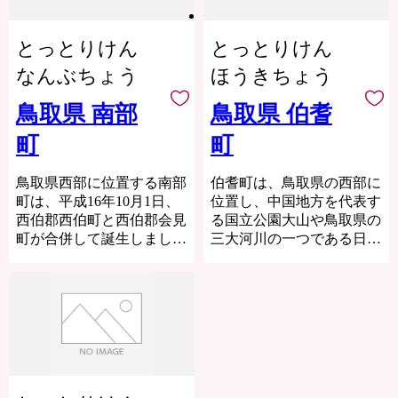
承ください。
のまちです。 まちの総面
者を上回りました。しか
積の９割以上が山林で、ス
し、依然として人口は、減
～鳥取県での子育てに関す
とっとりけん
とっとりけん
ギをはじめとする見渡すか
り続けており、高齢化の一
る情報～
ぎりの緑が一面に広がりま
途を辿っています。これか
なんぶちょう
ほうきちょう
教育だより「とっとり夢ひ
す。春には、ソメイヨシ
らも人口減少対策に力を注
ろば！」の最新号はこちら
ノ、シャクナゲ、ドウダン
いでいく必要があります。
鳥取県 南部
鳥取県 伯耆
から。
ツツジ、夏には清涼な緑
https://www.pref.tottori.lg.jp/yumehiroba/
町
町
が、秋は紅葉、そして冬に
大山町を応援してくださる
は雪化粧と、１年を通して
～鳥取県への移住定住にご
皆様へ
まちを彩る植物や、美しい
鳥取県西部に位置する南部
伯耆町は、鳥取県の西部に
興味のある方～
みなさまからいただいた
自然にあふれています。
町は、平成16年10月1日、
位置し、中国地方を代表す
移住応援制度についての情
ご寄附は、大山町の未来を
西伯郡西伯町と西伯郡会見
る国立公園大山や鳥取県の
報はこちらから。
つくっていくためのさまざ
町が合併して誕生しまし
三大河川の一つである日野
https://furusato.tori-
まな事業や、「大山」の自
た。
川など、雄大な自然環境に
info.co.jp/iju/support/system/
然の恵みを受け継ぎ、その
町域は豊かな自然に恵まれ
囲まれた潤いのある環境の
豊かな自然資源を活かした
るとともに、県下有数の古
中にのある町です。
まちづくり・人づくりを進
墳密集地帯で、大国主命の
めるための事業に活用させ
伯耆町では、『ふるさと納
古事に由来する史跡・地名
ていただきます。
税』（寄附金）を活用し
が多く見られ、律令国家以
て“大山（別名「伯耆富
前から豊かな文化が栄えた
名峰大山の恵みを受けたお
士」）の環境保全と活性
場所です。
礼の品