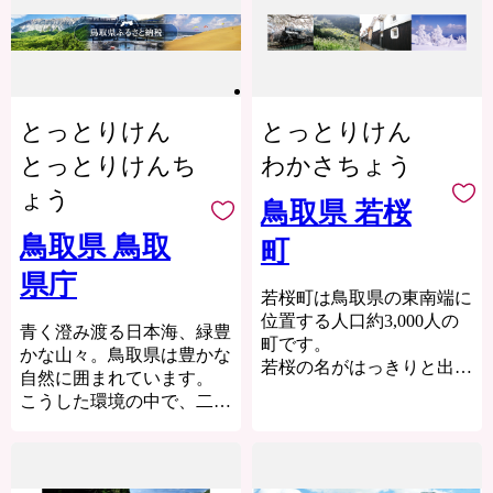
お迎えします。
の住民税などから一定限度
があり、豊かな自然に囲ま
です。自然豊かな観光都市
までの寄附金相当額が控除
れています。
であり、市街地に温泉が湧
岩美町では、ふるさと納税
されます。
この豊かな自然環境を生か
くほどの湯どころです。
制度の創設に伴い平成20年
•「魚と鬼太郎のまち境港
し、スイカ、ぶどう、らっ
また、松葉ガニや白イカ、
度から「ふるさと岩美まち
ふるさと基金」にご寄附を
きょう、長芋などさまざま
岩ガキといった日本海の味
づくり寄附制度」を設置
いただいた方に、プレゼン
とっとりけん
とっとりけん
な魅力ある農産物が生み出
覚に加え、特産品の二十世
し、多くの皆さまからご寄
トをお届けします。
されています。
紀梨や砂丘らっきょうなど
とっとりけんち
わかさちょう
附をいただいて参りまし
•ふるさと納税のプレゼン
また、漫画「名探偵コナ
魅力的な食の宝庫で、四季
た。皆さまからいただいた
ト品は一時所得に該当しま
ょう
ン」の作者である青山剛昌
を通じて多くの観光客で賑
鳥取県 若桜
寄附金は、貴重な自然環境
す。他の一時所得との合計
氏の出身地であり、
わいます。
を保全し活用する事業や、
鳥取県 鳥取
金額が50万を超える場合
町
駅構内に「名探偵コナン」
特色ある魅力的なまちづく
は、確定申告を行う必要が
の装飾が施されたコナン駅
りを推進する事業の財源と
県庁
あります。詳しくは国税庁
（JR 由良駅）や青山氏の
若桜町は鳥取県の東南端に
して活用しています。
のページをご覧ください。
思い出の所蔵物や作品が展
位置する人口約3,000人の
青く澄み渡る日本海、緑豊
示された
岩美町をふるさと納税を通
町です。
かな山々。鳥取県は豊かな
青山剛昌ふるさと館をはじ
じて応援してくださる皆さ
若桜の名がはっきりと出て
自然に囲まれています。
め、駅から青山剛昌ふるさ
まのために、町の魅力を感
くるのは、平安時代の百科
こうした環境の中で、二十
と館までの約 1.4km を「コ
じていただけるようなお礼
事典である「和名類聚抄」
世紀梨をはじめ、数々の農
ナン通り」と名付け、
の品を多数ご用意してお待
だといわれます。
産物が生産され、新鮮な海
キャラクターのブロンズ像
ちしております。
中世期には鶴尾山に若桜鬼
の幸が水揚げされます。
やカラーオブジェが点在す
ヶ城が築かれ、元和3年