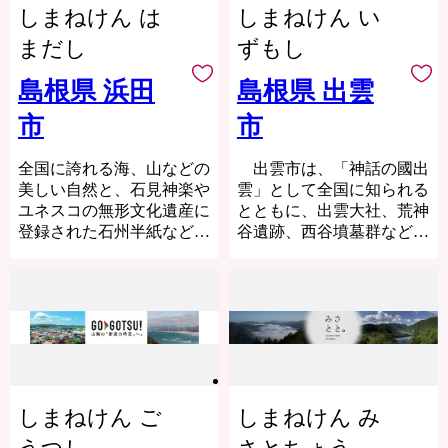
しまねけん は
しまねけん い
世界的なシェアを有する高
級特殊鋼を中心とした産
まだし
ずもし
業。海外からも高い評価を
受ける足立美術館などの観
島根県 浜田
島根県 出雲
光地。広大な農業地域とし
市
市
て恵みをもたらす肥沃な平
野。
全国に誇れる海、山などの
出雲市は、「神話の國出
文化・歴史・産業・自然…
美しい自然と、石見神楽や
雲」として全国に知られる
好奇心をくすぐるものがあ
ユネスコの無形文化遺産に
とともに、出雲大社、荒神
ふれるまちです。
登録された石州半紙などの
谷遺跡、西谷墳墓群などの
伝統文化、海水浴場、しま
歴史・文化遺産と、日本
ね海洋館アクアスなど豊か
海、宍道湖、斐伊川などの
な自然を活かした観光資源
豊かな自然に恵まれた地域
を有しており、また、高速
です。「元気な出雲、活力
道路、港湾などの都市基盤
のある出雲、笑顔の絶えな
や大学、美術館をはじめと
い出雲」をモットーに、全
する教育文化施設が充実し
国に誇れる都市づくり、愛
た、人と文化と自然の調和
着と誇りが持てる故郷づく
しまねけん ご
しまねけん み
のとれた島根県西部の中核
りを展開しています。
都市です。
出雲市では、出雲市の発