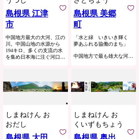
うつし
さとちょう
展を願う郷土出身の方々
や、出雲市に心を寄せてい
島根県 江津
島根県 美郷
ただく全国のみなさまか
市
町
ら、広く寄附を募っていま
す。いただいたご寄附は
「日本の心のふるさと出雲
中国地方最大の大河、江の
「水と緑 いきいき輝く
応援基金」に積み立て、次
川。中国山地の水源から
夢あふれる協働のまち」
年度以降に、指定された使
194キロ、多くの支流の水
中国地方で最も雄大な河川
途に基づき、出雲の観光や
を集め日本海に注ぐ河口
「江の川（ごうのかわ）」
産業、福祉、教育、環境な
に、江津市は位置していま
が町を貫流し、両岸には中
ど幅広い分野の事業に活用
す。「江津（川の港）」の
国山地の緑が連なり、古く
させていただきます。
名のとおり、古くは江の川
は石見銀山街道の一部とし
このふるさと寄附をきっ
河口の港として発展し、江
て栄え、江の川の恵みとと
かけに、全国のみなさまと
戸時代には北前船の寄港地
もに発展してきました。現
たくさんのご縁を結びたい
として栄えました。かつて
在も伝統文化や自然を多く
と願っています。ぜひ、こ
の中心地であった江津本町
継承している町です。
の機会に出雲市への温かい
には江戸時代に建築された
しまねけん お
しまねけん お
町内には多くの温泉があ
ご支援をよろしくお願いい
商家の家屋なども多く残
り、遠方から訪れる方々も
たします。
り、往時の面影を今にとど
おだし
くいずもちょう
数多く、江の川を活用した
めています。江の川を通じ
カヌーや火振り漁（ひぶり
た地域間のつながりも深
島根県 大田
島根県 奥出