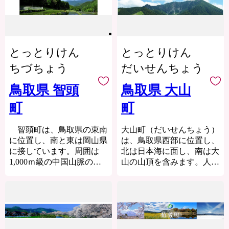
自然との共生が、氷温技術
るなど「名探偵コナンに会
（1617年）に一国一城令に
など独自の新技術を生み、
えるまち」づくりを進めて
より廃城となるまで何代も
付加価値の高い産業を支え
います。
の城主が治めてきました。
ています。
町を応援していただけるみ
以来若桜は宿場として交通
そして文化の香り高い風土
なさまと一緒に持続可能な
の要衝、地方物資の集散地
とっとりけん
とっとりけん
の中で、新しい時代を担う
まちづくりを進めていきま
として発展してきました。
人材が育っています。
ちづちょう
だいせんちょう
す。
豊かな自然や城跡、寺院、
また鳥取県は、古くから日
みなさまの応援をよろしく
鉄道、名勝など多くの恵ま
本海を隔てた対岸の国々と
鳥取県 智頭
鳥取県 大山
お願いします。
れた資源を生かした観光の
の交流があり、環日本海時
町を目指して、新しい町づ
町
町
代の拠点づくりを進めてい
くりに取り組んでいます。
ます。
また、全国で初めて保育料
智頭町は、鳥取県の東南
大山町（だいせんちょう）
の無料化を実施するなど子
【ご注意】
に位置し、南と東は岡山県
は、鳥取県西部に位置し、
育て支援にも力を入れてい
寄附者様のご都合による寄
に接しています。周囲は
北は日本海に面し、南は大
ます。
附申込みのキャンセル、お
1,000ｍ級の中国山脈の
山の山頂を含みます。人口
礼の品の変更や返品はでき
山々が連なり、その山峡を
は、約15,000人の小さな町
ません。
縫うように流れる川が合流
ですが、子育て支援など、
また、寄附者様のご都合に
し、千代川となり、日本海
町民がより住みやすくなる
より返礼品がお届けできな
に注いでいます。その昔か
ための事業を進めており、
い場合、返礼品の再送は致
ら、長い歳月を経て、あの
平成30年度には合併以降14
しません。あらかじめご了
鳥取砂丘の砂を育んだ源流
年間で初めて転入者が転出