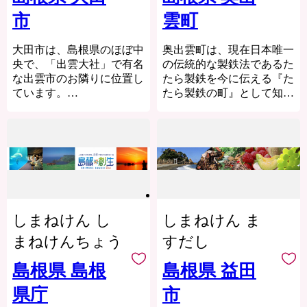
りょう）、鮎釣りなどの観
く、平成16年に同じ江の川
市
雲町
光も人気があります。
流域の桜江町と合併し現在
美郷町の特産品には、豊か
の市域となりました。
な自然からの恵みを活かし
大田市は、島根県のほぼ中
奥出雲町は、現在日本唯一
良質な粘土層に恵まれてい
たものが多く、特にマタタ
央で、「出雲大社」で有名
の伝統的な製鉄法であるた
ることから、日本三大瓦の
ビや蕎麦・アユ・イノシシ
な出雲市のお隣りに位置し
たら製鉄を今に伝える『た
一つ、石州瓦の産地として
などに人気があります。
ています。
たら製鉄の町』として知ら
も知られます。「来待（き
日本海に面し、海岸線は46
れています。
合併前の２町村（邑智町と
まち）色」とも呼ばれる赤
ｋｍにおよび、岩場と砂場
大和村）を江の川が貫流
瓦は寒さに強く、耐久性に
本町は、斐伊川源流を有す
が交互に存在することか
し、その両岸に中国山地が
優れ、全国各地に流通して
る島根県東部中国山麓部に
ら、漁業はもちろん、風光
織りなす四季折々の豊かな
います。市内には江津本町
位置し、この環境を背景と
明媚な自然景観、海水浴、
自然と美しい街並みが広が
をはじめ赤瓦の町並みが広
した豊富な砂鉄と水源によ
釣り、マリンスポーツなど
る様子は、日本の古き良き
がり、地元のアイデンティ
り、古くは出雲国風土記の
の観光に適しています。
ふるさとの原風景を思い起
ティーにもなっています。
時代から製鉄を生業にして
また世界遺産となった石見
しまねけん し
こさせます。「美郷（みさ
しまねけん ま
きました。
銀山遺跡、大山隠岐国立公
と）」には、このような自
『たたら製鉄』で必要とさ
園に属する三瓶山や多くの
まねけんちょう
すだし
然豊かな美しい故郷（ふる
れる砂鉄は、山地の山肌を
温泉があります。
さと）をいつまでも残して
削って採掘し、『鉄穴流
世界遺産「石見銀山遺跡」
島根県 島根
島根県 益田
おきたいという住民の願い
し』と呼ばれる斐伊川から
をシンボルに産業・歴史・
が込められており、「みさ
県庁
市
水路を引いて引き込んだ水
文化・自然など豊富にある
と」という響きが持つ温も
流を利用した手法で採取し