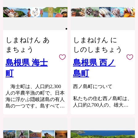
雲南市は、子ども×若者×
がれてきた文化と、日本で
る交通の要衝で、周囲を
島根県邑智郡邑南町
ます。
り揃えています。ご支援の
大人×企業による4つのチ
の有数の水質を誇る高津川
1,000m級の山々に囲まれた
【お問い合わせ先】
矢上6000番地
ふるさと納税に関する問合
ほどよろしくお願い申し上
ャレンジを連鎖させ、10年
や中国山地の山々からの恵
緑豊かな田園峡です。
奥出雲町 商工観光課 ふる
邑南町役場 産業支
せ先は㈱ワールドワンまで
げます。
後も、20年後も市民みんな
みを受け、歴史と自然が交
さと応援寄附担当
援課 商工グループ ふる
ご連絡ください。
で支え合い、いきいきと暮
わる日本の原風景をいまに
町内を流れる高津川は本流
E-mail：
さと寄附担当 宛
らせる魅力あるまちづくり
伝えています。町内にある
にダムが一つもない全国で
furusato@town.okuizumo.shiman
株式会社ワールドワン
しまねけん あ
しまねけん に
に挑戦しています。
JR津和野駅は「SLやまぐ
も珍しい一級河川で、国土
※なお、ワンストップ特例
電話番号：0855-25-5170
ち号」の終着駅として、多
交通省の水質調査で何度も
まちょう
しのしまちょう
申請後に氏名や住所の変更
メールアドレス：
くのSLファンを出迎えて
日本一に選ばれています。
が生じた場合は、別途届出
inquiry@worldone-inc.jp
います。
「平成の名水百選」に選ば
島根県 海士
島根県 西ノ
が必要となりますので、ご
れた高津川の水源、一本杉
定休日：土曜日・日曜日・
寄附日の翌年１月１０日ま
【150年前の風景に、今が
町
島町
の湧水のある吉賀町は、ゴ
祝日
でに下記お問い合わせ先ま
見える】
ギやヤマメなど貴重な淡水
でご連絡ください。
町に残る江戸時代からの情
魚類の宝庫となっていま
海士町は、人口約2,300
西ノ島町について
景が現在まで受け継がれて
す。
人の半農半漁の町で、日本
【ワンストップ特例申請
おり、町に根付く文化とと
私たちの住む西ノ島町は、
海に浮かぶ隠岐諸島の有人
書の受付について】
もに人々の生活に根付いて
「日本の棚田百選」に認定
人口約2,700人の、雄大な
島の一つです。島すべてが
ワンストップ特例申請書
いおり、幕末の情景を描い
された大井谷の棚田、山陰
日本海に囲まれた隠岐諸島
国立公園に指定されるほど
の受付が不備等なく完了し
た図画「津和野百景図」に
唯一のコウヤマキの自生
の一つに位置しています。
の自然豊かな島で、きれい
た際には、メールにてご連
描かれた情景が、現在でも
林、長瀬峡など豊かな自然
その全域が大山隠岐国立公
な海や夜空一面の星を見る
絡させていただきます。な
対比することが可能となっ
があります。カタクリ、彼
園に指定され、さらに550
ことができます。
お、文書をご希望される場
ています。
岸花やシャクナゲなど地域
万年前の火山活動が創り出