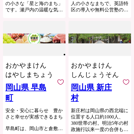
※生鮮品について、季節・
た資源を生かし、経済を循
豊かな山々の緑と清らかな
の小さな「星と海のまち」
人の小さなまちで、英語特
＝＝＝＝＝＝＝＝＝
時価によって内容量が変動
環させる「回る経済」の実
川の流れなど、美しい自然
です。瀬戸内の温暖な気候
区の導入や無料公営塾の運
する場合があります。
現に取り組んでいます。
と景観に恵まれています。
と豊かな自然に恵まれ、豊
営など、教育環境の充実に
また、気候によって漁
2018年には地方公共団体に
富な食材にあふれていま
力を入れています。
獲・収穫時期が前後しま
よる持続可能な開発目標
す。
瀬戸内地方の温暖な気候、
す。
（SDGｓ）の達成に向け
地震・台風などの自然災害
※季節限定の品の場合、品
また、日本最大級の１８
た優れた取り組みを提案す
の少なさ、山・川に恵まれ
切れとなる場合がございま
８ｃｍ反射望遠鏡を備え、
る「SDGS未来都市」にも
たおおらかな自然、電車・
すので、ご了承ください。
半世紀以上にわたり国内で
選定されています。
高速道路などの恵まれた交
品切れとなった場合は、
最先端の天体研究が行われ
通アクセスなど、たくさん
連絡をさせていただきま
おかやまけん
おかやまけん
ている国立天文台があり、
の魅力があります。
す。
「天文のまち」としてもそ
令和6年4月23日に「オーガ
はやしまちょう
しんじょうそん
※配送時期は、あくまで目
の名を知られています。
ニックビレッジ宣言」を行
安となります。
い、有機農業の普及に向
岡山県 早島
岡山県 新庄
商品の出荷数や注文数に
ふるさと納税を通じまし
け、地元農家の方々と手を
よって、時期が前後するこ
て、心のふるさと「浅口」
町
村
取り合うことで、持続性の
とがありますので、ご了承
の魅力を知っていただけれ
高い魅力ある農業の実現を
ください。
ば幸いに存じます。
目指します。
安全・安心に暮らせ 豊か
新庄村は岡山県の西北端に
※お礼の品の発送は、提供
さと幸せが実感できるまち
位置する人口約1000人、
元より直接発送致します。
380世帯の村。明治5年の村
寄附金税額控除に係る申
早島町は、岡山市と倉敷市
政施行以来一度の合併もな
告特例申請書、寄附証明書