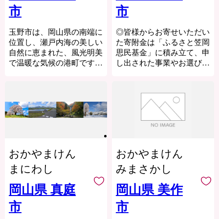
市
E-mail：yakage@lo-cal.co.jp
市
す。
TEL:050-6864-7786
FAX:050-3588-2325
いただいたご寄付は、未来
玉野市は、岡山県の南端に
◎皆様からお寄せいただい
--------------------------------------
の森と人を育むための大切
位置し、瀬戸内海の美しい
た寄附金は「ふるさと笠岡
--------------------------------------
なエネルギーとなります。
自然に恵まれた、風光明美
思民基金」に積み立て、申
--
あなたの応援が、西粟倉村
で温暖な気候の港町です。
し出された事業やお選びい
の挑戦を未来へと繋ぎま
市の中心部にある宇野港
ただいたメニューに合わせ
す。温かいご支援をよろし
は、岡山県の海の玄関口で
て、翌年度以降の事業に活
くお願いいたします。
あり瀬戸内海の海上交通の
用します。
重要拠点として発展してき
◆カブトガニを守る活動等
＝＝＝＝＝＝＝＝＝＝＝＝
ました。フェリーの定期航
に活用します◆
＝＝＝＝＝＝＝＝＝
路のほか、近年では大型船
岡山県笠岡市には，カブト
※西粟倉村は、ふるさと納
舶が着岸できる耐震バース
ガニをテーマにした博物館
税に関する事務を株式会社
に外国からのクルーズ客船
としては世界唯一の『カブ
エーゼログループに委託し
おかやまけん
おかやまけん
の寄港も増えています。
トガニ博物館』がありま
ています。
産業については、造船業の
す。研究員が日夜，カブト
まにわし
みまさかし
お寄せいただきました個人
企業城下町として発展して
ガニの保護育成の研究に取
情報は、西粟倉村および西
きたこともあり、多くの造
り組んでいます。
岡山県 真庭
岡山県 美作
粟倉村が委託する事業者が
船関連企業が集積する「も
私たち笠岡市民も，カブト
寄附金の受付及び入金に係
市
市
のづくりのまち」といわ
ガニの繁殖する海岸の清掃
る確認・連絡等に利用する
れ、製造業が中心となって
や，幼生の放流などの保護