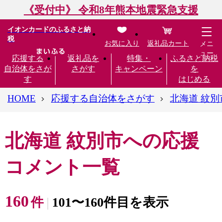
《受付中》 令和8年熊本地震緊急支援
イオンカードのふるさと納
税
お気に入り
返礼品カート
メニ
ュー
応援する
返礼品を
特集・
ふるさと納税
自治体をさが
さがす
キャンペーン
を
す
はじめる
HOME
応援する自治体をさがす
北海道 紋別
北海道 紋別市への応援
コメント一覧
160
件
101〜160件目を表示