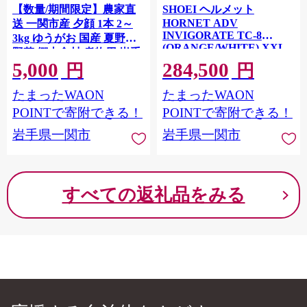
【数量/期間限定】農家直
SHOEI ヘルメット
HORNET ADV
送 一関市産 夕顔 1本 2～
INVIGORATE TC-8
3kg ゆうがお 国産 夏野菜
(ORANGE/WHITE) XXL
野菜 郷土食材 煮物用 岩手
サイズ パーソナルフィッ
5,000
284,500
県 一関市
円
円
ティングご利用券付 バイ
ク 多目的ヘルメット ショ
たまったWAON
たまったWAON
ウエイ バイク用品 ツーリ
POINTで寄附できる！
POINTで寄附できる！
ング SHOEI品質 shoei スポ
ーツ メンズ レディース
岩手県一関市
岩手県一関市
すべての返礼品をみる