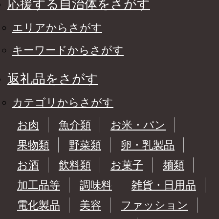
応援する自治体をさがす
エリアからさがす
キーワードからさがす
返礼品をさがす
カテゴリからさがす
お肉
魚介類
お米・パン
果物類
野菜類
卵・乳製品
お酒
飲料類
お菓子
麺類
加工品等
調味料
雑貨・日用品
電化製品
美容
ファッション