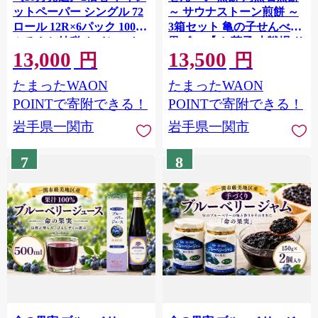
ットペーパー シングル 72
～ サウナストーン煎餅 ～
ロール 12R×6パック 100m
3箱セット 亀の子せんべい
ふるさと納税 トイレット
黒ゴマ 【 お菓子 古戦場 サ
13,000
13,500
ペーパーシングル 無香料
ウナ サ活 お土産 黒胡麻 老
円
円
やわらか まとめ買い 大容
舗 銘菓 岩手県 一関市 】
たまったWAON
たまったWAON
量 倍巻 日用品 生活必需品
備蓄 再生紙 人気 おすすめ
POINTで寄附できる！
POINTで寄附できる！
ランキング 送料無料 岩手
岩手県一関市
岩手県一関市
県 一関市
7
8