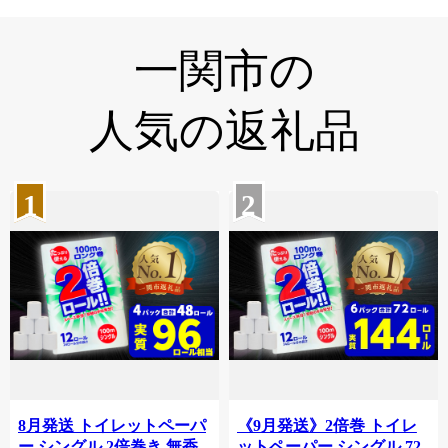
一関市の
人気の返礼品
1
2
8月発送 トイレットペーパ
《9月発送》2倍巻 トイレ
ー シングル 2倍巻き 無香
ットペーパー シングル 72