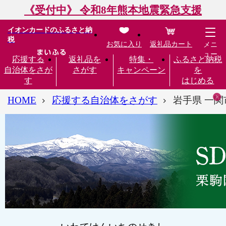
《受付中》 令和8年熊本地震緊急支援
イオンカードのふるさと納
税
お気に入り
返礼品カート
メニ
ュー
応援する
返礼品を
特集・
ふるさと納税
自治体をさが
さがす
キャンペーン
を
す
はじめる
HOME
応援する自治体をさがす
岩手県 一関