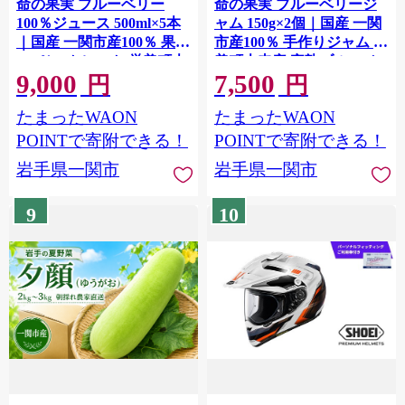
命の果実 ブルーベリー
命の果実 ブルーベリージ
100％ジュース 500ml×5本
ャム 150g×2個｜国産 一関
｜国産 一関市産100％ 果汁
市産100％ 手作りジャム 厳
100％ストレート 厳美町本
美町本寺産 完熟ブルーベ
9,000
7,500
寺産 完熟ブルーベリー使
リー使用 果実感たっぷり
円
円
用 濃厚 フルーツジュース
濃厚 甘みと酸味のバラン
たまったWAON
たまったWAON
健康志向 ドリンク ふるさ
ス パン ヨーグルトに最適
と納税 岩手県一関市
ふるさと納税 岩手県一関
POINTで寄附できる！
POINTで寄附できる！
市
岩手県一関市
岩手県一関市
9
10