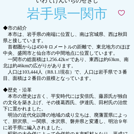
いわてけんいちのせきし
岩手県一関市
◆市の紹介
本市は、岩手県の南端に位置し、南は宮城県、西は秋田
県と接しています。
首都圏からは450キロメートルの距離で、東北地方のほぼ
中央、盛岡市と仙台市の中間地点に位置しています。
一関市の総面積は1,256.42k㎡であり、東西は約63km、南
北は約46kmの広がりがあります。
人口は103,444人（R8.1.1現在）で、人口は岩手県で３番
目、面積は２番目の規模となっています。
◆歴史・沿革
本市の歴史は古く、平安時代には安倍氏、藤原氏が独自
の文化を築き上げ、その後葛西氏、伊達氏、田村氏の治世
下に置かれました。
明治の近代化以降の地域の成り立ちは、廃藩置県によっ
て、胆沢県、一関県、水沢県、磐井県と変遷し、明治９年
に岩手県に編入されました。
昭和の大合併によって合併前の８市町村となり、平成17