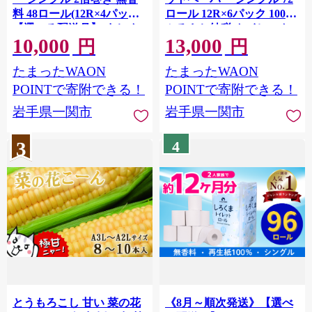
料 48ロール(12R×4パック)
ロール 12R×6パック 100m
【選べる配送月】 まとめ
ふるさと納税 トイレット
10,000
13,000
買い 大容量 日用品 生活必
ペーパーシングル 無香料
円
円
需品 備蓄 再生紙 人気 おす
やわらか まとめ買い 大容
たまったWAON
たまったWAON
すめ ランキング 送料無料
量 倍巻 日用品 生活必需品
岩手県 一関市 といれっと
備蓄 再生紙 人気 おすすめ
POINTで寄附できる！
POINTで寄附できる！
ぺーぱー しんぐる
ランキング 送料無料 岩手
岩手県一関市
岩手県一関市
県 一関市
3
4
とうもろこし 甘い 菜の花
《8月～順次発送》【選べ