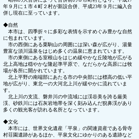
年９月に１市４町２村が新設合併、平成23年９月に編入合
併し現在に至っています。
◆自然
本市は、四季折々に多彩な表情を示すめぐみ豊かな自然
に包まれています。
市の西側にある栗駒山の周囲には深い森が広がり、湯量
豊富な須川温泉をはじめ多くの温泉に恵まれています。
市の東側にある室根山をはじめ緩やかな丘陵地が広がる
北上高地は穏やかな隆起準平原で、なだらかな高原には牧
場が各所に開かれています。
北上平野の南端部にあたる市の中央部には標高の低い平
地が広がり、東北一の大河北上川が緩やかに流れていま
す。
北上川の支流、磐井川の中流域には渓谷美を誇る厳美
渓、砂鉄川には石灰岩地帯を深く刻み込んだ猊鼻渓があり
多くの観光客が訪れる名所となっています。
◆文化
本市には、世界文化遺産「平泉」の関連資産である骨寺
村荘園遺跡があるほか、平泉文化にゆかりのある遺跡など