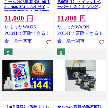
こーん 2026年 朝採れ 極甘
る配送月】 トイレットペ
8～10本 A3L～A2Lサイズ
ーパー しろくま シングル
高糖度 濃厚 生食 産地直送
96ロール 12R×6パック
11,000
11,000
朝 もぎたて トウモロコシ
60m ふるさと納税 トイレ
円
円
新鮮 サラダ 生野菜 野菜 ス
ットペーパーシングル 無
たまったWAON
たまったWAON
イートコーン コーン
香料 やわらか まとめ買い
toumorokoshi 焼きとうも
大容量 日用品 生活必需品
POINTで寄附できる！
POINTで寄附できる！
ろこし BBQ ギフト 贈答品
消耗品 備蓄 再生紙 人気 お
岩手県一関市
岩手県一関市
岩手県 一関市 東北【2026
すすめ ランキング 送料無
年7月下旬から発送中】
料 岩手県 一関市
5
6
《10月発送》2倍巻 トイレ
せんべい 煎餅 灼熱石煎餅