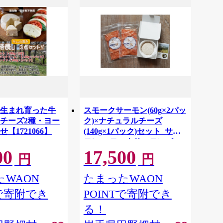
生まれ育った牛
スモークサーモン(60g×2パッ
チーズ2種・ヨー
ク)×ナチュラルチーズ
【1721066】
(140g×1パック)セット_サー
モン スモークサーモン チー
00
17,500
ズ セット 60g 140g 人気 美味
円
円
しい【1625869】
WAON
たまったWAON
Tで寄附でき
POINTで寄附でき
る！