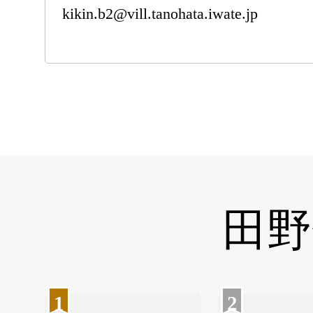
kikin.b2@vill.tanohata.iwate.jp
田野
1
2