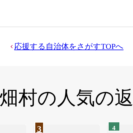
応援する自治体をさがすTOPへ
畑村の
人気の
3
4