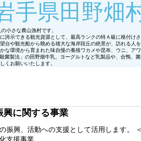
岩手県田野畑
0人の小さな農山漁村です。
に誇示できる観光資源として、最高ランクの特Ａ級に格付けさ
望台や観光船から眺める雄大な海岸段丘の絶景が、訪れる人を
かな環境から育まれた味自慢の養殖ワカメや昆布、ウニ、アワ
持式殺菌製法」の田野畑牛乳、ヨーグルトなど乳製品や、合鴨、
しくお願いいたします。
振興に関する事業
の振興、活動への支援として活用します。 ＜
化支援事業