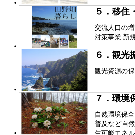
５．移住
交流人口の増
対策事業 新
６．観光
観光資源の保
７．環境
自然環境保
普及など自然
生可能エネル