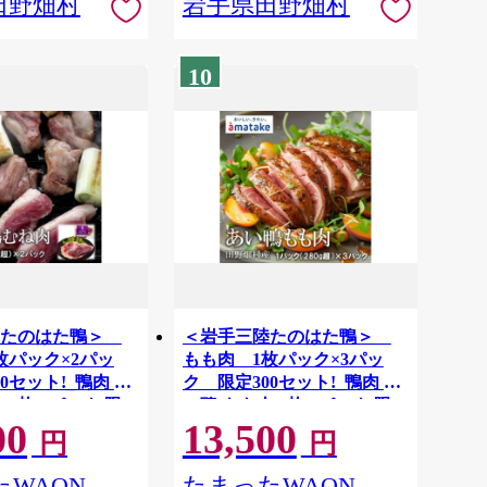
田野畑村
岩手県田野畑村
10
陸たのはた鴨＞
＜岩手三陸たのはた鴨＞
枚パック×2パッ
もも肉 1枚パック×3パッ
0セット!_鴨肉 あ
ク 限定300セット!_鴨肉 あ
 1枚 2パック 限
い鴨 もも肉 1枚 3パック 限
00
13,500
人気 美味しい
定 田野畑 人気 美味しい
円
円
】
【1637775】
WAON
たまったWAON