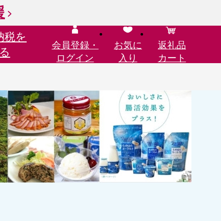
援
納税を
会員登録・
お気に
返礼品
る
ログイン
入り
カート