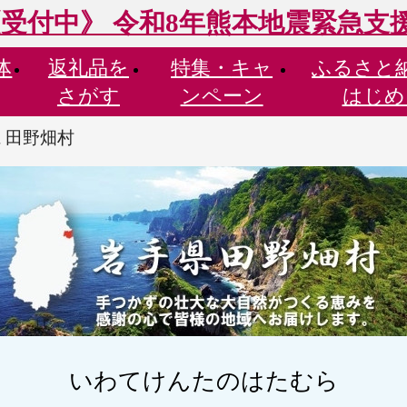
受付中》 令和8年熊本地震緊急支
体
返礼品を
特集・
キャ
ふるさと
さがす
ンペーン
はじめ
 田野畑村
いわてけんたのはたむら