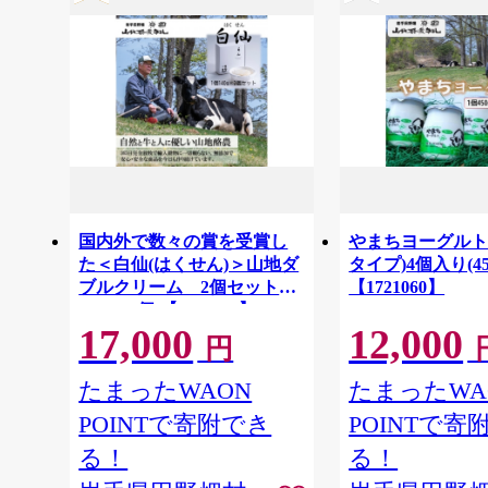
国内外で数々の賞を受賞し
やまちヨーグルト
た＜白仙(はくせん)＞山地ダ
タイプ)4個入り(45
ブルクリーム 2個セット
【1721060】
(140g×2個)【1721067】
17,000
12,000
円
たまったWAON
たまったWA
POINTで寄附でき
POINTで寄
る！
る！