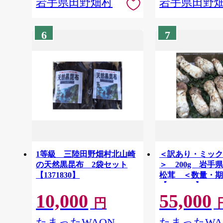
岩手県田野畑村
岩手県田野
6
7
1等級 三陸田野畑村北山崎
＜訳あり・ミッ
の天然黒昆布 2袋セット
＞ 200g 岩手
【1371830】
松茸 ＜数量・
【1552425】
10,000
55,000
円
たまったWAON
たまったWA