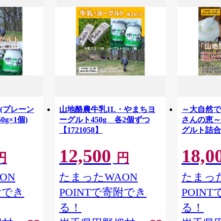
(プレーン
山地酪農牛乳1L・やまちヨ
～大自然で
0g×1個)
ーグルト450g 各2個ずつ
さんの恵～
【1721058】
グルト詰合せ
12,500
18,0
円
円
ON
たまったWAON
たまった
附でき
POINTで寄附でき
POIN
る！
る！