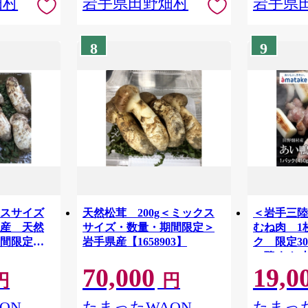
畑村
岩手県田野畑村
岩手県
8
9
クスサイズ
天然松茸 200g＜ミックス
＜岩手三
県産 天然
サイズ・数量・期間限定＞
むね肉 1
期間限定＞
岩手県産【1658903】
ク 限定30
い鴨 むね肉
70,000
19,0
定 田野畑 
円
円
【1637794
ON
たまったWAON
たまった