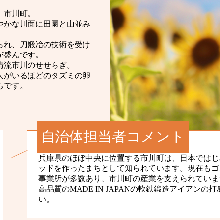
、市川町。
やかな川面に田園と山並み
られ、刀鍛冶の技術を受け
が盛んです。
清流市川のせせらぎ。
人がいるほどのタズミの卵
ちです。
自治体担当者コメント
兵庫県のほぼ中央に位置する市川町は、日本ではじ
ッドを作ったまちとして知られています。現在もゴ
事業所が多数あり、市川町の産業を支えられていま
高品質のMADE IN JAPANの軟鉄鍛造アイアン
い。