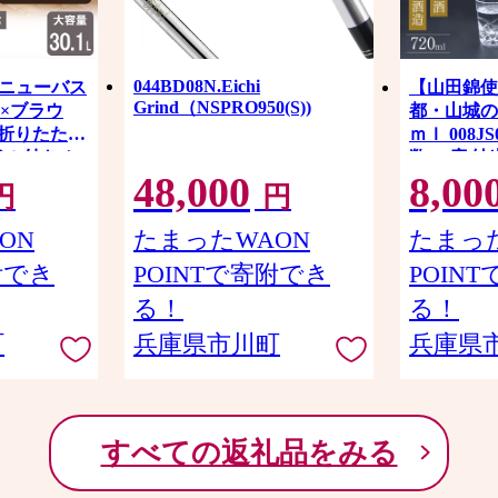
044BD08N.Eichi
★ニューバス
【山田錦使
Grind（NSPRO950(S))
×ブラウ
都・山城の
.／折りたたみ
ｍｌ 008J
ドル付き か
数 15度 
48,000
8,00
 プラスチッ
合 55％ 
円
円
ドア 小物収
辛口 アル
ためる 買い
ON
たまったWAON
たまった
ボックス コ
附でき
POINTで寄附でき
POIN
 整理 スタ
 DIY 工
る！
る！
町
兵庫県市川町
兵庫県
すべての返礼品をみる