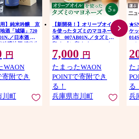
用】純米吟醸 京
【新開発！】オリーブオイル
★S
地酒「城陽」720
を使ったタズミのマヨネーズ
ケッ
S01N.／日本酒 度
5本 007AB01N.／タズミの
01
純米吟醸地酒 精米歩
卵 タズミ 卵 たまご マヨネー
スケ
0
7,000
2
山田錦 純米吟醸 やや
ズ 大容量 栄養満点 調味料 お
収納
円
円
コール 酒
料理 安心 安全 健康 玉子 サ
持ち
ラダ ディップ ポテトサラダ
洗え
WAON
たまったWAON
た
常温保存
カゴ
Tで寄附でき
POINTで寄附でき
P
パク
キン
る！
る
サン
市川町
兵庫県市川町
兵