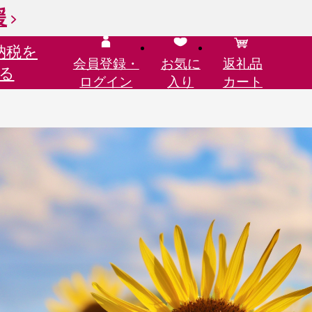
援
納税を
会員登録・
お気に
返礼品
る
ログイン
入り
カート