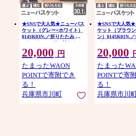
★SNSで大人気★ニューバス
★SNSで大人気
ケット（グレー×ホワイト）
ケット（ブラウン
014SK03N.／折りたたみ バ
ン）014SK01N
スケット ハンドル付き かご
バスケット ハン
20,000
20,000
収納 おしゃれ プラスチック
ご 収納 おしゃれ
円
持ち手 アウトドア 小物収納
ク 持ち手 アウト
洗える 折りたためる 買い物
納 洗える 折りた
たまったWAON
たまったWA
カゴ コンテナ ボックス コン
物カゴ コンテナ 
POINTで寄附でき
POINTで寄
パクト 積み重ね 整理 スタッ
ンパクト 積み重ね
キング アウトドア DIY 工具
ッキング アウトドア
る！
る！
サンコー
具 サンコー
兵庫県市川町
兵庫県市川