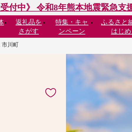
受付中》 令和8年熊本地震緊急支
体
返礼品を
特集・
キャ
ふるさと
さがす
ンペーン
はじめ
 市川町