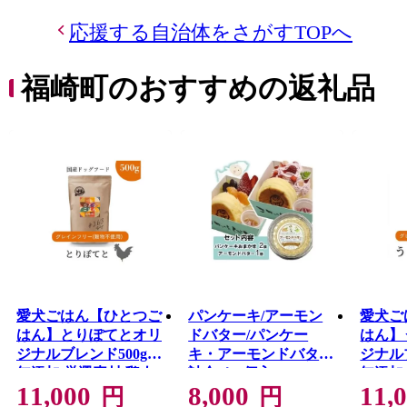
応援する自治体をさがすTOPへ
福崎町のおすすめの返礼品
愛犬ごはん【ひとつご
パンケーキ/アーモン
愛犬ご
はん】とりぽてとオリ
ドバター/パンケー
はん】
ジナルブレンド500g
キ・アーモンドバター
ジナル
無添加 厳選素材 鶏肉
詰合せ(3個入)
無添加
11,000
8,000
11,
ドッグフード
ドッグ
円
円