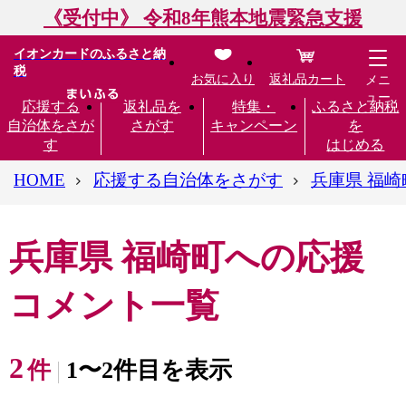
《受付中》 令和8年熊本地震緊急支援
イオンカードのふるさと納
税
お気に入り
返礼品カート
メニ
ュー
応援する
返礼品を
特集・
ふるさと納税
自治体をさが
さがす
キャンペーン
を
す
はじめる
HOME
応援する自治体をさがす
兵庫県 福崎
兵庫県 福崎町への応援
コメント一覧
2
件
1〜2件目を表示