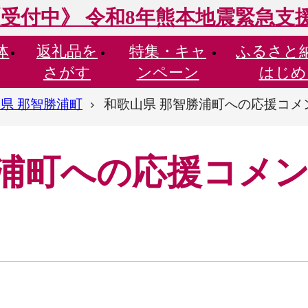
受付中》 令和8年熊本地震緊急支
体
返礼品を
特集・
キャ
ふるさと
さがす
ンペーン
はじめ
県 那智勝浦町
和歌山県 那智勝浦町への応援コメ
勝浦町への応援コメ