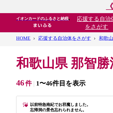
《
応援する
自治
イオンカードのふるさと納税
をさがす
HOME
応援する自治体をさがす
和歌山
和歌山県 那智
46
件
1〜46件目を表示
以前特急南紀でお邪魔しました。
忘帰洞の景色忘れられません。