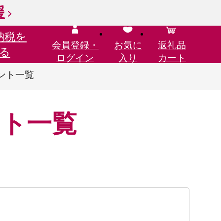
援
納税を
会員登録・
お気に
返礼品
る
ログイン
入り
カート
ント一覧
ント一覧