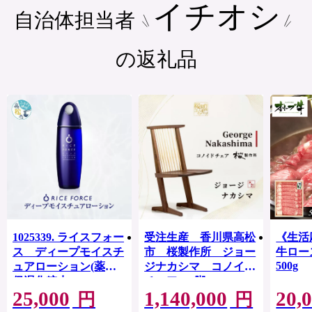
イチオシ
自治体担当者
の返礼品
1025339. ライスフォー
受注生産 香川県高松
《生活
ス ディープモイスチ
市 桜製作所 ジョー
牛ロ
500g
ュアローション(薬用
ジナカシマ コノイド
保湿化粧水RFーD)
チェア 1脚
25,000
1,140,000
20,
【医薬部外品】
円
円