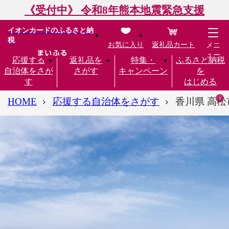
《受付中》 令和8年熊本地震緊急支援
イオンカードのふるさと納
税
お気に入り
返礼品カート
メニ
ュー
応援する
返礼品を
特集・
ふるさと納税
自治体をさが
さがす
キャンペーン
を
す
はじめる
HOME
応援する自治体をさがす
香川県 高松