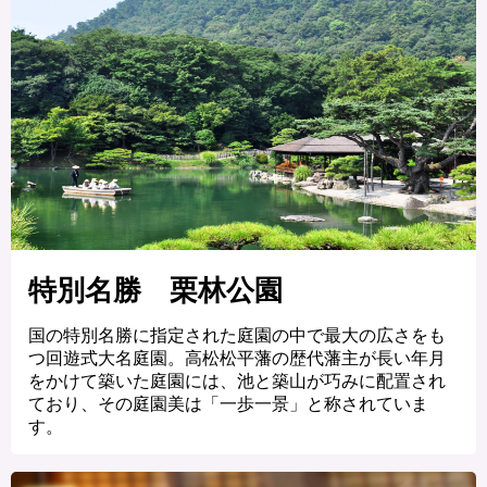
特別名勝 栗林公園
国の特別名勝に指定された庭園の中で最大の広さをも
つ回遊式大名庭園。高松松平藩の歴代藩主が長い年月
をかけて築いた庭園には、池と築山が巧みに配置され
ており、その庭園美は「一歩一景」と称されていま
す。