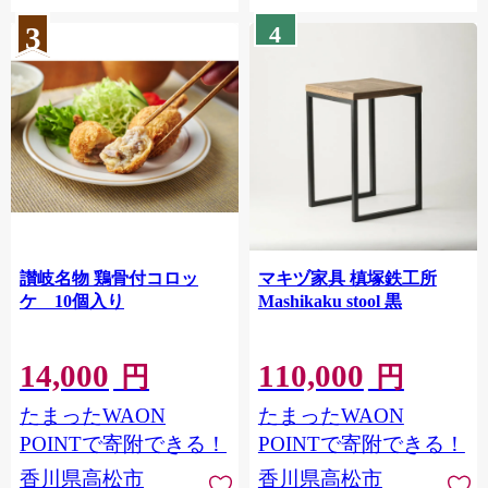
3
4
讃岐名物 鶏骨付コロッ
マキヅ家具 槙塚鉄工所
ケ 10個入り
Mashikaku stool 黒
14,000
110,000
円
円
たまったWAON
たまったWAON
POINTで寄附できる！
POINTで寄附できる！
香川県高松市
香川県高松市