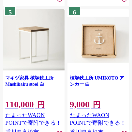
5
6
マキヅ家具 槙塚鉄工所
槙塚鉄工所 UMIKOTO ア
Mashikaku stool 白
ンカー 白
110,000
9,000
円
円
たまったWAON
たまったWAON
POINTで寄附できる！
POINTで寄附できる！