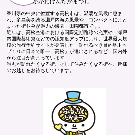
かがわけんたかまつし
香川県の中央に位置する高松市は、温暖な気候に恵ま
れ、多島美を誇る瀬戸内海の風景や、コンパクトにまと
まった街並みが魅力の海園・田園都市です。
近年は、高松空港における国際定期路線の充実や、瀬戸
内国際芸術祭などでの認知度アップにより、世界最大規
模の旅行予約サイトが発表した、訪れるべき目的地トッ
プ１０に日本で唯一「高松」が選出されるなど、国内外
から注目が高まっています。
誰もが訪れたくなる街、そして住みたくなる街へ。皆様
のお越しをお待ちしています。