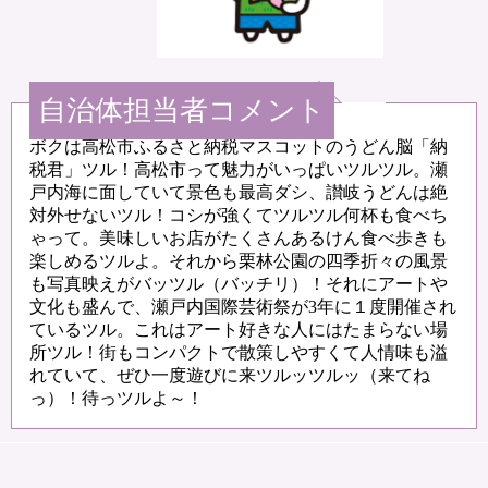
自治体担当者コメント
ボクは高松市ふるさと納税マスコットのうどん脳「納
税君」ツル！高松市って魅力がいっぱいツルツル。瀬
戸内海に面していて景色も最高ダシ、讃岐うどんは絶
対外せないツル！コシが強くてツルツル何杯も食べち
ゃって。美味しいお店がたくさんあるけん食べ歩きも
楽しめるツルよ。それから栗林公園の四季折々の風景
も写真映えがバッツル（バッチリ）！それにアートや
文化も盛んで、瀬戸内国際芸術祭が3年に１度開催され
ているツル。これはアート好きな人にはたまらない場
所ツル！街もコンパクトで散策しやすくて人情味も溢
れていて、ぜひ一度遊びに来ツルッツルッ（来てね
っ）！待っツルよ～！