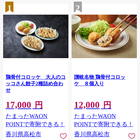
1
2
鶏骨付コロッケ 大人のコ
讃岐名物 鶏骨付コロッ
ッコさん餃子2種詰め合わ
ケ ８個入り
せ
17,000
12,000
円
円
たまったWAON
たまったWAON
POINTで寄附できる！
POINTで寄附できる！
香川県高松市
香川県高松市