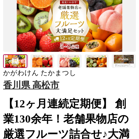
かがわけん たかまつし
香川県 高松市
【12ヶ月連続定期便】 創
業130余年！老舗果物店の
厳選フルーツ詰合せ♪大満