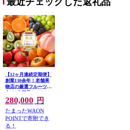
最近チェックした返礼品
【12ヶ月連続定期便】
創業130余年！老舗果
物店の厳選フルーツ詰
合せ♪大満足セット（5
280,000
～8品種）
円
たまったWAON
POINTで寄附でき
る！