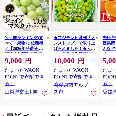
＼月間ランキング(す
★フジテレビ系列「ノ
先行予
べて・果物)１位獲得
ンストップ」で取り上
媛県産
／【2026年発送分 先
げられました！★＜
んな 合
行予約】頬張る幸福
2026年発送先行予約＞
『202
9,000
10,000
5,0
感 〜緑の宝石・ シ
南アルプス市産シャイ
出荷予
円
円
ャインマスカット 〜
ンマスカット1.2kg以
ご自宅
たまったWAON
たまったWAON
たまっ
１ｋｇ以上（２〜３
上（2～3房） クール
マドン
房） フルーツ 山梨県
便発送 ALPAG007
あり 
POINTで寄附でき
POINTで寄附でき
POI
産 果物 くだもの シャ
ツ 高級
る！
る！
る！
山梨県南アルプ
イン マスカット ぶど
産地直
山梨県富士川町
ス市
愛媛
う ブドウ 葡萄 大粒 種
レンジ
なし 先行予約 富士川
県 西
町 10000円 一万円
9000円 九千円