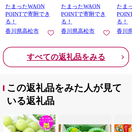
たまったWAON
たまったWAON
たまっ
POINTで寄附でき
POINTで寄附でき
POI
る！
る！
る！
香川県高松市
香川県高松市
香川
すべての返礼品をみる
この返礼品をみた人が見て
いる返礼品