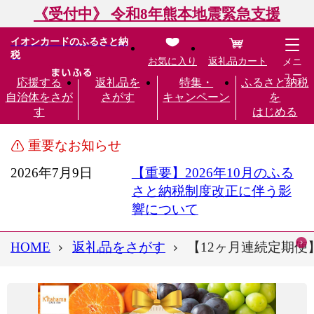
《受付中》 令和8年熊本地震緊急支援
イオンカードのふるさと納
税
お気に入り
返礼品カート
メニ
ュー
応援する
返礼品を
特集・
ふるさと納税
自治体をさが
さがす
キャンペーン
を
す
はじめる
重要なお知らせ
2026年7月9日
【重要】2026年10月のふる
さと納税制度改正に伴う影
響について
HOME
返礼品をさがす
【12ヶ月連続定期便