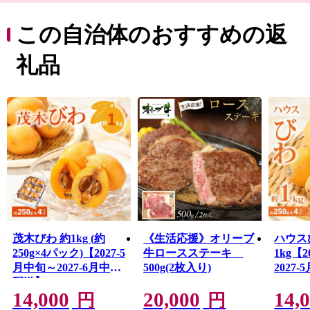
プ１０に日本で唯一「高松」が選出されるなど、国内外
から注目が高まっています。
この自治体のおすすめの返
誰もが訪れたくなる街、そして住みたくなる街へ。皆様
のお越しをお待ちしています。
礼品
茂木びわ 約1kg (約
《生活応援》オリーブ
ハウス
250g×4パック)【2027-5
牛ロースステーキ
1kg【
月中旬～2027-6月中旬
500g(2枚入り)
2027
配送】
14,000
20,000
14,
円
円