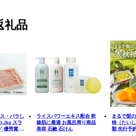
返礼品
ス・バラし
ライスパワーエキス配合 乾
まるで梨の
2kg スラ
燥肌に最適 お風呂周り商品
柿（たいし
ド 優秀賞 美
美容 石鹸 石けん
類 先行予