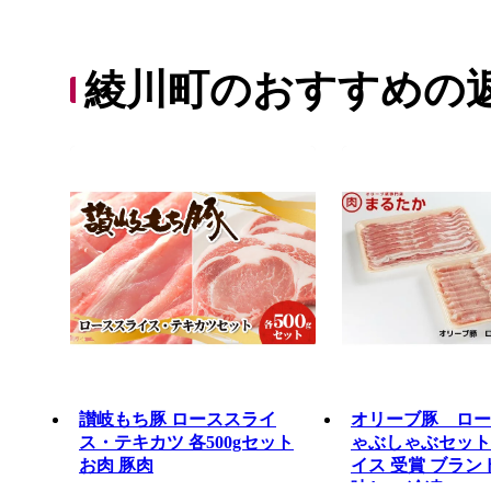
綾川町のおすすめの
讃岐もち豚 ローススライ
オリーブ豚 ロー
ス・テキカツ 各500gセット
ゃぶしゃぶセット1.
お肉 豚肉
イス 受賞 ブラン
味しい 冷凍