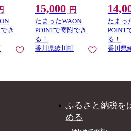
15,000
14,0
円
円
ON
たまったWAON
たまった
附でき
POINTで寄附でき
POIN
る！
る！
町
香川県綾川町
香川県
ふるさと納税を
める