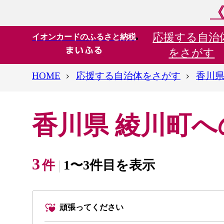
《
応援する
自治
イオンカードのふるさと納税
をさがす
HOME
応援する自治体をさがす
香川県
香川県 綾川町
3
件
1〜3件目を表示
頑張ってください