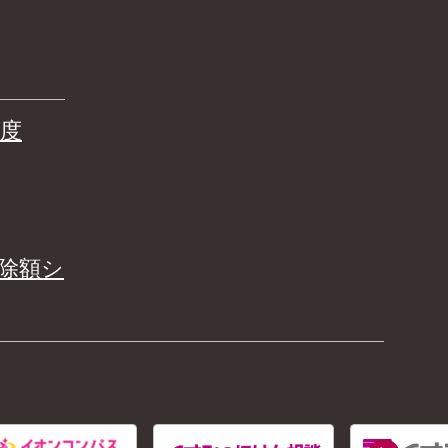
度
除額シ