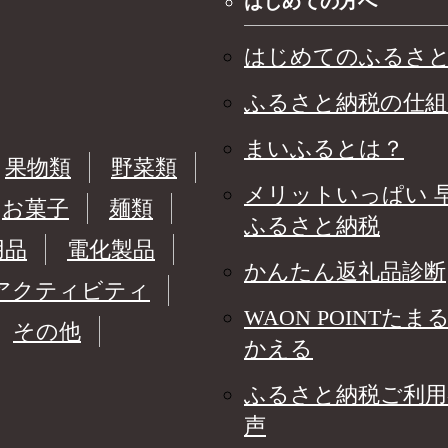
はじめての方へ
はじめてのふるさ
ふるさと納税の仕組
まいふるとは？
果物類
野菜類
メリットいっぱい 
お菓子
麺類
ふるさと納税
用品
電化製品
かんたん返礼品診断
アクティビティ
WAON POINTたま
その他
かえる
ふるさと納税ご利用
声