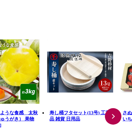
ような食感 太秋
寿し桶フタセット(13号) 工芸
さぬ
ゅうがき） 果物
品 雑貨 日用品
いち
約