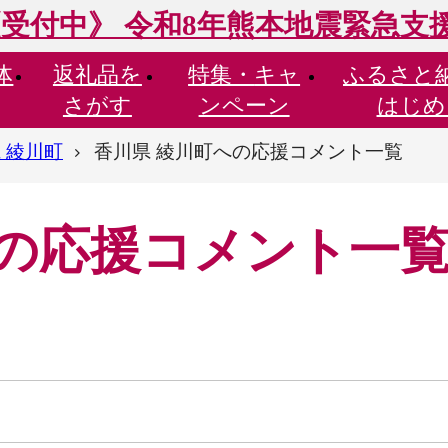
受付中》 令和8年熊本地震緊急支
体
返礼品を
特集・
キャ
ふるさと
さがす
ンペーン
はじめ
 綾川町
香川県 綾川町への応援コメント一覧
への応援コメント一