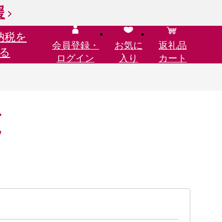
援
納税を
会員登録・
お気に
返礼品
る
ログイン
入り
カート
覧