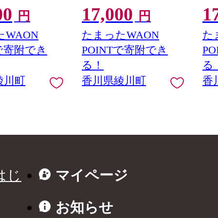
00
17,000
1
円
円
WAON
たまったWAON
た
Tで寄附でき
POINTで寄附でき
P
る！
る
綾川町
香川県綾川町
香
はじ
マイページ
お知らせ