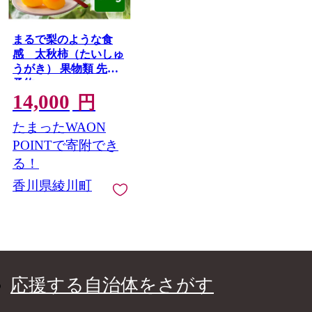
まるで梨のような食
感 太秋柿（たいしゅ
うがき） 果物類 先行
予約
14,000
円
たまったWAON
POINTで寄附でき
る！
香川県綾川町
応援する自治体をさがす