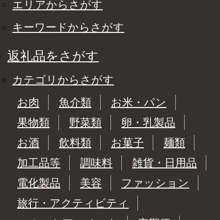
エリアからさがす
キーワードからさがす
返礼品をさがす
カテゴリからさがす
お肉
魚介類
お米・パン
果物類
野菜類
卵・乳製品
お酒
飲料類
お菓子
麺類
加工品等
調味料
雑貨・日用品
電化製品
美容
ファッション
旅行・アクティビティ