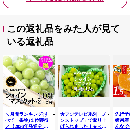
この返礼品をみた人が見て
いる返礼品
＼月間ランキング(す
★フジテレビ系列「ノ
先行予
べて・果物)１位獲得
ンストップ」で取り上
媛県産
／【2026年発送分 先
げられました！★＜
んな 合