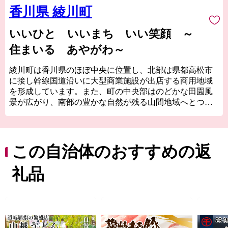
香川県 綾川町
いいひと いいまち いい笑顔 ～
住まいる あやがわ～
綾川町は香川県のほぼ中央に位置し、北部は県都高松市
に接し幹線国道沿いに大型商業施設が出店する商用地域
を形成しています。また、町の中央部はのどかな田園風
景が広がり、南部の豊かな自然が残る山間地域へとつな
がる、街と田舎が程よく調和した町です。誰もが生き生
きと幸せに笑顔で住み続けることができる「まちづく
り」をめざして頑張りますのでどうか応援よろしくお願
いいたします。
この自治体のおすすめの返
礼品