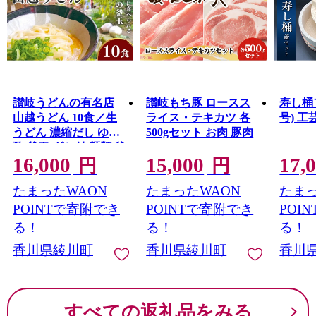
讃岐うどんの有名店
讃岐もち豚 ロースス
寿し桶
山越うどん 10食／生
ライス・テキカツ 各
号) 工
うどん 濃縮だし ゆず
500gセット お肉 豚肉
酢 釜玉 ダシ付 麺類 釜
16,000
15,000
17,
玉うどん つゆ付き だ
円
円
し醤油 10セット
たまったWAON
たまったWAON
たまっ
POINTで寄附でき
POINTで寄附でき
POI
る！
る！
る！
香川県綾川町
香川県綾川町
香川
すべての返礼品をみる