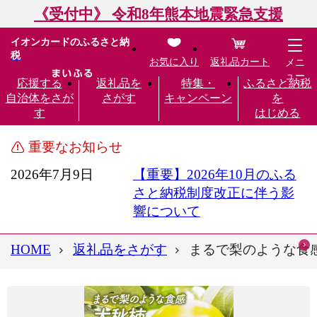
《受付中》 令和8年熊本地震緊急支援
イオンカードのふるさと納
税
お気に入り
返礼品カート
メニ
ュー
応援する
返礼品を
特集・
ふるさと納税
自治体をさが
さがす
キャンペーン
を
す
はじめる
重要なお知らせ
2026年7月9日
【重要】2026年10月のふる
さと納税制度改正に伴う影
響について
HOME
返礼品をさがす
まるで梨のような食