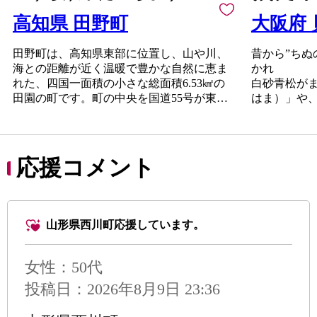
高知県 田野町
大阪府
田野町は、高知県東部に位置し、山や川、
昔から”ちぬ
海との距離が近く温暖で豊かな自然に恵ま
かれ
れた、四国一面積の小さな総面積6.53㎢の
白砂青松が
田園の町です。町の中央を国道55号が東西
はま）」や
に走り、並走する海岸南部の旧国道を中心
本州南限圏
に市街地が形成されています。中心部には
泉葛城山（
生活に必要な量販店や金融機関、公共施
豊かな自然
設、医療機関、交通機関など、様々な機能
千本搗き（
応援コメント
が集積しており、コンパクトで住みやす
水間寺（み
い、田舎ならではの「暮らしやすさ」が自
国宝の観音
慢の町です。また、ライオン宰相で知られ
じ）があり
る「濱口雄幸」や幕末の志士「清岡道之
願泉寺（が
山形県西川町応援しています。
助」など、偉人たちの史跡や文化が、今も
寺内町のま
なお数多く残っています。
歴史の香り
コスモスシ
女性：50代
学館などの
投稿日：2026年8月9日 23:36
ますます人
化を発信す