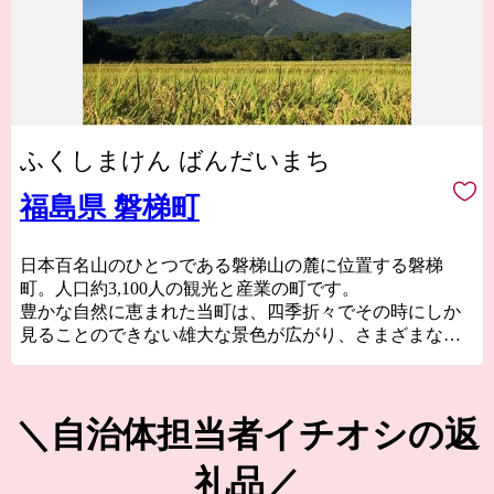
ふくしまけん ばんだいまち
福島県 磐梯町
日本百名山のひとつである磐梯山の麓に位置する磐梯
町。人口約3,100人の観光と産業の町です。
豊かな自然に恵まれた当町は、四季折々でその時にしか
見ることのできない雄大な景色が広がり、さまざまなア
クティビティを体験することができます。
また、町内には日本名水百選に選ばれた磐梯西山麓湧水
群があり、当町のすべての源となっています。清らかで
＼自治体担当者イチオシの返
豊かな水で育つコシヒカリやひとめぼれといった米。シ
ャインマスカットやりんご。国内外にファンをもつ榮川
礼品／
酒造や老舗酒蔵の磐梯酒造が醸す日本酒。そして、世界