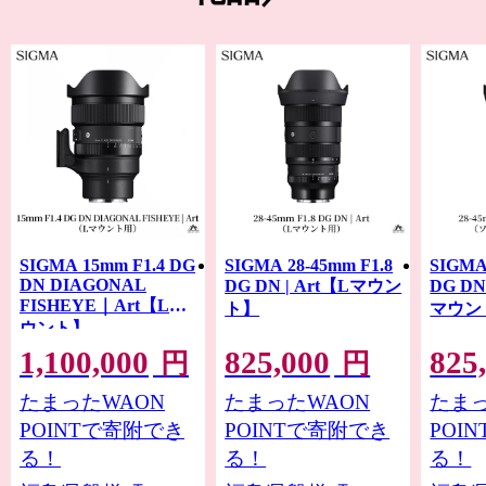
中のカメラファンを魅了するカメラレンズブランドの
SIGMAは国内唯一の工場を磐梯町におき、磐梯の清らか
な水を利用してさまざまな製品を製造しています。
SIGMA 15mm F1.4 DG
SIGMA 28-45mm F1.8
SIGMA
DN DIAGONAL
DG DN | Art【Lマウン
DG DN
FISHEYE｜Art【Lマ
ト】
マウン
ウント】
1,100,000
825,000
825
円
円
たまったWAON
たまったWAON
たまっ
POINTで寄附でき
POINTで寄附でき
POI
る！
る！
る！