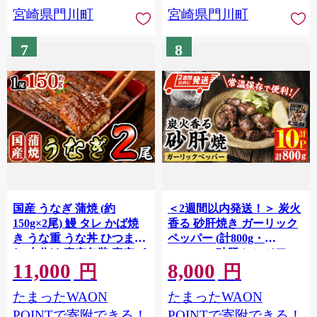
宮崎県門川町
宮崎県門川町
7
8
国産 うなぎ 蒲焼 (約
＜2週間以内発送！＞ 炭火
150g×2尾) 鰻 タレ かば焼
香る 砂肝焼き ガーリック
き うな重 うな丼 ひつまぶ
ペッパー (計800g・
し 小分け 真空包装 真空パ
80g×10P) 砂肝 レンジアッ
11,000
8,000
ック 【AW-92】【丸正水
プ 湯煎 小分け レトルト に
円
円
産】
んにく 惣菜 簡単調理 BBQ
たまったWAON
たまったWAON
鶏肉 常温 常温保存 おつま
み おかず ご当地【AP-
POINTで寄附できる！
POINTで寄附できる！