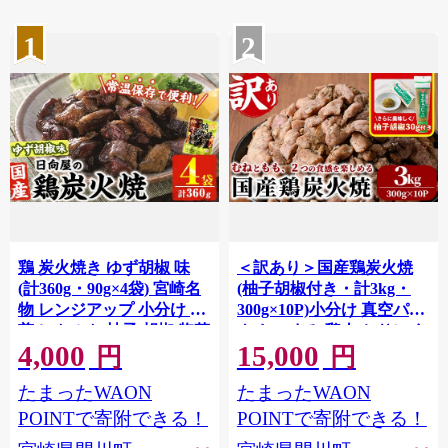
1
2
鶏 炭火焼き ゆず胡椒 味
＜訳あり＞国産鶏炭火焼
(計360g・90g×4袋) 宮崎名
(柚子胡椒付き・計3kg・
物 レンジアップ 小分け 湯
300g×10P)小分け 真空パッ
煎 レトルト 柚子 胡椒 惣菜
ク おつまみ 鶏肉 とりにく
4,000
15,000
簡単調理 鶏肉 国産 常温 常
鳥肉 モモ肉 もも肉 むね肉
円
円
温保存 おつまみ おかず ご
ムネ肉【V-39】【味鶏フー
たまったWAON
たまったWAON
当地【AP-61】【日向屋】
ズ】
POINTで寄附できる！
POINTで寄附できる！