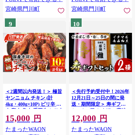
75】【株式会社 日向屋】
宮崎県門川町
宮崎県門川町
9
10
＜2週間以内発送！＞ 極旨
＜先行予約受付中！2026年
ヤンニョム チキン (計
12月21日～25日の間に発
4kg・400g×10P) ピリ辛 お
送・期間限定＞ 寿ギフト
肉 鶏肉 鳥肉 手羽先 とり肉
セット(2種)かまぼこ 蒲鉾
15,000
12,000
小分け おかず おつまみ 惣
練り物 厚焼き 贈答用 年末
円
円
菜 常温 保存 簡単調理
正月 紅白 おせち 年内配送
たまったWAON
たまったWAON
【AP-71】【株式会社 日向
宮崎県 門川町 【KI-2】