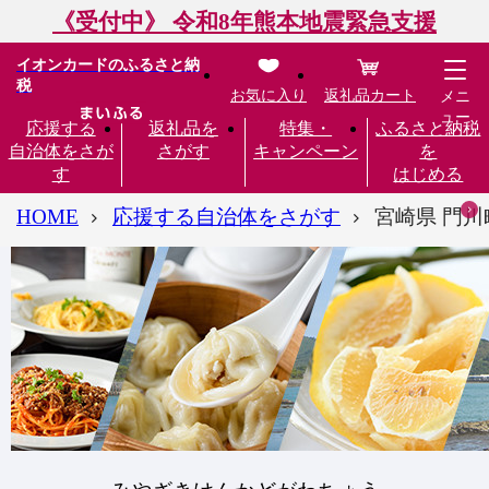
《受付中》 令和8年熊本地震緊急支援
イオンカードのふるさと納
税
お気に入り
返礼品カート
メニ
ュー
応援する
返礼品を
特集・
ふるさと納税
自治体をさが
さがす
キャンペーン
を
す
はじめる
HOME
応援する自治体をさがす
宮崎県 門川