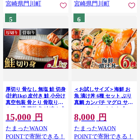
宮崎県門川町
宮崎県門川町
5
6
厚切り 骨なし 無塩 鮭 切身
＜お試しサイズ＞海鮮 お
(計約1kg) 皮付き 鮭 小分け
魚 漬け丼 6種 セット ぶり
真空包装 骨とり 骨取り済
真鯛 カンパチ マグロ サー
カット済 簡単 魚 冷凍 お弁
モン カツオのたたき 食べ
15,000
8,000
当【AW-120】【丸正水
比べ 簡単 便利 小分け 個包
円
円
産】
装 まだい 鰤 鮪 鰹 お取り
たまったWAON
たまったWAON
寄せ 海鮮丼 時短 【UZ-
16】【請関水産】
POINTで寄附できる！
POINTで寄附できる！