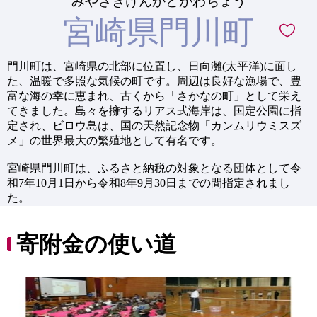
みやざきけんかどがわちょう
宮崎県門川町
門川町は、宮崎県の北部に位置し、日向灘(太平洋)に面し
た、温暖で多照な気候の町です。周辺は良好な漁場で、豊
富な海の幸に恵まれ、古くから「さかなの町」として栄え
てきました。島々を擁するリアス式海岸は、国定公園に指
定され、ビロウ島は、国の天然記念物「カンムリウミスズ
メ」の世界最大の繁殖地として有名です。
宮崎県門川町は、ふるさと納税の対象となる団体として令
和7年10月1日から令和8年9月30日までの間指定されまし
た。
寄附金の使い道