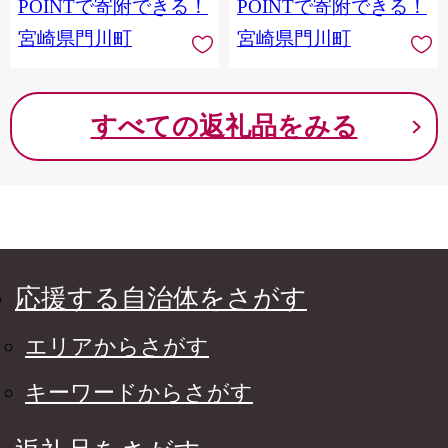
屋】
【イチマル食品加工有限会
POINTで寄附できる！
POINTで寄附できる！
社】
宮崎県門川町
宮崎県門川町
すべての返礼品をみる
応援する自治体をさがす
エリアからさがす
キーワードからさがす