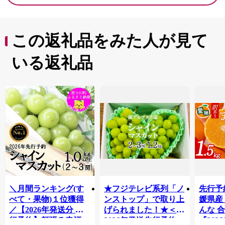
ご自宅用 箱入り 旬 皮
砂糖漬け はちみつ漬
け 蜂蜜 アレンジ ヨー
この返礼品をみた人が見て
グルト 朝食 高知県 香
南市 ku-0058
いる返礼品
＼月間ランキング(す
★フジテレビ系列「ノ
先行予
べて・果物)１位獲得
ンストップ」で取り上
媛県産
／【2026年発送分 先
げられました！★＜
んな 合
行予約】頬張る幸福
2026年発送先行予約＞
『202