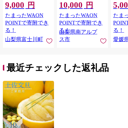
9,000
10,000
5,0
感 〜緑の宝石・ シ
南アルプス市産シャイ
出荷予
円
円
ャインマスカット 〜
ンマスカット1.2kg以
ご自宅
たまったWAON
たまったWAON
たまっ
１ｋｇ以上（２〜３
上（2～3房） クール
マドン
房） フルーツ 山梨県
便発送 ALPAG007
あり 
POINTで寄附でき
POINTで寄附でき
POI
産 果物 くだもの シャ
ツ 高級
る！
る！
る！
山梨県南アルプ
イン マスカット ぶど
産地直
山梨県富士川町
ス市
愛媛
う ブドウ 葡萄 大粒 種
レンジ
なし 先行予約 富士川
県 西
町 10000円 一万円
9000円 九千円
最近チェックした返礼品