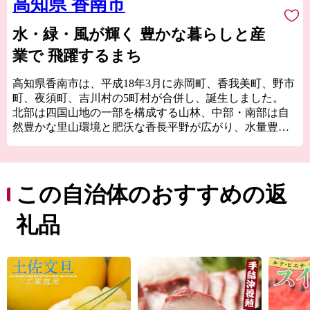
高知県 香南市
水・緑・風が輝く 豊かな暮らしと産
業で 飛躍するまち
高知県香南市は、平成18年3月に赤岡町、香我美町、野市
町、夜須町、吉川村の5町村が合併し、誕生しました。
北部は四国山地の一部を構成する山林、中部・南部は自
然豊かな里山環境と肥沃な香長平野が広がり、水量豊か
な河川と太平洋に面する海岸を有し、都市機能も併せ持
つバランスの良い地域です。
「水・緑・風が輝く 豊かな暮らしと産業で 飛躍するま
ち“香南市”」をキャッチフレーズに、市民一人ひとりが
この自治体のおすすめの返
幸せを実感できる元気なまちづくりを目指しています。
礼品