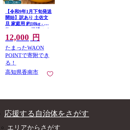
【令和9年1月下旬発送
開始】訳あり 土佐文
旦 家庭用 約10kg - 果
物 フルーツ 柑橘 ぶん
12,000
たん ブンタン 訳アリ
円
キズ 特産品 送料無料
たまったWAON
高知県農業協同組合
JA くだもの ざぼん ザ
POINTで寄附でき
ボン ボンタン さわや
る！
か デザート スイーツ
高知県香南市
フレッシュ おやつ 癖
になる ほろ苦い 甘い
あまい 酸っぱい すっ
ぱい 酸味 オレンジ
瑞々しい みずみずし
い 美味しい おいしい
ご自宅用 箱入り 旬 皮
応援する自治体をさがす
砂糖漬け はちみつ漬
け 蜂蜜 アレンジ ヨー
エリアからさがす
グルト 朝食 高知県 香