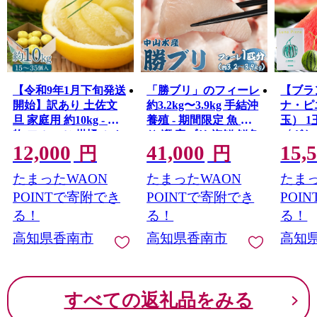
【令和9年1月下旬発送
「勝ブリ」のフィーレ
【ブラ
開始】訳あり 土佐文
約3.2kg〜3.9kg 手結沖
ナ・ピ
旦 家庭用 約10kg - 果
養殖 - 期間限定 魚 ぶ
玉） 
物 フルーツ 柑橘 ぶん
り 鰤 寒ブリ 海鮮 鮮魚
〈ざわ
12,000
41,000
15,
たん ブンタン 訳アリ
魚介類 切り身 海の幸
に取り
円
円
キズ 特産品 送料無料
ギフト お刺身 煮物 焼
た！ yu
たまったWAON
たまったWAON
たまっ
高知県農業協同組合
き魚 おかず 産地直送
JA くだもの ざぼん ザ
高知県 香南市 ny-0011
POINTで寄附でき
POINTで寄附でき
POI
ボン ボンタン さわや
る！
る！
る！
か デザート スイーツ
高知県香南市
高知県香南市
高知
フレッシュ おやつ 癖
になる ほろ苦い 甘い
あまい 酸っぱい すっ
ぱい 酸味 オレンジ
すべての返礼品をみる
瑞々しい みずみずし
い 美味しい おいしい