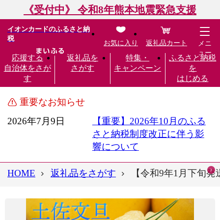
《受付中》 令和8年熊本地震緊急支援
イオンカードのふるさと納
税
お気に入り
返礼品カート
メニ
ュー
応援する
返礼品を
特集・
ふるさと納税
自治体をさが
さがす
キャンペーン
を
す
はじめる
重要なお知らせ
2026年7月9日
【重要】2026年10月のふる
さと納税制度改正に伴う影
響について
HOME
返礼品をさがす
【令和9年1月下旬発送