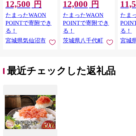
12,500
12,000
11,
格外 不揃い さけ サケ
レ・山椒付き ウナギ
20564
円
円
鮭切身 シャケ 切り身
鰻 ふぞろい 不揃い う
お刺し
たまったWAON
たまったWAON
たまっ
冷凍 家庭用 おかず 弁
な重 ひつまぶし 人気
生 生
当 支援 サーモン 銀鮭
茨城 八千代町 ふるさ
鮭 銀鮭
POINTで寄附でき
POINTで寄附でき
POI
切り身 魚 わけあり
と納税 冷凍 [SF951ya]
介
る！
る！
る！
宮城県気仙沼市
茨城県八千代町
宮城
最近チェックした返礼品