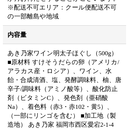
※配送不可エリア：クール便配送不可
の一部離島や地域
内容量
あき乃家ワイン明太子ほぐし（500g）
■原材料 すけそうだらの卵（アメリカ/
アラカス産・ロシア）、ワイン、水
飴・合成清酒、塩、発酵調味料、柚、唐
辛子/調味料（アミノ酸等）、酸化防止
剤（ビタミンC）、発色剤（亜硝酸
Na）、着色料（赤3・赤102・黄5）、
（一部にリンゴを含む） ■加工地（製
造地） あき乃家 福岡市西区愛宕2-1-4