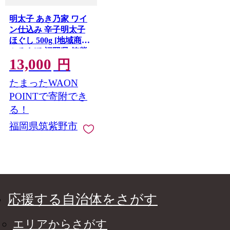
明太子 あき乃家 ワイ
ン仕込み 辛子明太子
ほぐし 500g [地域商社
ふるさぽ 福岡県 筑紫
13,000
野市 21761452] めんた
円
いこ からし明太子 辛
たまったWAON
子めんたいこ 冷凍 福
岡
POINTで寄附でき
る！
福岡県筑紫野市
応援する自治体をさがす
エリアからさがす