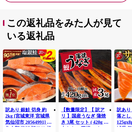
この返礼品をみた人が見て
いる返礼品
訳あり 銀鮭 切身 約
【数量限定】【 訳ア
訳あり
2kg [宮城東洋 宮城県
リ 】国産うなぎ 蒲焼
落とし 
気仙沼市 20564991] 鮭
き 3尾 セット ( 420g )
125gx
魚介類 海鮮 訳アリ 規
大きさ の不揃い タ
城県 