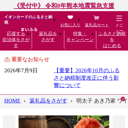
《受付中》 令和8年熊本地震緊急支援
イオンカードのふるさと納
税
お気に入り
返礼品カート
メニ
ュー
応援する
返礼品を
特集・
ふるさと納税
自治体をさが
さがす
キャンペーン
を
す
はじめる
重要なお知らせ
2026年7月9日
【重要】2026年10月のふる
さと納税制度改正に伴う影
響について
HOME
返礼品をさがす
明太子 あき乃家 ワイ