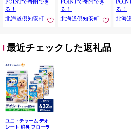
蓄 ペーパー 紙 北海道
備品 日用雑貨 消耗品
常備品
POINTで寄附でき
POINTで寄附でき
POI
倶知安町 日用品
生活必需品 備蓄 ペー
ットペ
る！
る！
る！
パー 紙 北海道 倶知安
日用品
北海道倶知安町
北海道倶知安町
北海
町 日用品
北海道
最近チェックした返礼品
ユニ・チャーム デオ
シート 消臭 フローラ