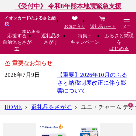
《受付中》 令和8年熊本地震緊急支援
イオンカードのふるさと納
税
お気に入り
返礼品カート
メニ
ュー
応援する
返礼品を
特集・
ふるさと納税
自治体をさが
さがす
キャンペーン
を
す
はじめる
重要なお知らせ
2026年7月9日
【重要】2026年10月のふる
さと納税制度改正に伴う影
響について
HOME
返礼品をさがす
ユニ・チャーム デオシ