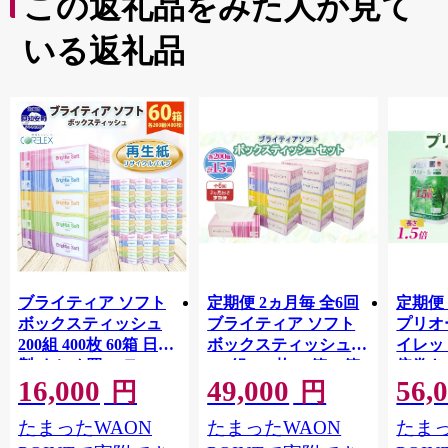
この返礼品をみた人が見て
いる返礼品
ブライティア ソフト
定期便 2ヵ月毎 全6回
定期便 
ボックスティッシュ
ブライティア ソフト
プリオ
200組 400枚 60箱 日本
ボックスティッシュ
イレット
製 まとめ買い ティッ
200組 400枚 15箱 (5箱
倍巻き 
16,000
49,000
56,
シュ リサイクル 長持
×3) BOX 日本製 まと
36ロー
円
円
防災 常備品 日用雑貨
め買い ティッシュ リ
パック
たまったWAON
たまったWAON
たまっ
消耗品 生活必需品 備
サイクル 長持 防災 常
買い 