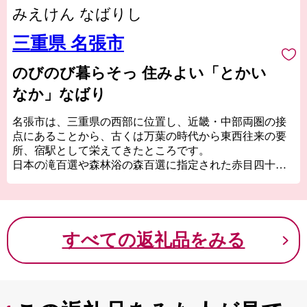
みえけん なばりし
三重県 名張市
のびのび暮らそっ 住みよい「とかい
なか」なばり
名張市は、三重県の西部に位置し、近畿・中部両圏の接
点にあることから、古くは万葉の時代から東西往来の要
所、宿駅として栄えてきたところです。
日本の滝百選や森林浴の森百選に指定された赤目四十八
滝や香落渓など自然豊かな景勝地にも恵まれています。
名張市のふるさと納税の返礼品にはブランド牛として好
評の伊賀牛、お米の伊賀産コシヒカリや地酒、ワンちゃ
んネコちゃんのペット用品も充実しております。頑張る
すべての返礼品をみる
「ふるさと名張」への応援、よろしくお願いいたしま
す。