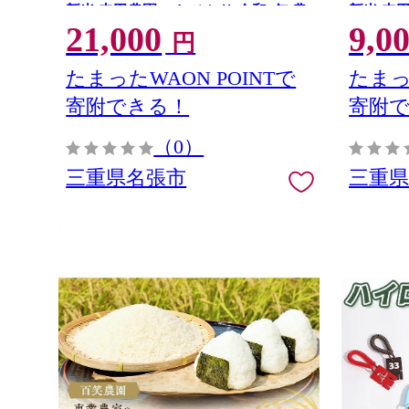
新米 寺田農園 こしひかり 令和7年 農
新米 寺
21,000
9,0
家直送 産地直送 国産米 おにぎり 炊
家直送 
円
飯 おいしい 甘い 三重 清流
飯 おいし
たまったWAON POINTで
たまっ
寄附できる！
寄附
（0）
三重県名張市
三重