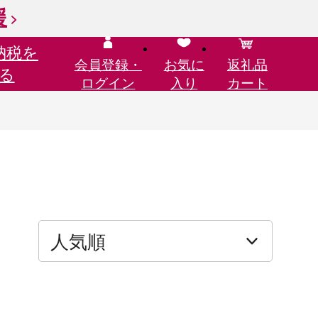
援
納税を
会員登録・
お気に
返礼品
る
ログイン
入り
カート