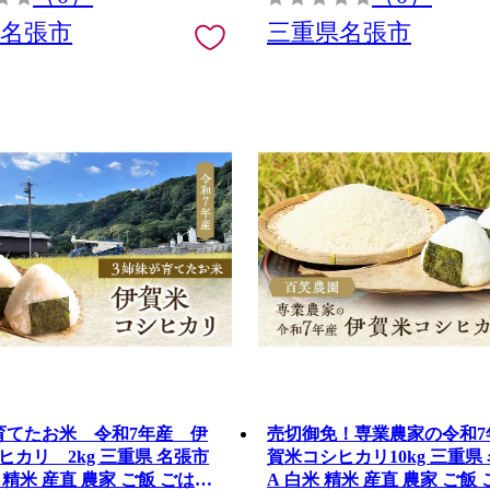
県名張市
三重県名張市
育てたお米 令和7年産 伊
売切御免！専業農家の令和7
 2kg 三重県 名張市
賀米コシヒカリ10kg 三重県 名張市 特
 精米 産直 農家 ご飯 ごはん
A 白米 精米 産直 農家 ご飯 