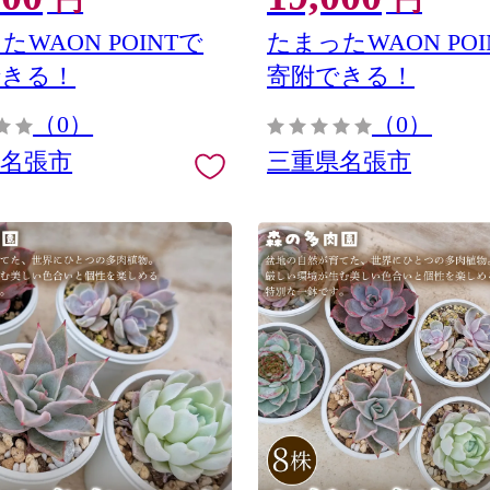
円
円
 奥田 ブランド牛
旨み ジューシー 食肉 肉ギフ
オクダ お歳暮 お中元
たWAON POINTで
たまったWAON POI
できる！
寄附できる！
（0）
（0）
県名張市
三重県名張市