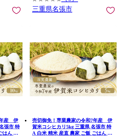
三重県名張市
年産 伊
売切御免！専業農家の令和7年産 伊
賀米コシヒカリ5kg 三重県 名張市 特
ごはん 新
A 白米 精米 産直 農家 ご飯 ごはん 新