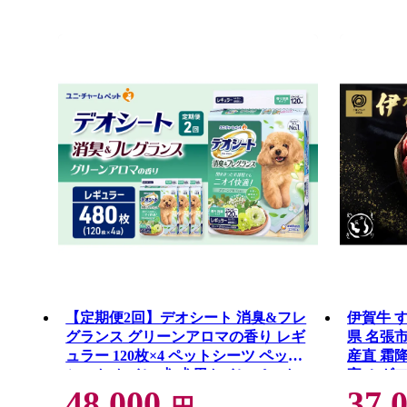
【定期便2回】デオシート 消臭&フレ
伊賀牛 す
グランス グリーンアロマの香り レギ
県 名張市
ュラー 120枚×4 ペットシーツ ペット
産直 霜降
シート トイレ 犬 犬用トイレ ペット
寄せ ギ
48,000
37,
清潔 ユニ・チャーム 愛犬用 ペット用
み ジュ