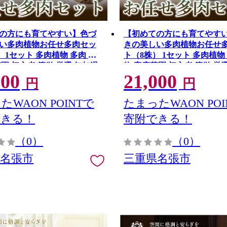
の方にも育てやすい】色づ
【初めての方にも育てやす
い多肉植物お任せ多肉セッ
きの美しい多肉植物お任せ
肉 植
ト（8株） 1セット 多肉植物 多肉 植
園 初心者 簡単 厳選 無加温
物 家庭菜園 初心者 簡単 厳
000
21,000
ハウス 色鮮やか 輸入苗 名張
美しい ハウス 色鮮やか 輸入
円
円
盆地気候 三重県 名張市
市特有 盆地気候 三重県 名
たWAON POINTで
たまったWAON POI
できる！
寄附できる！
（0）
（0）
県名張市
三重県名張市