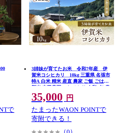
300
3姉妹が育てたお米 令和7年産 伊
賀米コシヒカリ 10kg 三重県 名張市
特A 白米 精米 産直 農家 ご飯 ごはん
新米 寺田農園 こしひかり 令和7年 農
35,000
家直送 産地直送 国産米 おにぎり 炊
円
飯 おいしい 甘い 三重 清流
NTで
たまったWAON POINTで
寄附できる！
（0）