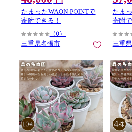
円
品 2ヶ月連続お届け
自家牧場
たまったWAON POINTで
たまっ
寄附できる！
寄附
（0）
三重県名張市
三重