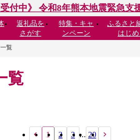
受付中》 令和8年熊本地震緊急支
体
返礼品を
特集・
キャ
ふるさと
さがす
ンペーン
はじめ
品一覧
一覧
1
2
3
...
20