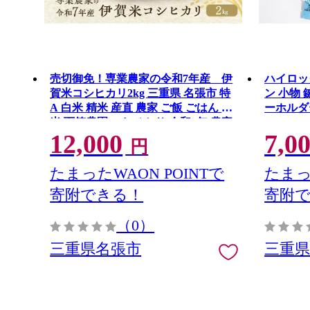
売切御免！専業農家の令和7年産 伊
ハイロッ
賀米コシヒカリ2kg 三重県 名張市 特
ン 小物
A 白米 精米 産直 農家 ご飯 ごはん 新
ーホルダ
米 百笑農園 こしひかり 令和7年 農家
12,000
7,0
直送 産地直送 国産米 おにぎり 炊飯
円
おいしい 甘い 三重 清流
たまったWAON POINTで
たまっ
寄附できる！
寄附
（0）
三重県名張市
三重