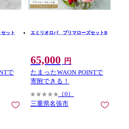
リセット
エミリオロバ プリマローズセットB
65,000
円
NTで
たまったWAON POINTで
寄附できる！
（0）
三重県名張市