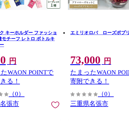
ク キーホルダー ファッショ
エミリオロバ ローズポプ
 鍵モチーフ レトロ ボトルキ
ー
00
73,000
円
円
たWAON POINTで
たまったWAON POI
できる！
寄附できる！
（0）
（0）
県名張市
三重県名張市