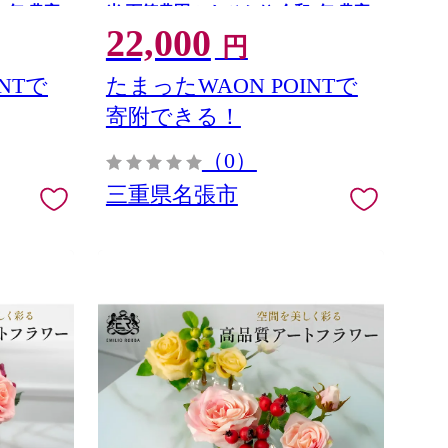
7年 農家
米 百笑農園 こしひかり 令和7年 農家
22,000
り 炊飯
直送 産地直送 国産米 おにぎり 炊飯
円
おいしい 甘い 三重 清流
NTで
たまったWAON POINTで
寄附できる！
（0）
三重県名張市