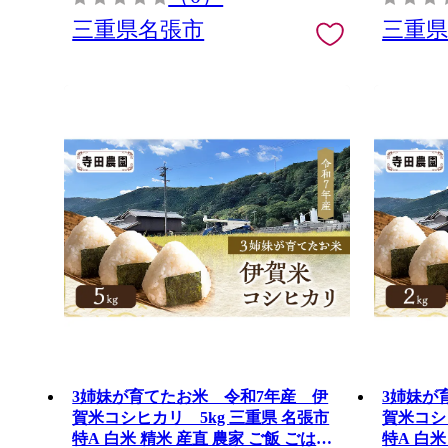
三重県名張市
三重
3姉妹が育てたお米 令和7年産 伊
3姉妹が
賀米コシヒカリ 5kg 三重県 名張市
賀米コシヒカリ
特A 白米 精米 産直 農家 ご飯 ごはん
特A 白米