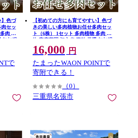
い】色づ
【初めての方にも育てやすい】色づ
多肉セッ
きの美しい多肉植物お任せ多肉セッ
ト（6株） 1セット 多肉植物 多肉 植
選 無加温
物 家庭菜園 初心者 簡単 厳選 無加温
16,000
苗 名張
美しい ハウス 色鮮やか 輸入苗 名張
円
張市
市特有 盆地気候 三重県 名張市
NTで
たまったWAON POINTで
寄附できる！
（0）
三重県名張市