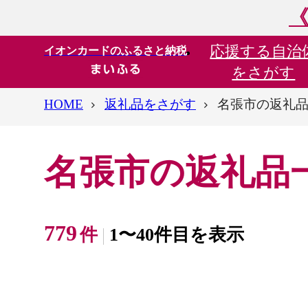
《
応援する
自治
イオンカードのふるさと納税
をさがす
HOME
返礼品をさがす
名張市の返礼
名張市の返礼品
779
件
1〜40件目を表示