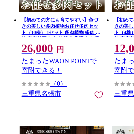
【初めての方にも育てやすい】色づ
【初めて
きの美しい多肉植物お任せ多肉セッ
きの美し
ト（10株） 1セット 多肉植物 多肉 植
ト（4株） 1セット 多肉植物 多
物 家庭菜園 初心者 簡単 厳選 無加温
物 家庭菜
26,000
12,
美しい ハウス 色鮮やか 輸入苗 名張
美しい 
円
市特有 盆地気候 三重県 名張市
市特有 
たまったWAON POINTで
たまっ
寄附できる！
寄附
（0）
三重県名張市
三重