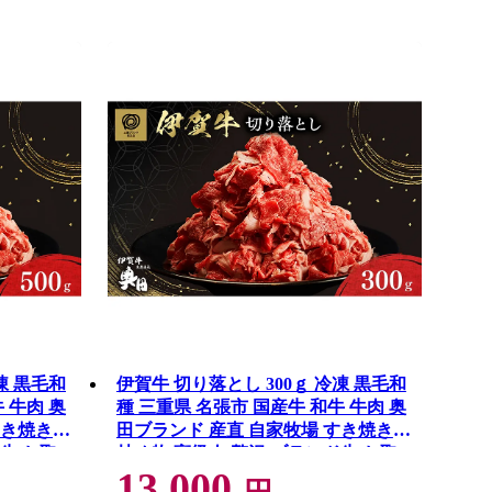
凍 黒毛和
伊賀牛 切り落とし 300ｇ 冷凍 黒毛和
 牛肉 奥
種 三重県 名張市 国産牛 和牛 牛肉 奥
すき焼き
田ブランド 産直 自家牧場 すき焼き
牛 お取
炒め物 高級肉 贅沢 ブランド牛 お取
13,000
黒毛和牛
り寄せ ギフト プレゼント 黒毛和牛