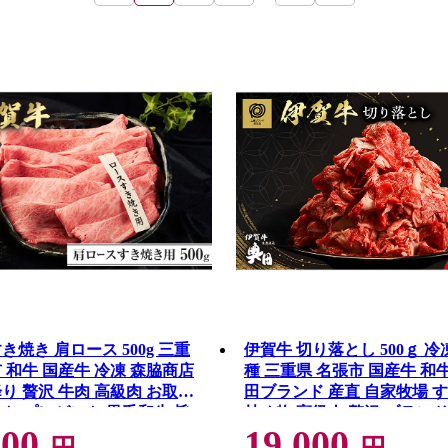
き焼き 肩ロース 500g 三重
伊賀牛 切り落とし 500ｇ 冷
 和牛 国産牛 冷凍 森脇商店
種 三重県 名張市 国産牛 和牛
り 贅沢 牛肉 高級肉 お取り
田ブランド 産直 自家牧場 
フト プレゼント 黒毛和牛 旨
炒め物 高級肉 贅沢 ブランド
000
19,000
ーシー お歳暮 お中元 柔らか
り寄せ ギフト プレゼント 