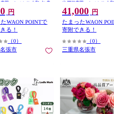
田農園 こしひかり 令和7年 農
米 百笑農園 こしひかり 令和
00
41,000
産地直送 国産米 おにぎり 炊
直送 産地直送 国産米 おにぎ
円
円
い 甘い 三重 清流
おいしい 甘い 三重 清流
たWAON POINTで
たまったWAON POI
できる！
寄附できる！
（0）
（0）
県名張市
三重県名張市