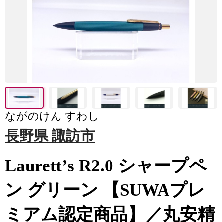
ながのけん すわし
長野県 諏訪市
Laurett’s R2.0 シャープペ
ン グリーン 【SUWAプレ
ミアム認定商品】／丸安精