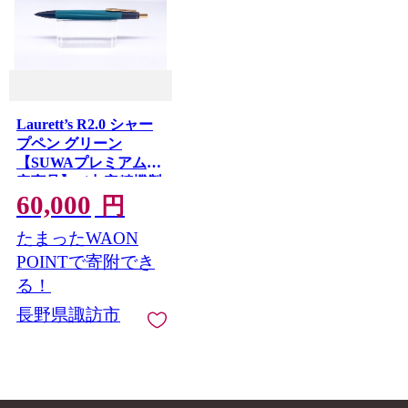
Laurett’s R2.0 シャー
プペン グリーン
【SUWAプレミアム認
定商品】／丸安精機製
60,000
作所 SUWAプレミアム
円
シャープペン 信州 長
たまったWAON
野県 諏訪市 諏訪 【45-
05GR】
POINTで寄附でき
る！
長野県諏訪市