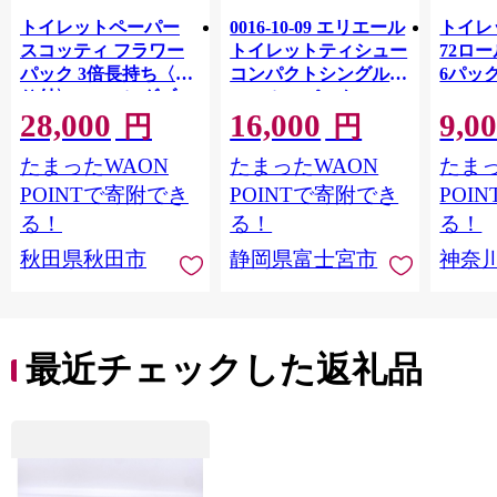
トイレットペーパー
0016-10-09 エリエール
トイレ
スコッティ フラワー
トイレットティシュー
72ロール
パック 3倍長持ち〈香
コンパクトシングル 8
6パック
り付〉4ロール(ダブ
ロール×8パック 64ロ
100m
28,000
16,000
9,0
ル)×12パック 日用品
ール 1.5倍巻 82.5m
FSC
円
円
最短翌日発送 [スコッ
トイレットペーパー
長巻タ
たまったWAON
たまったWAON
たまっ
ティ フラワーパック
シングル パルプ100％
100％
トイレットペーパー
香りつき 日用品 消耗
防災 
POINTで寄附でき
POINTで寄附でき
POI
日本製紙クレシア] 秋
品 備蓄
ペーパ
る！
る！
る！
田県秋田市
川県 
秋田県秋田市
静岡県富士宮市
神奈
トペー
活雑貨
れっと
ち 長
便利 
最近チェックした返礼品
コ ト
ー 人