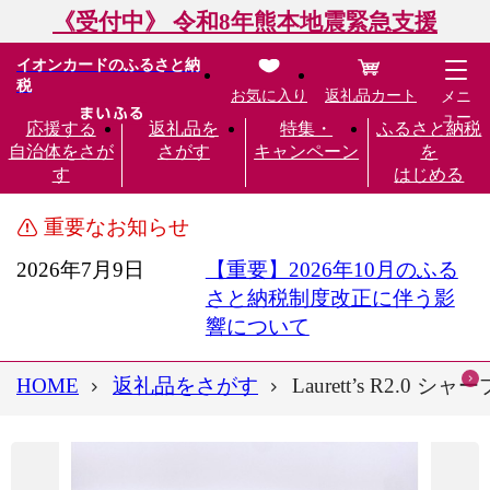
《受付中》 令和8年熊本地震緊急支援
イオンカードのふるさと納
税
お気に入り
返礼品カート
メニ
ュー
応援する
返礼品を
特集・
ふるさと納税
自治体をさが
さがす
キャンペーン
を
す
はじめる
重要なお知らせ
2026年7月9日
【重要】2026年10月のふる
さと納税制度改正に伴う影
響について
HOME
返礼品をさがす
Laurett’s R2