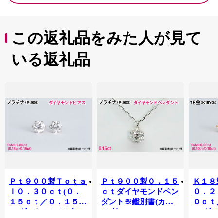
この返礼品をみた人が見て
いる返礼品
Ｐｔ９００製Ｔｏｔａ
Ｐｔ９００製０．１５
Ｋ１８
ｌ０．３０ｃｔ(０．
ｃｔダイヤモンドペン
０．２
１５ｃｔ／０．１５ｃ
ダント※鑑別書(カー
０ｃｔ
ｔ)ダイヤモンドピア
ド)付 ALPBK198
ｔ)ダ