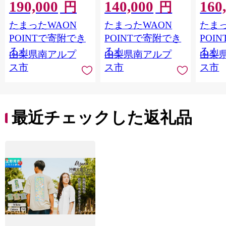
190,000
140,000
160
ス※鑑別書(カード)付
ス ALP
円
円
ALPBK199
たまったWAON
たまったWAON
たまっ
POINTで寄附でき
POINTで寄附でき
POI
る！
る！
る！
山梨県南アルプ
山梨県南アルプ
山梨
ス市
ス市
ス市
最近チェックした返礼品