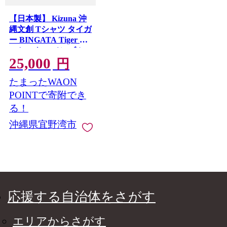
【日本製】 Kizuna 沖
縄文創 Tシャツ タイガ
ー BINGATA Tiger ユ
ニセックス メンズ レ
25,000
ディース | ホワイト M
円
紅型 沖縄 伝統工芸 虎
たまったWAON
ネオンカラー | 沖縄県
宜野湾市 送料無料
POINTで寄附でき
る！
沖縄県宜野湾市
応援する自治体をさがす
エリアからさがす