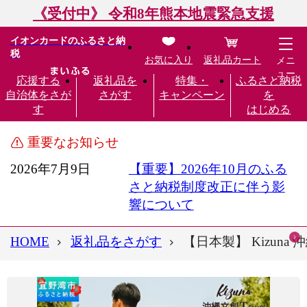
《受付中》 令和8年熊本地震緊急支援
イオンカードのふるさと納
税
お気に入り
返礼品カート
メニ
ュー
応援する
返礼品を
特集・
ふるさと納税
自治体をさが
さがす
キャンペーン
を
す
はじめる
重要なお知らせ
2026年7月9日
【重要】2026年10月のふる
さと納税制度改正に伴う影
響について
HOME
返礼品をさがす
【日本製】 Kizuna