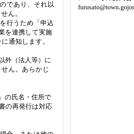
ものであり、それ以
furusato@town.gojom
ません。
を行うため「申込
業を連携して実施
ンに通知します。
以外（法人等）に
ません。あらかじ
」の氏名・住所で
書の再発行は対応
。