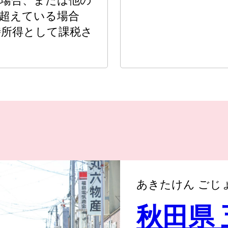
た場合、または他の
を超えている場合
時所得として課税さ
あきたけん ごじ
秋田県