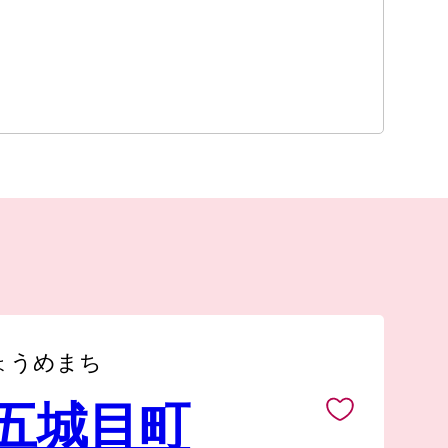
ょうめまち
 五城目町