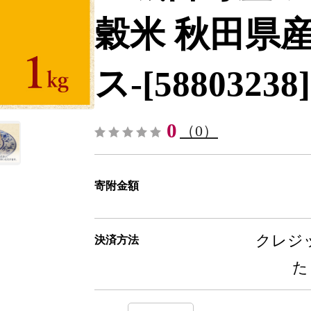
穀米 秋田県産
ス-[58803238]
0
（0）
寄附金額
クレジッ
決済方法
た