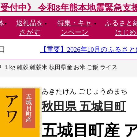
受付中》 令和8年熊本地震緊急支
体
返礼品を
特集・
キャ
ふるさと
さがす
ンペーン
はじめ
9日
【重要】2026年10月のふる
 １kg 雑穀 雑穀米 秋田県産 お米 ご飯 ライス
あきたけん ごじょうめまち
秋田県 五城目町
五城目町産 ア