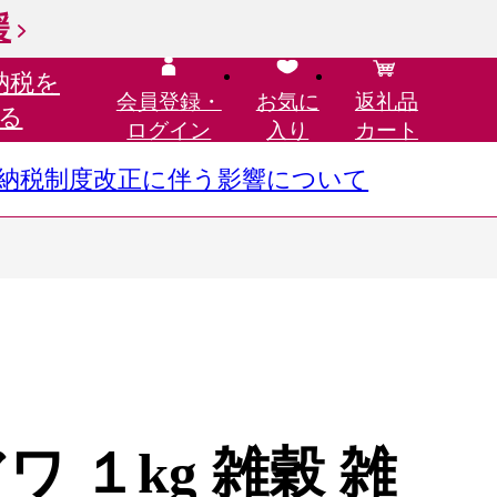
援
納税を
会員登録・
お気に
返礼品
る
ログイン
入り
カート
さと納税制度改正に伴う影響について
ワ １kg 雑穀 雑