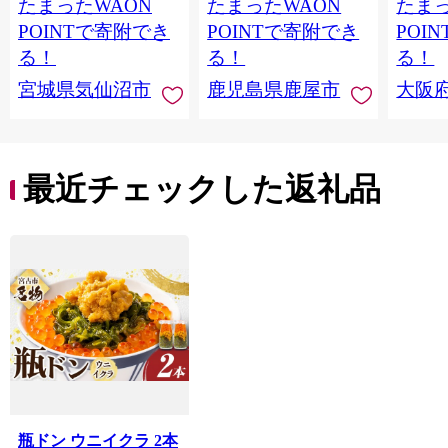
たまったWAON
たまったWAON
たまっ
冷凍 家庭用 おかず 弁
菜 簡
当 支援 サーモン 銀鮭
すめ 
POINTで寄附でき
POINTで寄附でき
POI
切り身 魚 わけあり
取り寄
る！
る！
る！
料 ふ
宮城県気仙沼市
鹿児島県鹿屋市
大阪
堺市】
最近チェックした返礼品
瓶ドン ウニイクラ 2本