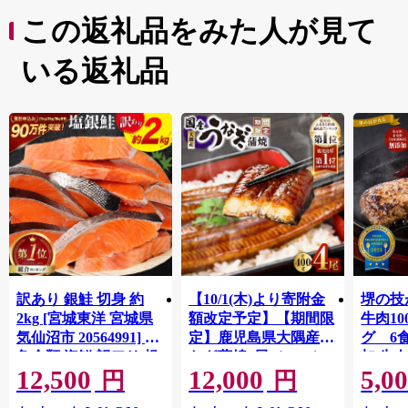
この返礼品をみた人が見て
いる返礼品
訳あり 銀鮭 切身 約
【10/1(木)より寄附金
堺の技
2kg [宮城東洋 宮城県
額改定予定】【期間限
牛肉1
気仙沼市 20564991] 鮭
定】鹿児島県大隅産う
グ 6
魚介類 海鮮 訳アリ 規
なぎ蒲焼4尾（400g）
加 牛
12,500
12,000
5,0
格外 不揃い さけ サケ
ット 6
円
円
鮭切身 シャケ 切り身
メ 温