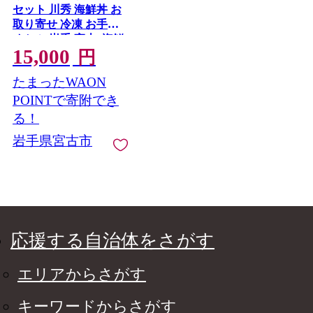
セット 川秀 海鮮丼 お
取り寄せ 冷凍 お手軽
めかぶ 岩手 宮古_海鮮
15,000
海鮮丼 魚 魚介類 魚介
円
送料無料 人気 おすす
たまったWAON
め うに イクラ 瓶
【1132506】
POINTで寄附でき
る！
岩手県宮古市
応援する自治体をさがす
エリアからさがす
キーワードからさがす