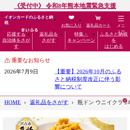
《受付中》 令和8年熊本地震緊急支援
イオンカードのふるさと納
税
お気に入り
返礼品カート
メニ
ュー
応援する
返礼品を
特集・
ふるさと納税
自治体をさが
さがす
キャンペーン
を
す
はじめる
重要なお知らせ
2026年7月9日
【重要】2026年10月のふる
さと納税制度改正に伴う影
響について
HOME
返礼品をさがす
瓶ドン ウニイクラ 2本