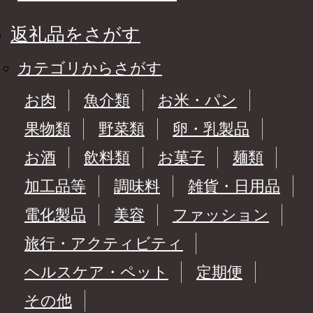
返礼品をさがす
カテゴリからさがす
お肉
魚介類
お米・パン
果物類
野菜類
卵・乳製品
お酒
飲料類
お菓子
麺類
加工品等
調味料
雑貨・日用品
電化製品
美容
ファッション
旅行・アクティビティ
ヘルスケア・ペット
定期便
その他