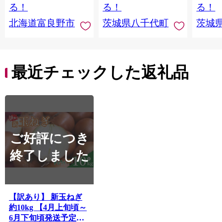
直送 【 先行予約 2026
る！
る！
る！
年10月下旬以降発送
北海道富良野市
茨城県八千代町
茨城
】 [AX010ya]
最近チェックした返礼品
ご好評につき
終了しました
【訳あり】 新玉ねぎ
約10kg 【4月上旬頃～
6月下旬頃発送予定】 |