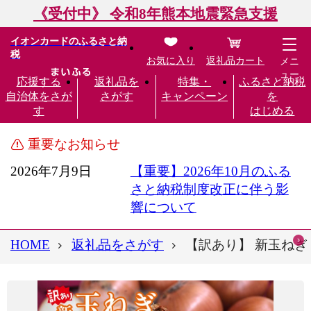
《受付中》 令和8年熊本地震緊急支援
イオンカードのふるさと納
税
お気に入り
返礼品カート
メニ
ュー
応援する
返礼品を
特集・
ふるさと納税
自治体をさが
さがす
キャンペーン
を
す
はじめる
重要なお知らせ
2026年7月9日
【重要】2026年10月のふる
さと納税制度改正に伴う影
響について
HOME
返礼品をさがす
【訳あり】 新玉ねぎ 