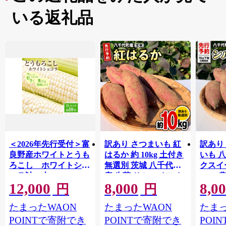
いる返礼品
＜2026年先行受付＞富
訳あり さつまいも 紅
訳あり
良野産ホワイトとうも
はるか 約 10kg 土付き
いも 
ろこし ホワイトショ
無選別 茨城 八千代町
クスイ
コラ計10本
産 生芋 サツマイモ さ
10kg
12,000
8,000
8,0
【1678459】
つま芋 焼き芋 やきい
モ 芋 
円
円
も 芋 イモ 野菜 不揃い
ート 秋 【 先行予
たまったWAON
たまったWAON
たまっ
規格外 長期熟成 おや
2026
つ デザート 秋 旬 農家
送 】[A
POINTで寄附でき
POINTで寄附でき
POI