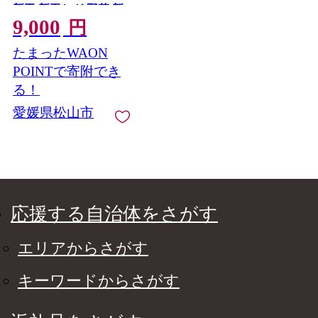
新玉 新玉ねぎ 野菜 新
9,000
玉葱 たまねぎ タマネ
円
ギ 玉ねぎ 玉葱 野菜 愛
たまったWAON
媛 松山
POINTで寄附でき
る！
愛媛県松山市
応援する自治体をさがす
エリアからさがす
キーワードからさがす