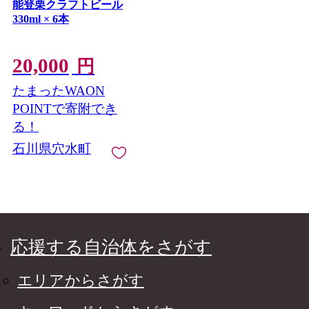
能登栗クラフトビール
330ml × 6本
20,000
円
たまったWAON
POINTで寄附でき
る！
石川県穴水町
応援する自治体をさがす
エリアからさがす