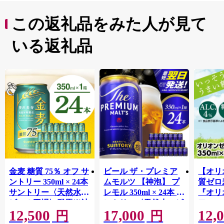
この返礼品をみた人が見て
いる返礼品
金麦 糖質 75％ オフ サ
ビール ザ・プレミア
【オリ
ントリー 350ml × 24本
ムモルツ 【神泡】 プ
質ゼロ
サントリー〈天然水の
レモル 350ml × 24本 サ
『オリ
ビール工場〉群馬※沖
ントリー〈天然水のビ
フ』(35
12,500
17,000
12,
縄・離島地域へのお届
ール工場〉群馬※沖
泡酒 
円
円
け不可
縄・離島地域へのお届
1ケー