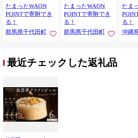
たまったWAON
たまったWAON
たまっ
け不可
ロ ゼ
麦芽3
POINTで寄附でき
POINTで寄附でき
POI
化した
る！
る！
る！
すめ 
群馬県千代田町
群馬県千代田町
沖縄
重瀬【
最近チェックした返礼品