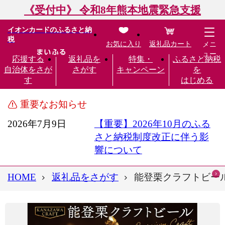
《受付中》 令和8年熊本地震緊急支援
イオンカードのふるさと納
税
お気に入り
返礼品カート
メニ
ュー
応援する
返礼品を
特集・
ふるさと納税
自治体をさが
さがす
キャンペーン
を
す
はじめる
重要なお知らせ
2026年7月9日
【重要】2026年10月のふる
さと納税制度改正に伴う影
響について
HOME
返礼品をさがす
能登栗クラフトビール 3