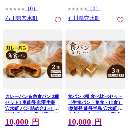
（0）
（0）
石川県穴水町
石川県穴水町
カレーパン＆角食パン 2種
食パン 3種 食べ比べセット
セット | 奥能登 能登半島
（生食パン・角食・山食）
穴水町 パン 詰め合わせ 冷
|奥能登 能登半島 穴水町 詰
凍 冷凍パン お取り寄せ 冷
め合わせ 食べ比べ 山型 角
10,000
10,000
凍配送 ご当地パン 牛肉 お
型 生食パン トースト 朝食
円
円
肉 ゴロゴロ 野菜 ふんわり
しっとり ふんわり ベーカ