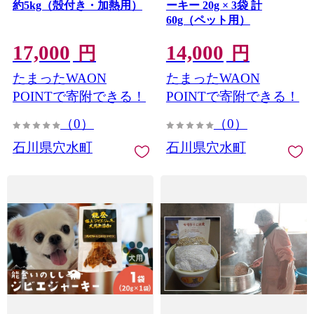
約5kg（殻付き・加熱用）
ーキー 20g × 3袋 計
60g（ペット用）
17,000
14,000
円
円
たまったWAON
たまったWAON
POINTで寄附できる！
POINTで寄附できる！
（0）
（0）
石川県穴水町
石川県穴水町