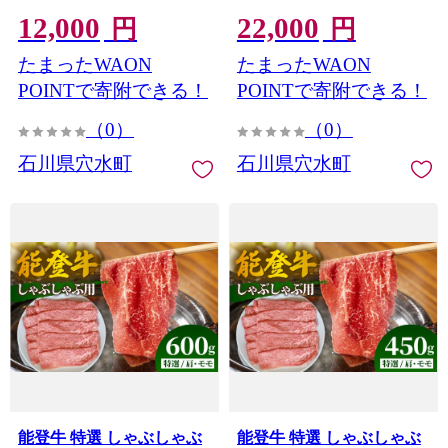
配送 能登グルメ ご当地パ
肉 奥能登 能登半島 国産 ハ
12,000
22,000
ン 手作り おすすめ お取り
ンバーグ ブランド牛 和牛
円
円
寄せ 牛肉 お肉 ゴロゴロ 野
黒毛和種 黒毛和牛
たまったWAON
たまったWAON
菜
POINTで寄附できる！
POINTで寄附できる！
（0）
（0）
石川県穴水町
石川県穴水町
能登牛 特選 しゃぶしゃぶ
能登牛 特選 しゃぶしゃぶ