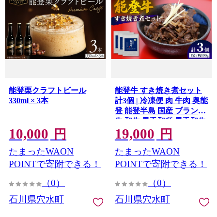
能登栗クラフトビール
能登牛 すき焼き煮セット
330ml × 3本
計3個 | 冷凍便 肉 牛肉 奥能
登 能登半島 国産 ブランド
牛 和牛 黒毛和種 黒毛和牛
10,000
19,000
円
円
たまったWAON
たまったWAON
POINTで寄附できる！
POINTで寄附できる！
（0）
（0）
石川県穴水町
石川県穴水町