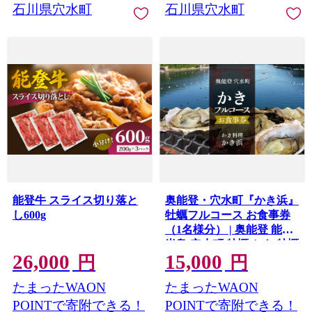
石川県穴水町
石川県穴水町
能登牛 スライス切り落と
奥能登・穴水町『かき浜』
し600g
牡蠣フルコース お食事券
（1名様分） | 奥能登 能登
半島 穴水町 牡蠣 かき 牡蠣
26,000
15,000
料理 お食事券 牡蠣グルメ
円
円
食事券 牡蠣づくしコース
たまったWAON
たまったWAON
ランチ ディナー フルコー
ス
POINTで寄附できる！
POINTで寄附できる！