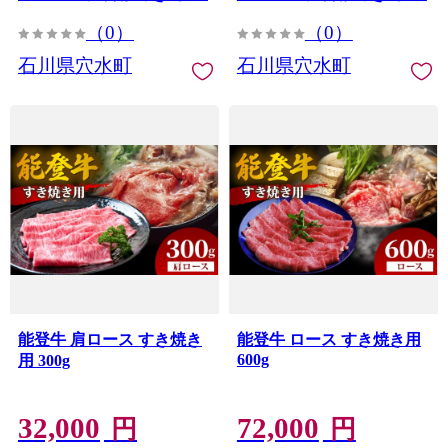
（0）
（0）
石川県穴水町
石川県穴水町
能登牛 肩ロース すき焼き
能登牛 ロース すき焼き用
600g
用 300g
32,000
72,000
円
円