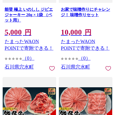
能登 極上 いのしし ジビエ
お家で味噌作りにチャレン
ジャーキー 20g × 1袋 （ペ
ジ！ 味噌作りセット
ット用）
5,000
10,000
円
円
たまったWAON
たまったWAON
POINTで寄附できる！
POINTで寄附できる！
（0）
（0）
石川県穴水町
石川県穴水町