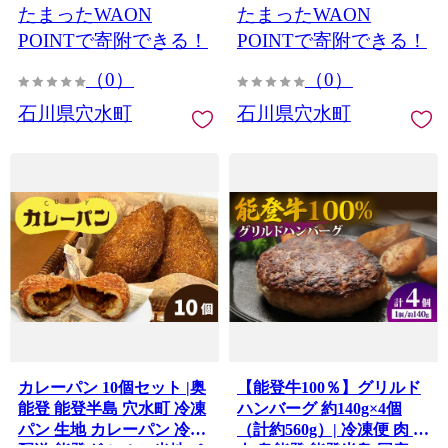
たまったWAON
たまったWAON
ベーカリー 角型 トースト
リー 美味しい おすすめ ご
朝食
当地パン 冷凍配送
POINTで寄附できる！
POINTで寄附できる！
（0）
（0）
石川県穴水町
石川県穴水町
カレーパン 10個セット |奥
【能登牛100％】グリルド
能登 能登半島 穴水町 冷凍
ハンバーグ 約140g×4個
パン 生地 カレーパン 冷凍
（計約560g）| 冷凍便 肉 牛