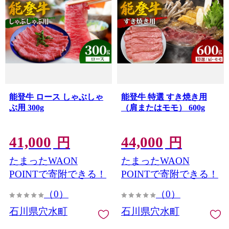
能登牛 ロース しゃぶしゃ
能登牛 特選 すき焼き用
ぶ用 300g
（肩またはモモ） 600g
41,000
44,000
円
円
たまったWAON
たまったWAON
POINTで寄附できる！
POINTで寄附できる！
（0）
（0）
石川県穴水町
石川県穴水町