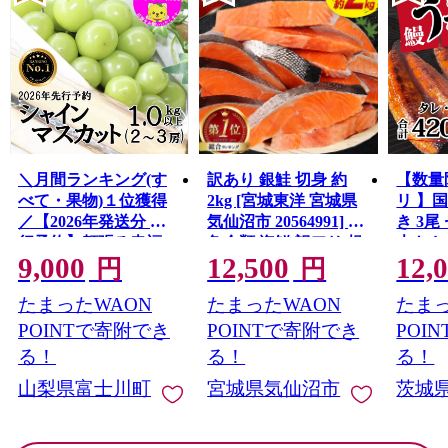
＼月間ランキング(す
訳あり 銀鮭 切身 約
【数量
べて・果物)１位獲得
2kg [宮城東洋 宮城県
リ 】
／【2026年発送分 先
気仙沼市 20564991] 鮭
き 3尾 
行予約】頬張る幸福
魚介類 海鮮 訳アリ 規
大きさ
9,000
12,500
12,
感 〜緑の宝石・ シ
格外 不揃い さけ サケ
レ・山
円
円
ャインマスカット 〜
鮭切身 シャケ 切り身
鰻 ふ
たまったWAON
たまったWAON
たまっ
１ｋｇ以上（２〜３
冷凍 家庭用 おかず 弁
な重 
房） フルーツ 山梨県
当 支援 サーモン 銀鮭
茨城 
POINTで寄附でき
POINTで寄附でき
POI
産 果物 くだもの シャ
切り身 魚 わけあり
と納税 冷
る！
る！
る！
イン マスカット ぶど
山梨県富士川町
宮城県気仙沼市
茨城
う ブドウ 葡萄 大粒 種
なし 先行予約 富士川
町 10000円 一万円