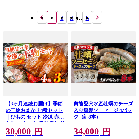
1
2
3
...
6
【3ヶ月連続お届け】季節
奥能登穴水産牡蠣のチーズ
の干物おまかせ4種セット
入り燻製ソーセージ 4パッ
｜ひもの セット 冷凍 赤魚
ク（計8本）
あじ ふぐ いか 醤油干し 汐
30,000
34,000
干し みりん干し さかな 魚
円
円
サカナ アジ フグ イカ 鱈