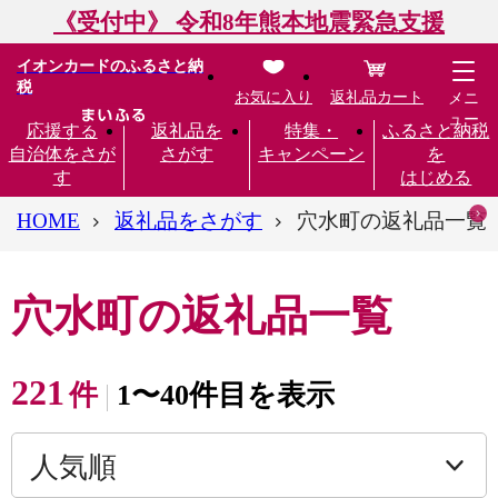
《受付中》 令和8年熊本地震緊急支援
イオンカードのふるさと納
税
お気に入り
返礼品カート
メニ
ュー
応援する
返礼品を
特集・
ふるさと納税
自治体をさが
さがす
キャンペーン
を
す
はじめる
HOME
返礼品をさがす
穴水町の返礼品一覧
穴水町の返礼品一覧
221
件
1〜40件目を表示