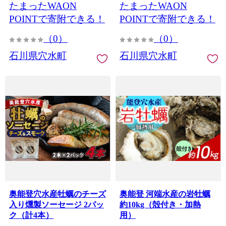
たまったWAON
たまったWAON
たら イワシ 鰯 鯵 干物セッ
ト
POINTで寄附できる！
POINTで寄附できる！
（0）
（0）
石川県穴水町
石川県穴水町
奥能登穴水産牡蠣のチーズ
奥能登 河端水産の岩牡蠣
入り燻製ソーセージ 2パッ
約10kg（殻付き・加熱
ク（計4本）
用）