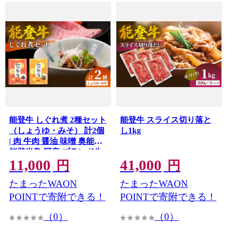
能登牛 しぐれ煮 2種セット
能登牛 スライス切り落と
（しょうゆ・みそ） 計2個
し1kg
| 肉 牛肉 醤油 味噌 奥能登
能登半島 国産 ブランド牛
11,000
41,000
和牛 黒毛和種 黒毛和牛
円
円
たまったWAON
たまったWAON
POINTで寄附できる！
POINTで寄附できる！
（0）
（0）