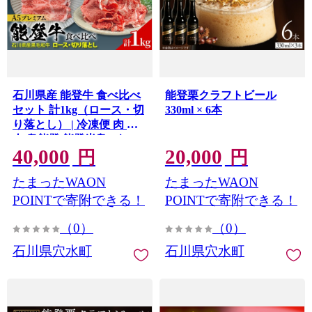
石川県産 能登牛 食べ比べ
能登栗クラフトビール
セット 計1kg（ロース・切
330ml × 6本
り落とし） | 冷凍便 肉 牛
肉 奥能登 能登半島 1キロ
40,000
20,000
国産 切落し ロース ブラン
円
円
ド牛 和牛 黒毛和種 黒毛和
たまったWAON
たまったWAON
牛
POINTで寄附できる！
POINTで寄附できる！
（0）
（0）
石川県穴水町
石川県穴水町