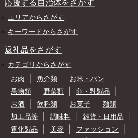
応援する自治体をさがす
エリアからさがす
キーワードからさがす
返礼品をさがす
カテゴリからさがす
お肉
魚介類
お米・パン
果物類
野菜類
卵・乳製品
お酒
飲料類
お菓子
麺類
加工品等
調味料
雑貨・日用品
電化製品
美容
ファッション