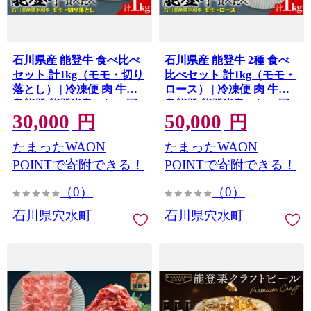
石川県産 能登牛 食べ比べ
石川県産 能登牛 2種 食べ
セット 計1kg（モモ・切り
比べセット 計1kg（モモ・
落とし） | 冷凍便 肉 牛肉
ロース） | 冷凍便 肉 牛肉
奥能登 能登半島 1キロ 国
奥能登 能登半島 1キロ 国
30,000
50,000
産 切落し もも肉 ブランド
産 もも肉 ロース ブランド
円
円
牛 和牛 黒毛和種 黒毛和牛
牛 和牛 黒毛和種 黒毛和牛
たまったWAON
たまったWAON
POINTで寄附できる！
POINTで寄附できる！
（0）
（0）
石川県穴水町
石川県穴水町