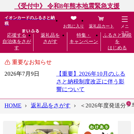
《受付中》 令和8年熊本地震緊急支援
イオンカードのふるさと納
税
お気に入り
返礼品カート
メニ
ュー
応援する
返礼品を
特集・
ふるさと納税
自治体をさが
さがす
キャンペーン
を
す
はじめる
重要なお知らせ
2026年7月9日
【重要】2026年10月のふる
さと納税制度改正に伴う影
響について
HOME
返礼品をさがす
＜2026年度発送分＞