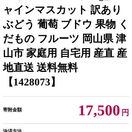
ャインマスカット 訳あり
ぶどう 葡萄 ブドウ 果物 く
だもの フルーツ 岡山県 津
山市 家庭用 自宅用 産直 産
地直送 送料無料
【1428073】
17,500
寄附金額
円
決済方法