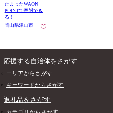
たまったWAON
もの フルーツ 岡山県
津山市 家庭用 自宅用
POINTで寄附でき
産直 産地直送 送料無
る！
料【1428073】
岡山県津山市
応援する自治体をさがす
エリアからさがす
キーワードからさがす
返礼品をさがす
カテゴリからさがす