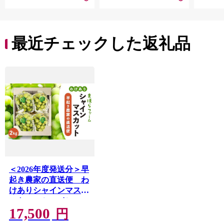
なし 先行予約 富士川
県 西予市【常温】
町 10000円 一万円
9000円 九千円
最近チェックした返礼品
＜2026年度発送分＞早
起き農家の直送便 わ
けありシャインマスカ
ット2kg_シャインマス
17,500
カット 訳あり ぶどう
円
葡萄 ブドウ 果物 くだ