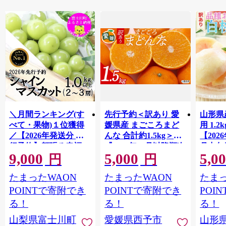
＼月間ランキング(す
先行予約＜訳あり 愛
山形県
べて・果物)１位獲得
媛県産 まごころまど
用 1.
／【2026年発送分 先
んな 合計約1.5kg＞
【202
行予約】頬張る幸福
『2026年11月以降順次
月中旬
9,000
5,000
5,0
感 〜緑の宝石・ シ
出荷予定』ご家庭用
果物 
円
円
ャインマスカット 〜
ご自宅用 紅まどんな
もも 
たまったWAON
たまったWAON
たまっ
１ｋｇ以上（２〜３
マドンナ お試し わけ
房） フルーツ 山梨県
あり 果物 柑橘 フルー
POINTで寄附でき
POINTで寄附でき
POI
産 果物 くだもの シャ
ツ 高級 国産 濃厚 果汁
る！
る！
る！
イン マスカット ぶど
産地直送 ミヤモトオ
山梨県富士川町
愛媛県西予市
山形
う ブドウ 葡萄 大粒 種
レンジガーデン 愛媛