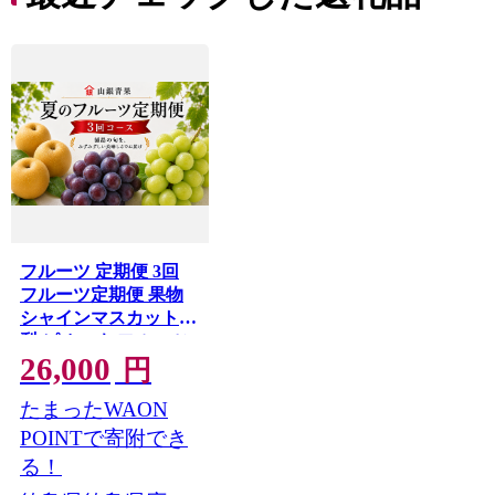
フルーツ 定期便 3回
フルーツ定期便 果物
シャインマスカット
梨 ピオーネ フルーツ
26,000
ぶどう 巨峰 なし マス
円
カット 季節 旬 詰め合
たまったWAON
せ 国産 おまかせ 産地
直送 徳島県 徳島 山銀
POINTで寄附でき
青果
る！