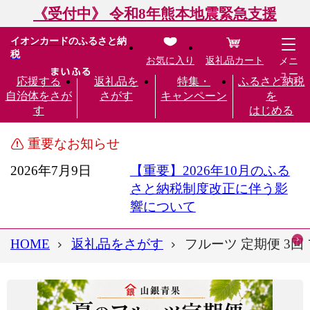
《受付中》 令和8年熊本地震緊急支援
イオンカードのふるさと納
税
お気に入り
返礼品カート
メニ
ュー
応援する
返礼品を
特集・
ふるさと納税
自治体をさが
さがす
キャンペーン
を
す
はじめる
重要なお知らせ
2026年7月9日
【重要】2026年10月のふる
さと納税制度改正に伴う影
響について
HOME
返礼品をさがす
フルーツ 定期便 3回