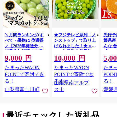
＼月間ランキング(す
★フジテレビ系列「ノ
先行予
べて・果物)１位獲得
ンストップ」で取り上
媛県産
／【2026年発送分 先
げられました！★＜
んな 合
行予約】頬張る幸福
2026年発送先行予約＞
『202
9,000
10,000
5,0
感 〜緑の宝石・ シ
南アルプス市産シャイ
出荷予
円
円
ャインマスカット 〜
ンマスカット1.2kg以
ご自宅
たまったWAON
たまったWAON
たまっ
１ｋｇ以上（２〜３
上（2～3房） クール
マドン
房） フルーツ 山梨県
便発送 ALPAG007
あり 
POINTで寄附でき
POINTで寄附でき
POI
産 果物 くだもの シャ
ツ 高級
る！
る！
る！
山梨県南アルプ
イン マスカット ぶど
産地直
山梨県富士川町
ス市
愛媛
う ブドウ 葡萄 大粒 種
レンジ
なし 先行予約 富士川
県 西
町 10000円 一万円
9000円 九千円
最近チェックした返礼品