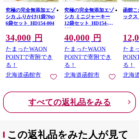
究極の完全無添加エゾ
究極の完全無添加エゾ
函館こ
シカ ふりかけ(1袋70g)
シカ ミニジャーキー
ックス_H
6袋セット_HD154-004
12袋セット_HD154-
003
34,000
40,000
12,
円
円
たまったWAON
たまったWAON
たまっ
POINTで寄附でき
POINTで寄附でき
POI
る！
る！
る！
北海道函館市
北海道函館市
北海
すべての返礼品をみる
この返礼品をみた人が見て