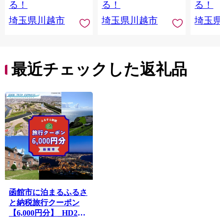
る！
る！
る！
埼玉県川越市
埼玉県川越市
埼玉
最近チェックした返礼品
函館市に泊まるふるさ
と納税旅行クーポン
【6,000円分】_HD251-