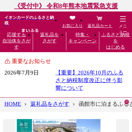
《受付中》 令和8年熊本地震緊急支援
イオンカードのふるさと納
税
お気に入り
返礼品カート
メニ
ュー
応援する
返礼品を
特集・
ふるさと納税
自治体をさが
さがす
キャンペーン
を
す
はじめる
重要なお知らせ
2026年7月9日
【重要】2026年10月のふる
さと納税制度改正に伴う影
響について
HOME
返礼品をさがす
函館市に泊まるふるさと