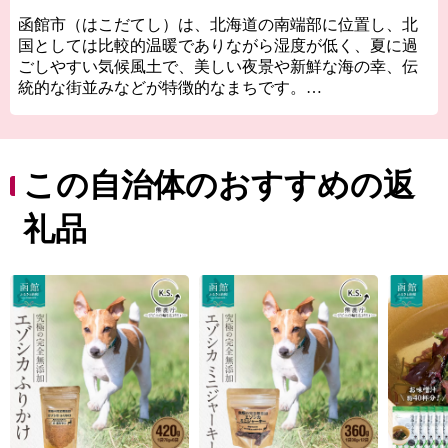
函館市（はこだてし）は、北海道の南端部に位置し、北
国としては比較的温暖でありながら湿度が低く、夏に過
ごしやすい気候風土で、美しい夜景や新鮮な海の幸、伝
統的な街並みなどが特徴的なまちです。
津軽海峡と太平洋の2つの海に囲まれていて、東西から流
れてくる海流や複雑な海岸線の恩恵を受けて豊富な漁場
を形成しているため、四季折々の海の幸を楽しむことが
できます。
この自治体のおすすめの返
函館市内の駅前・元町エリアに代表される異国情緒あふ
れる街並みは、1859年の「箱館開港」から西洋文化をい
礼品
ち早く取り入れてハイカラな生活が始まったことにより
形成されたもので、独特のモダンでレトロな雰囲気は今
もそのまま残っています。
函館市が有する「歴史」、「景観・街並み」、「食」を
はじめとした数多くの資源を磨き上げることで、まちの
活性化を図っていきたいと考えています。