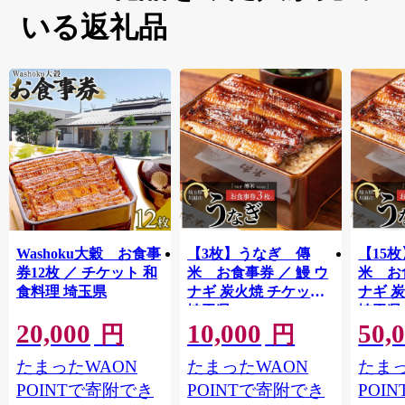
いる返礼品
Washoku大穀 お食事
【3枚】うなぎ 傳
【15
券12枚 ／ チケット 和
米 お食事券 ／ 鰻 ウ
米 お
食料理 埼玉県
ナギ 炭火焼 チケット
ナギ 
埼玉県
埼玉県
20,000
10,000
50,
円
円
たまったWAON
たまったWAON
たまっ
POINTで寄附でき
POINTで寄附でき
POI