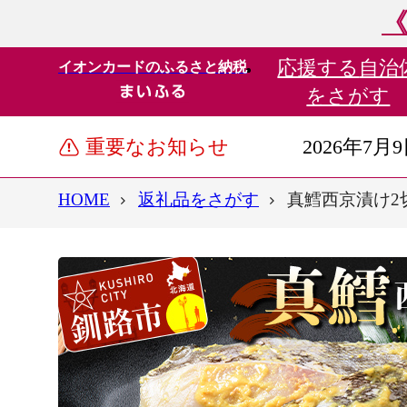
《
応援する
自治
イオンカードのふるさと納税
をさがす
重要なお知らせ
2026年7月
HOME
返礼品をさがす
真鱈西京漬け2切×