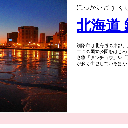
ほっかいどう く
北海道
釧路市は北海道の東部、
二つの国立公園をはじめ
念物「タンチョウ」や「
が多く生息しているほか
この土地ならではの絶景
ツ、地酒まで美味しいも
も最高気温が20℃前後
います。