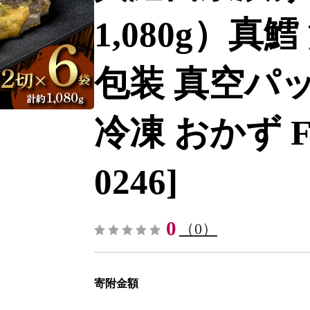
1,080g）真鱈
包装 真空パ
冷凍 おかず F5F
0246]
0
（0）
寄附金額