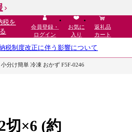
援
納税を
会員登録・
お気に
返礼品
る
ログイン
入り
カート
さと納税制度改正に伴う影響について
小分け簡単 冷凍 おかず F5F-0246
切×6 (約