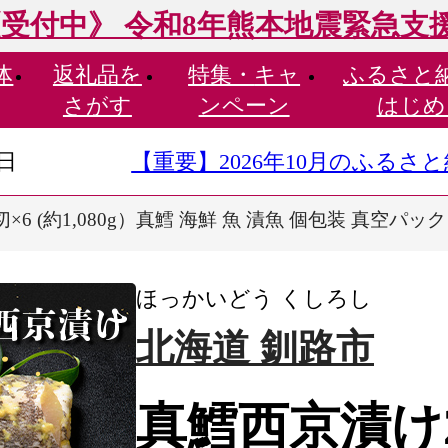
受付中》 令和8年熊本地震緊急支
体
返礼品を
特集・
キャ
ふるさと
さがす
ンペーン
はじめ
9日
【重要】2026年10月のふる
6 (約1,080g）真鱈 海鮮 魚 漬魚 個包装 真空パック 
ほっかいどう くしろし
北海道 釧路市
真鱈西京漬け2