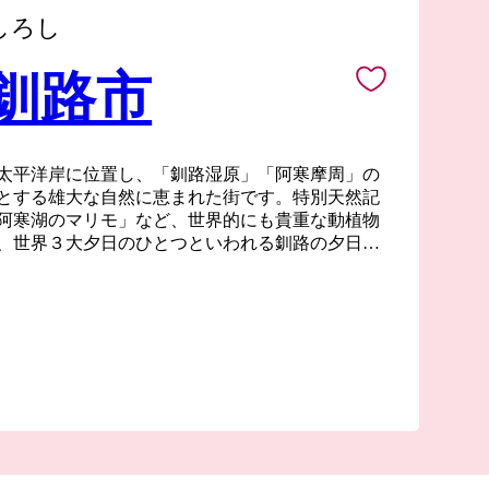
しろし
 釧路市
太平洋岸に位置し、「釧路湿原」「阿寒摩周」の
とする雄大な自然に恵まれた街です。特別天然記
阿寒湖のマリモ」など、世界的にも貴重な動植物
、世界３大夕日のひとつといわれる釧路の夕日は
です。新鮮な海産物はもちろん、お肉やスイー
のが豊富なことも釧路の大きな魅力です！ 夏で
と涼しく快適な釧路市は移住や長期滞在にも適して