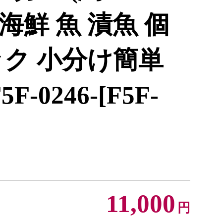
 海鮮 魚 漬魚 個
ック 小分け簡単
-0246-[F5F-
11,000
円