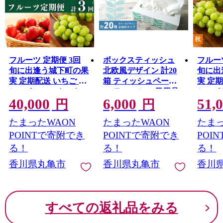
フルーツ 定期便 3回
ボックスティッシュ
フルー
旬に出逢う城下町の果
北欧風デザイン 計20
旬に出
実 定期配送 いちご 桃
箱 ティッシュペーパ
実 定
シャインマスカット
ー ティッシュ 日用品
シャイ
40,000
6,000
51,
果実 果物 ぶどう
消耗品 生活用品 ボッ
みかん
円
円
クスティシュ ティシ
う 果
たまったWAON
たまったWAON
たまっ
ュペーパー ティシュ
ティシュー ティシュ
POINTで寄附でき
POINTで寄附でき
POI
ーペーパー おしゃれ
る！
る！
る！
かわいい 香川
香川県丸亀市
香川県丸亀市
香川
すべての返礼品をみる