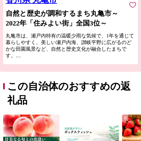
自然と歴史が調和するまち丸亀市～
2022年「住みよい街」全国3位～
丸亀市は、瀬戸内特有の温暖少雨な気候で、1年を通じて
暮らしやすく、美しい瀬戸内海、讃岐平野に広がるのど
かな田園風景など、自然と歴史文化が融合したまちで
す。
高さ日本一の石垣の上に鎮座して400年の歴史を刻む丸亀
城は、丸亀市のシンボルでもあり、市民の憩いの場にも
なっています。
豊かな自然と長い歴史、そこで培われた多様な文化や特
この自治体のおすすめの返
産品など多くの資源に恵まれており、中讃地域の中心市
として、さらなる成長を続けています。
礼品