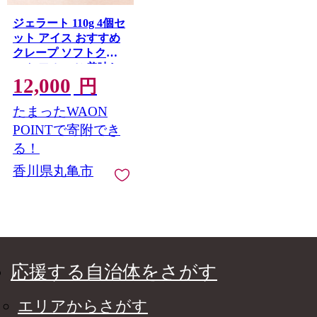
ジェラート 110g 4個セ
ット アイス おすすめ
クレープ ソフトクリ
ーム フルーツ 美味し
12,000
い ミルク アールグレ
円
イ 桃のジェラート 4個
たまったWAON
セット お菓子 スイー
ツ フルーツ 桃 ピーチ
POINTで寄附でき
ミチカケ製果店 香川
る！
県 丸亀市
香川県丸亀市
応援する自治体をさがす
エリアからさがす