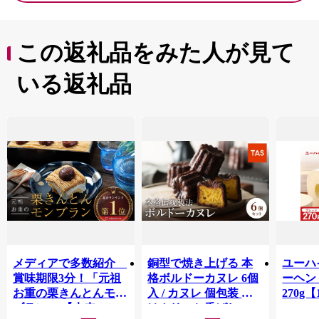
この返礼品をみた人が見て
いる返礼品
メディアで多数紹介
銅型で焼き上げる 本
ユーハ
賞味期限3分！「元祖
格ボルドーカヌレ 6個
ーヘ
お重の栗きんとんモン
入 / カヌレ 個包装 外
270g【
ブラン」 【未来のご
はカリッと香ばしい