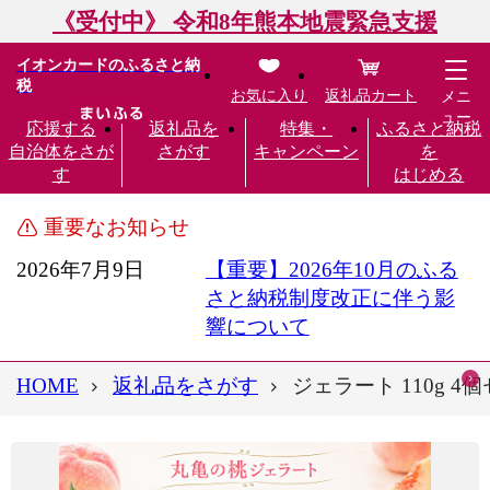
《受付中》 令和8年熊本地震緊急支援
イオンカードのふるさと納
税
お気に入り
返礼品カート
メニ
ュー
応援する
返礼品を
特集・
ふるさと納税
自治体をさが
さがす
キャンペーン
を
す
はじめる
重要なお知らせ
2026年7月9日
【重要】2026年10月のふる
さと納税制度改正に伴う影
響について
HOME
返礼品をさがす
ジェラート 110g 