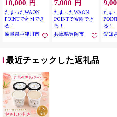
10,000
7,000
9,0
褒美】スイーツ 栗 モ
中はもっちり ラム酒
円
円
ンブラン くりきんと
バニラ お取り寄せ ス
たまったWAON
たまったWAON
たまっ
ん デザート ご褒美 お
イーツ 焼き菓子 詰め
取り寄せ くり お菓子
合わせ ホワイトデー
POINTで寄附でき
POINTで寄附でき
POI
菓子 F4N-2298
お返し 冷凍 手作り 化
る！
る！
る！
粧箱入り ギフト TAS
岐阜県中津川市
兵庫県豊岡市
愛知
BAKE
最近チェックした返礼品