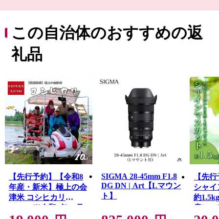
また、町内には日本名水百選に選ばれた磐梯西山麓湧水
群があり、当町のすべての源となっています。清らかで
豊かな水で育つコシヒカリやひとめぼれといった米。シ
この自治体のおすすめの返
ャインマスカットやりんご。国内外にファンをもつ榮川
酒造や老舗酒蔵の磐梯酒造が醸す日本酒。そして、世界
礼品
中のカメラファンを魅了するカメラレンズブランドの
SIGMAは国内唯一の工場を磐梯町におき、磐梯の清らか
な水を利用してさまざまな製品を製造しています。
SIGMA 28-45mm F1.8
【先行予約】【令和8
【先行
DG DN | Art【Lマウン
年産・新米】極上の会
シャイ
ト】
津米 コシヒカリ
約1.5
10kg ※令和8年10月
房） ※
下旬より順次発送予
10月