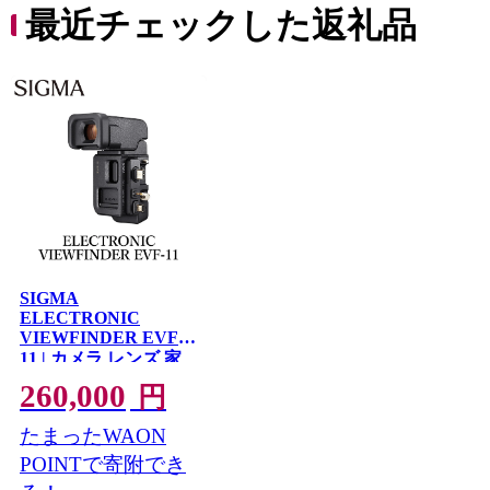
便利 サステナブル エ
最近チェックした返礼品
コ トイレットペーパ
ー 人気 おすすめ
SIGMA
ELECTRONIC
VIEWFINDER EVF-
11 | カメラ レンズ 家
電
260,000
円
たまったWAON
POINTで寄附でき