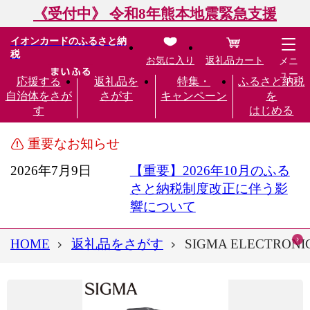
《受付中》 令和8年熊本地震緊急支援
イオンカードのふるさと納
税
お気に入り
返礼品カート
メニ
ュー
応援する
返礼品を
特集・
ふるさと納税
自治体をさが
さがす
キャンペーン
を
す
はじめる
重要なお知らせ
2026年7月9日
【重要】2026年10月のふる
さと納税制度改正に伴う影
響について
HOME
返礼品をさがす
SIGMA ELECTRONI