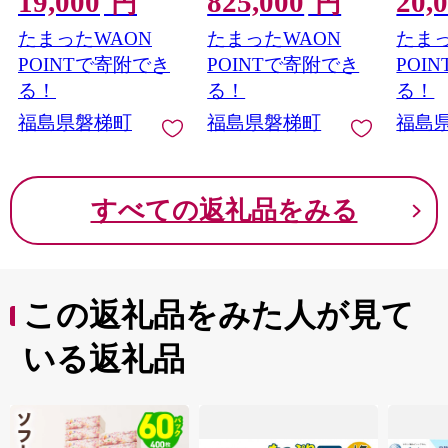
19,000
825,000
20,
円
円
定 磐梯町産 福島県
たまったWAON
たまったWAON
たまっ
産 会津産
POINTで寄附でき
POINTで寄附でき
POI
る！
る！
る！
福島県磐梯町
福島県磐梯町
福島
すべての返礼品をみる
この返礼品をみた人が見て
いる返礼品