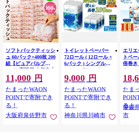
ソフトパックティッシ
トイレットペーパー
エリエ
ュ 60パック×400枚 200
72ロール ( 12ロール ×
トペー
組【ピュアパルプ
6パック ) シングル
倍巻き 
100％ 高評価 人気急上
100m コアレックス
ク i:n
11,000
9,000
18,
昇 まとめ買い 日用品
FSCリサイクルロール
（シン
円
円
常備品 てぃっしゅ 備
長巻タイプ 再生紙
× 6パ
たまったWAON
たまったWAON
たまっ
蓄 防災 箱なし】
100％ 日用品 消耗品
品 新生
010B1754
防災 備蓄 トイレット
媛県 
POINTで寄附でき
POINTで寄附でき
POI
ペーパー トイレ 神奈
る！
る！
る！
愛媛
川県 川崎市 トイレッ
大阪府泉佐野市
神奈川県川崎市
市
トペーパー 新生活 生
活雑貨 生活用品 とい
れっとぺーぱー 長持
ち 長巻き まとめ 非常