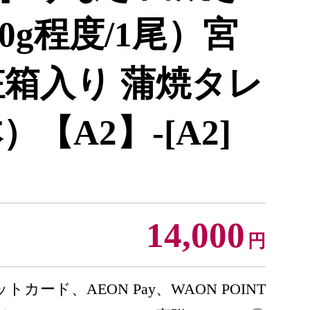
50g程度/1尾）宮
粧箱入り 蒲焼タレ
）【A2】-[A2]
14,000
円
トカード、AEON Pay、WAON POINT