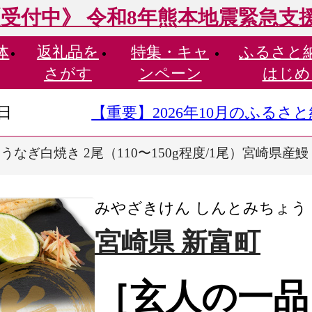
受付中》 令和8年熊本地震緊急支
体
返礼品を
特集・
キャ
ふるさと
さがす
ンペーン
はじめ
9日
【重要】2026年10月のふる
なぎ白焼き 2尾（110〜150g程度/1尾）宮崎県産鰻 
みやざきけん しんとみちょう
宮崎県 新富町
［玄人の一品