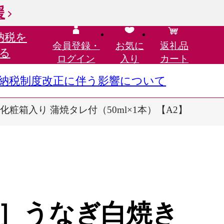
援
納税を
会員登録・
お気に
返礼品
る
ログイン
入り
カート
さと納税制度改正に伴う影響について
化粧箱入り 蒲焼タレ付（50ml×1本）【A2】
］うなぎ白焼き