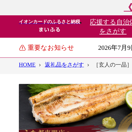
《
応援する
自治
イオンカードのふるさと納税
をさがす
重要なお知らせ
2026年7月
HOME
返礼品をさがす
［玄人の一品］う