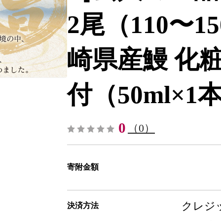
2尾（110〜1
崎県産鰻 化
付（50ml×1本
0
（0）
寄附金額
クレジッ
決済方法