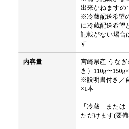
出来かねますの
※冷蔵配送希望
に冷蔵配送希望
記載がない場合
す
内容量
宮崎県産 うな
き）110g〜150g
※説明書付き／自
×1本
「冷蔵」または
ただけます(要備